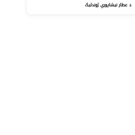
د عطار نيشاپوري ژوندلیک