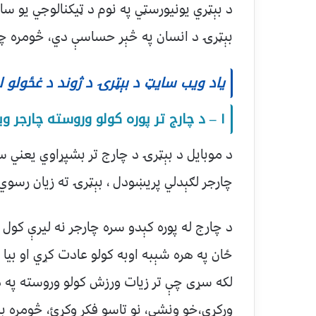
د بېټري یونیورسټي په نوم د ټيکنالوجي یو سای
بېټرۍ د انسان په څېر حساسې دي، څومره چې
یاد ویب سایټ د بېټرۍ د ژوند د غځولو ل
۱ – د چارج تر پوره کولو وروسته چارجر وباسئ!
د موبایل د بېټرۍ د چارج تر بشپړاوي یعني س
چارجر لګېدلي پریښودل ، بېټرۍ ته زیان رسوي.
د چارج له پوره کېدو سره چارجر نه لیرې کو
ځان په هره شېبه اوبه کولو عادت کړي او بیا 
لکه سړی چې تر زیات ورزش کولو وروسته په د
ورکړي،خو ونشي، نو تاسو فکر وکړئ، څومره ب