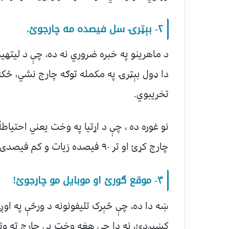
۲- بېټرۍ سل فیصده مه چارجوئ.
د ماهرینو په خبره ضروري نه ده، چې د لیته
دا ډول بېټرۍ په مکمله توګه چارج نشي، ځکه
تخریبوي.
نو غوره ده ، چې د اړتیا په وخت یعني احتیا
چارج کړئ او تر ۹۰ فیصده زیات و کم فیصدۍ کې یې بېرته له چارجر څخه لیرې کړئ.
۳- موقع ګورئ او موبایل مو چارجوئ!
ښه دا ده، چې ځېرک تلیفونونه د ورځې په او
کښېږدئ، نه دا چې هغه وخت یې چارج ته وتړئ