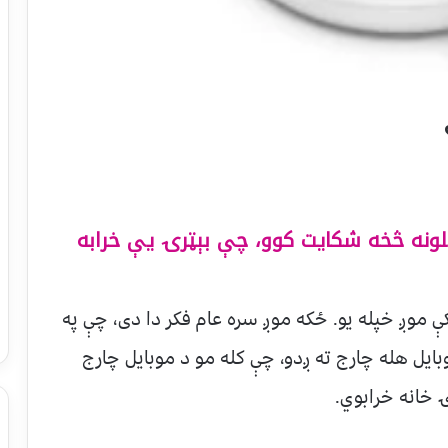
یلونه څخه شکایت کوو، چې بېټرۍ یې خرابه
ې موږ خپله یو. ځکه موږ سره عام فکر دا دی، چې په
بایل هله چارج ته ږدو، چې کله مو د موبایل چارج
 خانه خرابوي.