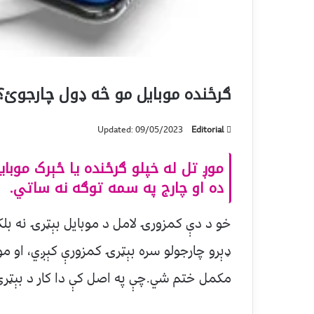
ګرځنده موبایل مو څه ډول چارجوئ؟
Updated: 09/05/2023
Editorial
موږ تل له خپلو ګرځنده یا ځېرک موبا
ده او چارج په سمه توګه نه ساتي.
خو د دې کمزورۍ لامل د موبایل بېټرۍ نه بلک
ډېرو چارجولو سره بېټرۍ کمزورې کېږي، او مو
مکمل ختم شي.چې په اصل کې دا کار د بېټرۍ