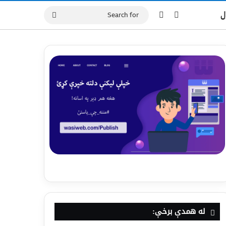
ل
له همدې برخې: