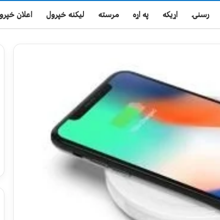
رسنۍ
اړیکه
په اړه
مرسته
لیکنه خپرول
اعلان خپرو