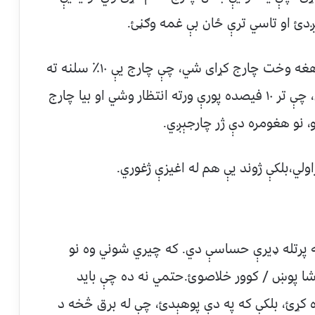
ېږدئ او تاسي ترې ځان بې غمه وګڼئ.
د بېټرۍ یونیورسټي لارښود وايي، بېټرۍ باید هغه وخت چارج کړای شي، چې چارج یې ۱۰٪ سلنه ته
را ټيټ شي. ښايي دا ډېری مهال شوني نه وي، چې تر ۱۰ فیصده پورې ورته انتظار وشي او بیا چارج
 نو هغومره دې ژر چارجېږي.
اولي،بلکې ژوند یې هم له اغیزې ژغوري.
په پرتله ډيرې حساسې دي. که چیري شوني وه نو
 شا پوښ / کوور خلاصوئ.حتمي نه ده چې باید
ه کړئ، بلکې که په دې پوهېدئ، چې له برق څخه د