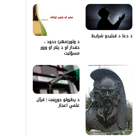
د دعا د قبليدو شرايط
د ولور(مهر) حدود ،
حقدار او د پلار او ورور
مسؤليت
د پطرولو جوړښت | قرآن
علمي اعجاز