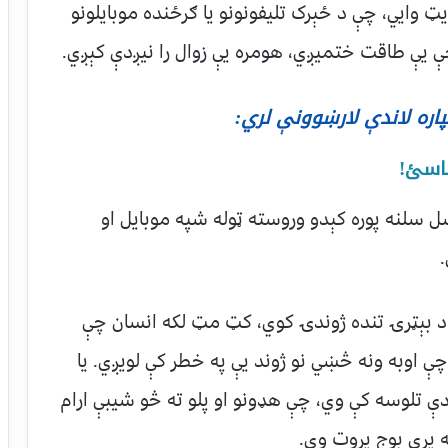
ټ وایي، چې د ځېرک تلیفونونو یا ګرځنده موبایلونو
 يې طاقت ختمیږي، هومره یې زوال را نیږدې کېږي.
پاره لاندې لارښوونې لري:
ل سلنه پوره کېدو وروسته ټوله شپه موبایل او
ل د بېټرۍ تنده ژوندۍ کوي، کټ مټ لکه انسان چې
چې اوبه ونه څښي نو ژوند يې په خطر کې لویږي. یا
ې تلوسه کې وي، چې هډونو او پلو ته څو شیبې ارام
ه پرې بوج پروت وی.