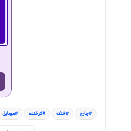
چارج
څنګه
ګرځنده
موبایل