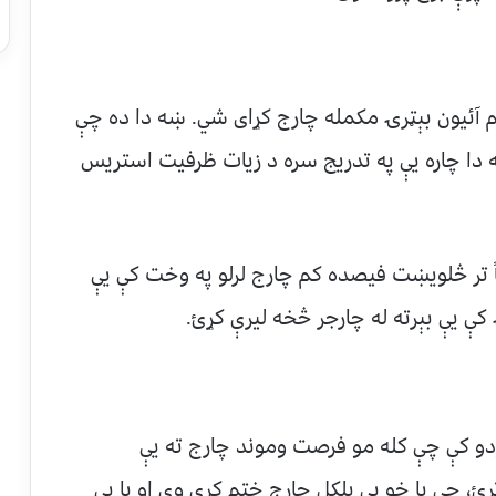
یم آئیون بېټرۍ مکمله چارج کړای شي. ښه دا ده چې
 دا چاره یې په تدریج سره د زیات ظرفیت استریس
طاً تر څلویښت فیصده کم چارج لرلو په وخت کې يې
ږدو کې چې کله مو فرصت وموند چارج ته یې
، چې یا خو یې بلکل چارج ختم کړی وي او یا یې