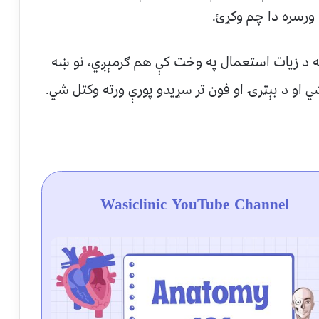
ورسره دا چم وکړئ.
نونه د زیات استعمال په وخت کې هم ګرمېږي، نو ښه
 او د بېټرۍ او فون تر سړیدو پورې ورته وکتل شي.
Wasiclinic YouTube Channel