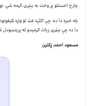
چارج اخستلو پر وخت به بېټرۍ ګرمه شي، نو 
بله خبره دا ده، چې اکثره غټ او واړه ټلیفو
دا ده چې بېټرۍ زیات ګرمیدو ته پرينښودل شي
مسعود احمد پکتین