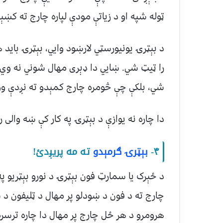
ټوله شپه او د زیاتې مودې لپاره چارج ته کښ
شي، بلکې چې څومره چارج کمېدو ته نږدې وو،
دا چاره نه یوازې د بېټرۍ په کار کې ښه والی ر
۴-
بېټرۍ ګرمېدو
ته مه پریږدئ!
د ځېرک یا سمارټ فون بېټرۍ د نورو بېټریو 
چارج ته د فون د ښودلو پر مهال د ټلیفون د
هرومرو د هر ځل چارج پر مهال دا چاره ترسر