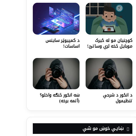
کوچنیان مو له ځیرک
د کمپیوټر ساینس
موبایل څخه لرې وساتئ!
اساسات!
د انځور د شرحې
ښه انځور څنګه واخلو؟
تنظيمول
(آتمه برخه)
ښايي خوښ مو شي