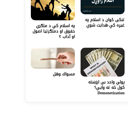
تنكى ځوان د اسلام په
غيږه كې-هدایت شوي
په اسلام کي د ملګري
حقوق او دملګرتیا اصول
او آداب ۲
مسواك وهل
پولي واحد بې ارزښته
کول څه ته وايي؟
Demonetization