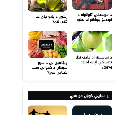
د موسیقي تاوانونه د
زیتون د پاڼو چای څه
لویدیځ پوهانو له نظره
ګټې لری؟
د ښایسته او جاذب نظر
پوستکي لپاره امرود
ویټامین ‌بی د سږو
وخوری
سرطان د کموالی سبب
کیدلای شی؟
ښايي خوښ مو شي