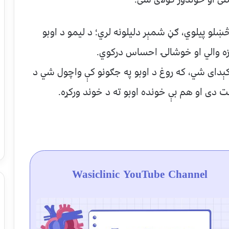
ښلو پیلوي، ګڼ شمېر دلیلونه لري؛ د لیمو د اوبو
ازه والي او خوشالۍ احساس درکوي.
کېدای شي، که روغ د اوبو په جګونو کې واچول شي د
 دی او هم بې خونده اوبو ته د خوند ورکړه.
Wasiclinic YouTube Channel