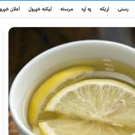
رسنۍ
اړیکه
په اړه
مرسته
لیکنه خپرول
اعلان خپرو