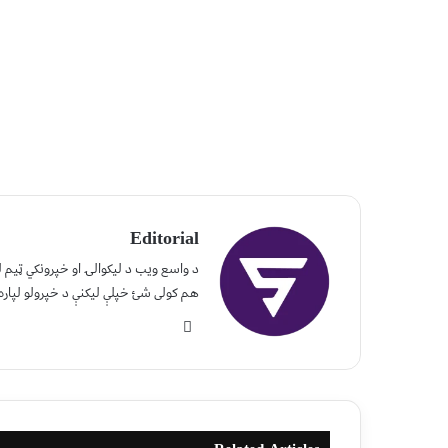
Editorial
د واسع ویب د لیکوالۍ او خپرونکي ټیم
هم کولی شئ خپلې لیکنې د خپرولو لپاره