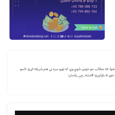
 لخوا. که مطالب مو خوښ شوي وي، له نورو سره یې هم شریکه کړئ. تاسو
 موږ ته راولېږئ. #مننه_چې_یاستئ