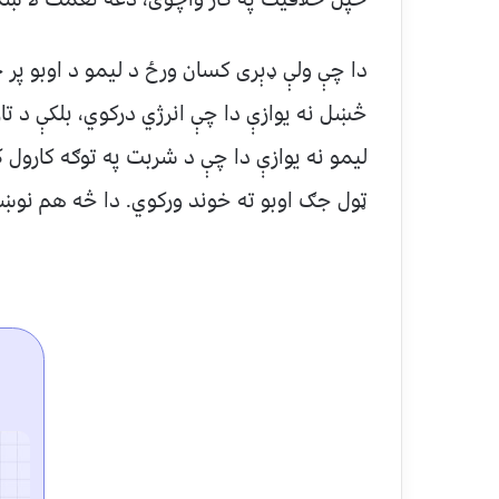
دا چې ولې ډېری کسان ورځ د لیمو د اوبو پر څ
څښل نه یوازې دا چې انرژي درکوي، بلکې د ت
لیمو نه يوازې دا چې د شربت په توګه کارول 
ټول جګ اوبو ته خوند ورکوي. دا څه هم نوښت