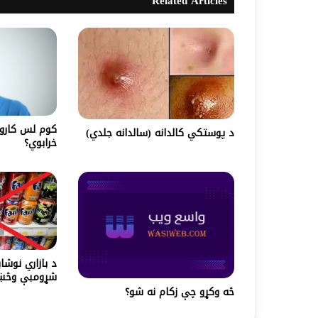
Related Articles
کوم لس کارو
د پوستکي کالدانه (سالدانه جلدي)
خرابوي؟
د بازاري نوشا
شړومبې وڅښ
څه وکړو چې زکام نه شو؟