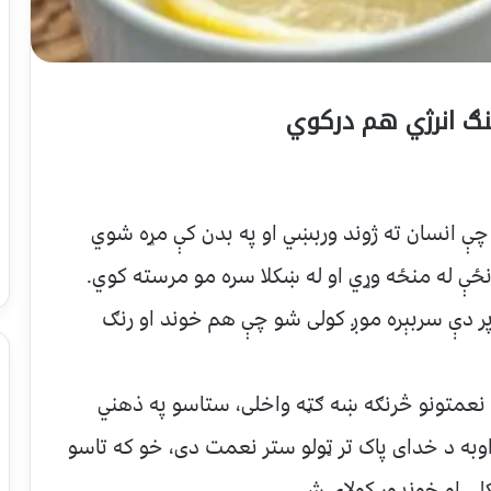
څنګ انرژي هم درکوي
 چې انسان ته ژوند وربښي او په بدن کې مړه شوي
ونځې له منځه وړي او له ښکلا سره مو مرسته کوي.
پر دې سربېره موږ کولی شو چې هم خوند او رنګ
 نعمتونو څرنګه ښه ګټه واخلی، ستاسو په ذهني
وبه د خدای پاک تر ټولو ستر نعمت دی، خو که
تاسو
ی او خوندور کولای شی.