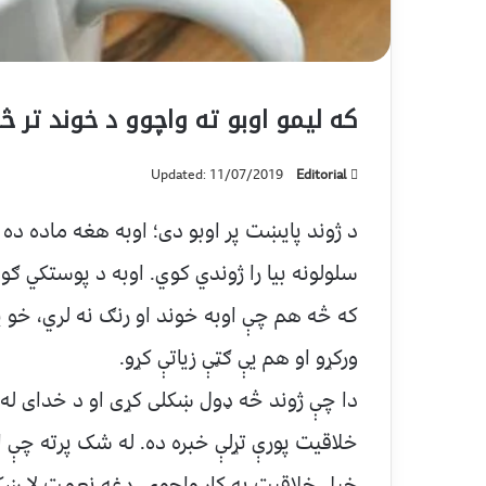
که لیمو اوبو ته واچوو د خوند تر 
Updated: 11/07/2019
Editorial
د ژوند پایښت پر اوبو دی؛ اوبه هغه ماده ده
سلولونه بیا را ژوندي کوي. اوبه د پوستکي ګ
که څه هم چې اوبه خوند او رنګ نه لري، خو 
ورکړو او هم یې ګټې زیاتې کړو.
دا چې ژوند څه ډول ښکلی کړی او د خدای له
خلاقیت پورې تړلې خبره ده. له شک پرته چې ا
خپل خلاقیت په کار واچوی، دغه نعمت لا ښکل