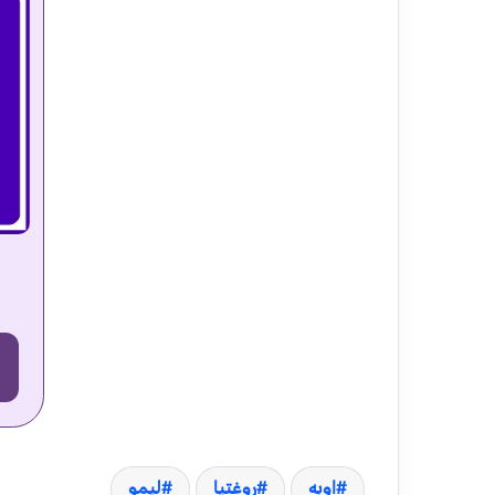
اوبه
روغتیا
لیمو