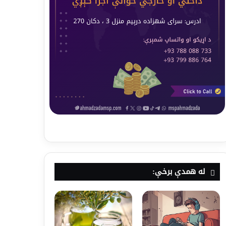
له همدې برخې: