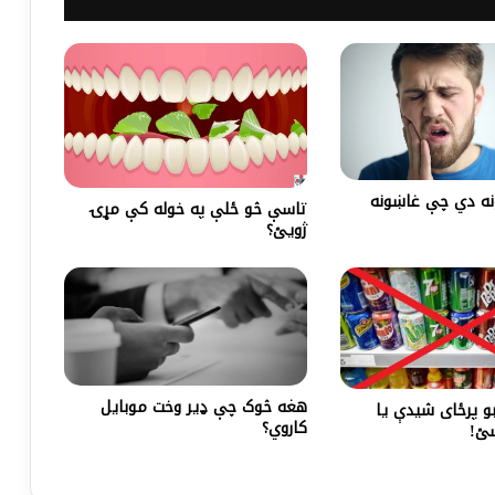
نه دي چې غاښونه
تاسې څو ځلې په خوله کې مړۍ
ژويئ؟
هغه څوک چې ډير وخت موبایل
بو پرځای شيدې یا
کاروي؟
ئ!