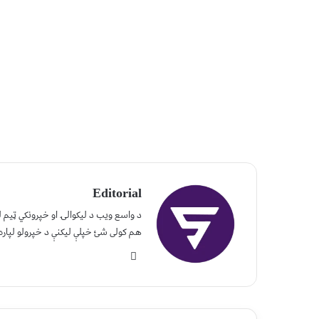
Editorial
د واسع ویب د لیکوالۍ او خپرونکي ټیم
هم کولی شئ خپلې لیکنې د خپرولو لپاره