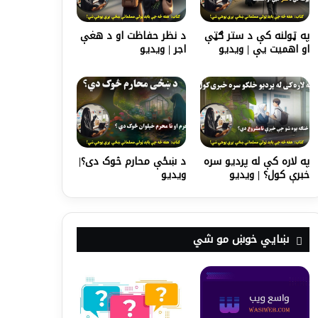
په ټولنه کې د ستر ګټې
د نظر حفاظت او د هغې
او اهمیت يې | ویدیو
اجر | ویدیو
په لاره کې له پردیو سره
د ښځې محارم څوک دی؟|
خبرې کول؟ | ویدیو
ویدیو
ښايي خوښ مو شي