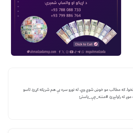
 لخوا. که مطالب مو خوښ شوي وي، له نورو سره یې هم شریکه کړئ. تاسو
 موږ ته راولېږئ. #مننه_چې_یاستئ