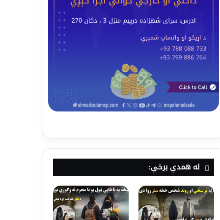
له همدې برخې: