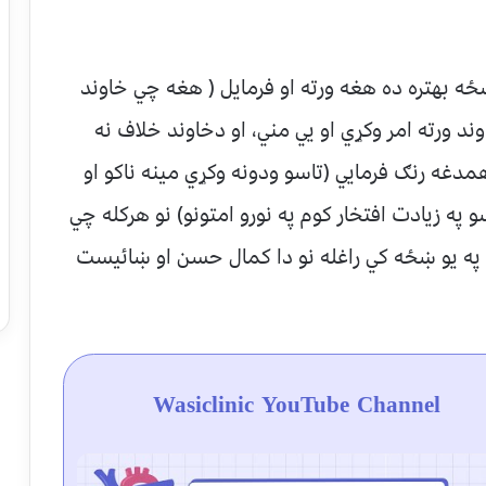
 بهتره ده هغه ورته او فرمايل ( هغه چي خاوند
د ورته امر وکړي او يي مني، او دخاوند خلاف نه
دغه رنګ فرمايي (تاسو ودونه وکړي مينه ناکو او
په زيادت افتخار کوم په نورو امتونو) نو هرکله چي
په يو ښځه کي راغله نو دا کمال حسن او ښائيست
Wasiclinic YouTube Channel