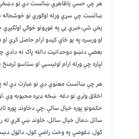
هر چي حسي ياظاهري ښائست دي نو دښځي پ
ښائست چي سړي ورته اوګوري نو خوشحاله ش
يخي شي،خبري يي په غوږونو خوګي اولګيږي چي 
او ورسره په يو ځاي کيدو ارام حاصل کړي او د
بعضي دنښو دوحدانيت دالله پاک نه دادي چي پ
لپاره چي ورته ارام اونيسيي او ستاسو ترمنځ يي
هر چي ښائست معنوي دي نو عبارت دي له پو
اخلاق ولري نو دغه ښځه ډيره محبوبه وي ،او
حکمونو پوره خيال ساتي ،چي دخاوند پوره تاب
ساتل ،دمال خيال ساتل، خاوند ښي لاري ته ر
کول، دغوصي په وخت راضي کول، داټول دښځ