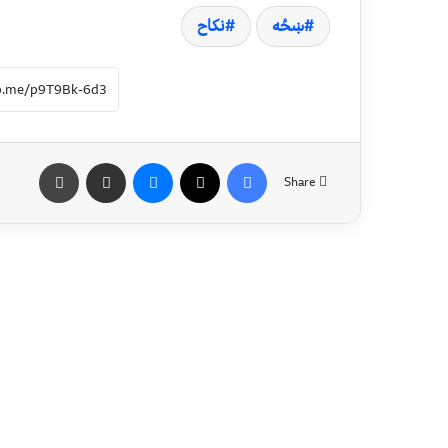
ښځه
نکاح
Share