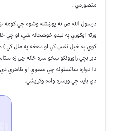
متصوردي .
درسول الله ص نه پوښتنه وشوه چي کومه ښځه
ورته اوګوري په ليدو خوشحاله شي، او چي خاون
کوي په خپل نفس کي او دهغه په مال کي ) هم
ډير بچي راوړونکو ښځو سره ځکه چي زه ستاسو 
دا دواړه ښائستونه چي معنوي او ظاهري دي 
دي بايد چي ورسره واده وکړيشي.