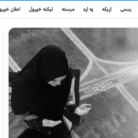
رسنۍ
اړیکه
په اړه
مرسته
لیکنه خپرول
اعلان خپرو