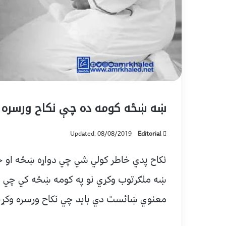
ښه ښځه کومه ده چې نکاح ورسره
Updated: 08/08/2019
Editorial
نکاح پدي خاطر کولي شي چي دواړه ښځه او خاو
ښه ملګرتوب وکړي نو په کومه ښځه کي چي د
معنوي ښائست دي بايد چي نکاح ورسره وکړ