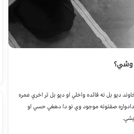
 وشي؟
ند ديو بل نه فائده واخلي او ديو بل تر اخري عمره
ادواړه صفتونه موجود وي نو دا دهغي حسي او
يشي.