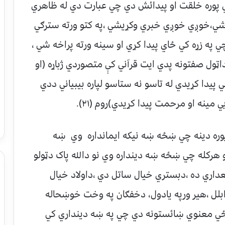
وره خلقت او پيدائش دي چي عبارت دي له ظاهري
ي،خوږي خوږي خبري وکړيشي ،په کتو ورته سترګي
په زړه کي ځاي پيدا کړي او سينه ورته پراخه شي ،
اټول صفتونه پدي ايت قرآني کې متصوردي ژباړه (او
يدا کړيدي له تاسو نه ستاسو لپاره بيبياني ددي
 مينه او مرحمت پيدا کړيدي)روم (٢١).
ره دينه چي ښځه ښه نيکه ايمانداره وي ښه
 هرکله چي ښځه ښه دينداره وي نو دالله پاک دټولو
عداري ده ،دبستري خيال ساتل دي ،داولاد خيال
ابلل ،هير ورپه يادول، دخفګان په وخت خوښحاله
ي معنوي ښائستونه دي چي په ښه دينداري کي