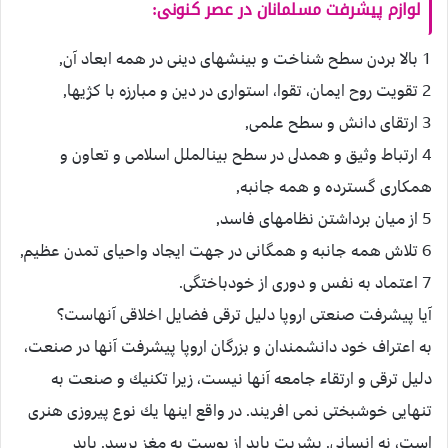
لوازم پيشرفت مسلمانان در عصر كنونى:
1 بالا بردن سطح شناخت و بينش‏هاى دينى در همه ابعاد آن,
2 تقويت روح ايمان، تقوا، استوارى در دين و مبارزه با كژيها,
3 ارتقاى دانش و سطح علمى,
4 ارتباط وثيق و همدلى در سطح بين‏الملل اسلامى و تعاون و
همكارى گسترده و همه جانبه,
5 از ميان برداشتن نظام‏هاى فاسد,
6 تلاش همه جانبه و همگانى در جهت ايجاد واحياى تمدن عظيم,
7 اعتماد به نفس و دورى از خودباختگى.
آيا پيشرفت صنعتى اروپا دليل ترقى فضايل اخلاقى آنهاست؟
به اعتراف خود دانشمندان و بزرگان اروپا پيشرفت آنها در صنعت،
دليل ترقى و ارتقاء جامعه آنها نيست، زيرا تكنيك و صنعت به
تنهايى خوشبختى نمى افريند. در واقع اينها يك نوع پيروزى هنرى
است، نه انسانى. بشريت بايد از پوست به مغز برسد. بايد