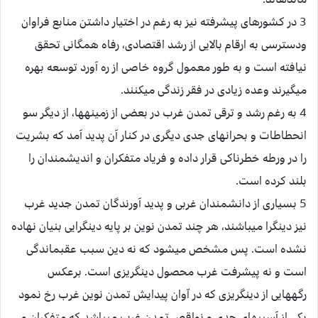
3 در كشورهاى پيشرفته نيز به رغم در اختيار داشتن منابع فراوان
ودسترسى به ارقام بالايى از رشد اقتصادى، رفاه همگانى تحقق
نيافته است و به طور معمول گروه خاصى از ره آورد توسعه بهره
ميگيرند وعده زيادى در فقر زندگى ميكنند.
4 به رغم رشد و ترقى تمدن غرب در بعضى از زمينه‏ها، از ديگر سو
انحطاطات و بحران‏هاى جدى ديگرى در كنار آن پديد آمد كه بشريت
را در ورطه خطرناكى قرار داده و فرياد متفكران و انديشمندان را
بلند كرده است.
5 بسيارى از دانشمندان غربى و پديد آورندگان تمدن جديد غرب
نيز دين‏گرا ميباشند، هر چند تمدن نوين بر پايه دين‏گرايى بنيان نهاده
نشده است. پس مشخص ميشود كه نه دين سبب عقب‏ماندگى
است و نه پيشرفت غرب محصول دين‏گريزى است. برعكس
رگه‏هايى از دين‏گريزى كه در اّوان پيدايش تمدن نوين غرب رخ نمود
يكى از آسيب‏هاى جدى و نواقص تمدن غرب ميباشد كه متفكران و