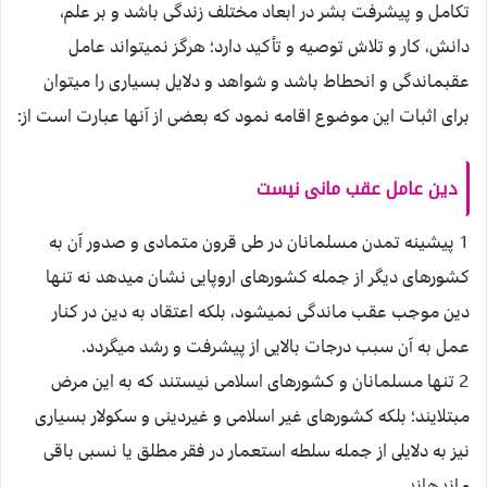
تكامل و پيشرفت بشر در ابعاد مختلف زندگى باشد و بر علم،
دانش، كار و تلاش توصيه و تأكيد دارد؛ هرگز نميتواند عامل
عقب‏ماندگى و انحطاط باشد و شواهد و دلايل بسيارى را ميتوان
براى اثبات اين موضوع اقامه نمود كه بعضى از آنها عبارت است از:
دين عامل عقب مانى نيست
1 پيشينه تمدن مسلمانان در طى قرون متمادى و صدور آن به
كشورهاى ديگر از جمله كشورهاى اروپايى نشان ميدهد نه تنها
دين موجب عقب ماندگى نميشود، بلكه اعتقاد به دين در كنار
عمل به آن سبب درجات بالايى از پيشرفت و رشد ميگردد.
2 تنها مسلمانان و كشورهاى اسلامى نيستند كه به اين مرض
مبتلايند؛ بلكه كشورهاى غير اسلامى و غيردينى و سكولار بسيارى
نيز به دلايلى از جمله سلطه استعمار در فقر مطلق يا نسبى باقى
مانده‏اند.