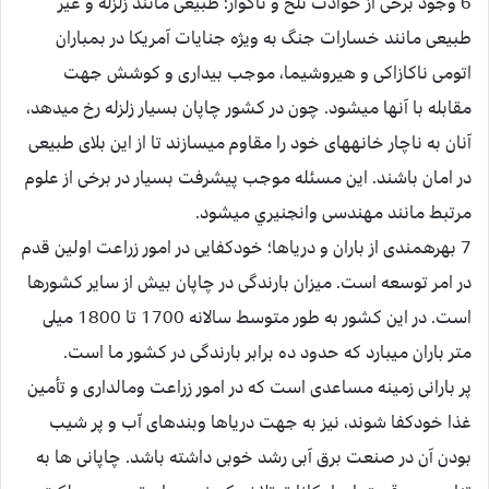
6 وجود برخى از حوادث تلخ و ناگوار؛ طبيعى مانند زلزله و غير
طبيعى مانند خسارات جنگ به ويژه جنايات آمريكا در بمباران
اتومى ناكازاكى و هيروشيما، موجب بيدارى و كوشش جهت
مقابله با آن‏ها ميشود. چون در كشور چاپان بسيار زلزله رخ ميدهد،
آنان به ناچار خانه‏هاى خود را مقاوم ميسازند تا از اين بلاى طبيعى
در امان باشند. اين مسئله موجب پيشرفت بسيار در برخى از علوم
مرتبط مانند مهندسى وانجنيري ميشود.
7 بهره‏مندى از باران و درياها؛ خودكفايى در امور زراعت اولين قدم
در امر توسعه است. ميزان بارندگى در چاپان بيش از ساير كشورها
است. در اين كشور به طور متوسط سالانه 1700 تا 1800 ميلى
متر باران ميبارد كه حدود ده برابر بارندگى در كشور ما است.
پر بارانى زمينه مساعدى است كه در امور زراعت ومالدارى و تأمين
غذا خودكفا شوند، نيز به جهت درياها وبندهاى اّب و پر شيب
بودن آن در صنعت برق آبى رشد خوبى داشته باشد. چاپانى ها به