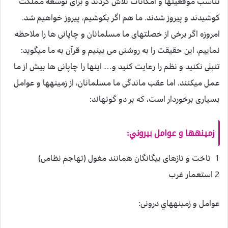
تناسب موقعيت‏ها و امكانات تلاش كردند و براى توسعه مملكت
كوشيدند و پيروز شدند. ما هم اگر بكوشيم، پيروز خواهيم شد.
امروزه اگر برخى از خصلت‏هاى ما مسلمانان و چاپانى ها را ملاحظه
نماييم، اين حقيقت را به روشنى مى بينيم و قرآن به ما ميگويد:
تنبلى نكنيد و نظم را رعايت كنيد و… اين‏ها را چاپانى ها بيش از ما
عمل ميكنند. اما عقب ماندگى ما مسلمانان، از زمينه‏ها و عوامل
بسيارى برخوردار است، كه بر دو گونه‏اند:
زمينه‏ها و عوامل بيروني:
1 تاخت و تازهاى بيگانگان همانند مغول (تهاجم نظامى)
2 استعمار غرب
عوامل و زمينه‏هاي درونى: