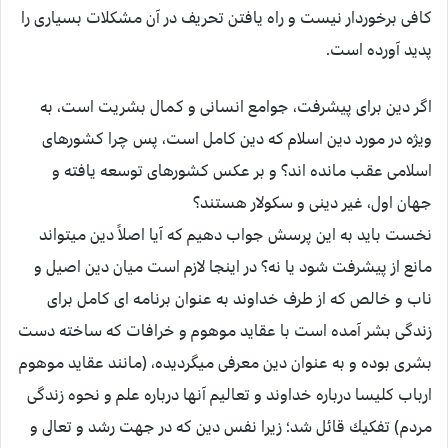
كافى برخوردار نيست و راه يافتن تحريف در آن مشكلات بسيارى را
پديد آورده است.
اگر دين براى پيشرفت، جوامع انسانى و كمال بشريت است، به
ويژه در مورد دين اسلام كه دين كامل است، پس چرا كشورهاى
اسلامى عقب مانده اند؟ و بر عكس كشورهاى توسعه يافته و
جهان اول، غير دينى و سكولار هستند؟
نخست بايد به اين پرسش جواب دهيم كه آيا اصلاً دين ميتواند
مانع از پيشرفت شود يا نه؟ در اينجا لازم است ميان دين اصيل و
ناب و خالص كه از طرف خداوند به عنوان برنامه اى كامل براى
زندگى بشر آمده است با عقايد موهوم و خرافات كه ساخته دست
بشرى بوده و به عنوان دين معرفى ميگرديده، (مانند عقايد موهوم
ارباب كليسا درباره خداوند و تعاليم آنها درباره علم و نحوه زندگى
مردم) تفكيك قائل شد؛ زيرا نفس دين كه در جهت رشد و تعالى و