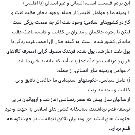
اين بر دو قسمت است، انسانى و غير انسانى (يا اقليمى)
1 زمينه ‏ها و عوامل اقليمى؛ از جمله: وجود ذخاير عظيم نفت و
گاز در كشورهاى اسلامى: وجود نفت اگر چه نعمت بزرگى است،
ليكن با وجود حاكمان و مديران بى كفايت و فاسد، باعث عقب‏
ماندگى كشور شده است. به گفته جلال آل احمد، غرب زدگى با
پول نفت آغاز شد. پول نفت، فرهنگ مصرف گرايى (مصرف كالاهاى
غربى و دريافت مواد آماده) پديد آمد كه مايه بدبختى ما شد.
2 عوامل و زمينه ‏هاى انسانى، از جمله:
أ) عامل سياسى، حكومت‏هاى استبدادى ما حاكمان نالايق و بى
كفايت و سوء مديريت.
از ساليان سال پيش كه عصر رنسانس آغاز شد و اروپائيان در پى
توسعه قدم برداشتند، متأسفانه كشور هاى اسلامى به جهت وجود
حكومت ‏هاى استبدادى ومديران نالايق نتوانست در جهت توسعه
قدم بردارد.