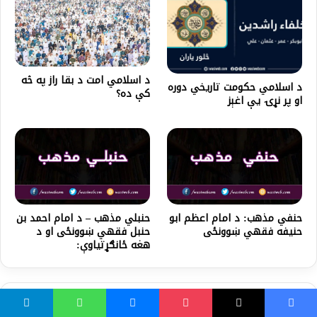
د اسلامي امت د بقا راز په څه
د اسلامي حکومت تاریخي دوره
کې ده؟
او پر نړۍ یې اغېز
حنفي مذهب: د امام اعظم ابو
حنبلي مذهب – د امام احمد بن
حنیفه فقهي ښوونځی
حنبل فقهي ښوونځی او د
هغه ځانګړتیاوې:
ښايي خوښ مو شي