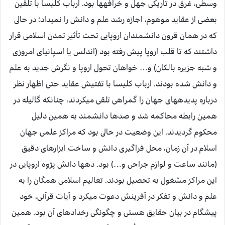
وسطى، غرق در تاريكى جهل و خرافه‏ها بود. ارباب كليسا با تلقين
بعضى از عقايد موهوم، اجازه رشد علم و دانش را نميداد؛ در حالى
كه در همان قرون دانشمندان اروپايى تحت تأثير تمدن اسلامى قرار
داشتند كه تا قلب اروپا پيش رفته بود (اندلس يا اسپانياى امروزى
و شبه جزيره بالكان) و… خواهان تحول اروپا و نگرش جديد به علم
و دانش شده بودند. ارباب كليسا با تفتيش عقايد حتى اظهار نظر
درباره پديده‏هاى جهان را گمراهى تلقى ميكردند، چنان‏كه گاليله در
همين رابطه محاكمه شد و صدها دانشمند به همين دليل
محكوم گرديدند. اين وضعيت در حالى بود كه مراكز علمى جهان
اسلام در آن زمان، محل فراگيرى دانش و ساخت ابزارهاى دقيق
(مانند ساعت و لوازم جراحى و…) بود. ده‏ها دانش پژوه اروپايى در
اين مراكز مشغول به تحصيل بودند. تعاليم اسلامى همگان را به
علم و دانش و تفكر در آفرينش دعوت ميكرد و آيات قرآنى، خود
پيشگام در بيان حقايق هستى و چگونگى رخدادهاى آن بود. همين