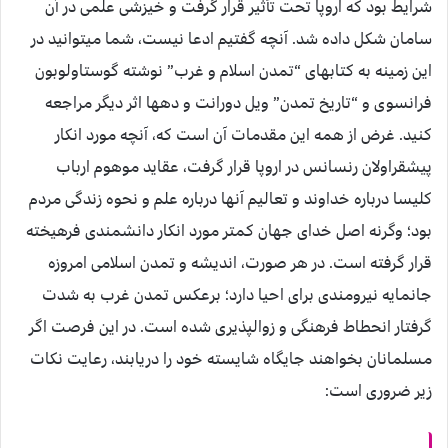
شرايط بود كه اروپا تحت تأثير قرار گرفت و خيزشى علمى در آن
سامان شكل داده شد. آنچه گفتيم ادعا نيست، شما ميتوانيد در
اين زمينه به كتاب‏هاى “تمدن اسلام و غرب” نوشته گوستاولوبون
فرانسوى و “تاريخ تمدن” ويل دورانت و ده‏ها اثر ديگر مراجعه
كنيد. غرض از همه اين مقدمات آن است كه، آنچه مورد انكار
پيشقراولان رنسانس در اروپا قرار گرفت، عقايد موهوم ارباب
كليسا درباره خداوند و تعاليم آنها درباره علم و نحوه زندگى مردم
بود؛ وگرنه اصل خداى جهان كمتر مورد انكار دانشمندى فرهيخته
قرار گرفته است. در هر صورت، انديشه و تمدن اسلامى امروزه
جانمايه نيرومندى براى احيا دارد؛ برعكس تمدن غرب به شدت
گرفتار انحطاط فرهنگى و زوال‏پذيرى شده است. در اين فرصت اگر
مسلمانان بخواهند جايگاه شايسته خود را دريابند، رعايت نكات
زير ضرورى است: