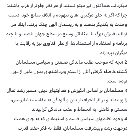
ميكردند، هم‏اكنون نيز ميتوانستند از هر نظر جلوتر از غرب باشند؛
چرا كه اگر به جاى درگيرى هاى بيهوده و اتلاف منابع خود، دست
وحدت به يكديگر بدهند و به ريسمان الهى چنگ بزنند، اينك مى
توانند قدرتى بزرگ با امكاناتى وسيع در سطح جهان باشند و با چند
برنامه و استفاده از استعدادها، از نظر فن‏آورى نيز به رقابت با
ديگران بپردازند.
2 آنچه كه موجب عقب ‏ماندگى صنعتى و سياسى مسلمانان
گشته،فاصله گرفتن آنان از اسلام وبرداشت‏هاى بدون دليل از دين
بوده است.
3 مسلمانان بر اساس انگيزش و هدايت‏هاى دينى، مسير رشد تعالى
را پوييدند و بر اثر انحراف از دين و آلودگى به مفاسد، دنياپرستى،
سستى و كاهلى، به انحطاط و عقب ماندگى گراييدند.
4 وجود نظام‏هاى سياسى فاسد و استبدادى كه به جاى همت
درجهت رشد وپيشرفت مسلمانان، فقط به فكر حفظ قدرت