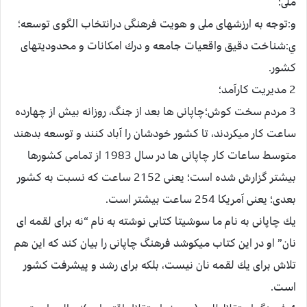
ملى؛
و:توجه به ارزش‏هاى ملى و هويت فرهنگى درانتخاب الگوى توسعه؛
ي:شناخت دقيق واقعيات جامعه و درك امكانات و محدوديت‏هاى
كشور.
2 مديريت كارآمد؛
3 مردم سخت كوش؛چاپانى ها بعد از جنگ، روزانه بيش از چهارده
ساعت كار ميكردند، تا كشور خودشان را آباد كنند و توسعه بدهند
متوسط ساعات كار چاپانى ها در سال 1983 از تمامى كشورها
بيش‏تر گزارش شده است؛ يعنى 2152 ساعت كه نسبت به كشور
بعدى؛ يعنى آمريكا 254 ساعت بيش‏تر است.
يك چاپانى به نام ما سوشيتا كتابى نوشته به نام “نه براى لقمه اى
نان” او در اين كتاب ميكوشد فرهنگ چاپانى را بيان كند كه اين هم
تلاش براى يك لقمه نان نيست، بلكه براى رشد و پيشرفت كشور
است.