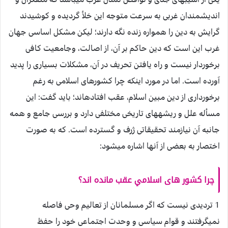
انديشمندان غربى به سرعت متوجه اين خلأ گرديده و كوشيدند
گرايش به دين را همواره زنده نگه دارند؛ ليكن مشكل اساسى جهان
غرب اين است كه دين حاكم بر آن، از اصالت، وجامعيت كافى
برخوردار نيست و راه يافتن تحريف در آن، مشكلات بسيارى را پديد
آورده است. اما در مورد اينكه چرا كشورهاى اسلامى به ‏رغم
برخوردارى از دين مبين اسلام، عقب افتاده‏اند؛ بايد گفت: اين
مسأله علل و ريشه‏هاى تاريخى مختلفى دارد و بررسى جامع و همه
جانبه آن نيازمند تحقيقاتى ژرف و گسترده است. كه به صورت
اختصار به بعضى از آنها اشاره ميشود:
چرا كشور هاى اسلامي عقب مانده اند؟
1 ترديدى نيست كه اگر مسلمانان از تعاليم وحى فاصله
نميگرفتند و قوام سياسى و وحدت اجتماعى خود را حفظ