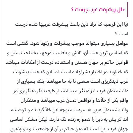
علل پيشرفت غرب چيست ؟
آيا اين فرضيه كه ترك دين باعث پيشرفت غربيها شده درست
است ؟
عوامل بسيارى ميتواند موجب پيشرفت و ركود شود. گفتنى است
كه اساسى ترين علت آن، تلاش و فعاليت درجهت شناخت سنن و
قوانين حاكم بر جهان هستى و استفاده درست از امكانات ميباشد
كه خداوند در اختيار بشرنهاده است. اما اين كه علت پيشرفت
غرب دين‏گريزى است سخنى نا به جا ميباشد؛ بلكه بسيارى از
دانشمندان غرب نيز دين‏گرا ميباشند. از طرف ديگر دين‏گريزى در
واقع يكى از خلأها و نواقص تمدن غرب ميباشد و متفكران
وانديشمندان غربى به سرعت متوجه اين خلأ گرديده و كوشيده‏
اند گرايش به دين را همواره زنده نگه دارند، ليكن مشكل اساسى
جهان غرب اين است كه دين حاكم بر آن از جامعيت و فردپذيرى