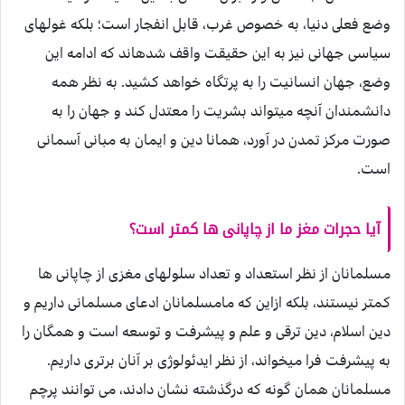
وضع فعلى دنيا، به خصوص غرب، قابل انفجار است؛ بلكه غولهاى
سياسى جهانى نيز به اين حقيقت واقف شده‏اند كه ادامه اين
وضع، جهان انسانيت را به پرتگاه خواهد كشيد. به نظر همه
دانشمندان آنچه ميتواند بشريت را معتدل كند و جهان را به
صورت مركز تمدن در آورد، همانا دين و ايمان به مبانى آسمانى
است.
آيا حجرات مغز ما از چاپانى ها كم‏تر است؟
مسلمانان از نظر استعداد و تعداد سلول‏هاى مغزى از چاپانى ها
كم‏تر نيستند، بلكه ازاين كه مامسلمانان ادعاى مسلمانى داريم و
دين اسلام، دين ترقى و علم و پيشرفت و توسعه است و همگان را
به پيشرفت فرا ميخواند، از نظر ايدئولوژى بر آنان برترى داريم.
مسلمانان همان گونه كه درگذشته نشان دادند، مى توانند پرچم