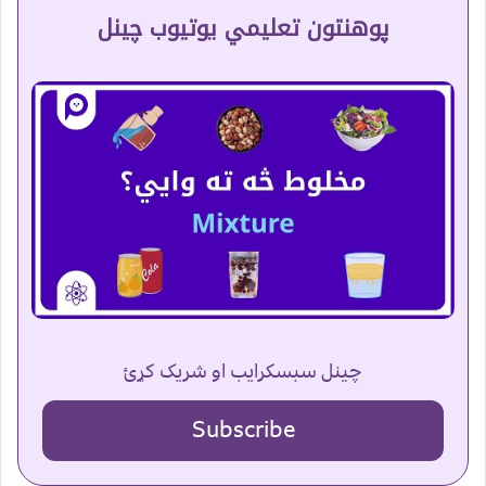
پوهنتون تعلیمي یوتیوب چینل
چینل سبسکرایب او شریک کړئ
Subscribe