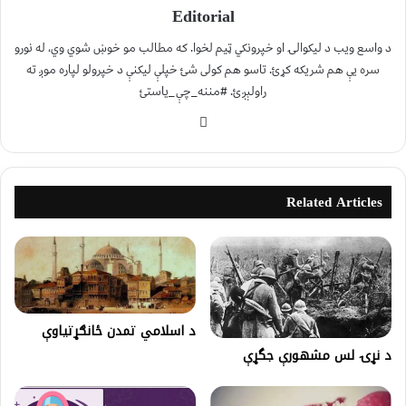
Editorial
د واسع ویب د لیکوالۍ او خپرونکي ټیم لخوا. که مطالب مو خوښ شوي وي، له نورو
سره یې هم شریکه کړئ. تاسو هم کولی شئ خپلې لیکنې د خپرولو لپاره موږ ته
راولېږئ. #مننه_چې_یاستئ
Related Articles
د اسلامي تمدن ځانګړتياوې
د نړۍ لس مشهورې جگړې