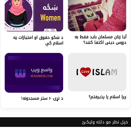
آیا زنان مسلمان باید فقط به
د ښځو حقوق او امتيازات په
دروس دینی اکتفا کنند؟
اسلام کې
چرا اسلام را پذیرفتم؟
د نړۍ ۱۰ ستر مسجدونه!
خپل نظر مو دلته ولیکئ