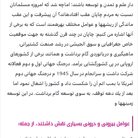
دار علم و تمدن و توسعه باشند؛ اماچه شد كه امروزه مسلمانان
نسبت به مردم چاپان عقب افتاده‏اند؟ آن پيشرفت و اين عقب
ماندگى از ريشه‏ها و عوامل مختلف بهره‏مند است كه به برخى از
آن‏ها اشاره مى كنيم: چاپان در چند قرن گذشته به جهت موقعيت
خاص جغرافيايى و سوق الجيشى در رشد صنعت كشتيرانى،
ماهيگيرى و دريانوردى گام برداشت و همانند برخى از كشورهاى
اروپايى در پى كشورگشايى برآمد. درجنگ جهانى اول و دوم فعالانه
شركت داشت و سرانجام در سال 1945 م درجنگ جهانى دوم
آمريكا با بمب اتم آن را شكست داد و كشور را اشغال نمود اما
بعد از يك دهه توقف، به سوى توسعه گام برداشت. در اين توسعه
زمينه‏ها و
عوامل بيرونى و درونى بسيارى نقش داشتند، از جمله: