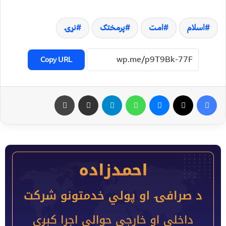
اسلام
امت
پرمختګ
نړۍ
Copy URL