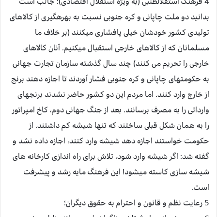
4 فرهنگ استقلال‏طلبى (به ويژه استقلال اقتصادى)؛ جالب است
بدانيد دو ملت چاپانى و كره جنوبى نسبت به بهره‏گيرى از كالاهاى
توليدى كشور خودشان خيلى پافشارى ميكنند (بر خلاف ما
مسلمانان كه از كالاهاى خارجى استقبال ميكنيم. آنان كالاهاى
خارجى را تحريم مى كنند) چند سال گذشته سازمان تجارت جهانى
به حكومت‏هاى چاپانى و كره جنوبى فشار آوردند تا اجازه دهند برنج
از خارج وارد كنند. اما مردم اين دو كشور حاضر نشدند برنج‏هاى
وارداتى را به مصرف برسانند. بعد از جنگ جهانى دوم، كاخ امپراتور
را به همان شكل قبلى ساختند كه تنها شيشه كم داشتند. از
حكومت خواستند اجازه دهد شيشه وارد كنند، اجازه داده نشد و
گفته شد: اگر شيشه وارد شود، تلاش براى راه اندازى كارخانه هاى
شيشه سازى كاسته ميشود! اين فرهنگ مايه رشد و پيشرفت
است.
5 رعايت نظم و قانون و احترام به حقوق ديگران؛