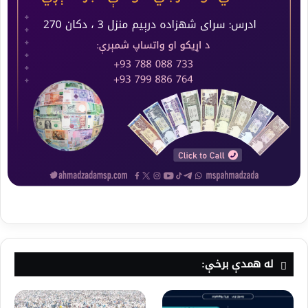
له همدې برخې: