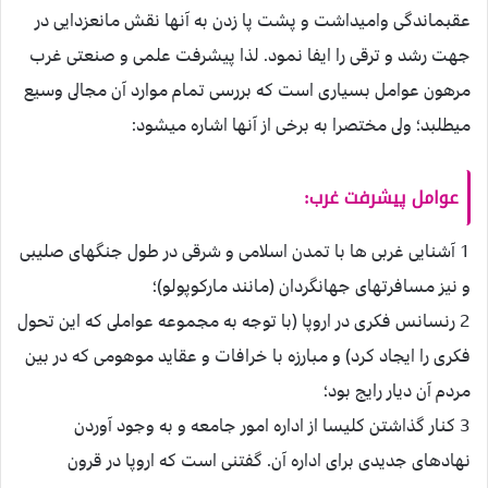
عقب‏ماندگى وا‏ميداشت و پشت پا زدن به آنها نقش مانع‏زدايى در
جهت رشد و ترقى را ايفا نمود. لذا پيشرفت علمى و صنعتى غرب
مرهون عوامل بسيارى است كه بررسى تمام موارد آن مجالى وسيع
ميطلبد؛ ولى مختصرا به برخى از آنها اشاره ميشود:
عوامل پيشرفت غرب
:
1 آشنايى غربى ها با تمدن اسلامى و شرقى در طول جنگ‏هاى صليبى
و نيز مسافرت‏هاى جهانگردان (مانند ماركوپولو)؛
2 رنسانس فكرى در اروپا (با توجه به مجموعه عواملى كه اين تحول
فكرى را ايجاد كرد) و مبارزه با خرافات و عقايد موهومى كه در بين
مردم آن ديار رايج بود؛
3 كنار گذاشتن كليسا از اداره امور جامعه و به وجود آوردن
نهادهاى جديدى براى اداره آن. گفتنى است كه اروپا در قرون