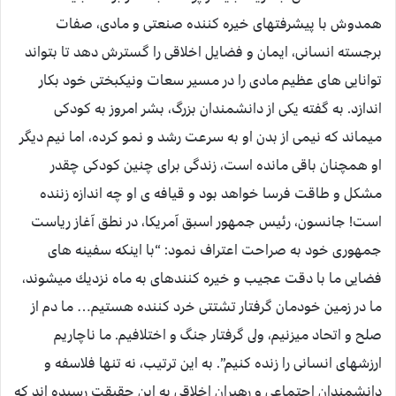
همدوش با پيشرفتهاى خيره كننده صنعتى و مادى، صفات
برجسته انسانى، ايمان و فضايل اخلاقى را گسترش دهد تا بتواند
توانايى هاى عظيم مادى را در مسير سعات ونيكبختى خود بكار
اندازد. به گفته يكى از دانشمندان بزرگ، بشر امروز به كودكى
ميماند كه نيمى از بدن او به سرعت رشد و نمو كرده، اما نيم ديگر
او همچنان باقى مانده است، زندگى براى چنين كودكى چقدر
مشكل و طاقت فرسا خواهد بود و قيافه‏ ى او چه اندازه زننده
است! جانسون، رئيس جمهور اسبق آمريكا، در نطق آغاز رياست
جمهورى خود به صراحت اعتراف نمود: “با اينكه سفينه‏ هاى
فضايى ما با دقت عجيب و خيره كنندهاى به ماه نزديك ميشوند،
ما در زمين خودمان گرفتار تشتتى خرد كننده هستيم… ما دم از
صلح و اتحاد ميزنيم، ولى گرفتار جنگ و اختلافيم. ما ناچاريم
ارزشهاى انسانى را زنده كنيم”. به اين ترتيب، نه تنها فلاسفه و
دانشمندان اجتماعى و رهبران اخلاقى به اين حقيقت رسيده اند كه