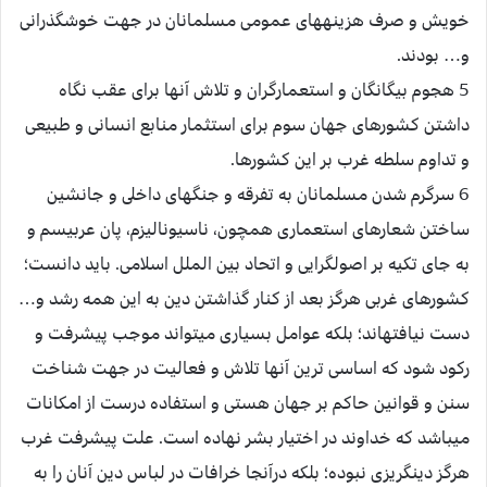
خويش و صرف هزينه‏هاى عمومى مسلمانان در جهت خوش‏گذرانى
و… بودند.
5 هجوم بيگانگان و استعمارگران و تلاش آنها براى عقب نگاه
داشتن كشورهاى جهان سوم براى استثمار منابع انسانى و طبيعى
و تداوم سلطه غرب بر اين كشورها.
6 سرگرم شدن مسلمانان به تفرقه و جنگ‏هاى داخلى و جانشين
ساختن شعارهاى استعمارى همچون، ناسيوناليزم، پان‏ عربيسم و
به جاى تكيه بر اصولگرايى و اتحاد بين الملل اسلامى. بايد دانست؛
كشورهاى غربى هرگز بعد از كنار گذاشتن دين به اين همه رشد و…
دست نيافته‏اند؛ بلكه عوامل بسيارى ميتواند موجب پيشرفت و
ركود شود كه اساسى ترين آنها تلاش و فعاليت در جهت شناخت
سنن و قوانين حاكم بر جهان هستى و استفاده درست از امكانات
ميباشد كه خداوند در اختيار بشر نهاده است. علت پيشرفت غرب
هرگز دين‏گريزى نبوده؛ بلكه درآنجا خرافات در لباس دين آنان را به