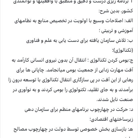
1 برنامه ريزى درست و دقيق و منطبق با واقعيت‏ها و توانمندى
كشور، بدين شرح:
الف: اصلاحات وسيع با اولويت در تخصيص منابع به نظام‏هاى
آموزشى و تربيتى ؛
ب: تلاش سازمان يافته براى دست يابى به علم و فناورى
(تكنالوژى)؛
ج:بومى كردن تكنالوژى ؛ انتقال آن بدون نيروى انسانى كارآمد به
آفت مهارت زدايى از جمعيت بومى ميانجامد. چاپانى ها براى
رهايى از اين آفت در پى سازگارى انتقال تكنالوژى با توسعه درون زا
برآمدند و به جاى تقليد، تكنولوژى را بومى كردند و به نوآورى در
صنعت نايل شدند.
د: حركت در چهارچوب برنامهاى منظم براى سازمان دهى
زيرساخت‏هاى اقتصادى؛
هـ: بازسازى بخش خصوصى توسط دولت در چهارچوب مصالح