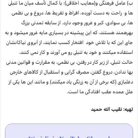
ب) عامل فرهنگى و(معايب اخلاقى): با كمال تأسف ميان ما تنبلى
ها و راحت به دست آورده، افراط و تفريط ها، دروغ و بى نظمى
ها، بى سوادى، كبر و غرور وجود دارد. از سابقه تمدنى بزرگ
بهره‏مند هستند، كه اين پيشينه در بسيارى مايه غرور ميشود و به
جاى اين كه با تلاش خود افتخار كسب نمايند، از آبروى نياكانشان
استفاده ميكنند و خود به تنبلى رو مى اّورند و كار نمى كنند.
حالت تنبلى، از زير كار در رفتن، بى نظمى، به مقرارت و قوانين مدنى
بها ندادن، دروغ گفتن، مصرف گرايى و استقبال از كالاهاى خارجى
دغلبازى (كه برخى از آن به زرنگى ياد ميكنند) و مانند اين‏ ها يكى از
علل عمده عقب افتادگى ما است.
تهیه: نقيب الله حمید