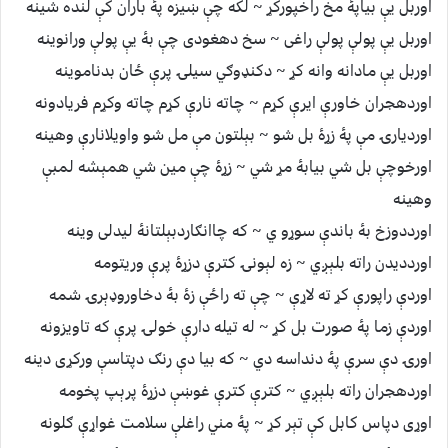
اوربل يې بياپۀ مخ راخپورکړ ~ لکه چې ښيزه پۀ باران کې لنده شينه
اوربل يې پولې پولې راغی ~ سخ دهغودی چې بۀ يې پولې ورانوينه
اوربل يې مادانه وانه کړ ~ دکنډوګي سيلۍ پرې ځان بدناموينه
اوردهجران خاورې ايرې کړم ~ چاته نارې کړم چاته وکړم فريادونه
اورديارۍ مې پۀ زړۀ بل شو ~ بېلتون مې مل شو واويلانارې وهينه
اورخوچې بل شي بيابۀ مړ شي ~ زړۀ چې مين شي همېشه لمبې
وهينه
اورددوزخ بۀ باندې سوړو ي ~ که چاانګاردبېلتانۀ ليدلی وينه
اوردديدن راته بلېږي ~ زه لېونۍ کترې دزړۀ پرې وريتومه
اوردې راپورې کړ ته لاړې ~ چې ته راځې زۀ بۀ دخاوروډېرۍ شمه
اوردې زما پۀ صورت بل کړ ~ له تيله دارې خولۍ پرې که تاويزونه
اورۍ دې سرې پۀ دنداسه دي ~ که بيا دې رنګ دپتاسې ورکړی دينه
اوردهجران راته بلېږي ~ کترې کترې غوښې دزړۀ پرېپ پخومه
اوړی دپاس کابل کې تېر کړ ~ پۀ مني راغلې سلامت غواړې ګلونه