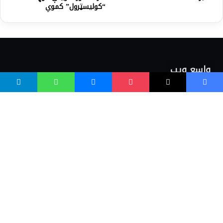
“کوليسټرول” کموي
واسع ویب
کور پاڼه
زموږ په اړه
موږ سره اړیکه
مرسته کول
یوتیوب چینلونه
ټولنیزو رسنیو کې
مینو