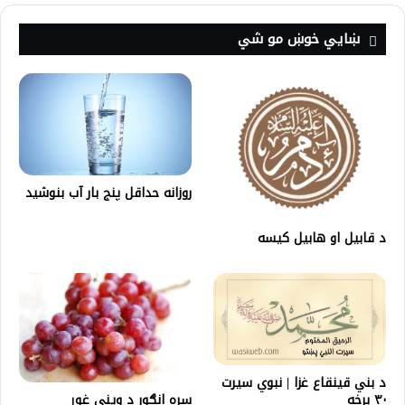
ښايي خوښ مو شي
روزانه حداقل پنج بار آب بنوشید
د قابیل او هابیل کیسه
د بني قینقاع غزا | نبوي سیرت
۳۰ برخه
سره انګور د وينې غوړ