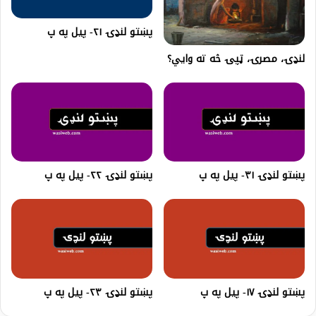
پښتو لنډۍ ۲۱- پیل په پ
لنډۍ، مصرۍ، ټپۍ څه ته وايي؟
پښتو لنډۍ ۳۱- پیل په پ
پښتو لنډۍ ۲۲- پیل په پ
پښتو لنډۍ ۱۷- پیل په پ
پښتو لنډۍ ۲۳- پیل په پ