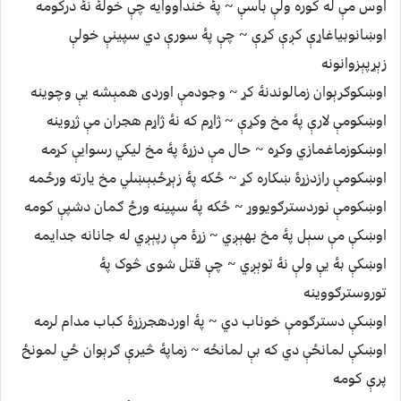
اوس مې له کوره ولې باسې ~ پۀ خنداووايه چې خولۀ نۀ درکومه
اوښانوبياغاړې کږې کړې ~ چې پۀ سورې دي سپينې خولې
زېړپېزوانونه
اوښکوګرېوان زمالوندنۀ کړ ~ وجودمې اوردی همېشه يې وچوينه
اوښکومې لارې پۀ مخ وکړې ~ ژاړم که نۀ ژاړم هجران مې ژړوينه
اوښکوزماغمازي وکړه ~ حال مې دزړۀ پۀ مخ ليکي رسوايې کړمه
اوښکومې رازدزړۀ ښکاره کړ ~ ځکه پۀ زېړځبېښلي مخ يارته ورځمه
اوښکومې نوردسترګويووړ ~ ځکه پۀ سپينه ورځ ګمان دشپې کومه
اوښکې مې سېل پۀ مخ بهېږي ~ زړۀ مې رپېږي له جانانه جدايمه
اوښکې بۀ يې ولې نۀ توېږي ~ چې قتل شوی څوک پۀ
توروسترګووينه
اوښکې دسترګومې خوناب دي ~ پۀ اوردهجرزړۀ کباب مدام لرمه
اوښکې لمانځې دي که بې لمانځه ~ زماپۀ څيرې ګرېوان ځي لمونځ
پرې کومه