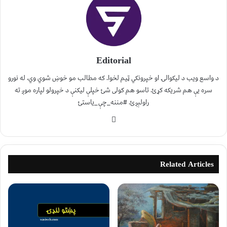
Editorial
د واسع ویب د لیکوالۍ او خپرونکي ټیم لخوا. که مطالب مو خوښ شوي وي، له نورو
سره یې هم شریکه کړئ. تاسو هم کولی شئ خپلې لیکنې د خپرولو لپاره موږ ته
راولېږئ. #مننه_چې_یاستئ
Related Articles