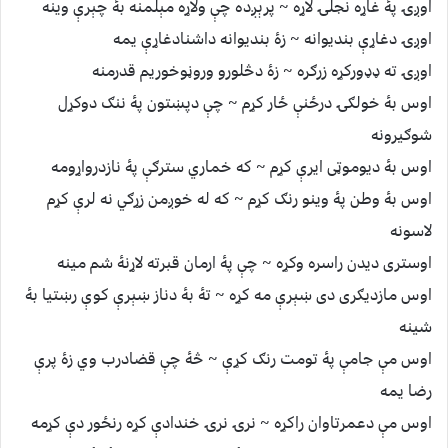
اوږۍ پۀ غاړه نجلۍ لاړه ~ پرېږده چې ولاړه مېلمنه بۀ چېرې وينه
اوږۍ دغاړې بنديوانه ~ زۀ بنديوانه داشنادغاړې يمه
اوږۍ ته ډډورکړه زرګره ~ زۀ دڅلورو وروڼوخوريم قدرمنه
اوس بۀ خولګۍ درځنې ځار کړم ~ چې دپښتون پۀ ننګ دوکړل
شوګيرونه
اوس بۀ ديوموټی ايرې کړم ~ که خماري سترګې پۀ نازدرواړومه
اوس بۀ وطن پۀ وينو رنګ کړم ~ که له خوږمن زړګي نه لرې کړم
لاسونه
اوستری ديدن راسره وکړه ~ چې پۀ ارمان قبرته لاړنۀ شم مينه
اوس مازديګری دی ښېرې مه کړه ~ تۀ بۀ دناز ښېرې کوې رښتيا بۀ
شينه
اوس مې جامې پۀ تومت رنګ کړې ~ څۀ چې قضادرب وي زۀ پرې
رضا يمه
اوس مې دعمرتاوان راکړه ~ نرۍ نرۍ خندادې کړه رنځور دې کړمه