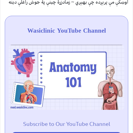
اوښکې مې پرېږده چې بهېږي ~ زمادزړۀ چينې پۀ جوش راغلې دينه
Wasiclinic YouTube Channel
Subscribe to Our YouTube Channel