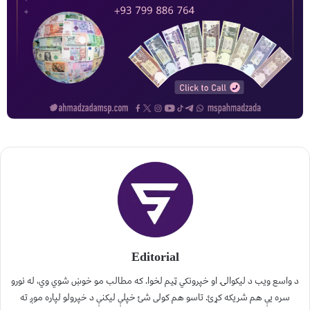
Editorial
د واسع ویب د لیکوالۍ او خپرونکي ټیم لخوا. که مطالب مو خوښ شوي وي، له نورو
سره یې هم شریکه کړئ. تاسو هم کولی شئ خپلې لیکنې د خپرولو لپاره موږ ته