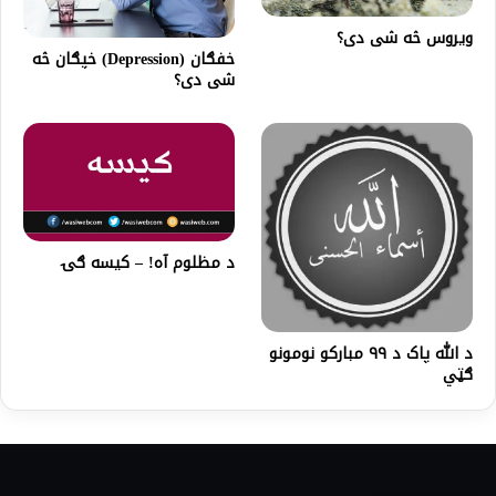
ویروس څه شی دی؟
خفګان (Depression) خپګان څه
شی دی؟
د مظلوم آه! – کیسه ګۍ
د الله پاک د ٩٩ مبارکو نومونو
ګټي