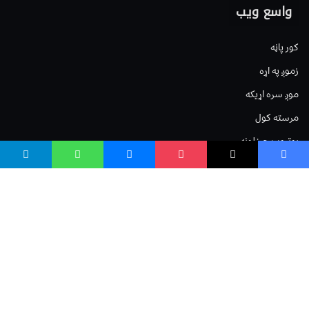
واسع ویب
کور پاڼه
زموږ په اړه
موږ سره اړیکه
مرسته کول
یوتیوب چینلونه
ټولنیزو رسنیو کې
مینو
لیکنه خپرول
اعلان خپرول
لیکنې رپوټ