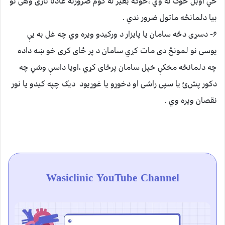
ځي اوبل څوک نه وي ،خوکه بغير له کوم ضرورته عادتاً ناری وهی نو
بيا دلمانځه ماتول ضرور ندي .
۶- دسړی دڅه سامان يا پايزار د ورکيدو ويره وي چه غل به يې
يوسی نو لمونځ دی مات کړي سامان د پر ځای کړی خو ښه داده
چه دلمانځه مخکې خپل سامان پرځای کړي ،اويا داسې وشي چه
دکور پش
ئ
يا سپی راشی او دخوړو
يا غوړيود ديګ چپه کيدو يا نور
نقصان ويره وي .
Wasiclinic YouTube Channel