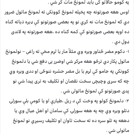
په کومو حالاتو کی بايد لمونځ مات کړ شي .
اوس هغه صورتونه چه پخپله لمونځ کوونکی ته لمونځ ماتول ضرور
دي که لمونځ مات نه کړي نو په بعضی صورتونو کې ډيره ذياته ګناه
ده اوپه بعضی صورتونو کې کمه ګناه ده ،هغه صورتونه په لاندی
ډول دي .
۱- دکوم مضر ځناور ويره وي مثلاً مار يا لړم مخې ته راغی – نولمونځ
ماتول پکار دي ترڅو هغه مړکړ شي اوضرر يی دفع شي يا دلمونځ
کوونکي په جامو کې لړم يا بل مضر حشره ننوځی او ددی ويره وي
چه که سړی وچيچی سخت نقصان او تکليف به تری پيدا شي نو
پدی صورتونو کې لمونځ ماتولی شي .
۲- دلمونځ کولو په وخت کې د ريل ،طيارې او يا کومې بلې سورلۍ
دتلو ويره وي چه په هغه سورلۍ کې سامان او اهل عيال وي يا
دهغه په تلو سره ده ته سخت تاوان او تکليف رسيږي نو لمونځ
ماتولی شي .