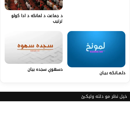
د جماعت د لمانځه د ادا کولو
ترتيب
دسهوې سجده بیان
دلـمــانـځـه بـيـان
خپل نظر مو دلته ولیکئ