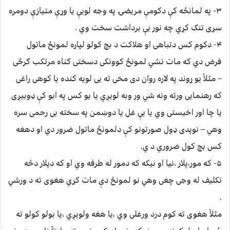
۳- په لمانځه کې دکومې مريضۍ په وجه لويې يا وړې متيازې دومره
سړی تنګ کړي چه نور يې برداشت سخت وي .
۴- دکوم کس دتباهی او هلاکت د بچ کولو لپاره لمونځ ماتول
فرض دي که مات نشي لمونځ کوونکی دسختی ګناه مرتکب ګرځی
– مثلاْ يو ړوند په لاره روان دی مخی ته يی لويه کنده يا کوهی راغی
که رهنمايی ورته ونه شي ور وبه لويږي يا يو کس په ابو کې ډوبيږی
يا چا اور اخيستی وي يا يې غل يا دوښمن په سخته بی رحمی سره
وهي – نوپدی ډول صورتونو کې دلمونځ ماتول ضرور دي او دهغه
کس بچ کول ضروري د ي.
۵- که مور،پلار ،نيا او نيکه که دمور له طرفه وي او که دپلار دڅه
تکليف له وجی چغی وهي نو لمونځ دې مات کړي هغوی ته د ورشي
.
مثلاْ هغوی ته کوم درد ورغلی وي ،يا هغه ولويږي ،يا بولو کولو ته