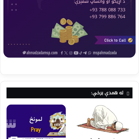
له همدې برخې: