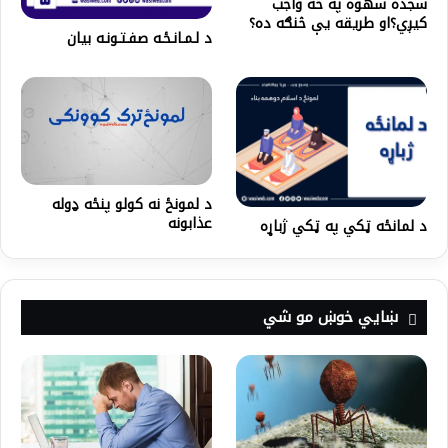
سجده سهوه په څه واجب
کیږي؟او طریقه یې څنګه ده؟
د لـمـانـځـه صفـتـونـه بیان
د لمونځ نه کولو پنځه ډوله
عذابونه
د لمانځه ټکي په ټکي ژباړه
ښايي خوښ مو شي