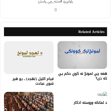
راولېږئ. #مننه_چې_یاستئ
Related Articles
هغه چې لمونځ نه کوي حکم یې
څه دی؟
قیام اللیل (تهجد) ــ یو هېر
شوی عبادت
د لمانځه وروسته اذکار