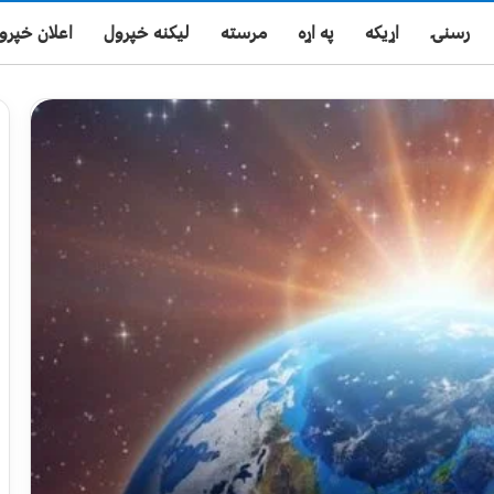
رسنۍ
اړیکه
په اړه
مرسته
لیکنه خپرول
اعلان خپرو