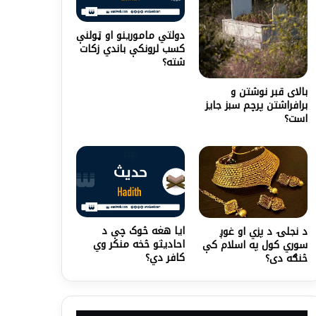
دولتي مامورینو او ټولنې
کسب لرونکې باندي زکات
شته؟
بالای قبر نوشتن و
برافراشتن پرچم سبز جایز
است؟
ایا هغه څوک چې د
د نجلۍ د پزي او غوږ
احادیثو څخه منکر وي
سوري کول په اسلام کې
کافر دي؟
څنګه دی؟