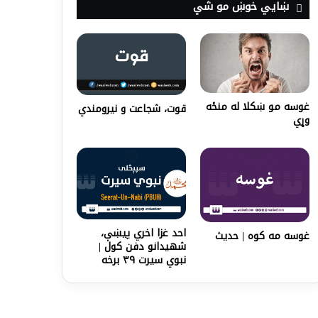
ښايي خوښ مو شي
غوسه مو ښکلا له منځه
قوت، شجاعت و نيرومندي
وړي
احد غزا اخري پيښې،
غوسه مه کوه | حدیث
شهیدانو دفن کول |
نبوي سیرت ۳۹ برخه