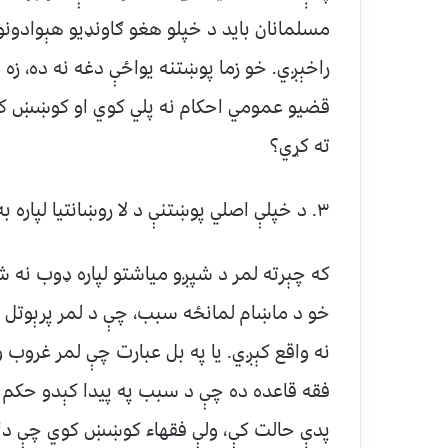
مسلمانان باید د خپلو هغو ګاونډیو هېوادون
راخېږي. خو زما پوښتنه یواځې دغه نه ده، زه
قضیو عمومي احکام نه پلي کوي او کوښښ کوي
ته کړي؟
۳. د خپلې اصلي پوښتنې د لا روښانتیا لپاره به زه داسې توضیح ورکړم:
که چېرته لمر د شپږو میاشتو لپاره ډوب نه ش
خو د ماښام لمانځه سبب، چې د لمر پرېوتل 
نه واقع کېږي. یا په بل عبارت چې لمر غروب
فقه قاعده ده چې د سبب په پیدا کېدو حکم پی
پدې حالت کې، ولې فقهاء کوښښ کوي چې دا اس