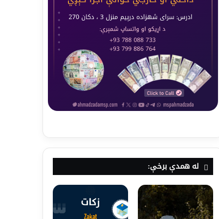
له همدې برخې: