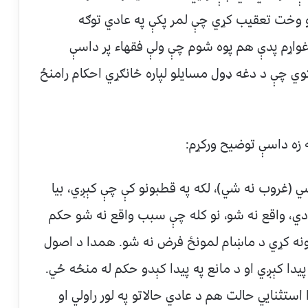
و وخت تعقیب کړي چې لمر پکې په عادي توګه
 غواړم پدې هم پوه شوم چې ولې فقهاء پر داسې
 چې د دغه ډول مسایلو لپاره ځانګړي احکام رامنځ
ي (غروب نه شي)، لکه په قطبونو کې چې کېږي، بیا
دي، واقع نه شو، نو کله چې سبب واقع نه شو حکم
 ونه کړي د ماښام لمونځ فرض نه شو. همدا د اصول
دا کېږي او د مانع په پیدا کېدو حکم له منځه ځي.
تثنايي حالت هم د عادي حالاتو په لور راولي او