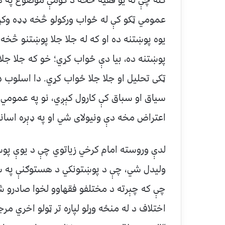
کله چې له یو فقیه څخه د کومې موضوع په هک
عمومي ټکو کې له ځواب ورکولو څخه ډډه وکړ
یوه پوښتنه ده او که له جلا جلا پوښتنو څخه
پوښتنه ده، بیا دې ځواب کړي؛ خو که جلا جلا 
ټکی تحلیل او جلا جلا ځواب کړي. دا اسلوب ډې
سیاق او سباق کې کارول کېږي، نو په عمومي
اعتراض مخه دې ونیولای شي او په ډېره اسان
لدې وروسته امام کرخي زیاتوي چې د یوې پوښت
ولیدل شي، چې د پوښتونکي د هستوګنې په س
چې که چېرته د مختلفو فقهاوو لخوا صادرو ش
اختلاف د له منځه وړلو لپاره تر ټولو اخري 