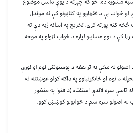
اسبه مشوره ده. خو که چېرته د یوې داسې موضوع
او ځواب یې د فقهاوو په کتابونو کې نه موندل
 څخه ګټه پورته کړي. تخریج په اسانه ژبه دې ته
رڼا کې د نوو مسایلو لپاره د ځواب لټولو په موخه
صولو له مخې به تر هغه د پوښتونکي نوم او نورې
پله د نوم او ځانګړتیاوو په ډاګه کولو غوښتنه نه
 تاسې سره لاندې استفتاء (د فتوا په منظور
 له اصولو سره سم د ځوابولو کوښښ کوو.