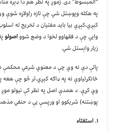
“المبسوط” دی. زموږ په نظر هم دا ډېره من
په هکله وپوښتل شي چې تازه راولاړه شوې وي 
کېږي،کېږي بیا باید مفتيان د تخریج له اسلوب
وایي چې د فقهاوو لخوا د وضع شوو
اصولو
په 
زیار واېستل شي.
پاتې دې نه وي چې د معنوي شرعي محکمې د ا
ځانګړتیاوې نه په ډاګه کېږي،تر څو چې هغه پخ
وي کړې. د همدې اصل په نظر کې نیولو موږ له
پوښتنه) شریکوو او ورپسې یې د حنفي مذهب
۱
. استفتاء