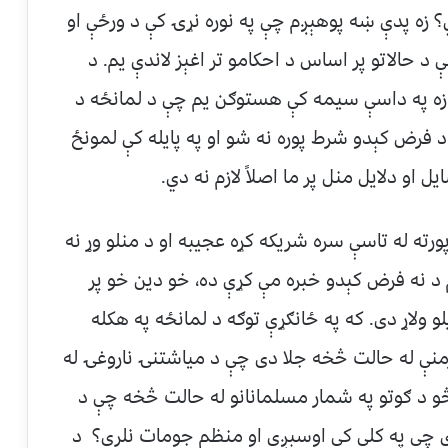
 زه پدې ښه پوهېږم چې په نوره نړۍ کې د ورځې او
 حالاتو پر اساس د احکامو تر اغېز لاندې یم. د
که زه په داسې سیمه کې هستوګن یم چې د لمانځه د
 فرض کېدو شرط پوره نه شو او په پایله کې لمونځ
 او دلایل منل پر ما اصلاً لازم نه دي.
ورته له تاسې سره شریکه کړه عجیبه او د منلو وړ نه
د نه فرض کېدو خبره مې کړې ده، خو دین خو پر
یلو ولاړ دی. که په ځانګړې توګه د لمانځه په هکله
رمنې له حالت څخه جلا دی چې د میاشتنۍ ناروغۍ له
و د ګوتو په شمار مسلمانانو له حالت څخه چې د
چې په کلي کې اوسېږي او منظم جومات نلري؟ د