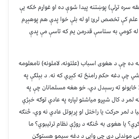
فقه سره تړلې) پوښتنه پیدا شوې ده او غواړم ځکه یې
 علم کې تخصص لرئ او له بلې خوا پدې هم پوهېږم
ه له کومي به ستاسې قدرمن یم که تاسې مې پدې
له ده چې د هغوی اسباب (علتونه، لاملونه) نامعلومه
 وشي چې دغه حکم رامنځ ته کېږي که نه. د بېلګې په
لا ځایونو ته رسېدل دي، خو هغه مسلمانان چې په
مر د کال شپږو میاشتو لپاره په عادي توګه خېژي
ا د لمر حرکت یا راختل او پرېوتل عادي نه وي، څنګه
ي؟ یا هغوی به څنګه د روژې نظام ترتیبوي؟ ما
مې موندلي دي چې وایي د دغه سیمو هستوګن