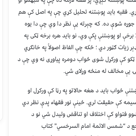
له پوښتنه کېږي، پر هغه لازمه ده چې په مبهمو او
ي. فقیه باید پوښتنه تحلیل کړي چې په اصل کې هم
 جوړه شوې ده. که چېرته یې نظر دا وي چې دا یوه
برخې او پوښتنې پکې وي، نو باید هره برخه ټکی په
ر زیات ګټور دي ؛ ځکه چې الفاظ اصولاً په خانګړي
 ټکو کې ورکړل شوی ځواب دومره پیاوړی نه وي چې د
ۍ یې مخالف له منځه وړلای شي.
نې ځواب باید د هغه حالاتو په رڼا کې ورکړل او
یمه کې حقیقت لري. ځینې نور فقهاء پدې نظر دي
وو فتواو کې اختلاف او تناقض ولیدل شي نو د
مرجع د “شمس الائمة امام السرخسي” کتاب