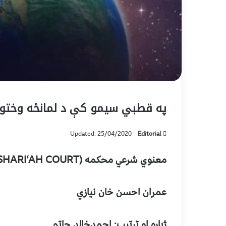
په قطبي سیمو کې د لمانځه وختون
Updated: 25/04/2020
Editorial
معنو
ي شرعي محکم
ه
(
SHARI‘AH COURT
عمران احسن خان نیازي
ژباړه او ترتیب: احمدخالد حاتم