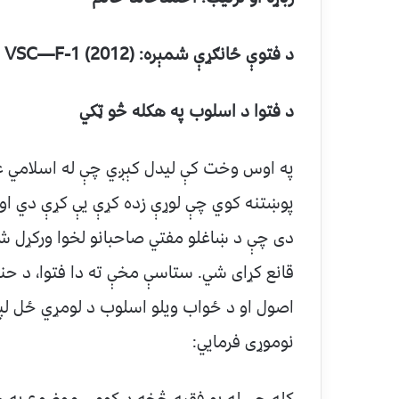
د فتوې ځانګړې شمېره:
VSC—F-1 (2012)
د فتوا د اسلوب په هکله څو ټکي
په اوس وخت کې لیدل کېږي چې له اسلامي ع
پوښتنه کوي چې لوړې زده کړې یې کړې دي او
دی چې د ښاغلو مفتي صاحبانو لخوا ورکړل ش
قانع کړای شي. ستاسې مخې ته دا فتوا، د حنف
اصول او د ځواب ویلو اسلوب د لومړي ځل لپار
نوموړی فرمايي: