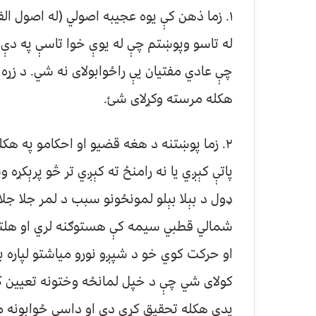
۱. زما ذهن کې یوه عجیبه اصولي (له اصول ال
له تاسو وپوښتم چې له یوې خوا تاسې په دې
چې عادي مفتيان یې راځوابولای نه شي. د زړ
هکله مرسته وکړلای شئ.
۲. زما پوښتنه د هغه قضیو او احکامو په هک
پاتې کېږي یا نه رامنځ ته کېږي تر څو پرېکړه
ډول د بېلا بېلو لمونځونو سبب د لمر جلا ج
شمالي قطبي سیمه کې هستوګنه لري او هلته ل
او حرکت کوي خو د شپږو نورو میاشتو لپاره بی
کولای شي چې د خپل لمانځه وختونه تعیین کړ
پدې هکله تحقیق کړی دی او داسې ځوابونه 