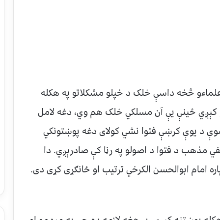
لماءو څخه داسې خلک د خپلو مشکلاتو په هکله
 کېږي ځينې يې آن مسلکي خلک هم وي، دغه لامل
وې د یوې کرښې فتوا نشي کولای دغه پوښتونکي
ي مذهب د فتوا د اصولو په رڼا کې صادرېږي. دا
ه امام ابوالحسن الکرخي ترتیب او ځانګړی کړی دی.