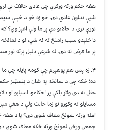
هغه حکم ورته ورکړي چې عادي حالات یې لري؟
شپې بدلون عادي دی، خو زه خو د خپلې سیمې د
نورې نړۍ د حالاتو دې پر ما ولې اغېز وي؟ 
داخلېدو سبب رامنځ ته نه شي، نو د لمانځه د
پر ما فرض نه دی. له شرعي دلیل پرته نور مسایل
۴. زه پدې هم پوهېږم چې کومه پایله چې ما پ
ده؛ ځکه چې د لمانځه په شان د بنسټیز حکم 
عقل نه دی ولاړ بلکې پر احکامو، اسبابو او دلا
مسایلو ته وګورو نو زما حالت ولې د هغې مې
امله ورته لمونځ معاف شوی دی؟ یا د هغه څ
جمعې ورځې لمونځ ورته ځکه معاف شوی دی 