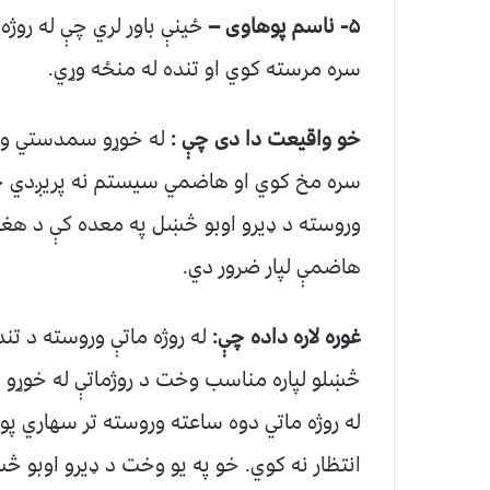
۵- ناسم پوهاوی –
ځینې باور لري چې له روژ
سره مرسته کوي او تنده له منځه وړي.
خو واقیعت دا دی چې :
له خوړو سمدستي ور
سره مخ کوي او هاضمي سیستم نه پریږدي چې
وروسته د ډیرو اوبو څښل په معده کې د هغ
هاضمې لپار ضرور دي.
غوره لاره داده چې:
له روژه ماتې وروسته د تند
څښلو لپاره مناسب وخت د روژماتې له خوړو 
له روژه ماتي دوه ساعته وروسته تر سهاري پو
انتظار نه کوي. خو په یو وخت د ډیرو اوبو څښ