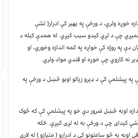
زه خوږه ولري، د ورځې په بهیر کې ادرار( تشې
ه کمیږي چې د تږي کیدو سبب کیږي. له همدې کبله د
دې په روژه کې خواږه په کمه اندازه وخوري، او
 نه کاروي چې خوږه او قندي مواد ولري.
په پیشلمي کې د ډیرو زیاتو اوبو څښل د ورځې په
دازه اوبه څښل ضرور دي خو په پیشلمي کې که څوک
شي کیدای چې د ورځې به نه تږی کیږي. ځکه
وبه په څو ساعتونو کې د ادرارو ( متیازو ) له لارې