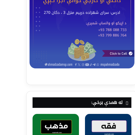
له همدې برخې: