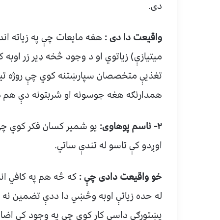
دی.
واقیعت دا دی :
هغه مایعات چې په زیاته اندا
میتیازې) زیاتوي او د وجود څخه ډیر زر اوب
تغذیې متخصصان سپارښتنه کوي چې روژه تیان 
همدارنګه هغه جوسونه او شربتونه دې هم ډیر
۲- ناسم پوهاوی:
یو شمیر کسان فکر کوي چې 
اوږدو کې تاسو له تندې ساتي.
خو واقیعت دادی چې :
که څه هم په کافي ان
له حده زیاتې اوبه وڅښي دا ددې تضمین نه 
پښتورګي داسې کار کوي چې په وجود کې اضافي ا