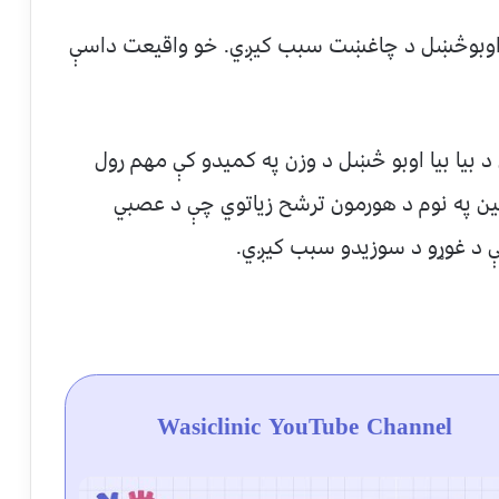
ا د اوبوڅښل د چاغښت سبب کیږي. خو واقیعت داسې
د بیا بیا اوبو څښل د وزن په کمیدو کې مهم رول
لین په نوم د هورمون ترشح زیاتوي چې د عصبي
ې د غوړو د سوزیدو سبب کیږي.
Wasiclinic YouTube Channel