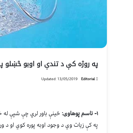
په روژه کې د تندې او اوبو څښلو پ
Updated: 13/05/2019
Editorial
۱- ناسم پوهاوی:
ځینې باور لري چې شپې له خ
په کې زیات وي د وجود اوبه پوره کوي او د و