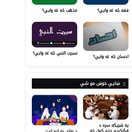
فقه څه ته وايي؟
مذهب څه ته وايي؟
سیرت النبي څه ته وايي؟
احسان څه ته وايي؟
ښايي خوښ مو شي
په شريکه سره د
قرآنکريم ختم کول څه
د روژې په اړه اړین