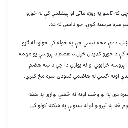
 که تاسو په روژه ماتي او پیشلمي کې له خوړو
م سره مرسته کوي. خو داسې نه ده.
ل، ددې مخه نیسي چې په خوله کې خواړه له لاړو
ه کې د خوړو ګډیدل خپل د هضم د پروسې یو مهمه
ا پروسه خرابوي او نه یوازې دا چې د ښه هضم
ډې اوبه څښي له هاضمي ګډوډۍ سره مخ کیږي.
سره دې په یو وخت اوبه نه څښي یوازې په هغه
څه په تیرولو او له ستونې په ښکته کولو کې