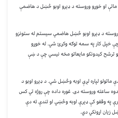
ه ماتې او خوړو وروسته د ډیرو اوبو څښل د هاضمې
وسته د ډیرو اوبو څښل هاضمي سیستم له ستونزو
 خپل کار په سمه توګه وکړئ شي. له خوړو
و ترشح کیدونکو مایعاتو مخه نیسي چې د ښې
ې ماتولو لپاره لږې اوبه وڅښل شي. د ډیرو اوبو د
دوه ساعته وروسته دی. غوره داده چې روژه تي کس
رې په وقفو کې ډیرې اوبه وڅښي او تندې ته دې
ل زیان اړونکي دي.