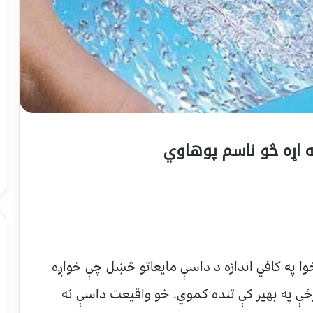
ه اړه څو ناسم پوهاوي
وا په کافي اندازه د داسې مایعاتو څښل چې خواږه
رځې په بهیر کې تنده کموي. خو واقیعت داسې نه