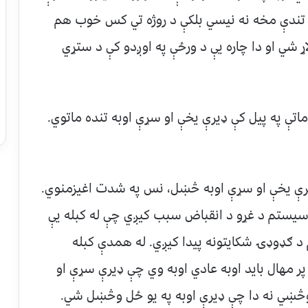
د تندې مخه نه نیسي بلکې د روژه تي کس خوب هم
اړ شي او دا چاره یې د ورځې په اوږدو کې د ستړي
اتې په پیل کې ډیرې یخې او سړې اوبه تنده ماتوي.
ډیرې یخې او سړې اوبه څښل، نس په شدت اغیزمنوي.
یستم د غړو د انقباض سبب کیږي چې له کبله یې
د ګډوډۍ شکایتونه پیدا کیږي. له همدې کبله
پر مهال باید اوبه عادي اوبه وي چې ډیرې سړې او
و وڅښي نه دا چې ډیرې اوبه په یو ځل وڅښل شي.