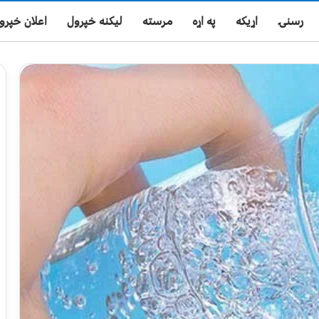
رسنۍ
اړیکه
په اړه
مرسته
لیکنه خپرول
اعلان خپرو