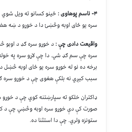
۴- ناسم پوهاوی :
ځینو کسانو ته ویل شوي چې
سره یو ځای اوبه وڅښئ دا د خوړو د ښه هض
واقیعت دادی چې :
د خوړو سره ګډ د اوبو څښ
سره چې سم ګډ شي. دا چې لاړو سره په خول
برخه ده نو له خوړو سره یو ځای اوبه څښل د
سبب کیږي نه بلکې هغوی چې د خوړو سره ګ
ډاکتران خلکو ته سپارښتنه کوي چې د خوړو 
صورت کې دې خوړو سره اوبه وڅښي چې د کوم 
ستونزه ولري. چې دا استثنا ده.