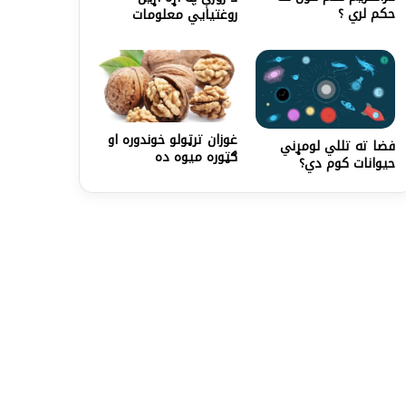
حکم لري ؟
روغتیايي معلومات
غوزان ترټولو خوندوره او
فضا ته تللي لومړني
ګټوره میوه ده
حیوانات کوم دي؟