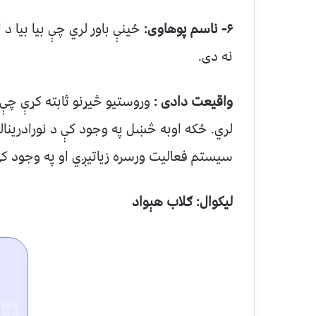
۶- ناسم پوهاوی:
ځینې باور لري چې بیا بی
نه دی.
واقیعت دادی :
وروستیو څیړنو ثابته کړې چې 
لري. ځکه اوبه څښل په وجود کې د نورادرینا
سیستم فعالیت ورسره زیاتیږي او په وجود ک
ليکوال: ګلاب هېواد