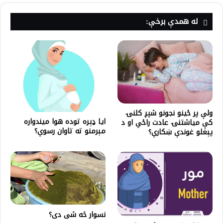
له همدې برخې:
ولې پر ځينو نجونو شپږ کلنۍ
ایا ډېره توده هوا میندواره
کې میاشتنۍ عادت راځي او د
مېرمنو ته تاوان رسوي؟
پېغلو غوندې ښکاري؟
نسوار څه شی دی؟