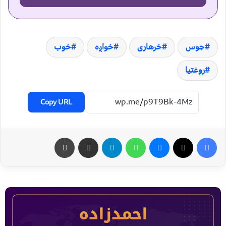
جوس
خرهاری
خواږه
خوب
روغتيا
Copy URL