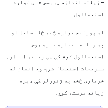
– زیاته اندازه پروسس شوي خواړه
استعمالول
له پورتني خواړه څخه ځان ساتل او
په زیاته اندازه تازه جوس
استعمالول کوم کې چې زیاته اندازه
سبزیجات استعمال شوې وي انسان له
خرهاری څخه په ژغورلو کې ډیره
زیاته مرسته کوي.