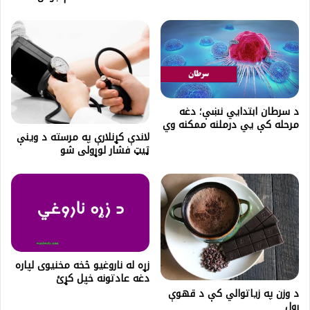
د سرطان ابتدايي نښې؛ دغه
مرحله کې يي درملنه ممکنه وي
لاندې کړنلارې په مرسته د وینې
ټیټ فشار لوړولی شو
زړه له ناروغیو څخه مخنیوی لپاره
دغه عادتونه خپل کړئ
د وزن په زیاتوالي کې د قهوې
رول