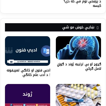
د پرښتې نوم مې څه دی؟
کیسه
ښايي خوښ مو شي
ګډوډ او بې ترتيبه ژوند د ګوزڼ
لامل ګرځي
ادبي فنون او څانګې تعریفونه
؛ د ادب علم څانګې