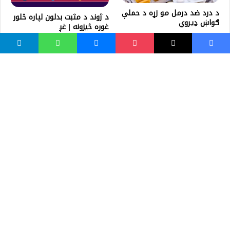
د درد ضد درمل مو زړه د حملې
د ژوند د مثبت بدلون لپاره څلور
ګواښ ډیروي
غوره څيزونه | غږ
واسع ویب
کور پاڼه
زموږ په اړه
موږ سره اړیکه
مرسته کول
یوتیوب چینلونه
ټولنیزو رسنیو کې