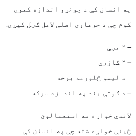
په انسان کې د چوخړو اندازه کموي
کوم چې د خرهاری اصلی لامل ګڼل کیږي.
– ۲ مڼې
– ۲ ګازرې
– د لیمو څلورمه برخه
– د ګوتې بند په اندازه سرکه
لاندې خواړه مه استعمالوئ
ځینې خواړه شته چې په انسان کې