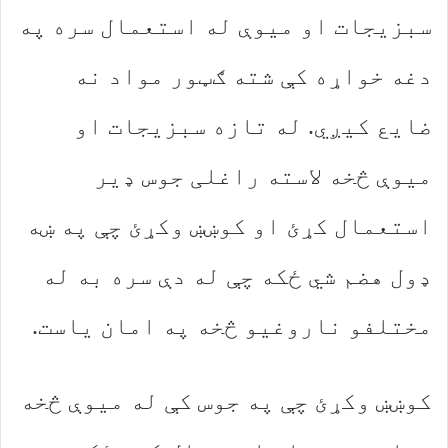
سبزیجات او میوې له استعمال سره په
دغه خواړه کې شته ګټور مواد نه
ضایع کیږي. له تازه سبزیجات او
میوې څخه لاسته راغلی جوس ډیر
استعمال کړئ او کوښښ وکړئ چې په ښه
ډول هضم شي ځکه چې له دې سره به له
مختلفو ناروغیو څخه په امان یاست.
کوښښ وکړئ چې په جوس کې له میوې څخه