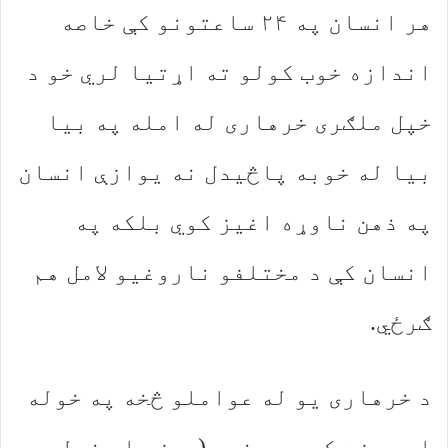
هر انسان په ۲۴ ساعتونو کې خاصه
اندازه خوب کولو ته اړتیا لري خو د
خپل ملګری خرهاری له امله په بیا
بیا له خوبه پاڅیدل نه یوازې انسان
په ذهن ناوړه اغیز کوي بلکه په
انسان کې د مختلفو ناروغیو لامل هم
ګرځي.
د خرهاری یو له عواملو څخه په خوله
او پوزه کې د چوخړو (پوزې او خوله