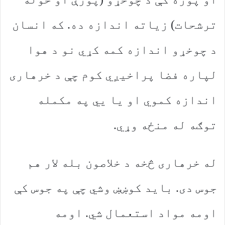
ترشحات) زیاته اندازه ده. که انسان
د چوخړو اندازه کمه کړي نو د هوا
لپاره فضا پراخیږي کوم چې د خرهاری
اندازه کموي او یا يي په مکمله
توګه له منځه وړي.
له خرهاری څخه د خلاصون بله لار هم
جوس دی. باید کوښښ وشي چې په جوس کې
اومه مواد استعمال شي. اومه