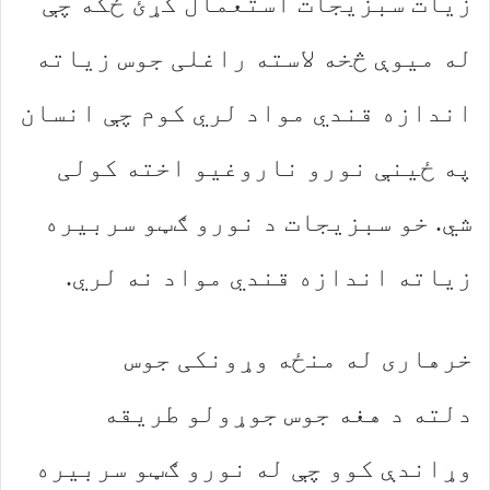
زیات سبزیجات استعمال کړئ ځکه چې
له میوې څخه لاسته راغلی جوس زیاته
اندازه قندي مواد لري کوم چې انسان
په ځینې نورو ناروغیو اخته کولی
شي. خو سبزیجات د نورو ګټو سربیره
زیاته اندازه قندي مواد نه لري.
خرهاری له منځه وړونکی جوس
دلته د هغه جوس جوړولو طریقه
وړاندې کوو چې له نورو ګټو سربیره