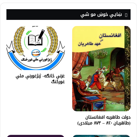
ښايي خوښ مو شي
غزني څانګه- ژبژغورنې ملي
غورځنګ
دولت طاهریه افغانستان
(طاهریان ۸۲۰ – ۸۷۳ میلادی)