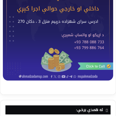
له همدې برخې: