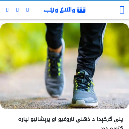
پلې ګرځېدا د ذهني ناروغيو او پرېشانيو لپاره
ګټوره ده!