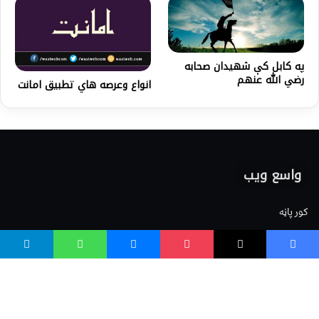
په کابل کې شهيدان صحابه
رضي الله عنهم
انواع وعرصه هاي تطبیق امانت
واسع ویب
کور پاڼه
زموږ په اړه
موږ سره اړیکه
مرسته کول
یوتیوب چینلونه