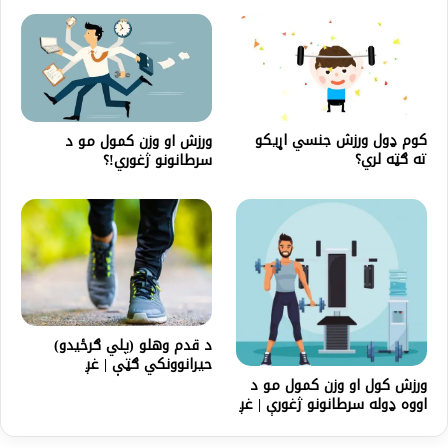
کوم ډول ورزش جنسي اړیکو
ورزش او وزن کمول مو د
ته ګټه لري؟
سرطانونو ژغوري!؟
د قدم وهلو (پلي ګرځیدو)
حیرانوونکي ګټې | غږ
ورزش کول او وزن کمول مو د
اووه ډوله سرطانونو ژغورې | غږ