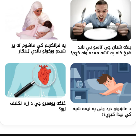
په قرآنکریم کې ماشوم ته پر
پنځه شیان چې تاسو یې باید
شیدو ورکولو باندې ټینګار
هیڅ کله په تشه معده ونه کړئ!
څنګه پوهیږو چي د زړه تکلیف
د غاښونو درد ولې په نیمه شپه
لرو؟
کې پیدا کیږي؟!