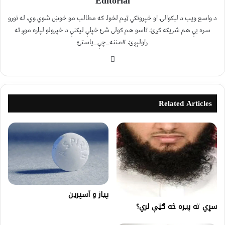
Editorial
د واسع ویب د لیکوالۍ او خپرونکي ټیم لخوا. که مطالب مو خوښ شوي وي، له نورو
سره یې هم شریکه کړئ. تاسو هم کولی شئ خپلې لیکنې د خپرولو لپاره موږ ته
راولېږئ. #مننه_چې_یاستئ
Related Articles
پیاز و آسپرین
سړي ته ږيره څه ګټې لري؟