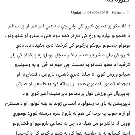
Updated: 03/06/2019
Editorial
د ګلاسکو پوهنتون څېړونکي وايي چې د ذهني ناروغيو او پرېشانيو
د ختمولو لپاره په ورځ کې کم تر کمه دوه ځلې د سترو او شنو ونو ،
بوټواو چمنونو لرونکو پارکونو کې ګرځېدا ډېره مفيده ده. ددې
څېړونکې ډلې مشر پروفيسر ډاکټر ميچل وويل: په پارکونو کې پلې
ګرځېدا د هغو کسانو په نسبت چې جيم ته ځي او په وسپنيزو
شيانو ورزش کوي ۵۰ سلنه ډېرې ذهني ، ناروغۍ ، فشارونه او
بوجونه کموي. نوموړي همدا راز زياته کړه په طبيعي او قدرتي
چاپېريال کې ورزش کول
پر دماغو ډېر مثبت اغېز کوي او د
ډېپرېشن په پای ته رسولو، د انساني ژوند په ښه کولو ، او د مسترح
او ارام خوب په برخه کې هم له ناروغ سره مرسته کوي؛ نوموړي
وويل له ډاکټرانو مې هيله ده چې په دماغي ناروغيو او فشارونو
اخته کسانو ته په خلاصه هوا کې په شنو پارکونو کې د ګرځېدا