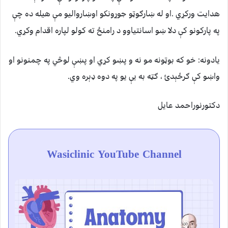
هدايت ورکړي .او له ښارګوټو جوړونکو اوښارواليو مې هيله ده چې
په پارکونو کې دلا ښو اسانتياوو د رامنځ ته کولو لپاره اقدام وکړي.
يادونه: خو که بوټونه مو نه و پښو کړي او پښې لوڅي په چمنونو او
واښو کې ګرځېدئ ، ګټه به یې يو په دوه ډېره وي.
دکتورنوراحمد عایل
Wasiclinic YouTube Channel