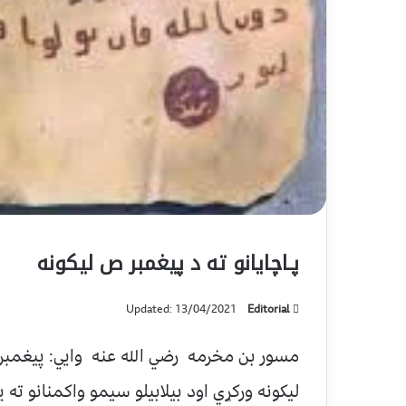
پـاچايانو ته د پيغمبر ص ليکونه
Updated: 13/04/2021
Editorial
مسور بن مخرمه رضي الله عنه وايي: پيغمبر
ليکونه ورکړي اود بيلابيلو سيمو واکمنانو ته 