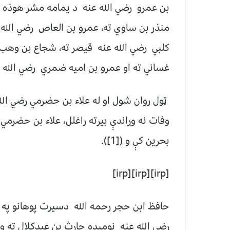
بن عمرو رضي الله عنه د يمامه مشر هوذه ب
منذر بن ساوي ته، عمرو بن العاص رضي الله عن
کلبي رضي الله عنه قيصر ته، شجاع بن وهب
غساني ته او عمرو بن اميه ضمري رضي الله 
ټول روان شول او له علاء بن حضرمي رضي الله
وفات نه وړاندې بيرته راغلل، علاء بن حضرم
بحرين کې و ([1]).
[irp][irp][irp]
حافظ ابن حجر رحمه الله دسيرت پوهانو په حو
رضي الله عنه نوميده حارث بن عبدکلال ته ور 