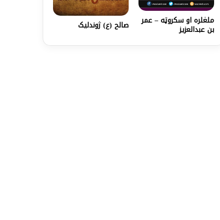
ملغلره او سکروټه – عمر
صالح (ع) ژوندلیک
بن عبدالعزیز