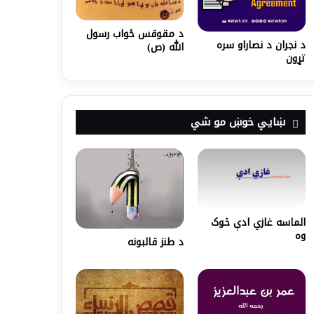
د مقوقس ځواب رسول
د نجران د نصاراو سره
الله (ص)
تړون
ښايي خوښ مو شي
الماسه غازي ادې څوک
وه
د طنز قالبونه