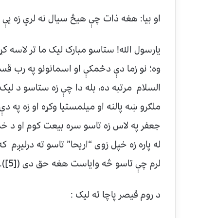
او بيا: هغه ذات چې هيڅ سيال نه لري زه يې د
يارسول الله! ستاسو مبارک ليک ما تر لاسه ک
وه؛ نو زما دې دځمکې او اسمانونو په رب ق
السلام مرتبه ده، بله دا چې زه ستاسو د ليک
ملګرو ښه پالنه او ميلمستيا وکړه او زه په دې
جعفر په لاس زه تاسو سره بيعت کوم او د خد
له پاره زه خپل زوى “اريحا” تاسو ته درليږم که
لرم چې تاسو څه واياست هغه حق دى ([5]).
د روم قيصر پاچا ته ليک :