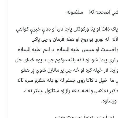
اشي اصحمه ته! سلامونه
اک ذات او پنا ورکونکى پاچا دى او ددې خبرې ګواهي
 له لورې يو روح او هغه فرمان و چې پاکې
اخيست او عيسى عليه السلام د ادم عليه السلام
رې پيدا شو، زه تاته بلنه درکوم چې د يوه خداى جل
زما لار خپله کړه او څه چې پر مانازل شوي پر هغو
ې ما خپل د کاکا زوى جعفر له يو ډله ملګرو سره تاته
 کبر نه لاس واخله، دغه راز زه ستاټول لښکر ته د
 ورساوه.
 له پاره دي نوزما نصيحت ومنئ