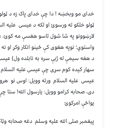
خداى مو وبخښه ! دا چې خداى پاک زه د ټولو ان
ټولو خلکو ته ورسوئ او لکه د عيسى عليه ال
لارښوونو په شا شول تاسو هغسې مه کوئ، 
واستوي؛ نوپه هغوى کې ځينو انکار وکړ او ن
د هغه سيمې له ژبې سره به نابلده ول) عيسى
سهار کيده کوم سړى چې عيسى عليه السلام ه
عيسى عليه السلام ورته وويل: اوس نو هرو م
دى، صحابه کرامو وويل: يارسول الله! ستا چ
يواځې امرکوئ
پيغمبر صلی الله عليه وسلم دغه صحابه وټاک