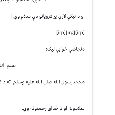
او د نيکې لارې پر لارويانو دې سلام وي.!
[irp][irp][irp]
دنجاشي ځوابي ليک:
بسم الله
محمدرسول الله صلی الله عليه وسلم ته د ن
په ت
سلامونه او د خداى رحمتونه وي.