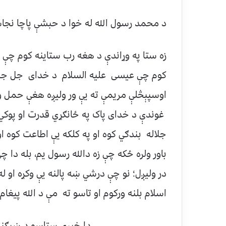
د محمد رسول الله له خوا د حبشې پاچا نج
زه ستا په وړاندې د هغه رب ستاينه کوم چې پ
کوم چې عيسى عليه السلام د خداى جل جلاله
اوسپېڅلې مريمې ته يې ور وليږه هغې حمل و
غوندې د خداى پاک په ځانګړي قدرت او پوکي ت
جلاله بندګي کوه او په کلکه يې اطاعت کوه او 
باور ولره ځکه چې زه دالله رسول يم، بله دا چ
در وليږل؛ نو چې درشي ښه پالنه يې وکړه او له
اسلام بلنه ورکوم او تاسو ته مې د الله پيغام
دا خبرې ستاسو د ښېګڼې