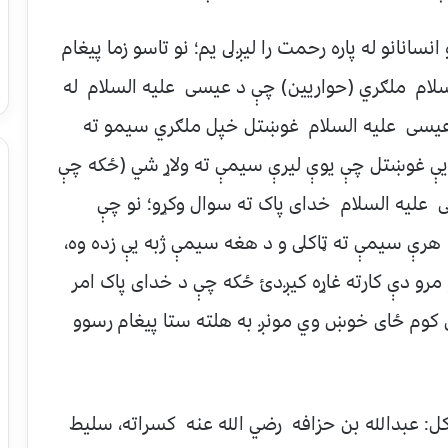
سانانو له پاره رحمت را ليږلى يم؛ نو تاسو زما پيغام
سلام ملګري (حواريين) چې د عيسى عليه السلام له
عيسى عليه السلام غوښتل خپل ملګري سيمو ته
ه يې غوښتل چې يوې ليرې سيمې ته ولاړ شي (ځکه چې
 عليه السلام خداى پاک ته سوال وکړو؛ نو چې
رې سيمې ته ټاکلى و د هغه سيمې ژبه يې زده وه،
رو دې کارته غاړه کيږدئ ځکه چې د خداى پاک امر
ې کوم ځاى خوښ وي مونږ به هلته ستا پيغام رسوو
ل: عبدالله بن حزافه رضي الله عنه کسراته، سليط