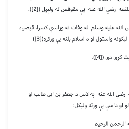
ه رضي الله عنه يې مقوقس ته ولېږل ([2]).
 الله عليه وسلم له وفات نه وړاندې کسرا، قيصر،د
کونه واستول او د اسلام بلنه يې ورکړه([3])
ړى دى ([4]).
 رضي الله عنه په لاس د جعفر بن ابى طالب او
و او داسې يې ورته وليکل:
 الرحمن الرحيم