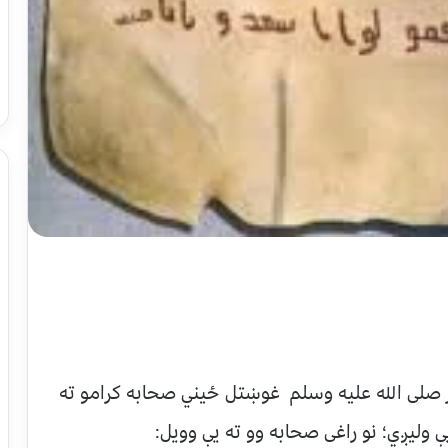
 صلی الله عليه وسلم غوښتل ځيني صحابه کرامو ته
يې وليږي؛ نو راغى صحابه وو ته يې وويل: