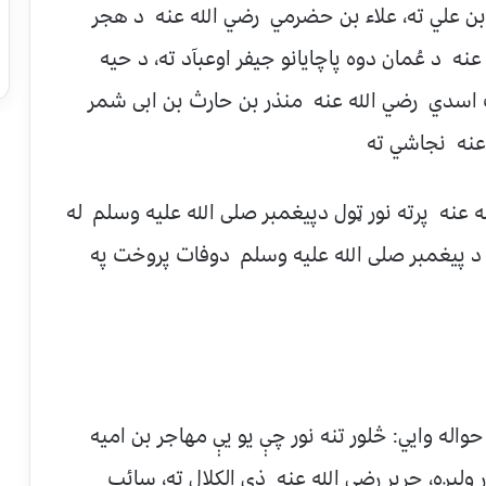
ن علي ته، علاء بن حضرمي رضي الله عنه د هجر
ه د عُمان دوه پاچايانو جيفر اوعبآد ته، د حيه
 اسدي رضي الله عنه منذر بن حارث بن ابى شمر
عنه نجاشي ته
 عنه پرته نور ټول دپيغمبر صلی الله عليه وسلم له
ي د پيغمبر صلی الله عليه وسلم دوفات پروخت په
اله وايي: څلور تنه نور چې يو يې مهاجر بن اميه
وليږه، جرير رضي الله عنه ذى الکلال ته، سائب