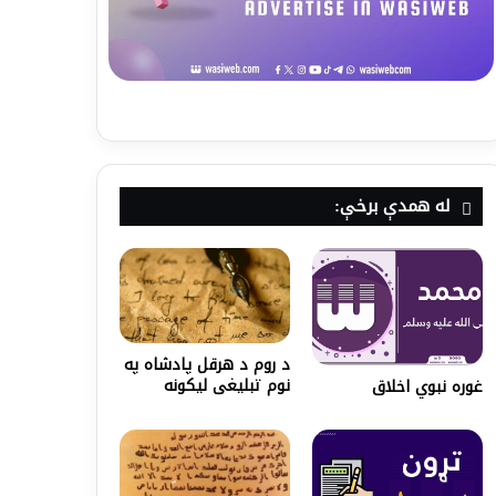
له همدې برخې:
د روم د هرقل پادشاه په
نوم تبلیغی لیکونه
غوره نبوي اخلاق