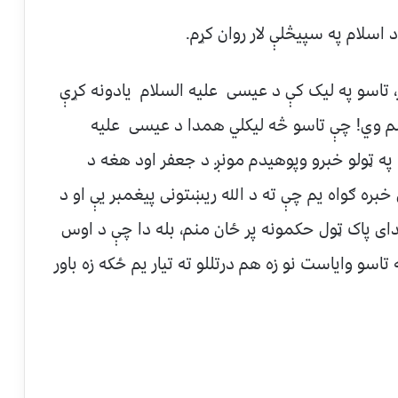
 اسلام په سپيڅلې لار روان کړم.
ړ، تاسو په ليک کې د عيسى عليه السلام يادونه کړې
سم وي! چې تاسو څه ليکلي همدا د عيسى عليه
 په ټولو خبرو وپوهيدم مونږ د جعفر اود هغه د
 خبره ګواه يم چې ته د الله ريښتونى پيغمبر يې او د
اى پاک ټول حکمونه پر ځان منم، بله دا چې د اوس
 تاسو واياست نو زه هم درتللو ته تيار يم ځکه زه باور