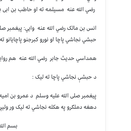
رضي الله عنه مسيلمه ته او حاطب بن ابى بلتع
انس بن مالک رضي الله عنه وايي: پيغمبر صلی
حبشي نجاشي پاچا او نورو کبرجنو پاچايانو ته لي
همداسي حديث جابر رضي الله عنه هم روايت ک
د حبشې نجاشي پاچا ته ليک :
پيغمبر صلی الله عليه وسلم د عمرو بن اميه
دهغه دملګرو په هکله نجاشي ته ليک ور وليږل
بسم الله