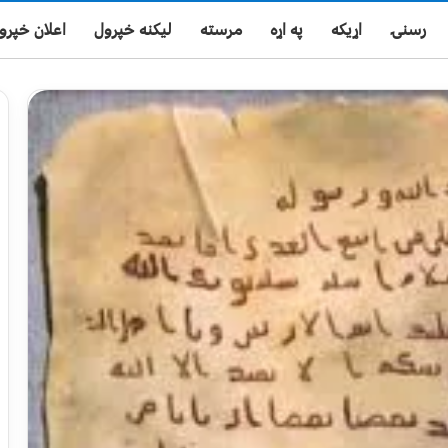
رسنۍ
اړیکه
په اړه
مرسته
لیکنه خپرول
اعلان خپرو