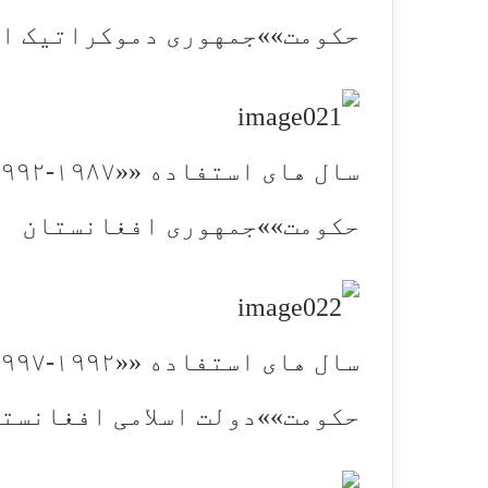
حکومت»»جمهوری دموکراتیک ا
سال های استفاده ««۱۹۸۷-۱۹۹۲
حکومت»»جمهوری افغانستان
سال های استفاده ««۱۹۹۲-۱۹۹۷
حکومت»»دولت اسلامی افغانست