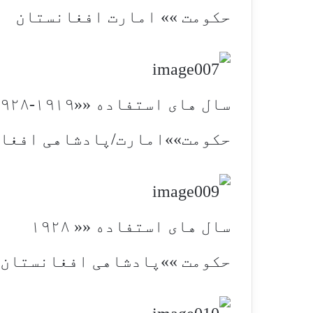
حکومت »» امارت افغانستان
سال های استفاده ««۱۹۱۹-۱۹۲۸
حکومت»»امارت/پادشاهی افغا
سال های استفاده «« ۱۹۲۸
حکومت »»پادشاهی افغانستان