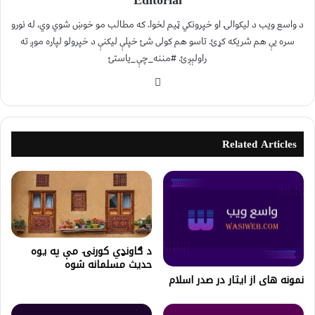
Editorial
د واسع ویب د لیکوالۍ او خپرونکي ټیم لخوا. که مطالب مو خوښ شوي وي، له نورو
سره یې هم شریکه کړئ. تاسو هم کولی شئ خپلې لیکنې د خپرولو لپاره موږ ته
راولېږئ. #مننه_چې_یاستئ
Related Articles
د ګاونډي کورنۍ مې په يوه
حديث مسلمانه شوه
نمونه های از ایثار در صدر اسلام