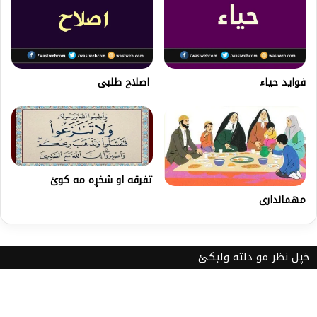
فوايد حياء
اصلاح طلبی
تفرقه او شخړه مه کوئ
مهمانداری
خپل نظر مو دلته ولیکئ