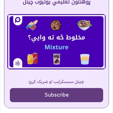
پوهنتون تعلیمي یوتیوب چینل
چینل سبسکرایب او شریک کړئ
Subscribe