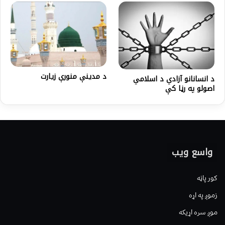
د مدينې منورې زيارت
د انسانانو آزادي د اسلامي
اصولو په رڼا کې
واسع ویب
کور پاڼه
زموږ په اړه
موږ سره اړیکه