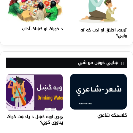
د خوراک او څښاک آداب
تربیه، اخلاق او ادب څه ته
وایي؟
ښايي خوښ مو شي
کلاسيکه شاعري
ډېرې اوبه څښل د يادښت ځواک
پياوړی کوي؟