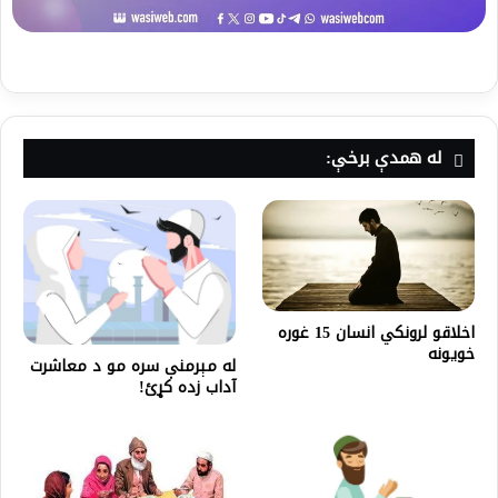
له همدې برخې:
اخلاقو لرونکي انسان 15 غوره
خویونه
له مېرمنې سره مو د معاشرت
آداب زده کړئ!