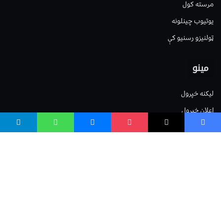
مرسته کول
یوتیوب چینلونه
ټولنیزو رسنیو کې
مینو
لیکنه خپرول
اعلان خپرول
لیکنې رپوټ
ستاسو نظر
Terms of Service
Privacy Policy
Cookies Policy