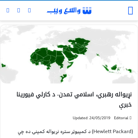
نړيواله رهبري، اسلامي تمدن- د کارلي فیورینا
خبرې
Updated: 24/05/2019
Editorial
(Hewlett Packard) د کمپیوټر ستره نړيواله کمپنۍ ده چي