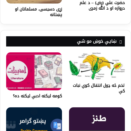
حضرت علي (رض) – د علم
دروازه او د الله زمری
زړی دسیسی، مسلمانان او
پښتانه
ښايي خوښ مو شي
تخم څه ډول انتقال کوي نبات
کې
کومه لیکنه ادبي لیکنه ده؟