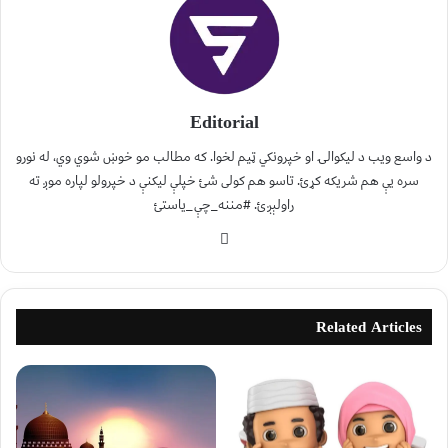
Editorial
د واسع ویب د لیکوالۍ او خپرونکي ټیم لخوا. که مطالب مو خوښ شوي وي، له نورو
سره یې هم شریکه کړئ. تاسو هم کولی شئ خپلې لیکنې د خپرولو لپاره موږ ته
راولېږئ. #مننه_چې_یاستئ
Related Articles