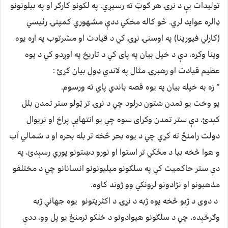
تولیدات يې د نړۍ هر ګوټ ته رسیږي. په لکونو کارګر او په بیلونونو
ډالره عواید لري. څو کاله مخکي ددې مشهوري کمپنۍ رئیسي
(کارلي فیورینا) په اوسنۍ نړۍ کي د قیادت او مشرتوب په اړه یوه
وینا وکړه، دې د خپل بیان په پای کي د تاریخ په اوږدو کي د یوه
عظیم قیادت او رهبرۍ مثال په لاندي ډول بیان کړئ :
” زه به خپله بیان په یوه قصه باندي پاي ته ورسوم.
یو وخت یو تمدن شتون درلود چي د نړۍ تر ټولو ستر تمدن بلل
کېدئ. دې ستر تمدن وکړای سوه چي یو انتهايې پراخ او نړيوال
دولت رامنځ ته کړي چي د یوه بحر څخه تر بله بحره او د شمالي آب
و هوا څخه بیا د مځکي تر استوا او نورو دښتونو پوري رسېدئ، په
دې ستر حاکمیت کي په سلګونو میليونونو انسانانو چي د مختلفو
مذهبونو او نژادونو لرونکي وو ژوند کاوه.
د دوی د ژبو څخه یوه ژبه د نړۍ د اکثریتونو یوه جهاني ژبه
وګرځېده، چي د سلګونو هیوادونو د خلکو ترمنځ یو پل وو، ددې