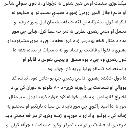
ټیکنالوژۍ صنعت اوس هیڅ شتون نه درلودای. د دوی صوفي شاعر
او عالم (جلال الدین رومي) زموږ د عقیدې نفسیاتو او حقایقو ته
ننګونه کول، مشرتابه يې لکه خلیفه سلیمان اول زموږ د زغم او
تحمل او مدني رهبرۍ نظريې ته ډېر څه عطا کړل، ښايې چي موږ
دده د مثال څخه یو درس زده کړو، هغه دا چي د دوی مشرتوب او
رهبري د تقوا او قابلیت پر بنیاد وو نه د میراث پر بنیاد، هغه دا
ډول رهبري وه چي د یوه مغلق او پیچلي نفوس د قابلو او
بااستعداده کسانو وړتیا يې په کار اچولي وه…
دا ډول ځلانده رهبري- داسي رهبري چي یو خاص دود، ثبات، ګډ
یووالي او شجاعت يې راپورته کړی- د ۸۰۰ کلونو په دوران کي يې د
اختراع ګانو، امن او سکون خوا ته لاره هواره کړه.دا ډول ستر مثال
موږ ته دا امید راکوي چي موږ باید د نن سبا د تاریکیو او سختیو په
زمانه کي د ټولنو او ادارو د جوړېدو ژمنه وکړو، تر هر څه مخکي باید
د رهبرۍ او قیادت پر ارزښت تمرکز وکړو، د قیادت باجرأته کړني او