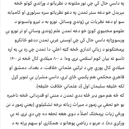
په داسي حال کي چي نور ملتونه د نظریاتو د وړاندي کولو څخه
بېرېدل خو دغه ستر تمدن په دغو نظریاتو سره سرلوړی او کامیابه
سو او دغه نظریات يې ژوندي وساتل. نورو به د تیرو ولسونو د
علومو مخنیوي کوئ خو دغه تمدن علم ژوندی وساتي او تر نورو يې
ورسوئ!په داسي حال کي چي اوسنی غربي تمدن ددغو ځانګړو
پرمختګونو د زیاتي اندازې څخه ګټه اخلي، دا تمدن چي زه يې په اړه
تاسو ته بیان کوم اسلامي نړۍ وه! د ۸۰۰ میلادي کال څخه تر ۱۶۰۰
میلادي کال پوري چي د ترکيې عثماني خلافت، د بغداد، دمشق او
قاهرې محکمې هم پکښي ځای لري، داسي مشران یې تنویر کړل
لکه خلیفه سلیمان اول (د عثماني خلافت خلیفه).
که څه هم موږ ډېر ځله ددې تمدن د منني او قدردانۍ څخه ناخبره
یو خو تحفې یې زموږ د میراث زیاته برخه تشکیلوي (یعني زموږ د نن
ورځي زیات پرمختګ اصلاً د دوی هغه تحفه ده چي دې نړۍ ته يې
ورکړې ده). د عربو د ریاضي پوهانو د همکارۍ او سهم پرته به د