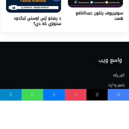
سونډپروف پتلون |عبدالنافع
د پښتو ژبې اوسني لیکدود
همت
ستونزې څه دي؟
واسع ویب
کور پاڼه
زموږ په اړه
موږ سره اړیکه
مرسته کول
یوتیوب چینلونه
ټولنیزو رسنیو کې