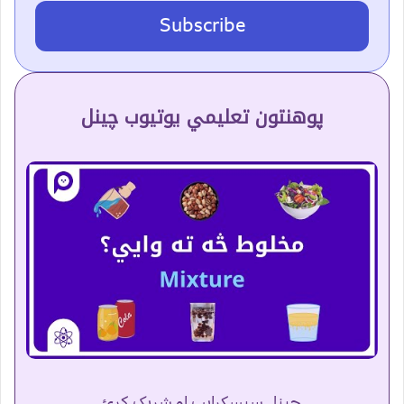
Subscribe
پوهنتون تعلیمي یوتیوب چینل
چینل سبسکرایب او شریک کړئ