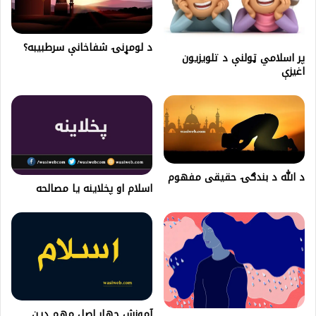
د لومړنۍ شفاخانې سرطبيبه؟
پر اسلامي ټولنې د تلويزيون
اغيزې
د الله د بندګۍ حقیقی مفهوم
اسلام او پخلاینه یا مصالحه
آموزش چهار اصل مهم دین