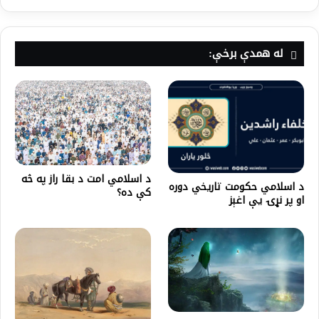
له همدې برخې:
د اسلامي امت د بقا راز په څه
د اسلامي حکومت تاریخي دوره
کې ده؟
او پر نړۍ یې اغېز