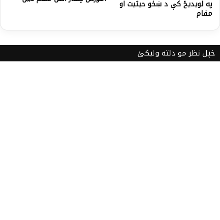
په لويديځ کې د ښځو حيثيت او
مقام
خپل نظر مو دلته ولیکئ