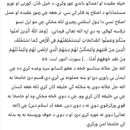
خپله عقیده او اعمالو باندي غور وکړي، د خپل ځان، کورنۍ او نورو
مسلمانانو د اصلاح په فکر کي سي، تر هغه چي زموږ عقیده او عمل
اصلاح نسي دا ډول اسلامي رهبري لکه مخکي چي مو لرل نسو
ترلاسه کولای، په دې اړه الله تعالی فرمایي: [وَعَدَ اللَّهُ الَّذِينَ آمَنُوا
مِنْكُمْ وَعَمِلُوا الصَّالِحَاتِ لَيَسْتَخْلِفَنَّهُمْ فِي الْأَرْضِ كَمَا اسْتَخْلَفَ
الَّذِينَ مِنْ قَبْلِهِمْ وَلَيُمَكِّنَنَّ لَهُمْ دِينَهُمُ الَّذِي ارْتَضَى لَهُمْ وَلَيُبَدِّلَنَّهُمْ
مِنْ بَعْدِ خَوْفِهِمْ أَمْنًا….] سورت النور، ایت: ۵۵
الله جل جلاله ستاسو څخه د هغو کسانو سره وعده کړې ده چي
ایمان يې راوړی دئ او ښه عملونه يې کړي دي،قسم دئ خامخا به
الله جل جلاله دوی په مځکه کي خلیفه ګان کړي لکه هغه کسان
چي یې خلیفه ګان کړي وو، چي د دوی څخه مخکي وه او خامخا به
قوي ورګرځوي دوي ته د دوی دین، هغه (د اسلام دین) چي (الله
تعالی) دوی ته غوره کړی دئ، او د دوی د خوف وروسته به په بدله
کي خامخا امن ورکړي.