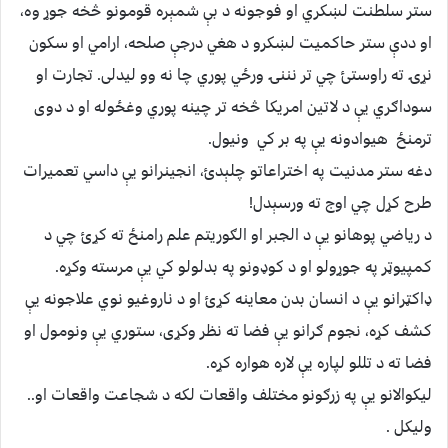
ستر سلطنت لښکري او فوجونه د بې شمېره قومونو څخه جوړ وه،
او ددې ستر حاکمیت لښکرو د هغي درجې صلحه، ارامي او سکون
نړۍ ته راوستئ چي تر نننۍ ورځي پوري چا نه وو لیدلی. تجارت او
سوداګري يې د لاتین امریکا څخه تر چینه پوري وغځوله او د دوی
ترمنځ هیوادونه يې په بر کي ونیول.
دغه ستر مدنیت په اختراعاتو چلېدئ، انجینرانو يې داسي تعمیرات
طرح کړل چي اوج ته ورسېدل!
د ریاضي پوهانو يې د الجبر او الګوریتم علم رامنځ ته کړئ چي د
کمپیوټر په جوړولو او د کوډونو په بدلولو کي يې مرسته وکړه.
ډاکټرانو يې د انسان بدن معاینه کړئ او د ناروغیو نوي علاجونه يې
کشف کړه، نجوم ګرانو يې فضا ته نظر وکړی، ستوري يې ونومول او
فضا ته د تللو لپاره يې لاره هواره کړه.
لیکوالانو يې په زرګونو مختلف واقعات لکه د شجاعت واقعات او..
ولیکل .