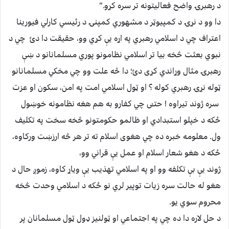
د رهبرۍ واضح فعالیتونه تر سره کړو.”
دا وو د نړۍ د کمپیوټر د مشهوري کمپنۍ د رئیسي کارلي فیورینا
اعتراف چي د اسلامي رهبري په اړه يې کړي وو، حقیقت دا دئ چي د
نبوي بعثت څخه بیا تر اسلامي نظامونو پوري مسلمانانو د ښې
رهبرۍ مثال وړاندي کړی دئ؛ دا څه علت وو چي مخکي مسلمانانو
ټوله نړۍ رهبري کوله ؟ او ټول اسلامي امت په امن، سکون او عزت
سره ژوند تیراوه ! حتــْی چي کفارو به هم هغه نظامونه خوښول
ځکه د خپلو استبدادي او ظالمو حکومتونو څخه سخت په تکلیف
ول. معلومه خبره ده چي هغوی اسلام ته تر هر څه ارزښت ورکاوه،
ځکه د هغو شعار اسلام او عمل يې قراني وو،
ژوند يې بې تکلفه وو او په اسلامي تهذیب يې ویاړ کاوه، زموږ حال د
هغو له حالت سره زیات توپیر لري نو ځکه د اسلامي وحدت څخه
محروم سوي یو.
د حل لاره دا ده چي په اجتماعي او ټولنیز ډول ټول مسلمانان پر