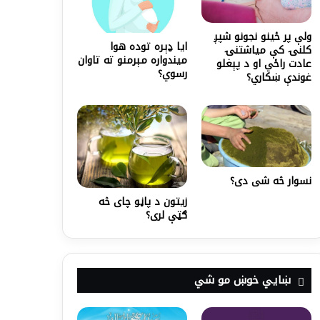
ولې پر ځينو نجونو شپږ
ایا ډېره توده هوا
کلنۍ کې میاشتنۍ
میندواره مېرمنو ته تاوان
عادت راځي او د پېغلو
رسوي؟
غوندې ښکاري؟
نسوار څه شی دی؟
زیتون د پاڼو چای څه
ګټې لری؟
ښايي خوښ مو شي