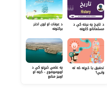
د عرفات او لوی اختر
د تاريخ په برخه کې د
برکتونه
مسلمانانو کارونه
په علمي څیړنو کې د
تحقیق یا څېړنه څه ته
اوبوموضوع – کرنه او
وایي؟
اوبیز منابع