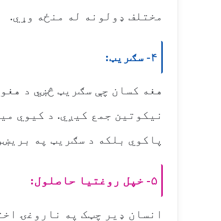
مختلف ډولونه له منځه وړي.
۴- سګریټ:
هغه کسان چې سګریټ څښي د هغو
نیکوتین جمع کیږي. د کیوي می
پاکوي بلکه د سګریټ په بریښو
۵- خپل روغتیا حاصلول:
انسان ډیر چټک په ناروغۍ اخت