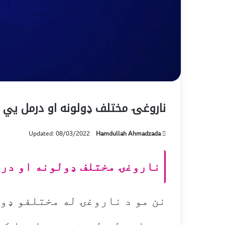
ناروغۍ مختلف ډولونه او درمل يي
Updated: 08/03/2022
Hamdullah Ahmadzada
ناروغۍ مختلف ډولونه او درم
نن مو د ناروغۍ له مختلفو ډو