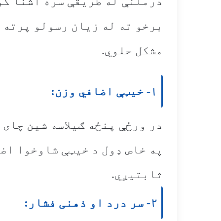
درملنې له طریقې سره اشنا کو
برخو ته له زیان رسولو پرته 
مشکل حلوي.
۱- خیټې اضافي وزن:
در ورځې پنځه ګیلاسه شین چای 
په خاص ډول د خیټې شاوخوا اض
ثابتیږي.
۲- سر درد او ذهنی فشار: