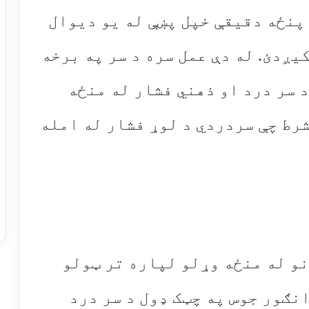
پنځه دقیقې خپل پښې له یو دیوال
یږدئ. له دې عمل سره د سر په برخه
 سر درد او ذهني فشار له منځه
شرط چې سردردي د لوړ فشار له امله
نو له منځه وړلو لپاره تر ټولو
انګور جوس په چټک ډول د سر درد