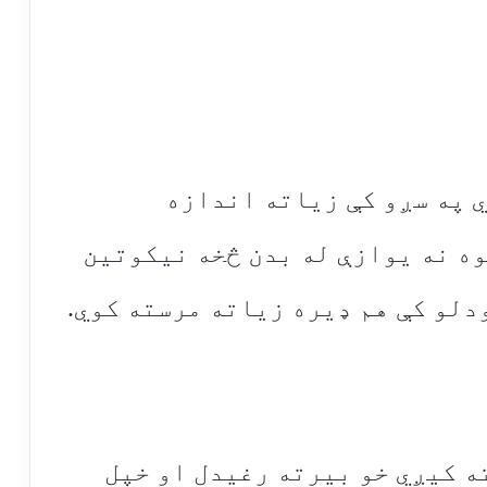
ي په سږو کې زیاته اندازه
وه نه یوازې له بدن څخه نیکوتین
دلو کې هم ډیره زیاته مرسته کوي.
ه کیږي خو بیرته رغیدل او خپل