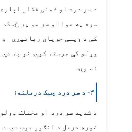
د سر درد او ذهنی فشار لپاره 
سره په هوا او سر مو پر ځمکه ک
کې د وینې جریان زیاتیږي او د
وړلو کې مرسته کوي. خو په دي 
نه وي.
۳- د سر درد چټک درملنه:
د شدید سر درد او مختلف ډولو
غوره درمل د انګور جوس دی. د 