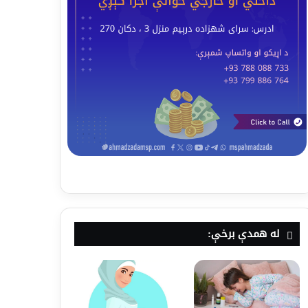
له همدې برخې: