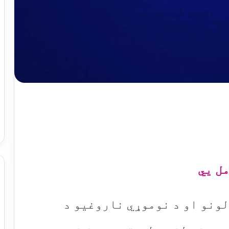
ل يي
لونو او د نوموړي ناروغیو د