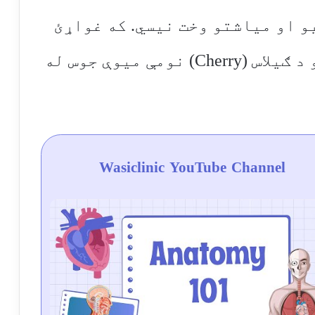
و او میاشتو وخت نیسي. که غواړئ
خپل رغیدو مرحله چټکه کړی نو د ګیلاس (Cherry) نومې میوې جوس له
Wasiclinic YouTube Channel