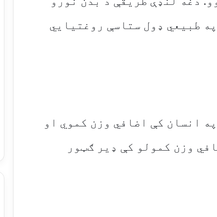
و. دغه لنډې طریقې د بدن نورو
په طبیعي ډول ستاسې روغتیايي
په انسان کې اضافي وزن کموي او
افي وزن کمولو کې ډیر ګټور