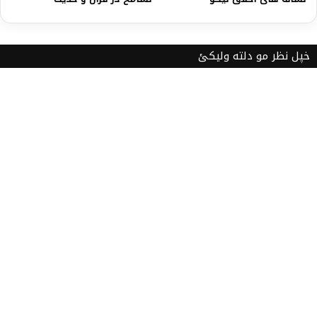
خپل نظر مو دلته ولیکئ