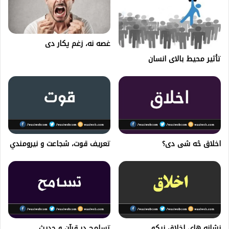
غصه نه، زغم پکار دی
تأثير محيط بالای انسان
اخلاق څه شی دی؟
تعریف قوت، شجاعت و نيرومندي
نشانه های اخلاق نیکو
تسامح در قرآن و حدیث