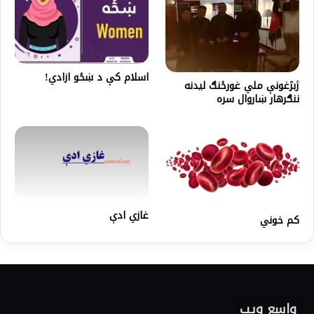
اسلام کې د ښځو ازادي!
ژبژغونې ملي غورځنګ لیدنه
ننګرهار ښاروال سره
غازي ادې
کم خوني
واسع ویب