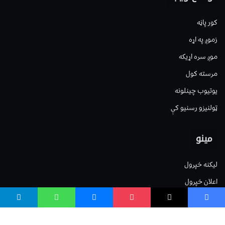
کور پاڼه
زموږ په اړه
موږ سره اړیکه
مرسته کول
یوتیوب چینلونه
ټولنیزو رسنیو کې
مینو
لیکنه خپرول
اعلان خپرول
لیکنې رپوټ
ستاسو نظر