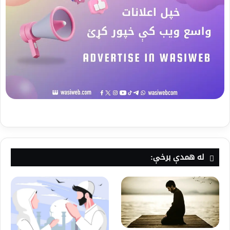
له همدې برخې: