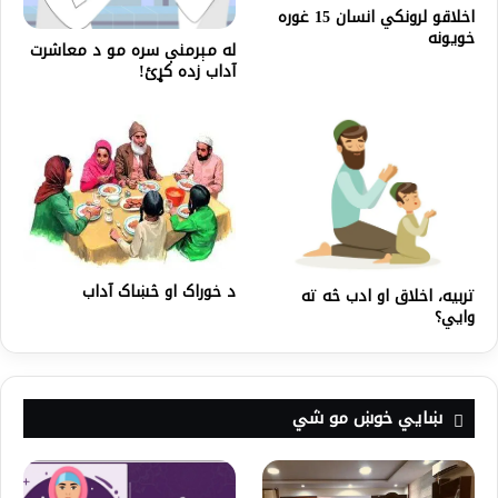
اخلاقو لرونکي انسان 15 غوره
خویونه
له مېرمنې سره مو د معاشرت
آداب زده کړئ!
د خوراک او څښاک آداب
تربیه، اخلاق او ادب څه ته
وایي؟
ښايي خوښ مو شي