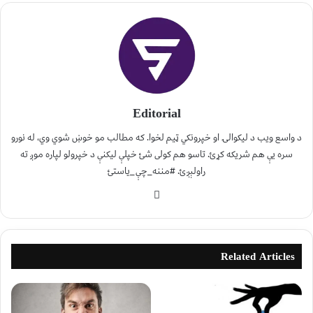
Editorial
د واسع ویب د لیکوالۍ او خپرونکي ټیم لخوا. که مطالب مو خوښ شوي وي، له نورو
سره یې هم شریکه کړئ. تاسو هم کولی شئ خپلې لیکنې د خپرولو لپاره موږ ته
راولېږئ. #مننه_چې_یاستئ
Related Articles