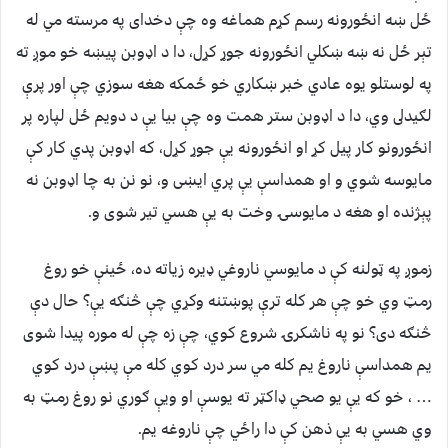
ځل ښه انځورونه رسم کړم هماغه وه چې دخداى په مرسته مي له
تېر ځل نه ښه ښکلي انځورونه جوړ کړل، دا د اډوبن پيښه خو موږ ته
په لوستلو يوه عادي خبر ښکاري خو ځمکه هغه سوزي چې اور پرې
لګيدلى وي، دا د اډوبن ستر همت وه چې بيا يې د دويم ځل لپاره پر
انځورونو کار پيل کړ او انځورونه يې جوړ کړل، که اډوبن پدي کار کې
مايوسه شوي و او همداسې يې پري ايښى و، نو نن به چا اډوبن نه
پېژنده او هغه د مايوسۍ وخت به يې هسي تير شوى و.
زموږ په ټولنه کې د مايوسي ناروغي ډيره زياته ده، ځينې خو روغ
رمټ وي خو چې هر کله ترې پوښتنه وکړي چې څنګه يې؟ حال دې
څنګه دى؟ نو په ناشکرۍ شروع کوي، چې زه چې له موره پيدا شوى
يم همداسې ناروغ يم کله مي سر درد کوي کله مې پښې درد کوي
… ، خو که يې يو صحي ډاکټر ته يوسې او ويې ګوري نو روغ رمټ به
وي هسي به يې ذهن کې دا راځي چې ناروغه يم.