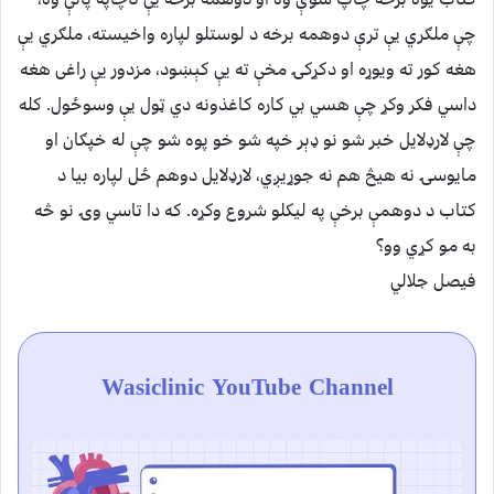
چې ملګري يې ترې دوهمه برخه د لوستلو لپاره واخيسته، ملګري يې
هغه کور ته ويوړه او دکړکۍ مخې ته يې کېښود، مزدور يې راغى هغه
داسي فکر وکړ چې هسي بي کاره کاغذونه دي ټول يې وسوځول. کله
چې لارډلايل خبر شو نو ډېر خپه شو خو پوه شو چې له خپګان او
مايوسۍ نه هيڅ هم نه جوړيږي، لارډلايل دوهم ځل لپاره بيا د
کتاب د دوهمې برخې په ليکلو شروع وکړه. که دا تاسي وۍ نو څه
به مو کړي وو؟
فيصل جلالي
Wasiclinic YouTube Channel