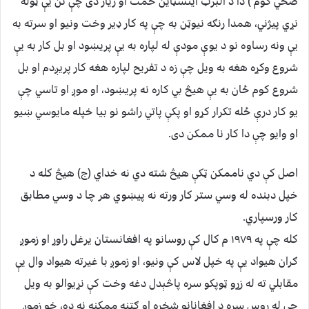
صحي کوم ) دا د البرټ اينشټاين حمت او زيار دى چې نن يې ټوله
نړي پيژني، همدا رنګه نيوټن به چې په کار ډير وخت ونيو او سرته به
يې ونه رساوه نو د يوې مودې له لپاره به يې پريښود او بل کار به يې
شروع وکړه هغه به ويل چې زه د تفريح لپاره هغه کار پريږدم او بل
شروع کوم ځان به يې هيڅ بي کاره نه پريښود، او موږ او تاسي چې
يو کار درې ځله تکرار کړو او پکې پاتي راشو نو بيا خپله مايوسي ښيو
او وايو چې دا کار نا ممکن دى.
اصل کې دي ناممکن ټکې هيڅ شته دي نه خداي (ج) هيڅ کله د
خپل دبنده له وسي ستر کار ورته نه پيښوي هر چا د وسي مطابق
کار ورسپاري.
کله چې په ١٩٧٩ م کال کې روسانو په افغانستان يرغل راوړ او زموږ
ګران هيواد يې په خپل لاس کې ونيو، او زموږ با غيرته هيواد وال يې
مقابلي ته له زړو ټوپکو سره پاڅېدل دغه وخت کې نړيوالو به ويل
چې له روس سره د افغانانو شخړه او ګټنه ممکنه نه ده، خو زموږ