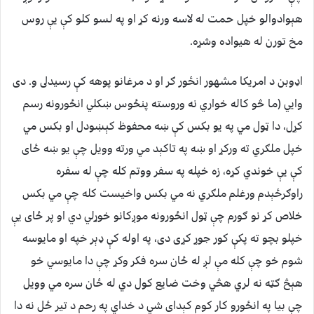
هېوادوالو خپل حمت له لاسه ورنه کړ او په لسو کلو کې يې روس
مخ تورن له هيواده وشړه.
اډوبن د امريکا مشهور انځور ګر او د مرغانو پوهه کې رسيدلى و. دى
وايي (ما څو کاله خواري نه وروسته پنځوس ښکلي انځورونه رسم
کړل، دا ټول مي په يو بکس کې ښه محفوظ کېښودل او بکس مي
خپل ملګري ته ورکړ او ښه په تاکېد مي ورته وويل چې يو ښه ځاى
کې يې خوندي کړه، زه خپله په سفر ووتم کله چې له سفره
راوګرځېدم ورغلم ملګري نه مي بکس واخيست کله چې مي بکس
خلاص کړ نو ګورم چې ټول انځورونه موږکانو خوړلي دي او پر ځاى يې
خپلو بچو ته پکې کور جوړ کړى دى، په اوله کې ډېر خپه او مايوسه
شوم خو چې کله مې لږ له ځان سره فکر وکړ چې دا مايوسي خو
هېڅ ګټه نه لري هڅي وخت ضايع کول دي له ځان سره مي وويل
چې بيا په انځورو کار کوم کېداى شي د خداي په رحم د تير ځل نه دا