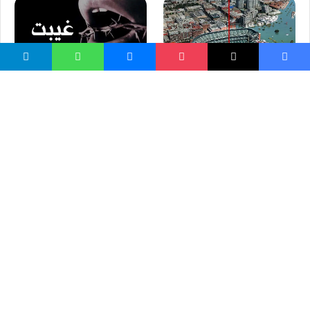
غیبت کوونکي او ځینې بهانې
د امریکا ۴۰۰ ښارونه د نابودۍ
له ګواښ سره مخ دي
واسع ویب
کور پاڼه
زموږ په اړه
موږ سره اړیکه
مرسته کول