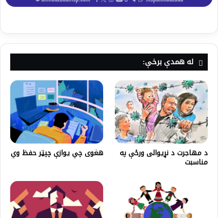
له همدې برخې:
د مهاجرت د نړیوالی ورځې په
هغوی چي یوازې چپټر حفظ وي
مناسبت