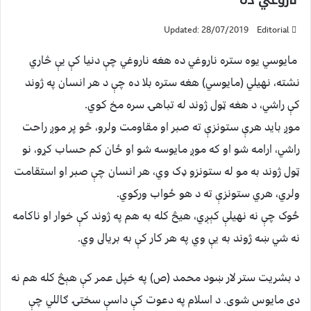
Updated: 28/07/2019
Editorial
مايوسي يوه ستره ناروغي ده هغه ناروغي چې دنيا کې يې څاري
نشته، نهيلي (مايوسي) هغه ستره بلا ده چې د هر انسان په ژوند
کې راشي، د هغه ټول ژوند له تباهۍ سره مخ کوي.
موږ بايد هرې ستونزې ته صبر او مقاومت ولرو، څو پر موږ راحت
راشي، ارامه شو او که موږ مايوسه شو او ځان کم حساب کړو، نو
ټول ژوند به مو له ستونزو ډک وي، هر انسان چې صبر او استقامت
ولري، هري ستونزې ته د هو ځواب ورکوي.
ځوک چې نه نهيلې کېږي، هيڅ کله به هم په ژوند کې خوار او ناکامه
نه شي ښه ژوند به يې وي په هر کار کې به بريالى وي.
د بشريت ستر لار ښود محمد (ص) په خپل عمر کې هېڅ کله هم نه
دى مايوس شوى. د اسلام په دعوت کې داسې سختۍ ګاللي چې