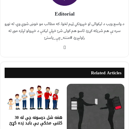
Editorial
د واسع ویب د لیکوالۍ او خپرونکي ټیم لخوا. که مطالب مو خوښ شوي وي، له نورو
سره یې هم شریکه کړئ. تاسو هم کولی شئ خپلې لیکنې د خپرولو لپاره موږ ته
راولېږئ. #مننه_چې_یاستئ
Related Articles
هغه شل درسونه چې له 30
کلنۍ مخکې یې باید زده کړئ