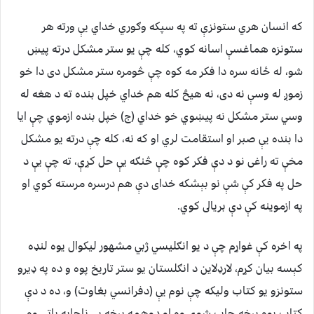
که انسان هري ستونزې ته په سپکه وګوري خداي يې ورته هر
ستونزه هماغسې اسانه کوي، کله چې يو ستر مشکل درته پيښ
شو، له ځانه سره دا فکر مه کوه چې څومره ستر مشکل دى دا خو
زموږ له وسې نه دى، نه هيڅ کله هم خداي خپل بنده ته د هغه له
وسي ستر مشکل نه پيښوي خو خداي (ج) خپل بنده ازموي چې ايا
دا بنده يې صبر او استقامت لري او که نه، کله چې درته يو مشکل
مخې ته راغى نو د دې فکر کوه چې څنګه يې حل کړې، ته چې يې د
حل په فکر کې شې نو بېشکه خداى دې هم درسره مرسته کوي او
په ازموينه کې دې بريالى کوي.
په اخره کې غواړم چې د يو انګليسي ژبي مشهور ليکوال يوه لنډه
کېسه بيان کړم، لارډلاين د انګلستان يو ستر تاريخ پوه و ده په ډيرو
ستونزو يو کتاب وليکه چې نوم يې (دفرانسي بغاوت) و، ده د دې
کتاب يوه برخه چاپ شوې وه او دوهمه برخه يې ناچاپه پاتې وه،