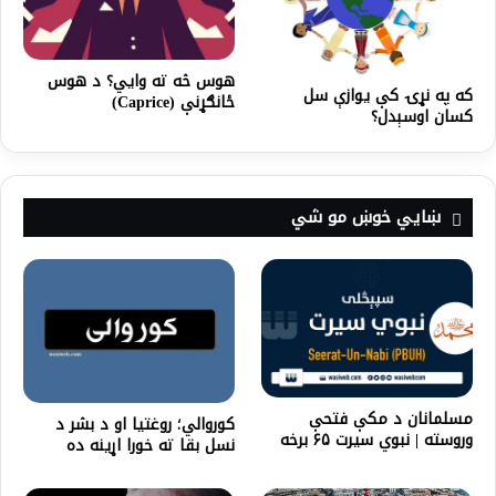
هوس څه ته وايي؟‌ د هوس
که په نړۍ کې يوازې سل
ځانګړنې (Caprice)
کسان اوسېدل؟
ښايي خوښ مو شي
مسلمانان د مکې فتحې
کوروالي؛ روغتیا او د بشر د
وروسته | نبوي سیرت ۶۵ برخه
نسل بقا ته خورا اړینه ده