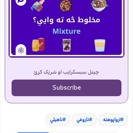
چینل سبسکرایب او شریک کړئ
Subscribe
ارواپوهنه
ناروغي
ناهیلي