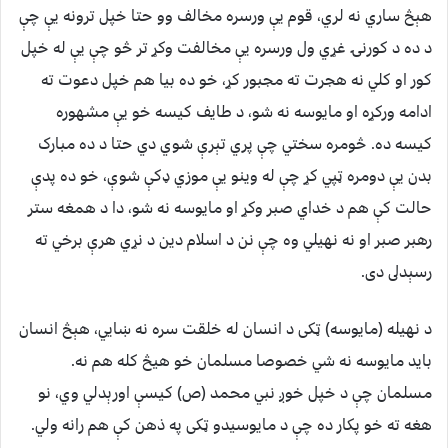
هېڅ ساري نه لري، قوم يې ورسره مخالف وو حتا خپل ترونه يې چې
د ده د کورنۍ غړي ول ورسره يې مخالفت وکړ تر څو چې يې له خپل
کور او کلي نه هجرت ته مجبور کړ، خو ده بيا هم خپل دعوت ته
ادامه ورکړه او مايوسه نه شو، د طايف کيسه خو يې مشهوره
کيسه ده. څومره سختي چې پري تېرې شوي دي حتا د ده مبارک
بدن يې دومره ټپي کړ چې له وينو يې موزي ډکې شوې، خو ده پدې
حالت کې هم د خداي صبر وکړ او مايوسه نه شو، دا د همغه ستر
رهبر صبر او نه نهيلي وه چې نن د اسلام دين د نړي هرې برخي ته
رسېدلى دى.
د نهيله (مايوسه) ټکى د انسان له خلقت سره نه ښايي، هېڅ انسان
بايد مايوسه نه شي خصوصا مسلمان خو هيڅ کله هم نه.
مسلمان چې د خپل خوږ نبي محمد (ص) کيسې اورېدلي وي، نو
هغه ته خو پکار ده چې د مايوسيدو ټکى په ذهن کې هم رانه ولي.