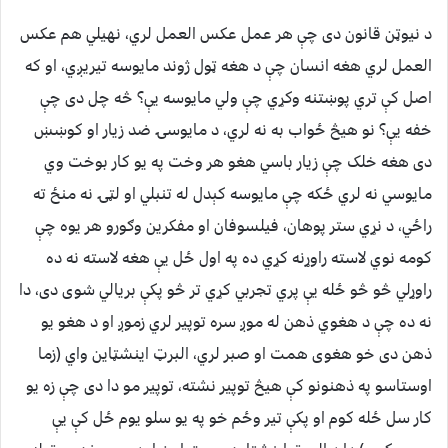
د نيوټن قانون دى چې هر عمل عکس العمل لري، نهيلي هم عکس
العمل لري هغه انسان چې د هغه ټول ژوند مايوسه تيريږي، او که
اصل کې تري پوښتنه وکړي چې ولي مايوسه يې؟ څه چل دى چې
خفه يې؟ نو هيڅ ځواب به نه لري، د مايوسۍ ضد زيار او کوښښ
دى هغه خلک چې زيار باسي هغو هر وخت په يو کار بوخت وي
مايوسي نه لري ځکه چې مايوسه کېدل له تنبلي او لټۍ نه منځ ته
راځي، د نړي ستر پوهان، فيلسوفان او مفکرين وګورو هر يوه چې
کومه نوي لاسته راوړنه کړي ده په اول ځل يې هغه لاسته نه ده
راوړلي څو څو ځله يې پري تجربي کړي تر څو پکې بريالي شوى دى، دا
نه ده چې د هغوي ذهن له موږ سره توپير لري زموږ او د هغو يو
ذهن دى خو هغوى همت او صبر لري، البرټ اينشټاين واي (زما
اوستاسو په ذهنونو کې هيڅ توپير نشته، توپير مو دا دى چې زه يو
کار سل ځله کوم او پکې تير وځم خو په يو سلو يوم ځل کې يې