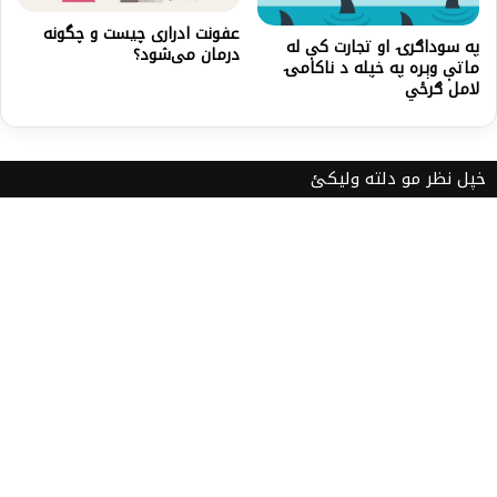
عفونت ادراری چیست و چگونه
په سوداګرۍ او تجارت کې له
درمان می‌شود؟
ماتې وېره په خپله د ناکامۍ
لامل ګرځي
خپل نظر مو دلته ولیکئ