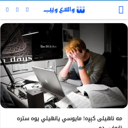
مه ناهيلی کېږه! مايوسي یانهيلي يوه ستره
ناروغي ده