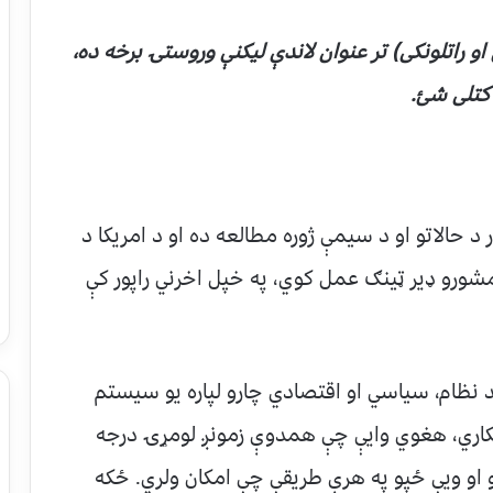
و راتلونکی) تر عنوان لاندې لیکنې وروستۍ برخه ده،
 کتلی شئ.
د حالاتو او د سیمې ژوره مطالعه ده او د امریکا د
 مشورو ډیر ټینګ عمل کوي، په خپل اخرني راپور کې
نظام، سیاسي او اقتصادي چارو لپاره یو سیستم
ښکاري، هغوي وایې چې همدوې زمونږ لومړۍ درجه
و او ویې ځپو په هرې طریقې چې امکان ولري. ځکه