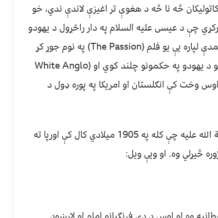
اتولیکان څه نا څه د هغوې تر اغیزې لاندې ندي، خو
رکړي چې د عیسی علیه السلام په دار راځړول د یهودو
له امله نه وو او هغوي پرې ملامت ندي، د همدې لپاره یې یو فلم (The Passion) په نوم جوړ کړ
چې دا حقایق پکې پټ کړي. او پروټیسټنټان خو د یهودو په حکمونو چلند کوي او (White Anglo
Sexen جوړ شو. چې اوس وخت کې انګلستان او امریکا په پوره ډول د
همدا خبره یوه پیړۍ مخکې علامه اقبال رحمة الله علیه چې کله په 1905 میلادي کال کې اورپا ته
وره څیړلي وه. او ویې ویل:
انیه وه او اوس د دې فرنګیانو امام او لارښود