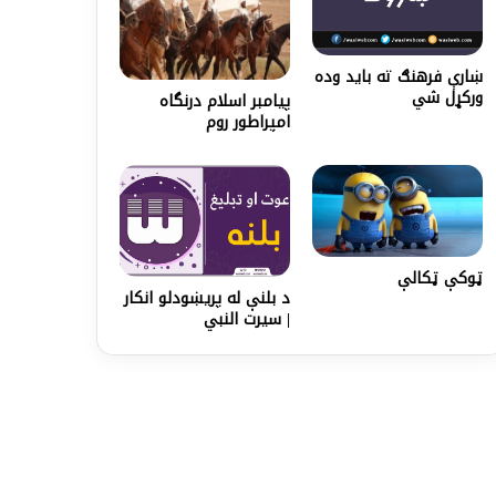
ښارې فرهنګ ته باید وده
ورکړل شي
پيامبر اسلام درنگاه
امپراطور روم
ټوکې ټکالې
د بلنې له پريښودلو انکار
| سیرت النبي