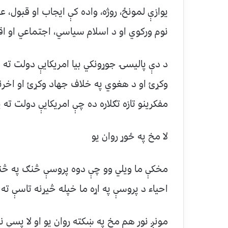
یوازې لمونځ، روژه، واده کې ایجاب او قبول، ع
نوم ورکوي او د اسلام سیاسي، اجتماعي او ا
د دې پالیسۍ جوړونکي بیا امریکایې دولت ته
وکړﺉ او د هغوي په خلاف جهاد وکړﺉ او اخرنۍ 
مفکرینو تازه تګلاره ده چې امریکایې دولت ته 
لا مخ په ځوړ روان یو
مخکې ما ویلي وو چې دوه پروسې څنګ په څنګ ر
احیاء د پروسې په اړه ما خپله څیړنه تاسې ته