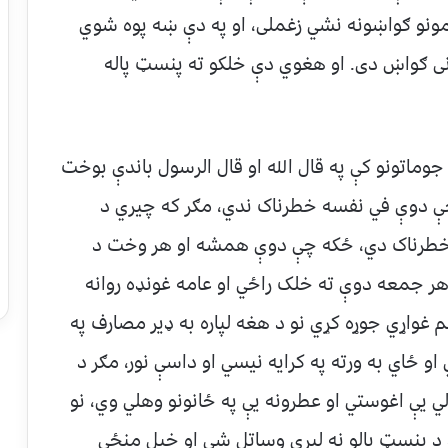
مونو ګواښونه نشي زغملی، او په دې ښه پوه شوي
ړنی ګواښ دی. او هغوي دې خلکو ته پنسټ پاله
جوماتونو کې په قال الله او قال الرسول باندې بوخت
چې دوې في نفسه خطرناک ندي، مګر که چیري د
ه خطرناک دي، ځکه چې دوې همشه او هر وخت د
 هر جمعه دوې ته خلک راځي او عامه غونډه روانه
 غواړي جوړه کړي نو د هغه لپاره به ډیر مصارف په
او ځاي به ورته په کرایه نیسي او داسې نور، مګر د
لي یې اغوستي او عطرونه یې په ځانونو وهلي وي، نو
 د بنسټ پالو نه لیري وساتل شي او خپل منځي