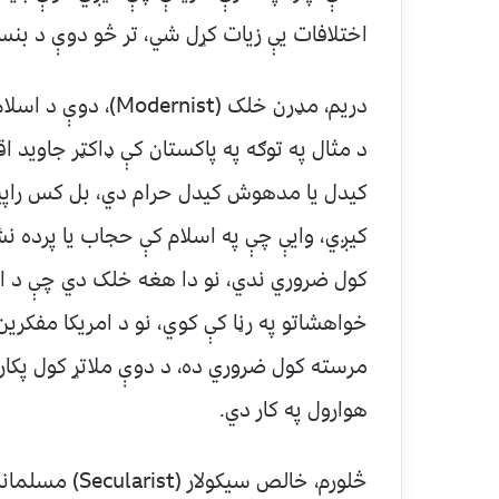
اختلافات یې زیات کړل شي، تر څو دوې د بنس
دریم، مډرن خلک (st
د مثال په توګه په پاکستان کې ډاکټر جاوید
کیدل یا مدهوش کیدل حرام دي، بل کس راپیدا
کیږي، وایې چې په اسلام کې حجاب یا پرده ن
کول ضروري ندي، نو دا هغه خلک دي چې د اسل
خواهشاتو په رڼا کې کوي، نو د امریکا مفکر
مرسته کول ضروري ده، د دوې ملاتړ کول پکار د
هوارول په کار دي.
څلورم، خالص سی