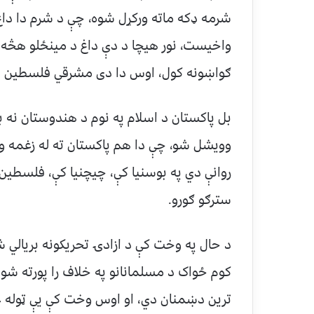
واخیست، نور هیچا د دې داغ د مینځلو هڅه و
ګواښونه کول، اوس دا دی مشرقي فلسطین هم 
وویشل شو، چې دا هم پاکستان ته له زغمه وتل
روانې دي په بوسنیا کې، چیچنیا کې، فلسطین
سترګو ګورو.
د حال په وخت کې د ازادۍ تحریکونه بریالي 
کوم ځواک د مسلمانانو په خلاف را پورته ش
ترین دښمنان دي، او اوس وخت کې یې ټوله غر