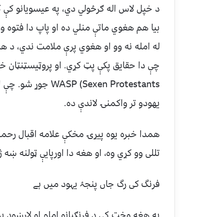
د خپل لاس اله ګرځولي دي، په عیسویانو کې ک
بیا هم هغوي ماتې منلي ده او پاپ دا فتوه و
 Protestants) WASP
یهودو تر واکمنۍ لاندې ده.
تللی وو کړي وه، او هغه دا اورپایې ټولنه ښه ژ
فرنگ کی رگ جاں پنجۂ یہود میں ہے
په هغه وخت کې د فرنګیانو امام او لارښود برط