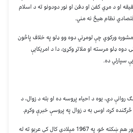
قیقه او د مړي کفن او دفن او نور دودونو ته د اسلام
قتصادي نظام هیڅ نه مني.
 مشوره ورکوي چې لومړني دوه وو ډلو په خلاف پاڅون
دوه ډلو مرسته او ملاتړ وکړﺉ، دا د امریکایې
یې سپارلي ده.
وانې دي، یوه د احیاء پروسه ده او بله د زوال، د
 څرګنده کړه، اوس به د زوال په پروسې خبرې وکړم.
مونږ نور هم مخ په ښکته روان یو او لا پسې نور هم ښکته ځو، په 1967 میلادي کال کې عربو ته له