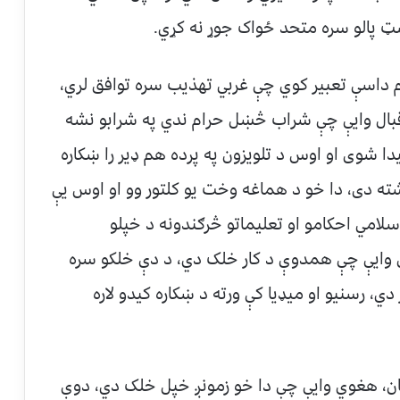
ټ پالو سره متحد ځواک جوړ نه کړي.
Moderni)، دوې د اسلام داسې تعبیر کوي چې غربي تهذیب سره توافق لري،
 اقبال وایې چې شراب څښل حرام ندي په شرابو نشه
 شوی او اوس د تلویزون په پرده هم ډیر را ښکاره
شته دی، دا خو د هماغه وخت یو کلتور وو او اوس یې
امي احکامو او تعلیماتو څرګندونه د خپلو
ین وایې چې همدوې د کار خلک دي، د دې خلکو سره
ي، رسنیو او میډیا کې ورته د ښکاره کیدو لاره
کولار (Secularist) مسلمانان، هغوي وایې چې دا خو زمونږ خپل خلک دي، دوې