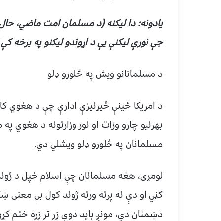
یادونه: دا لیکنه (د مسلمان امت ماضي، حال ا
جې نورې لیکنې يې د اړوندو لیکنو په برخه کې
د مسلمانانو ویش په څلورو ډلو
د امریکا ځینې څیړنیزې ادارې چې د هغوي کار 
بهرنیو چارو وزات او نور وزارتونه د هغوي په
مسلمانان په څلورو ډلو ویشلي دي.
لومړی، هغه مسلمانان چې اسلام خپل د ژوند 
ګڼي او دې نه پرته ورته ژوند کول بې معنی 
دښمنان دي، مونږ باید دوې زر تر زره ختم کړ