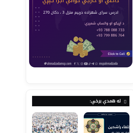
له همدې برخې: