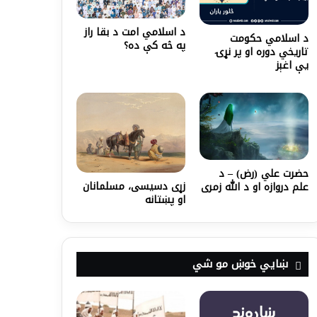
د اسلامي امت د بقا راز
د اسلامي حکومت
په څه کې ده؟
تاریخي دوره او پر نړۍ
یې اغېز
حضرت علي (رض) – د
زړی دسیسی، مسلمانان
علم دروازه او د الله زمری
او پښتانه
ښايي خوښ مو شي