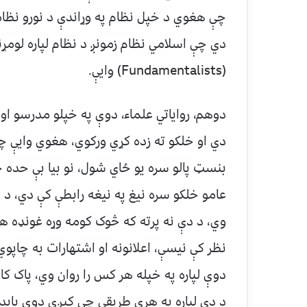
چې هغوي د خپل نظام په وړاندې د نورو نظا
دي چې اسلامي نظام زمونږ د نظام لپاره لوم
(Fundamentalists) وایې.
دوهم، روایاتي علماء، دوې په خپلو مدرسو او 
دي او خلکو ته زده کړي ورکوي، هغوي وایې 
بنسټ پالو سره یو ځاي شول، نو بیا بې حد
عامو خلکو سره نیغ په نیغه رابطې کې دي، د
وي، د دې نه پرته که څوک کومه وړه غونډه هم
نظر کې نیسې، اعلانونه او اشتهارات به چاپوي 
دوې لپاره په خپله هر کس را روان وي، پاک کا
د دې لپاره په هرې طریقې چې کیږي دوې باید