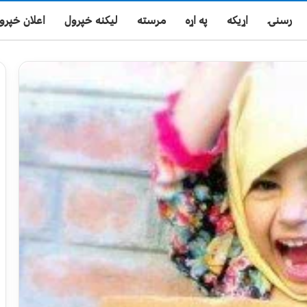
رسنۍ
اړیکه
په اړه
مرسته
لیکنه خپرول
اعلان خپرو