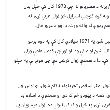
شرمه ډکه ماته ورکړل شوه، چې د شرم دا داغ پرته د مصریانو نه چې 1973 کال کې خپل بدل
نه کړه، کوچني اسرایل خو ټولې عربي نړۍ ته
زمونږ له واکه ووت، دا وو د عربو حال.
بل پاکستان د اسلام په نوم د هندوستان نه بیل شو، په 1971 میلادي کال کې په دوه برخو
ی شرم او ماتې وه، او نور چې کومې عامې وژنې
 کې، دا د همدې زوال کرښې دې چې مونږ یې په خپلو
شول، مګر اسلامي تحریکونه ناکام شول، او اوس چې
وی، هغه د یهودو ځواک دی او همدوې د اسلام بد
بی نړۍ په خپل واک کې نیولي ده، ټول عیسویان یې