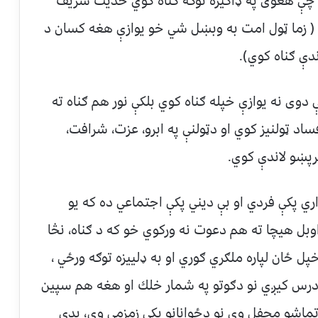
 چې هغوى په ډاګيزه توګه كناه كوي حديث شريف
: ( زما ټول امت به وبښل شي خو يوازې هغه كسان د
دې ګناه كوي).
ى نه يوازې خپله ګناه كوي بلكې نور هم ګناه ته
اد ټولنيز كوي او دټولنې په ابرو، عزت، شرافت،
ترپښو لاندې كوي.
ري پكې فردي او بې ديني پكې اجتماعي ده كه يو
وبل هيچا ته هم دعوت نه وركوي خو كه د ګناه، نڅا
 ځان لپاره ملګري ګوري او به ډلييزه توګه ورځي ،
ّن درس كيږي نو دګوتو په شمار خلك او هغه هم سپين
تماشو محفل وي نو دځوانانو پكې زمزمې وي، بدې