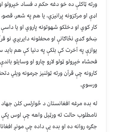
ورته ټاكلې ده خو دغه حكم د فساد خپرولو او
اډې او مركزونه پرانيزي، يا هم په شعر، قصو، 
كار كوي او دخلكو شهوتونه پاروي او يا داسې ه
ښځو ګډې نڅاګانې او محفلونه دايريږي نو قراّ
يوازې په اّخرت كې بلكې په دنيا كې هم بايد 
فحشاء خپرولو ټولو لارو چارو او وسايلو باندې
كارونه چې قراّن ورته ټولنيز جرمونه ويلي دتح
ورسوي.
له بده مرغه افغانستان د څوارلس كلن جهاد 
نامطلوب حالت ته ورټيل واهه چې اوس پكې په 
جګړه روانه ده او بده يې داده چې مونږ افغان