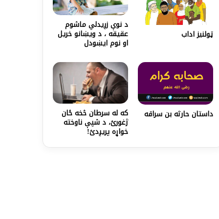
د نوې زږيدلي ماشوم
عقيقه ، د ويښانو خريل
ټولنیز اداب
او نوم ايښودل
که له سرطان څخه ځان
داستان حارثه بن سراقه
ژغورئ، د شپې ناوخته
خواړه پریږدئ!