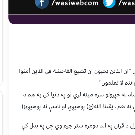
ي “ان الذين يحبون ان تشيع الفاحشة فى الذين آمنوا
انتم لا تعلمون”
اد له خپرولو سره مينه لري نو په دنيا كې به هم د
ه هم ، يقينا الله(ج) پوهيږي او تاسې نه پوهيږئ).
ل د قراّن په اند دومره ستر جرم وي چې په بدل كې