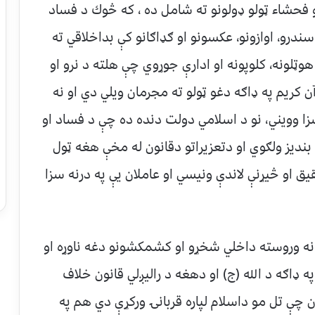
 فحشاء ټولو ډولونو ته شامل ده ، كه څوك د فساد
سندرو، اوازونو، عكسونو او ګډاګانو كې بداخلاقي ته
وټلونه، كلوپونه او ادارې جوړوي چې هلته د نرو او
ن كريم په ډاګه دغو ټولو ته مجرمان ويلي دي او نه
سزا وويني، نو د اسلامي دولت دنده ده چې د فساد او
 بنديز ولګوي او دتعزيراتو دقانون له مخې هغه ټول
قيق او څيړنې لاندې ونيسي او عاملان يې په درنه سزا
نه وروسته داخلي شخړو او كشمكشونو دغه ناوړه او
ډاګه د الله (ج) او دهغه د راليږلي قانون خلاف
ان چې تل مو داسلام لپاره قربانۍ وركړې دي هم په