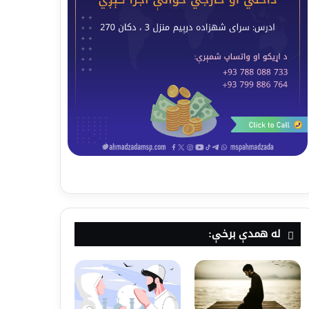
له همدې برخې: