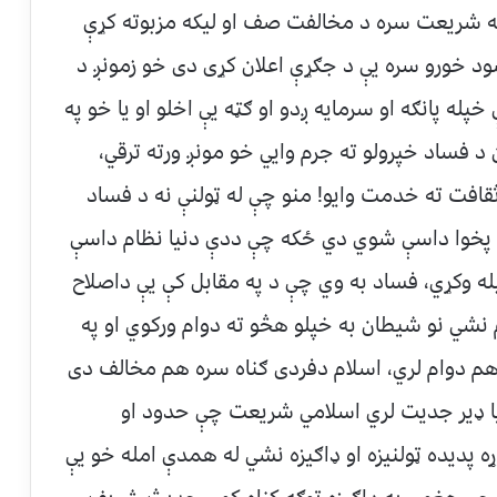
و له شريعت سره د مخالفت صف او ليكه مزبوته كړې
 سود خورو سره يې د جګړې اعلان كړى دى خو زمونږ د
ه پانګه او سرمايه ږدو او ګټه يې اخلو او يا خو په
ن د فساد خپرولو ته جرم وايي خو مونږ ورته ترقي،
ثقافت ته خدمت وايو! منو چې له ټولنې نه د فساد
خو پخوا داسې شوي دي ځكه چې ددې دنيا نظام داسې
ه وكړي، فساد به وي چې د په مقابل كې يې داصلاح
 نشي نو شيطان به خپلو هڅو ته دوام وركوي او په
هم دوام لري، اسلام دفردى ګناه سره هم مخالف دى
بيا ډير جديت لري اسلامي شريعت چې حدود او
ه پديده ټولنيزه او ډاګيزه نشي له همدې امله خو يې