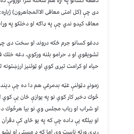
دهغه كسانو په اړه هم سخته سزا اورولې ده
دى چې (كل امتى معافى الاالمجاهرون) ژباړه
معاف كيدو ندي چې په ډاګه او دخلكو په وړان
ددغو كسانو جرم ځكه دروند او سخت دى چې دو
تشويقوي او د حرامو بلنه وركوي، دغه خلك فس
حياء او كرامت تيرى كوي او ټولنيز ارزښتونه 
زمونږ دټولنې غټه بدمرغي هم دا ده چې ديندا
څوك دخير كار كوي نو په يوازې ځان يې كوي ا
او شراب او رباب مجلس وي نو بيا هرڅوك دخپل
او بيلګه يې داده چې كه په يو ځاى كې دقرا
ږيري ورته ناست وي اما كه د مستۍ او نشو 