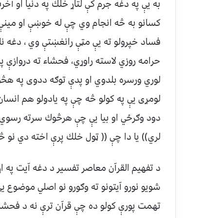
به يې په دغه جرم كې لتاړ خلك په دنيا او ا
كسانو به څه انجام وي چې له خوښې او مينې ن
فساد خپرولو ته يې مټې رانغښتې وي ، دغه ناوړه
حرامه روزي لاسته راوړي، فحشاء ته دروازې پرا
لوري ورسره بلدوي او پدې توګه ددوى په هڅ
لومړى يې په كولو څه چې په يادولو هم انسا
دود وګرځي او بيا يې چې هرڅوك سرته رسوي ن
لري)) يا دا چې (( ټول خلك پرې اخته دي نو څه
د تفهيم القراّن معاصر تفسير د دغه اّيت په ا
شويو نورو اّيتونو ته وګورو نو اصلي موضوع يې 
تهمت پورې كولو ده چې قراّن ترې نه د فحشاء