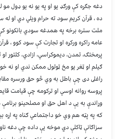
دغه جګړه كې ورګډ يو او په يو نه يو ډول م
ده ، قراّن كريم سود ته حرام ويلي دي او له
ملت ستره برخه په همدغه سودي بانكونو كې خپل
عامه راكړه وركړه او تجارت كې سود كوو ، قراّ
پرمختګ، تمدن، ديموكراسي، ازادي، كلتور او 
ګيلم او ټغر يو مخ ټولول ممكن ندي او نه 
راغلى دى چې باطل به وي څو حق ورسره مقابل
پروسه روانه اوسي او تركومه چې قيامت قايم
وړاندې به يې د اهل حق او مصلحينو برنامې 
كه په پټه هم وي خو داجتماعي ګناه په اړه 
سزاګانې ټاكلې دي موخه يې داده چې دغه ناوړ