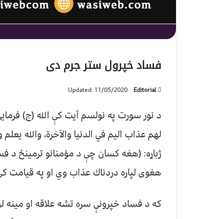
فساد خپرول ستر جرم دى
Updated: 11/05/2020
Editorial
د نور سورت په نولسم اّيت كې الله (ج) فرماي
لهم عذاب اليم في الدنيا والآخرة، والله يعلم و
ژباړه: (هغه كسان چې د موْمنانو ترمينځ د فس
هغوى لپاره دردناك عذاب وي او په قيامت كې ب
كه د فساد خپرونې سره تشه علاقه او مينه لر