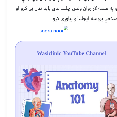
په سمه لار روان ولس چلند ندى بايد بدل يې كړو او
صلاحي پروسه ايجاد او پياوړې كړو
.
Wasiclinic YouTube Channel