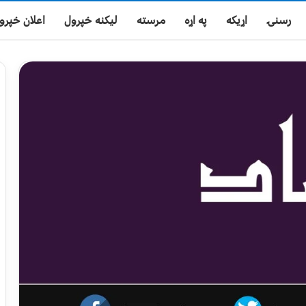
رسنۍ
اړیکه
په اړه
مرسته
لیکنه خپرول
اعلان خپرو