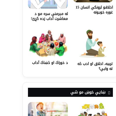
اخلاقو لرونکي انسان 15
غوره خویونه
له مېرمنې سره مو د
معاشرت آداب زده کړئ!
د خوراک او څښاک آداب
تربیه، اخلاق او ادب څه
ته وایي؟
ښايي خوښ مو شي