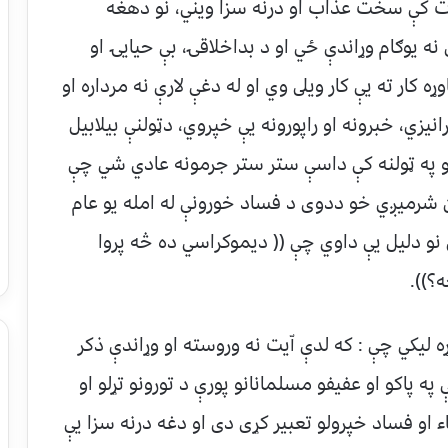
ّخرت كې سخت عذاب او درنه سزا ويني، نو دهغه
ه يوګام وړاندې ځي او د بداخلاقۍ، بې حيايۍ او
 كار ته يې كار ويلى وي او له دغې لارې نه مرداره او
نيزي، خبرونه او راپورونه يې خپروي، دټولنې بيلابيل
و په ټولنه كې داسې ستر ستر جرمونه عادي شي چې
ن شرميږي خو ددوى د فساد خورونې له امله يو عام
و دليل يې داوي چې (( ديموكراسي ده څه پروا
؟)).
ړه ليكي چې : كه لدې اّيت نه وروسته او وړاندې ذكر
په پاكو او عفيفو مسلمانانو پورې د تورونو تړلو او
 او فساد خپرولو تعبير كړى دى او دغه درنه سزا يې