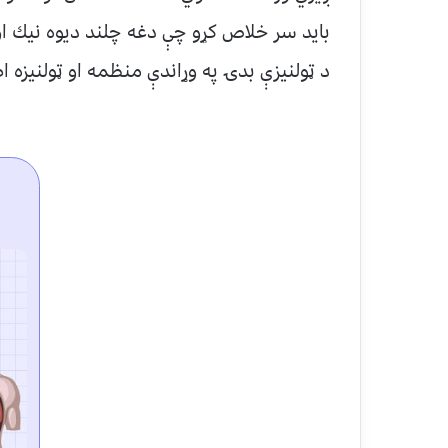
بايد سر خلاص كړو چې دغه چلند ديوه نيك او 
د ټولنيزې بدۍ په وړاندې منظمه او ټولنيزه ا