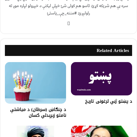
سره یې هم شریکه کړئ. تاسو هم کولی شئ خپلې لیکنې د خپرولو لپاره موږ ته
راولېږئ. #مننه_چې_یاستئ
Related Articles
د پښتو ژبې لرغونی تاریخ
د چنګاښ (سرطان) د مياشتې
نامتو زېږېدلي کسان