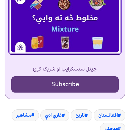
چینل سبسکرایب او شریک کړئ
Subscribe
افغانستان
تاریخ
غازي ادې
مشاهیر
میرمنې