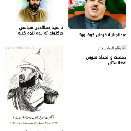
د سيد جماالدين سياسي
حرکتونو ته يوه لنډه کتنه
عبدالجبار قهرمان څوک وو؟
جمعیت و تعداد نفوس
افغانستان