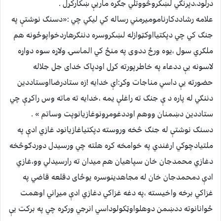
درلود،دپرنګي لښکروڅووتلي جګړه ماریې ښکارکړل .
علامه رشاددکارنامومیرمني رساله کي لیکي چي :«دسنګ نوشتې په
جنګ کي چي دپکتیااوکټوازله لښکروسره دننګرهاردخواپوځونه هم
ملګري سول ،یوه ورځ ددوی په منځ کي الماسۍ ولاړه سوه دواړه
لاسونه یې ددعاء په خاطرپورته کړل اودپاک خدای جل جلاله
حضورته یې داسي مناجات وکړ:اې خدایه !زه ستادرضااوستاددین
دننګي له پاره د ې جنګ ته راغلې یمه ،خدایه ته ماته وس راکړې چي
ستاددین دښمنان ووهم اوددغومړونوغازیانوپت وساتم » .
دسنګ نوشتې له جنګ څخه وروسته دپکتیاغازیانود غازي ادې په
ملتیادچوکي ارغندي په خوامخه کړه هلته چي ورسیدل دوردګوڅخه
دغازي محمدجان خان سپاهیان هم میدان ته رارسیدلي وو،غازي
ادې دمحمدجان خان له مجاهدینوسره یوځای دقلعه قاضي په
غزاکي برخه واخیسته ،په دغه غزاکي دغازي ادې میړاني اوهمت
ځوانانوته ددښمن دوهلواوټکولوداسي انرجي ورکړه چي په برکت یې