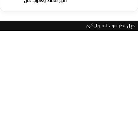
امير محمد يعقوب خان
خپل نظر مو دلته ولیکئ