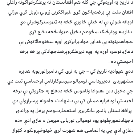
د تاریخ په اوږدوکي چي کله هم افغانستان ته یرغلګرځواکونه راغلي
افغان ملت یې پرضدپاڅون کړی ،نیواکګریې ژړولي ،ژوبل کړي ،وژلي
اوپاته شوني یې له خپلې خاوري څخه په ټیټوسترګوشړلي دي
.دنارینه ووترڅنګ ښځوهم دخپل هیوادڅخه دفاع کړې
،مجاهدینوته یې غذایې موادبرابرکړي اوپه سختوحالاتوکي یې
دغازیانوسره اوږه په اوږه دیرغلګروپرضدجهادکي پراخه برخه
اخیستې ده .
ددې هیوادپه تاریخ کي – چي په نړۍ کي دامپراتوریوپه هدیره
مشهوردی- دډیروداسي نومیالو میرمنوکارنامې اوحماسې ثبت دي
چي دخپل دین ،هیواداوناموس څخه ددفاع په جګړوکي یې برخه
اخیستې اودغزاپه میدان کي یې دشهادت جامونه پرسراړولي دي .
پرافغانستان باندي دانګریزي استعمارددوهم یرغل په وړاندي
دجهاددمورچلونو یوه نومیالۍ توریالۍ میرمن « غازي ادې »ده
،غازي ادې چي په الماسۍ هم شهرت لري ځینوڅېړونکو د کټواز