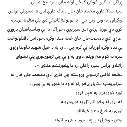
پرنګي لښکري کوڅي کوڅي اوله ماتي سره مخ شولې .
سپه سالارغازي محمدجان خان وردګ غازي ادې ته دسپرلۍ یوآس
ورکړاوورته ویې ویل چي : په ټولوغزاګانوکي دي پلي مزلونه ترسره
کړي دي نوربه پردې آس سپریږي ،خوراکه به یې زماسپاهیان دروړي
.غازي ادې دمحمدجان خان څخه مننه وکړه ،خودآس دقبلولوڅخه
یې ډډه وکړه اوزیاته یې کړه چي :« زه به د خپل شهیدخاونداوزوی
سره به کوم مخ وینم ،دوی به وایې چي ترموږپوري پلې نشوای
راتللای پرآس سپره راغلي ،زه داپیغورنشم منلای » .
دقلعه قاضي ترسوبي وروسته چي غازي ادې دمحمدجان خان له
سرتیروسره دکابل پرخواراوانه وه دالنډۍ به یې ویلي :
توره کوئ بری به خپل کړئ
که بری نه وځوانان تل په تورومرینه
توري په څرخ وهئ ځوانانو!
وطن موخپل دی په سرووینویې ساتونه