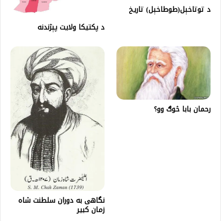
د توتاخېل(طوطاخېل) تاریخ
د پکتيکا ولايت پېژندنه
رحمان بابا څوګ وو؟
نگاهی به دوران سلطنت شاه
زمان کبیر