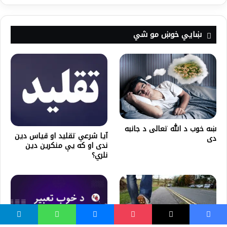
ښايي خوښ مو شي
ښه خوب د الله تعالی د جانبه
آیا شرعي تقلید او قیاس دین
دی
ندی او که یې منکرین دین
نلري؟