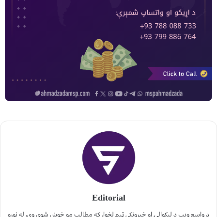
Editorial
د واسع ویب د لیکوالۍ او خپرونکي ټیم لخوا. که مطالب مو خوښ شوي وي، له نورو