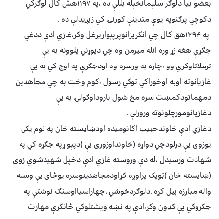
بعضو بیا دلوګر سلېمانخېله بللې ده ،په ۱۱۹۷هش کال لوګرکي
دکوچي پرګنوپه یوې متدینې کورنۍ کي زیږیدلې ده .
په ۱۲۹۴هق کال چي انګریزانوپرپېواړیرغل وکړ،غازي ادې ددغي
جګړې هغه زړ وره اتله میرمن وه چي دپوړني پلوونه به یې
ترملاتاوکړي وو ،چاړه به ورسره وه اودجګړې په اوج کي به یې
غازیانوته اوبه اوخوراکي توکي رسول ،کوم وخت به چي مجاهدین
دمهماتودکمښت سره مخ شول باروداوګولۍ به یې
دغازیانومورچلونوته وروړلې .
دغازي ادې خاوندحبیب اکانومیده اودښایسته خان په نوم یکی
یوزوی یې درلودچي دواړه (خاونداوزوری یې )دپېواړپه جګړه کي په
شهادت ورسیدل ،له دې وروسته غازي ادې دخپل شهیدشوي زوی
(ښایسته خان )ټوپک پراوږه کړاودمجاهدینوسره یوځای یې وسله
واله مبارزه پیل کړه .دلوګردخوشي ،چهاراسیااوسنګ نوشتې په
جګړوکي یې ګډون وکړ،ادې په نښه ویشتلوکي ځانګړې مهارت