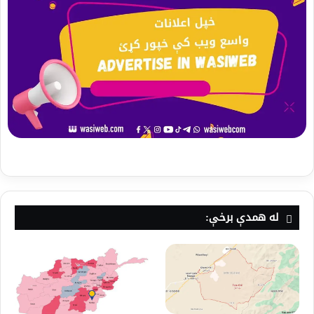
له همدې برخې: