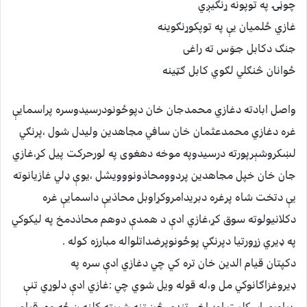
چوڼۍ په توپونه ړنګیږي
غازي ځلمیان یې په توپکوړنګوینه
جنګ دکابل جـَوَس ته راغی
ځوانان څنګلي لګوي کابل ګټینه
واصل ابادته دغازي محمدجان خان دپوځونودرسیدوسره پراسمایې
غره دغازي محمدعثمان خان سافي مجاهدین ولیدل شول ،پرنګي
لښکروشېرپورته درسیدوپه موخه دهغوی په لورحرکت پیل کړ،غازي
جان خان خپل مجاهدین پردوومحاذونووویشل ،یوې ډلي غازیانوته
یې دتخت شاه پرغره دبریدامروکړاوبل محاذیې داسمایې غره
دکلانیولوته سوق کړ،غازي ادې د همدې دوهم محاذدمخ په لیکوکي
په ډیري زړورتیا دپرنګي پوځونوپرضداتلواله مبارزه کوله .
دکپتان قیام الدین خان تره کي چي دغازي ادې سره په
ډیروغزاګانوکي مل و،له قوله ویل شوي چي :غازي ادې دلوړي تنې