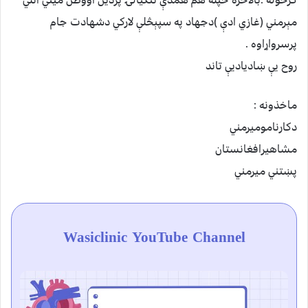
ګرځوله .بالاخره خپله هم همدې ننګیالۍ پردین اووطن میني اتلي
مېرمني (غازي ادې )دجهاد په سپېڅلې لارکي دشهادت جام
پرسرواړاوه .
روح یې ښادیادیې تاند
ماخذونه :
دکارنامومیرمني
مشاهیرافغانستان
پښتني میرمني
Wasiclinic YouTube Channel