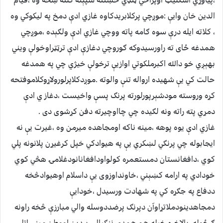
،پیاوړي اسکلیټ اوپراخي ټنډي څښتنه شپېته کلنه ښځه وه ،قیام
الدین خان وایې :موږچي پرکلابریدکاوه غازي ادې دمخ په لیکوکي وه
، کلاته ایله درې سوه ګامه پاته ووچي غازي ادې ولګېده ،موږچي
همدغه ځای ته راورسیدوکه ګوروچي دغازې ادې ترټټراوخولې ویني
بهېږي خو دالله اکبرملکوتي اوازیې ترخولې خیژي چي په همدغه
حالت کي یې شهیده ارواله تنې والوته .موږدکلاپرلورولاړوکلاموفتحه
کړه وروسته مودشېرپورلورته پرنګ پسې واخیست ،دغاز ي ادې
دمړي پته راته ونه لګیده چي چااوچیرته دفن کړشوی دی .
غازي ادې یوه پوهه ،مینه ناکه اومجاهده میرمن وه ،غیرت یې نه
ایجابوله چي پرنګي لښکري یې په هیوادکي خپل کرغیړن پلانونه پلي
کوي ،دافغانستان دمستعمره کولواودافغانانودغلامۍ هڅي کوي
خودادي په ارامه کښېني ،خاونداوزوی یې داسلام اوهیوادڅخه
ددفاع په جګړه کي په شهادت ورسیدل ،خودایې
دمجاهدینودملاتړاوآن دپرنګ پرضددوسله والي مبارزې څخه راونه