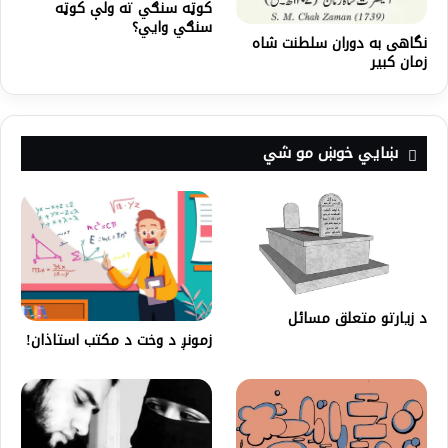
کوټه سنګي ته ولې کوټه
سنګي وايي؟
نگاهی به دوران سلطنت شاه
زمان کبیر
ښايي خوښ مو شي
د زیارتو متعلق مسائل
زمونږ د وخت د مکتب استاذان!