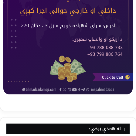
له همدې برخې: