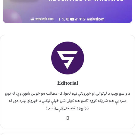
Editorial
د واسع ویب د لیکوالۍ او خپرونکي ټیم لخوا. که مطالب مو خوښ شوي وي، له نورو
سره یې هم شریکه کړئ. تاسو هم کولی شئ خپلې لیکنې د خپرولو لپاره موږ ته
راولېږئ. #مننه_چې_یاستئ