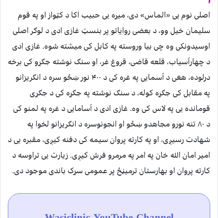
اصلی نوم یی «الماس» دی، میړه یی حبیب اکا د کټواز او په قوم
سلیمان خیل وو، د بعضی روایاتو پر بنسټ غازی ادی د لوګر اصلی
اوسیدونکی وه چی بیا وروسته په کابل کی میشته شوه. غازی ادی
د چهارآسیاب، قلعه قاضی، قروغ غر، او سنګ نوشته جګړو کی برخه
درلوده، هغی د آسمایی په غره کی د ۴۰۰ نور ښځو سره د انګریزانو
په مقابل کی جګړه کوله، د سنګ نوشته په جګړه کی د جګړی
قومانده یی په لاس کی وه. غازی ادی د آسامایی د غره په لمنو کی
د ۸۰ تنه نورو مجاهدو ښځو او انجونوسره د انګریزانو لخوا په
شهادت رسیږی، او په کارته پروان سیمه کی دفنه کیږی، مقبره یی د
امیر امان الله خان په امر په مرمرو فرش کیږی. زیارت یی تراوسه د
کارته پروان او بهارستان ترمیڼځ پر عمومی سړک باندی موجود دی.
Wasiclinic YouTube Channel