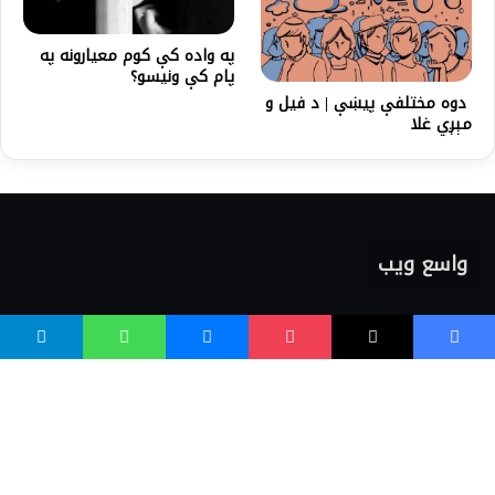
په واده کې کوم معيارونه په
پام کې ونيسو؟
دوه مختلفې پیښې | د فیل و
مېږي غلا
واسع ویب
کور پاڼه
زموږ په اړه
موږ سره اړیکه
مرسته کول
یوتیوب چینلونه