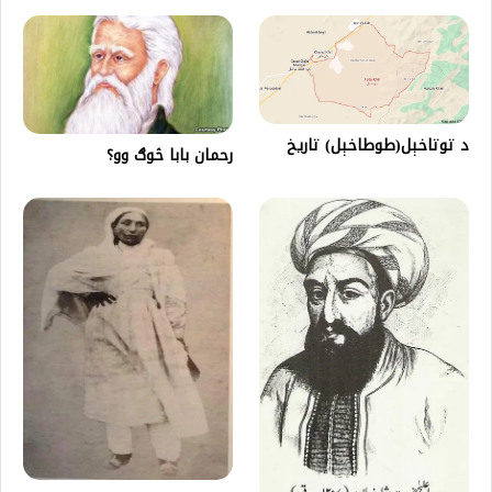
د توتاخېل(طوطاخېل) تاریخ
رحمان بابا څوګ وو؟