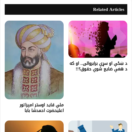
Related Articles
د ښځې او سړي برابروالی.. او که
د هغې ضایع شوي حقوق؟!!
ملي قايد اوستر امپراتور
اعلیحضرت احمدشا بابا