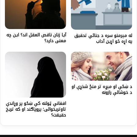
آیا زنان ناقص العقل اند؟ این چه
له مېرمنو سره د جنائي تحقیق
معنی دارد؟
په اړه څو اړین آداب
د ښځې او مېړه تر منځ شخړې او
د خوشالې رازونه
افغاني ټولنه کې ښځو پر وړاندې
تاوتریخوالی؛ پروپاګند او که تریخ
حقیقت؟