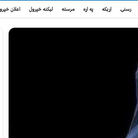
رسنۍ
اړیکه
په اړه
مرسته
لیکنه خپرول
اعلان خپرو