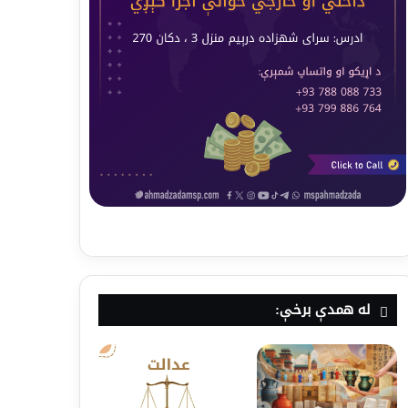
له همدې برخې: