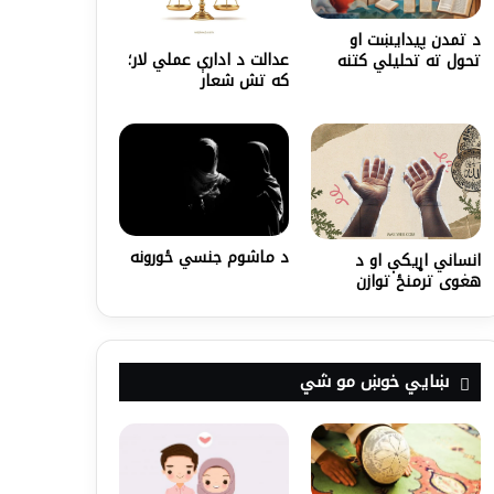
د تمدن پیدایښت او
عدالت د ادارې عملي لار؛
تحول ته تحلیلي کتنه
که تش شعار
د ماشوم جنسي ځورونه
انساني اړیکې او د
هغوی ترمنځ توازن
ښايي خوښ مو شي