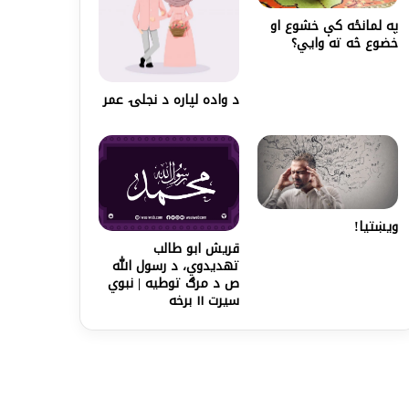
په لمانځه کې خشوع او
خضوع څه ته وايي؟
د واده لپاره د نجلۍ عمر
ویښتیا!
قریش ابو طالب
تهدیدوي، د رسول الله
ص د مرګ توطیه | نبوي
سیرت ۱۱ برخه