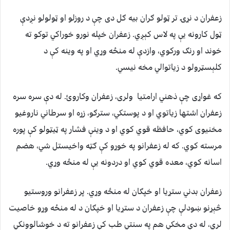
زعفران د نړۍ تر ټولو ګران بیه ګل دی چې د روزلو او ټولولو نږدې
ټول کارونه یې په لاس کېږي. زعفران خپله نورو خوراکي توکو ته
خوند او رنګ ورکوي، وازدې له منځه وړي او په وینه کې د
کلېسټرولو د زیاتوالي مخه نیسي.
که غواړی چې ذهني ارامتیا ولری، زعفران وکاروئ. له دې سره سره
زعفران اشتها زیاتوي او د پوستکي، سترګو، زړه او سرطاني ناروغیو
مخنیوی کوي، حافظه قوي کوي او د وینې فشار په ټيټولو کې پوره
مرسته کوي. که له زعفرانو په خوړو کې ګټه واخیستل شي، هضم
اسانه کوي، معده قوي کوي او دردونه یې له منځه وړي.
زعفران بدني ستړیا او خپګان له منځه وړي. پر زعفرانو وروستیو
څېړنو ښودلې چې زعفران د ستړیا او خپګان د له منځه وړو خاصیت
لري، له دې مخکې هم په سنتي طب کې زعفرانو ته د خوشالوونکي