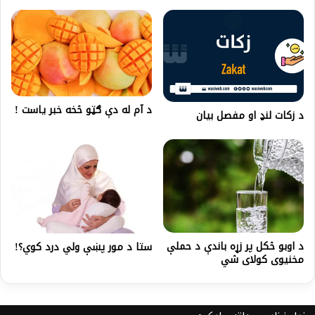
د آم له دې ګټو څخه خبر ياست !
د زکات لنډ او مفصل بيان
د اوبو څکل پر زړه باندې د حملې
ستا د مور پښې ولي درد کوي؟!
مخنیوی کولای شي