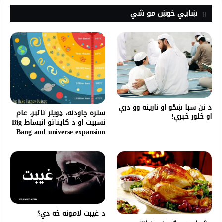
ښايي خوښ مو شي
د نن سبا ښځو او نارینه وو درې
ستره چاودنه، ډوپلر تاثیر، عام
او څلور څېرې!
نسبیت او د کایناتو انبساط Big
Bang and universe expansion
د غیبت لامونه څه دي؟