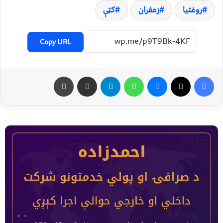
روغتیا
زعفران
ګټې
Copy URL