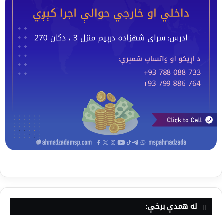
له همدې برخې: