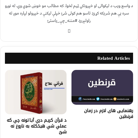
د واسع ویب د لیکوالۍ او خپرونکي ټیم لخوا. که مطالب مو خوښ شوي وي، له نورو
سره یې هم شریکه کړئ. تاسو هم کولی شئ خپلې لیکنې د خپرولو لپاره موږ ته
راولېږئ. #مننه_چې_یاستئ
Related Articles
رهنمایی های لازم در زمان
قرنطین
د قرآن کریم درې آياتونه چې که
عملي شي هيڅکله به ناروغ نه
شئ