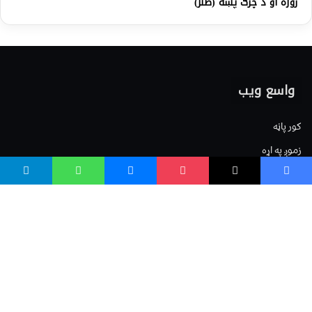
روژه او د چرګ پښه (طنز)
واسع ویب
کور پاڼه
زموږ په اړه
موږ سره اړیکه
مرسته کول
یوتیوب چینلونه
ټولنیزو رسنیو کې
مینو