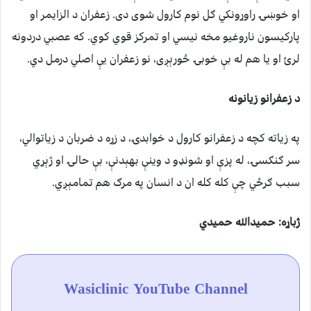
او خوښۍ راوړونکي ګل نوم کارول شوی دی. زعفران د الزایمر او
پارکیسون ناروغیو مخه نیسي او تمرکز قوي کوي. که عصبي دردونه
لرئ او یا هم له بې خوبۍ ځورېږی، نو زعفران یې اصلي درمل دي.
د زعفرانو زیانونه
په زیاته کچه د زعفرانو کارول د خوابدۍ، د زړه د ضربان د زیاتوالي،
سر ګنګسۍ، له پزې او شونډو د وینې بهېدنې، بې حالۍ او ژېړي
سبب ګرځي چې کله کله ان د انسان په مرګ هم تمامېږي.
ژباړه: حمیدالله حمیدي
Wasiclinic YouTube Channel