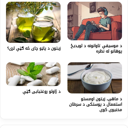
د موسیقي تاوانونه د لویدیځ
زیتون د پاڼو چای څه ګټې لری؟
پوهانو له نظره
د ژاولو روغتیایی ګټې
د ماهی، زیتون اومستو
استعمال د پوستکی د سرطان
مخنیوی کوی