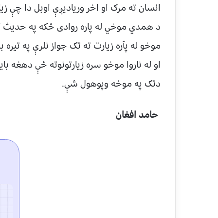
انسان ته مرګ او اخر وریادیږې اوبل دا چې زی
د همدي موخي له پاره روادی ځکه په حدیث کې 
موخو له پآره زیارت ته تګ جواز نلرې په تیره
او له ناروا موخو سره زیارتونوته ځې دهغه با
دتګ په موخه وپوهول شې
.
حامد افغان