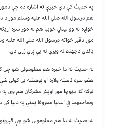
په حدیث کې دي خبرې ته اشاره ده چې دمور
هم درسول الله صلي الله علیه وسلم مور د د
خواږه نه وو لیدلي خوبیا هم له مور سره اړیکه ت
موږ دقبر خواته درسول الله صلي الله علیه 
باندي دجهنم له ویري نه یې پرې ژړلي دې
.
له حدیث نه دا خبره هم معلومولی شو چې که 
هغو سره ناسته ولاړه او پوښتنه یې کولی شې 
توګه که دیوچا مور اوپلار مشرکان هم وې په د
وصاحبهما في الدنیا معروفا یعني په دنیا کې د
له حدیث نه دا هم معلومولی شو چې قبرونو