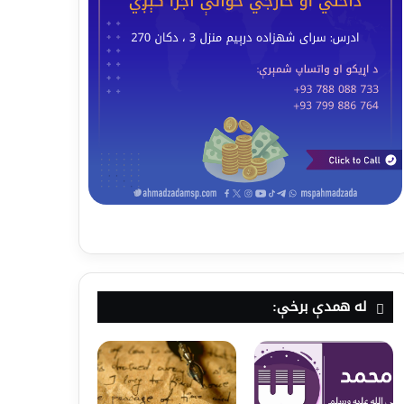
له همدې برخې: