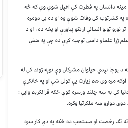
 مینه دانسان په فطرت کې اغږل شوې وې که څه
ه په کشرتوب کې وفات شوې وه او ده یې دومره
ر نورو ټولو انساني اړیکو پیاوړې او پخه ده ، او د
وسلم ژړا علماو داسې توجیه کړې ده چې په هغي
د یوچا نږدي خپلوان مشرکان وې نوپه ژوند کې له
اوکه مړه وې هم زیارت یې کولی شې او په ځانګړې
نیا کې به ښه چلند ورسره کوې ځکه قرانکریم وایې :
 دوی دواړو ښه ملګرتیا وکړه
.
ته تګ رخصت او مستحب ده ځکه په دي کار سره