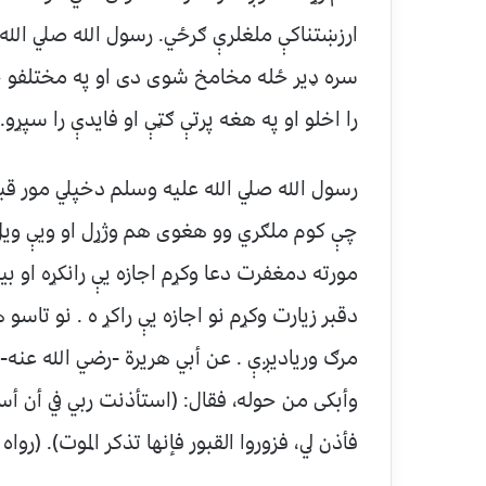
ارزښتناکې ملغلرې ګرځي. رسول الله صلي الله
سره ډیر ځله مخامخ شوی دی او په مختلفو حالا
را اخلو او په هغه پرتې ګټې او فایدې را سپړو
.
رسول الله صلي الله عليه وسلم دخپلي مور قبر 
چې کوم ملګري وو هغوی هم وژړل او ویې ویل
مورته دمغفرت دعا وکړم اجازه یې رانکړه او ب
دقبر زیارت وکړم نو اجازه یې راکړ ه . نو تاس
مرګ وریادیږې . عن أبي هريرة -رضي الله عنه- ق
وأبكى من حوله، فقال: (استأذنت ربي في أن أستغ
فأذن لي، فزوروا القبور فإنها تذكر الموت). (روا