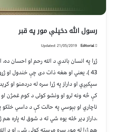
رسول الله دخپلې مور په قبر
Updated: 21/05/2019
Editorial
ژړا په انسان باندي د الله رحم او احسان ده، 
43 )، یعني او هغه ذات دی چې خندول او ژړ
سپکیږي او داراز په ژړا سره له دردمنو او کړ
کې څه ونه لرو او ونشو کولی د کوم غمژن او 
ناچاري او بېوسي په حالت کې د داسي خلکو 
،داراز ډیر ځله یوه شي ته د شوق له پاره هم ژړ
هم ژړا له موږ سره مرسته کولی شي، او د الل