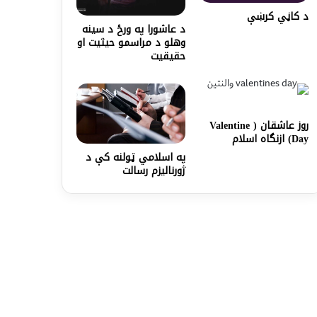
د كاڼي كرښې
د عاشورا په ورځ د سينه
وهلو د مراسمو حيثيت او
حقيقيت
روز عاشقان ( Valentine
Day) ازنگاه اسلام
په اسلامي ټولنه کې د
ژورنالیزم رسالت