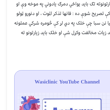
ارتونوته تګ باید یواځي دمرګ یادوني په موخه وې او
تصریح شوې ده : فانها تذکر الموت ، او دنورو ټولو
 بیا نن سبا چې خلک په دي لړ کې څومره شرکي عملونه
ید زیات مخالفت وکړل شې او خلک باید زیارتونو ته
Wasiclinic YouTube Channel