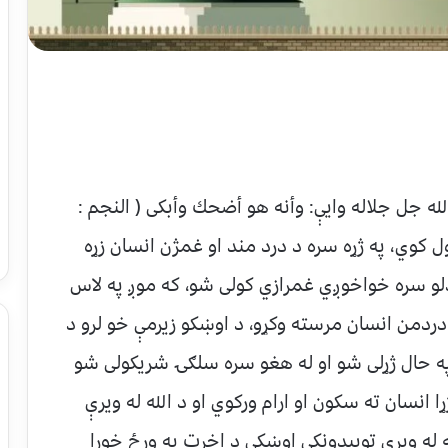
الله جل جلاله وایې: وأنه هو أضحك وأبكى ( النجم :
ول کوي، په ژړه سره د درد مند او غمژن انسان زړه
یدلو سره خواخوږي غمرازي کولی شو، که موږ په لاس
دردمن انسان مرسته وکړو، د اوښکو زیرمې خو لرو د
په حال ژړلی شو او له هغو سره سلګۍ شریکولی شو
ا انسان ته سکون او ارام ورکوي او د الله له ویرې
ه له ویرې تویېدونکې اوښکې د اخرت په ورځ خورا