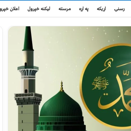
رسنۍ
اړیکه
په اړه
مرسته
لیکنه خپرول
اعلان خپرو