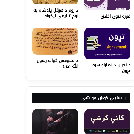
د روم د هرقل پادشاه په
نوم تبلیغی لیکونه
غوره نبوي اخلاق
د مقوقس ځواب رسول
د نجران د نصاراو سره
الله (ص)
تړون
ښايي خوښ مو شي