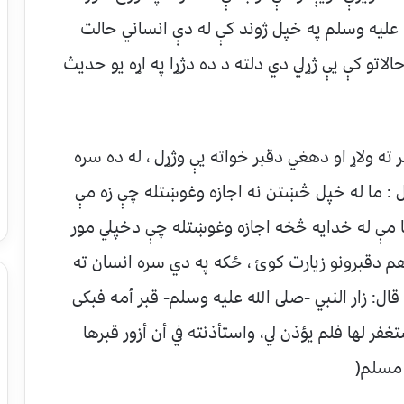
 علیه وسلم په خپل ژوند کې له دې انساني حالت
تو کې یې ژړلي دي دلته د ده دژړا په اړه یو حدیث
ته ولاړ او دهغي دقبر خواته یې وژړل ، له ده سره
 : ما له خپل څښتن نه اجازه وغوښتله چې زه مې
یا مې له خدایه څخه اجازه وغوښتله چې دخپلي مور
و هم دقبرونو زیارت کوئ ، ځکه په دي سره انسان ته
ال: زار النبي -صلى الله عليه وسلم- قبر أمه فبكى
فر لها فلم يؤذن لي، واستأذنته في أن أزور قبرها
ه مسلم
)