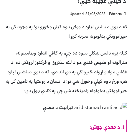
د کیلې عجیبه ګټې!
Updated: 31/05/2023
Editorial
که د یوې میاشتې لپاره د ورځې دوه کیلې وخورو نو؛ په وجود کې به
حیرانوونکي بدلونونه تجربه کړو!
کیله یوه داسې ښکلې میوه ده چې، په کافي اندازه ویټامینونه،
منرالونه او طبیعي قندي مواد لکه سکروز او فرکتوز لرونکې ده، د
غذایي موادو اړوند څیړونکي په دې اند دي، که د یوې میاشتي لپاره
هره ورځ دوه کیلې وخوړل شي نو؛ د انسان د روغتیا په تامین کې به
حیرانوونکي بدلونونه رامینځته شي چې په لاندې ډول دي:
۱. د معدې جوش: