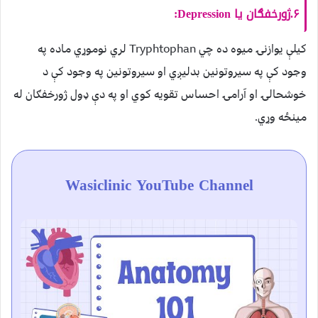
۶.ژورخفګان یا Depression:
کیلې یوازنۍ میوه ده چي Tryphtophan لري نوموړي ماده په
وجود کې په سیروتونین بدلیږي او سیروتونین په وجود کې د
خوشحالۍ او آرامۍ احساس تقویه کوي او په دې ډول ژورخفګان له
مینځه وړي.
Wasiclinic YouTube Channel