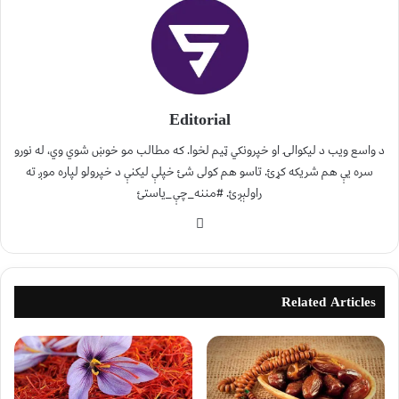
Editorial
د واسع ویب د لیکوالۍ او خپرونکي ټیم لخوا. که مطالب مو خوښ شوي وي، له نورو
سره یې هم شریکه کړئ. تاسو هم کولی شئ خپلې لیکنې د خپرولو لپاره موږ ته
راولېږئ. #مننه_چې_یاستئ
Related Articles