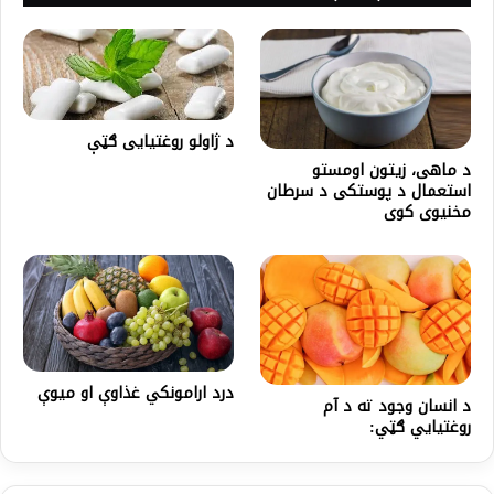
د ژاولو روغتیایی ګټې
د ماهی، زیتون اومستو
استعمال د پوستکی د سرطان
مخنیوی کوی
درد ارامونکي غذاوې او میوې
د انسان وجود ته د آم
روغتیایي ګټي: