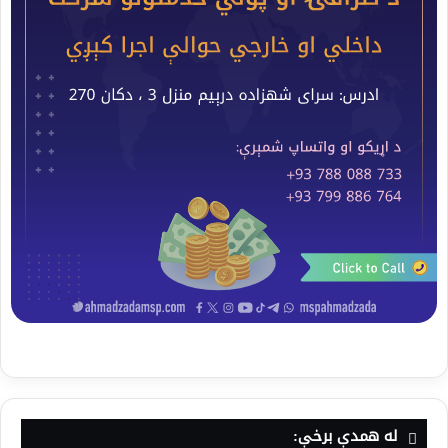
له همدې برخې: