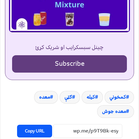
چینل سبسکرایب او شریک کړئ
Subscribe
کمخوني
کیله
ګټې
معده
معده جوش
Copy URL