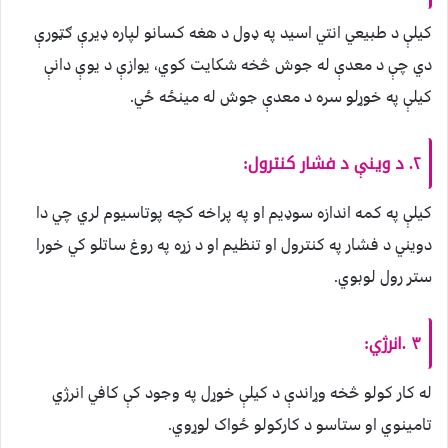
کیلې د طبیعي انتي اسید په ډول د هغه کسانو لپاره ډیرې ګټورې
دي چې د معدې له جوش څخه شکایت کوي، یوازې د یوې دانې
کیلې په خوړلو سره د معدې جوش له مینځه ځي.
۲. د وینې د فشار کنترول:
کیلې په کمه اندازه سوډیم او په پراخه کچه پوتاسیوم لري چي دا
دویني د فشار په کنترول او تنظیم او د زړه په روغ ساتلو کي خورا
ستر رول لوبوي.
۳ .انرژي:
له کار کولو څخه وړاندې د کیلې خوړل په وجود کې کافي انرژي
تامینوي او ستاسو د کارکولو ځواک لوړوي.