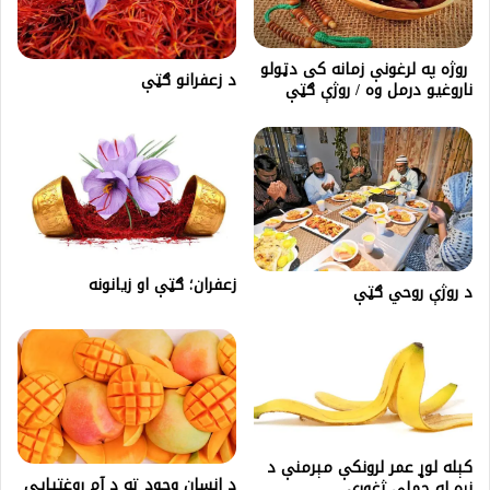
روژه په لرغونې زمانه کی دټولو
د زعفرانو ګټې
ناروغيو درمل وه / روژې ګټې
زعفران؛ ګټې او زيانونه
د روژې روحي ګټې
کېله لوړ عمر لرونکې مېرمنې د
د انسان وجود ته د آم روغتیایي
زړه له حملې ژغوري