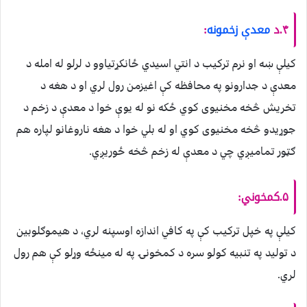
۴.د
معدې زخمونه
:
کیلې ښه او نرم ترکیب د انتي اسیدي ځانکړتیاوو د لرلو له امله د
معدې د جدارونو په محافظه کې اغیزمن رول لري او د هغه د
تخریش څخه مخنیوی کوي ځکه نو له یوې خوا د معدې د زخم د
جوړیدو څخه مخنیوی کوي او له بلي خوا د هغه ناروغانو لپاره هم
ګټور تمامیږي چي د معدې له زخم څخه ځوریږي.
۵.کمخوني:
کیلې په خپل ترکیب کې په کافي اندازه اوسپنه لري، د هیموګلوبین
د تولید په تنبیه کولو سره د کمخونۍ په له مینځه وړلو کې هم رول
لري.