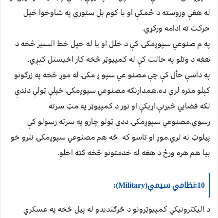
له هغې وروسته د ځمکې او يا کوم بل ستوري په شاوخوا خپل
حرکت ته ادامه ورکړي.
په م صنوعي سپوږمکۍ کې د خلل او يا له خپل خط السير څخه د
هغه د وتلو په حالت کې له کمپيوټر څخه کار اخيستل کېږي.
په داسې حأل کې چې مصنو عي سپو ږ مکۍ له موږ څخه په زرګونو
کېلو متره لرې ده.همدارنګه مصنوعي سپوږمکۍ خپلې ټولې دندې
لکه فضايي څيړنې،اړيکې او نور د کمپيوټر په مټ سرته
رسوي.مصنوعي سپوږمکۍ ددې ټولو چارو په سرته رسولو کې
پيلوټ نه لري.موږ او تاسو که څه هم مصنوعي سپوږمکۍ نلرو خو
بيا هم هره ورځ د هغه له خدمتونو څخه ګټه اخلو.
10:نظامي سيمې(Military):
د اليکترونيکي کمپيوټرونو د څرګنديدو له پيل څخه په عسکري