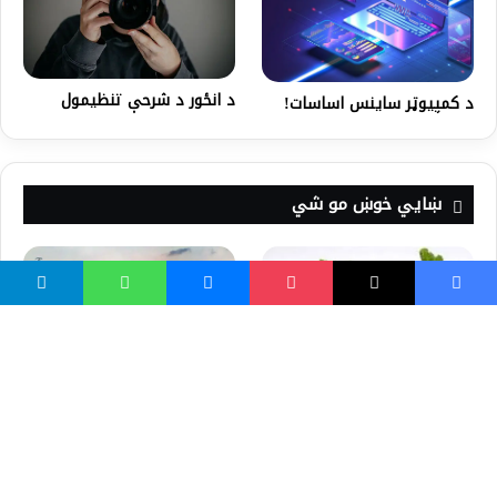
د انځور د شرحې تنظيمول
د کمپیوټر ساینس اساسات!
ښايي خوښ مو شي
سوله: ضرورت او امکان ؛ د
افغانستان سوله، امریکا او
دخوب په مهال دخېټي د
طالبان
وازګي د ويلي کولو جادويي
شربت