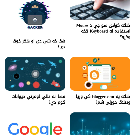
څنګه کولای سو چې د Mouse
استفاده له Keyboard څخه
وکړو؟
هک څه شى دى او هکر څوک
دى؟
څنګه په Blogger.com کې وړیا
فضا ته تللي لومړني حیوانات
ویبلاګ جوړلی شم؟
کوم دي؟