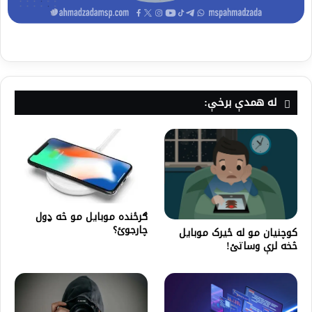
له همدې برخې:
ګرځنده موبایل مو څه ډول
چارجوئ؟
کوچنیان مو له ځیرک موبایل
څخه لرې وساتئ!