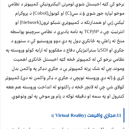
برخو کې ګټه اخيستل شوې.لومړنی اليکترونيکي کمپيوټر د نظامي
موخو لپاره جوړ شوی ؤ.د سي(C) او کوبول(Cobol) د پروګرام
ليکنې ژبې او همدارنګه د کمپيوټري شبکو تړون(Network) او
انترنيټ چې د TCP/IP په نامه ياديږي د نظامي سرچينو پواسطه
منځ ته راغلې.په ځانګړي ډول په دې دوو وروستيو کې د ستورو د
جګړې او SDIيا ستراتيژيکې دفاع د مفکورو له ارايه کولو وروسته په
نظامي برخو کې له کمپيوټر څخه ګټه اخيستل ځانګړی اهميت
وموند.چې له شک پرته کمپيوټر يې د جګړې دډګر په واکمن بدل
کړی ؤ.(له دې وروسته توپچي د جګړې د ډګر واکمن نه دی).کمپيوټر
کولای شي چې له لانچر څخه د راکتونو له انداخت وروسته هم هغه
کنترول او په سمه او دقيقه توګه د پام وړ موخې په لور وتوغوي.
11:مجازي واقيعت (Virtual Reality ):