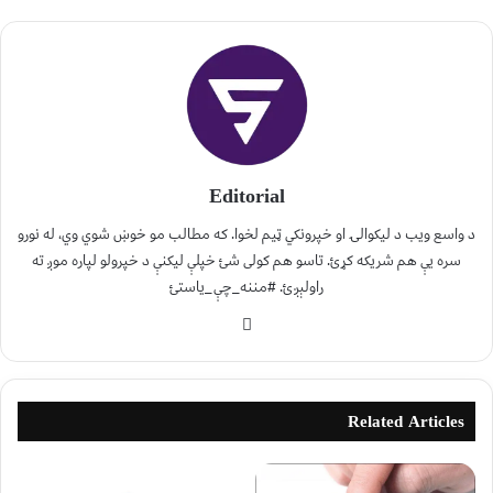
Editorial
د واسع ویب د لیکوالۍ او خپرونکي ټیم لخوا. که مطالب مو خوښ شوي وي، له نورو
سره یې هم شریکه کړئ. تاسو هم کولی شئ خپلې لیکنې د خپرولو لپاره موږ ته
راولېږئ. #مننه_چې_یاستئ
Related Articles