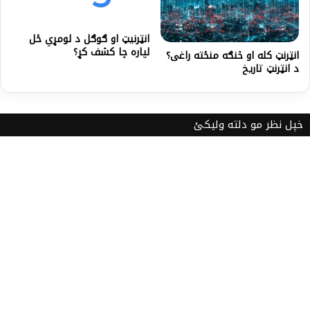
انټرنیټ او ګوګل د لومړي ځل
لپاره چا کشف کړ؟
انټرنټ کله او څنګه منځته راغی؟
د انټرنټ تاریخ
خپل نظر مو دلته ولیکئ