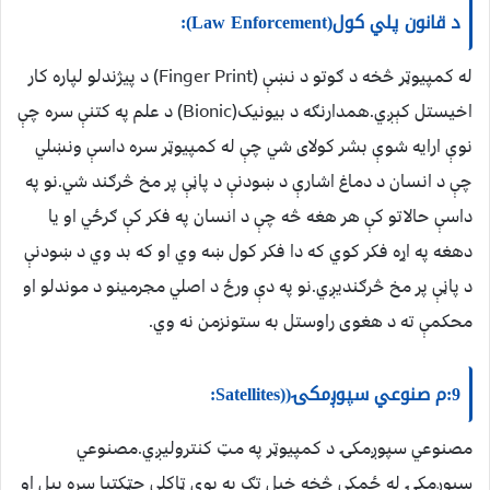
د قانون پلي کول(Law Enforcement):
له کمپيوټر څخه د ګوتو د نښې (Finger Print) د پيژندلو لپاره کار
اخيستل کېږي.همدارنګه د بيونيک(Bionic) د علم په کتنې سره چې
نوې ارايه شوې بشر کولای شي چې له کمپيوټر سره داسې ونښلي
چې د انسان د دماغ اشارې د ښودنې د پاڼې پر مخ څرګند شي.نو په
داسې حالاتو کې هر هغه څه چې د انسان په فکر کې ګرځي او يا
دهغه په اړه فکر کوي که دا فکر کول ښه وي او که بد وي د ښودنې
د پاڼې پر مخ څرګنديږي.نو په دې ورځ د اصلي مجرمينو د موندلو او
محکمې ته د هغوی راوستل به ستونزمن نه وي.
9:م صنوعي سپوږمکۍ((Satellites:
مصنوعي سپوږمکۍ د کمپيوټر په مټ کنتروليږي.مصنوعي
سپوږمکۍ له ځمکې څخه خپل تګ په يوې ټاکلې چټکتيا سره پيل او