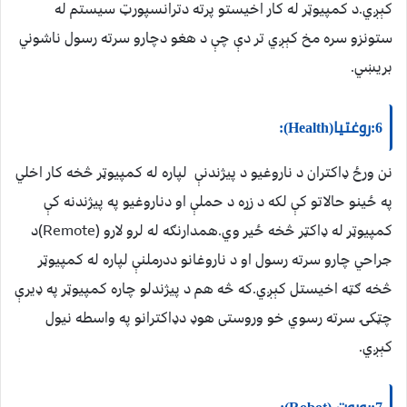
کېږي.د کمپيوټر له کار اخيستو پرته دترانسپورټ سيستم له
ستونزو سره مخ کېږي تر دې چې د هغو دچارو سرته رسول ناشوني
بريښي.
6:روغتيا(Health):
نن ورځ ډاکتران د ناروغيو د پيژندنې لپاره له کمپيوټر څخه کار اخلي
په ځينو حالاتو کې لکه د زړه د حملې او دناروغيو په پيژندنه کې
کمپيوټر له ډاکټر څخه ځير وي.همدارنګه له لرو لارو (Remote)د
جراحي چارو سرته رسول او د ناروغانو ددرملنې لپاره له کمپيوټر
څخه ګټه اخيستل کېږي.که څه هم د پيژندلو چاره کمپيوټر په ډيرې
چټکۍ سرته رسوي خو وروستی هوډ دډاکترانو په واسطه نيول
کېږي.