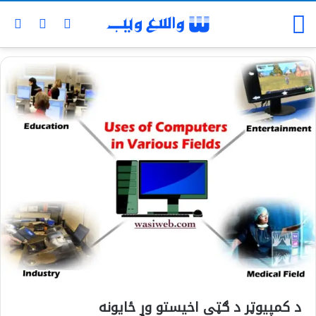
د کمپيوټر د ګټې اخيستو وړ ځايونه