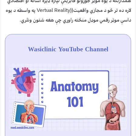
همدارنګه د يوه موټر جوړولو فابريکې لپاره ډيره اسانه او اقتصادي
لاره ده تر څو د مجازي واقعيت((Vertual Reality په واسطه د يوه
داسې موټر رقمي موډل منځته راوړي چې هغه شتون ونلري.
Wasiclinic YouTube Channel