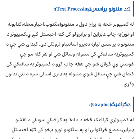
2:د متنونو پراسس(Text Processing):
له کمپيوټر څخه په پراخ ډول د متنونو(مکتوب،اخبار،مجله،کتابونه
او نور)په چاپ،ډيزاين او برابرولو کې ګټه اخيستل کېږ ي.کمپيوټر د
متنونو د پراسس لپاره دډيرو اسانتياو لرونکی دی. کېدای شي چې د
کمپيوټرپه ساتنځي کې متنونه وساتل شي او هر کله مو چې
غوښتي وي کولای شو چې هغه چاپ کړو.د کمپيوټر په ساتنځي کې
کېدای شي چې ساتل شوي متنونه په ډيرې اسانۍ سره د بڼې بدلون
وکړي.
3:ګرافيک(Graphic):
له کمپيوټري ګرافيک څخه د Dataپه ګرافيکي ښودنې،د نقشو
ډيزاين،ددماغ څرنګوالی او په سلګونو نورو برخو کې ګټه اخيستل