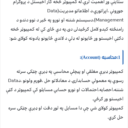
ستاينې وړ اهميت لري.له کمپيوټر څخه کار اخيستل د پروګرام
جوړونې ،اپراتوري،د اطلاعاتو مديريت(Data
(Management،دسيستم شننه او نورو په څير د نوو دندو د
رامنځته کېدو لامل ګرځيدلی دی.په دې ځای کې له کمپيوټر څخه
دګټې اخيستو وړ ځايونو له ډلې د لاندې ځايونو يادونه کولای شو:
1:محاسبه (Account):
کمپيوټر ډيرې مغلقې او پيچلې محاسبې په ډيرې چټکۍ سرته
رسوي.په معمولي حسابدارۍ د معادلاتو حل ،فورم ولونو ،دData
شننه،احصايه،احتمالات او نورو حسابي مسايلو کې کمپيوټر د ګټې
اخيستو وړ ګرځي.
کمپيوټر کولای شي چې دا مسايل په لوړ دقت او ډيرې چټکۍ سره
حل کړي.