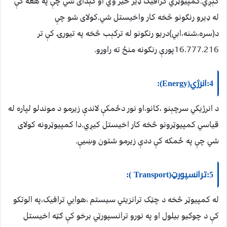
کېږي.کمپيوټري ګرافيک ډير ځير وي او کېدای شي چې په هغه کې
له ډيرو رنګونو څخه کار واخيستل شي.کولای شو چې
د(سره،شنه،ابي)دريو رنګونو له ترکېب څخه په تيورۍ کې تر
16.777.216پورې رنګونه منځ ته راوړو.
4:انرژي(Energy):
د انرژيکي سرچېنو ،کانو،او نور دځمکې لاندې زيرمو د موندلو لپاره له
قياسي کمپيوټرونو څخه کار اخيستل کيږي.دا کمپيوټرونه کولای
شي چې په ځمکه کې ددې زيرمو شتون وښيې.
5:ترانسپورټ(Transport ):
له کمپيوټر څخه د چټک ترانزيتي سيستم ،هوايي ترافيک،په الوتکو
کې د چوکیو بيلول او په نورو ترانسپورټي برخو کې ګټه اخيستل