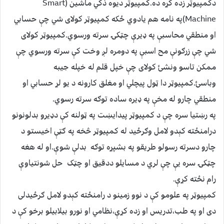
دکمپيوټر زده کړه ده.کمپيوټر ديوه ذکي ماشين (Smart
Machine)په نامه هم يادوي ځکه کمپيوټر کولای شي چې حسابي
او منطقي محاسبې په ډيرې چټکۍ سرته ورسوي.کمپيوټر کولای
شي چې زرګونې مح اسبې په دومره لږ وخت کې سرته ورسوي چې
ممکن تاسو ونشئ کولای چې خپل قلم له خپله جيبه
وباسئ.کمپيوټر دا ټول پيچلي او مغلق کارونه د يو لړ حسابي او
منطقي چارو له مخې په ډيره ساده توګه سرته رسوي.
په رښتيا سره چې د کمپيوټر پيدايښت په ټولنه کې دډيرو بدلونونو
درامنځته کېدو لامل وګرځيد له کمپيوټر څخه په ګټې اخيستو د
چارو دسرته رسولو طريقو په بشپړه توګه بدلې شوې.او له هغه
چټکۍ سره يې چې لري د مسايلو ددقيق او چټک حل شونتياوې
رام نځته کړې.
کمپيوټر په علومو کې د نوو زمينو د رامنځته کېدو لامل ګرځيدلی
دی او په طب،تدريس او زده کړې،نظامي او نورو بيلابيلو برخو کې د