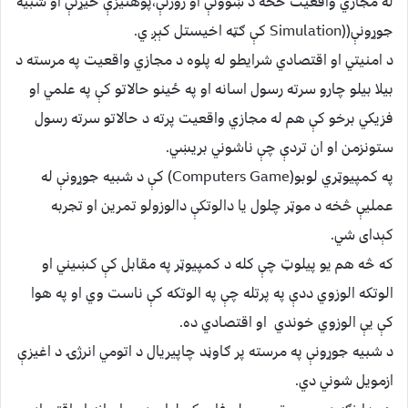
له مجازي واقعيت څخه د ښوونې او روزنې،پوهنيزې څيړنې او شبيه
جوړونې((Simulation کې ګټه اخيستل کېږ ي.
د امنيتي او اقتصادي شرايطو له پلوه د مجازي واقعيت په مرسته د
بيلا بيلو چارو سرته رسول اسانه او په ځينو حالاتو کې په علمي او
فزيکي برخو کې هم له مجازي واقعيت پرته د حالاتو سرته رسول
ستونزمن او ان تردې چې ناشوني بريښي.
په کمپيوټري لوبو(Computers Game) کې د شبيه جوړونې له
عمليې څخه د موټر چلول يا دالوتکې دالوزولو تمرين او تجربه
کېدای شي.
که څه هم يو پيلوټ چې کله د کمپيوټر په مقابل کې کښيني او
الوتکه الوزوي ددې په پرتله چې په الوتکه کې ناست وي او په هوا
کې يې الوزوي خوندي او اقتصادي ده.
د شبيه جوړونې په مرسته پر ګاوڼد چاپيريال د اتومي انرژۍ د اغيزې
ازمويل شوني دي.