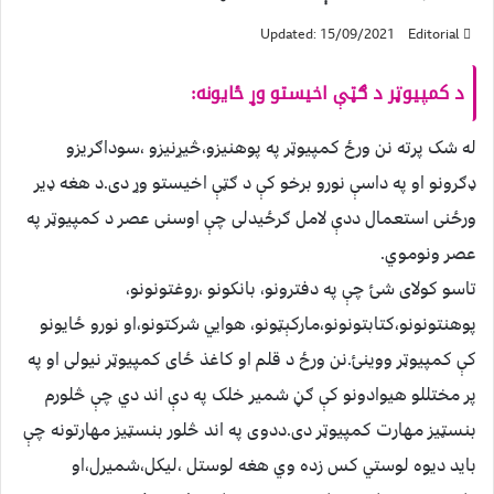
Updated: 15/09/2021
Editorial
د کمپيوټر د ګټې اخيستو وړ ځايونه:
له شک پرته نن ورځ کمپيوټر په پوهنيزو،څيړنيزو ،سوداګريزو
ډګرونو او په داسې نورو برخو کې د ګټې اخيستو وړ دی.د هغه ډير
ورځنی استعمال ددې لامل ګرځيدلی چې اوسنی عصر د کمپيوټر په
عصر ونوموي.
تاسو کولای شئ چې په دفترونو، بانکونو ،روغتونونو،
پوهنتونونو،کتابتونونو،مارکېټونو، هوايي شرکتونو،او نورو ځايونو
کې کمپيوټر ووينئ.نن ورځ د قلم او کاغذ ځای کمپيوټر نيولی او په
پر مختللو هيوادونو کې ګڼ شمير خلک په دې اند دي چې څلورم
بنسټيز مهارت کمپيوټر دی.ددوی په اند څلور بنسټيز مهارتونه چې
بايد ديوه لوستي کس زده وي هغه لوستل ،ليکل،شميرل،او