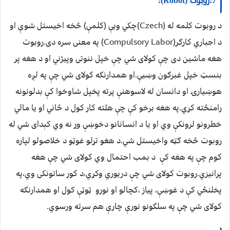
7:روبوت (Robot):
د روبوت کلمه له (Czech)چکي ويې (کلمې) څخه اخيستل شوې او
د اجباري کارګر(Compulsory Labor) په معنی سره دی.روبوت
هغه ماشين دی چې کولای شي چې خپل ننوتی وپيژني او د هغه پر
بنسټ خپل غبرګون وښيې.او همدارنګه کولای شي چې په لږه
هوښيارۍ او دانسان له لاسوهنې پرته پخپل شاوخوا کې بدلونونه
رامنځته کړي.په هغه برخو کې چې هلته کار کول د ځاني او يا مالي
خطرونو لرونکې وي او يا د انسانانو دخوښې وړ نه وي کېدای شي له
روبوت څخه ګټه واخيستل شي.د هغو تړلو غوټو د خلاصولو لپاره
کوم چې په هغه کې د بمب احتمال وي کولای شي چې هغه
پرانيزي.روبوت کولای شي چې دريوري وکړي،د کور ساتونکی وي،په
پخلنځي کې د غوښې، پياز ،کچالو او نورو ټوټې کول او همدارنګه
کولای شي چې په سلګونو نورې چارې هم سرته ورسوي.