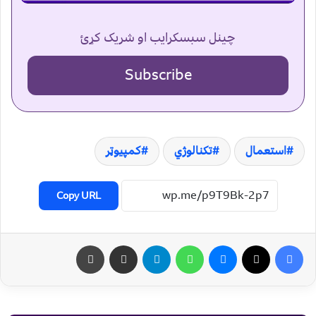
چینل سبسکرایب او شریک کړئ
Subscribe
استعمال
تکنالوژي
کمپیوټر
Copy URL