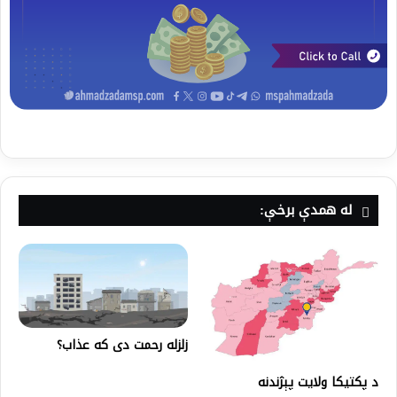
له همدې برخې:
زلزله رحمت دی که عذاب؟
د پکتيکا ولايت پېژندنه