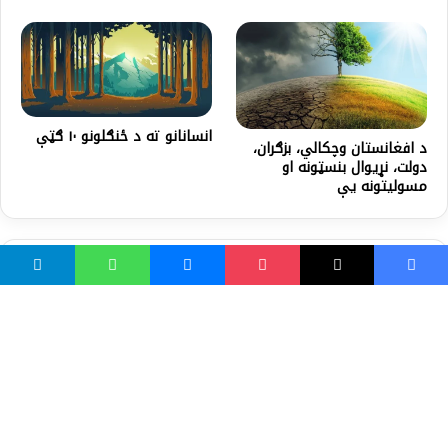
انسانانو ته د ځنګلونو ۱۰ ګټې
د افغانستان وچکالي، بزګران،
دولت، نړيوال بنسټونه او
مسوليتونه يې
ښايي خوښ مو شي