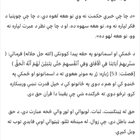
«د چا چې خبري حکمت نه وې نو هغه لغوه دي، د چا چې چوپتیا د
فکر لپاره نه وه، نو هغه سهوه ده، او د چا چې نظر د عبرت لپاره نه
وو، نو هغه لهو ده».
د ځمکې او اسمانونو په حقه پیدا کوونکی (الله جل جلاله) فرمائي: ﴿
سَنُرِيهِمْ آَيَاتِنَا فِي الْآَفَاقِ وَفِي أَنْفُسِهِمْ حَتَّى يَتَبَيَّنَ لَهُمْ أَنَّهُ الْحَقُّ ﴾
[فصلت: 53] ژباړه: ژر به مونږ هغوی ته د اسمانونو او ځمکې په
څنډو کې او هم د دوی په ځانونو کې د خپل قدرت نښې ورښکاره
کړو، ترڅو دوی ته څرګنده شي چې یقینا دا قرآن حق دی.
حق له ټینګښت، ثبات، لویوالي او لوړ والي څخه عبارت دی، د حق
ضد باطل دی، چې زوال، له مینځه تللو، ټیټوالي اوبې فایدې توب ته
ویل کیږي.