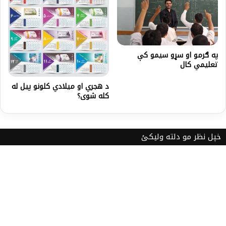
په ګرمو او سړو سیمو کې
تعلیمي کال
د هجري او میلادي کلونو پيل له
کله شوی؟
خپل نظر مو دلته ولیکئ