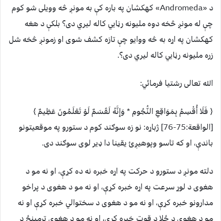
د «Andromeda» کهکشان په باره کې به مونږ څه وویلی شو کوم
چې له مونږ څخه دوه ملیونه رڼايي کاله لیري دی؟ بلکې د هغه
کهکشان په اړه به څه ووایو چې تازه کشف شوی او زمونږ څخه شل
زره ملیونه رڼايي کاله لیري دی؟.
الله تعالی رشتیا فرمائي:
﴿ فَلَا أُقْسِمُ بِمَوَاقِعِ النُّجُومِ * وَإِنَّهُ لَقَسَمٌ لَوْ تَعْلَمُونَ عَظِيمٌ ﴾
[الواقعة:75-76] ژباړه: نو زه سوګند کوم د ستورو په موقعیتونو
باندې، او که تاسو وپوهیږئ یقینا دا ډیر لوی سوګند دی.
دلته مونږ د ستورو د حرکت په اړه خبره نه ده کړې، او نه مو د
هغوی د لوړ سرعت په اړه خبره کړې، او نه مو د هغوی د پراخو
مدارونو خبره کړې، او نه مو د هغوی د سختوالي خبره کړې او نه
مو د هغوی د ځلا د قوت خبره کړې، او نه مو د هغوی ترمینځ د