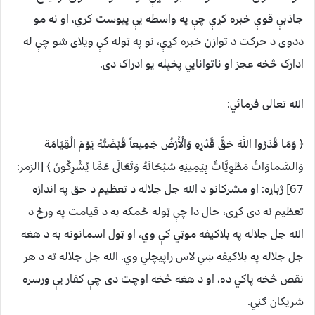
جاذبې قوې خبره کړې چې په واسطه یې پیوست کړي، او نه مو
ددوی د حرکت د توازن خبره کړې، نو په ټوله کې ویلای شو چې له
ادارک څخه عجز او ناتوانايي پخپله یو ادراک دی.
الله تعالی فرمائي:
﴿ وَمَا قَدَرُوا اللَّهَ حَقَّ قَدْرِهِ وَالْأَرْضُ جَمِيعاً قَبْضَتُهُ يَوْمَ الْقِيَامَةِ
وَالسَّماوَاتُ مَطْوِيَّاتٌ بِيَمِينِهِ سُبْحَانَهُ وَتَعَالَى عَمَّا يُشْرِكُونَ ﴾ [الزمر:
67] ژباړه: او مشرکانو د الله جل جلاله د تعظیم د حق په اندازه
تعظیم نه دی کړی، حال دا چې ټوله ځمکه به د قیامت په ورځ د
الله جل جلاله په بلاکیفه موټي کې وي، او ټول اسمانونه به د هغه
جل جلاله په بلاکیفه ښي لاس راپیچلي وي. الله جل جلاله ته د هر
نقص څخه پاکي ده، او د هغه څخه اوچت دی چې کفار یې ورسره
شریکان ګڼي.