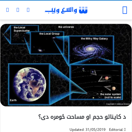
د کایناتو حجم او مساحت څومره دی؟
Updated: 31/05/2019
Editorial