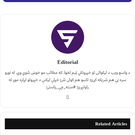
Editorial
د واسع ویب د لیکوالۍ او خپرونکي ټیم لخوا. که مطالب مو خوښ شوي وي، له نورو
سره یې هم شریکه کړئ. تاسو هم کولی شئ خپلې لیکنې د خپرولو لپاره موږ ته
راولېږئ. #مننه_چې_یاستئ
Related Articles