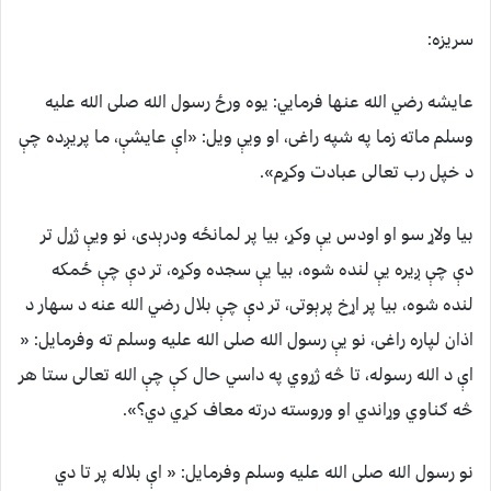
سریزه:
عایشه رضي الله عنها فرمایي: یوه ورځ رسول الله صلی الله علیه
وسلم ماته زما په شپه راغی، او ویې ویل: «اې عایشې، ما پریږده چې
د خپل رب تعالی عبادت وکړم».
بیا ولاړ سو او اودس یې وکړ، بیا پر لمانځه ودرېدی، نو ويې ژړل تر
دې چې ږیره یې لنده شوه، بیا یې سجده وکړه، تر دې چې ځمکه
لنده شوه، بیا پر اړخ پرېوتی، تر دې چې بلال رضي الله عنه د سهار د
اذان لپاره راغی، نو یې رسول الله صلی الله علیه وسلم ته وفرمایل: «
اې د الله رسوله، تا څه ژړوي په داسي حال کې چې الله تعالی ستا هر
څه ګناوي وړاندي او وروسته درته معاف کړي دي؟».
نو رسول الله صلی الله علیه وسلم وفرمایل: « اې بلاله پر تا دي