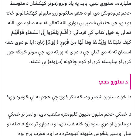
ملیارده» ستوري ښيي. باید په یاد ولرو زمونږ کهکشان د متوسط
حجم درلودونکی دی، او د هغو سلګونو زرو ملیونو کهکشانونو څخه
یو دی، چې حقیقي شمېر یې یوازي الله تعالی ته ښه مالوم دی، الله
تعالی په خپل کتاب کې فرمائي: ﴿ أَفَلَمْ يَنْظُرُوا إِلَى السَّمَاءِ فَوْقَهُمْ
كَيْفَ بَنَيْنَاهَا وَزَيَّنَّاهَا وَمَا لَهَا مِنْ فُرُوجٍ ﴾ [ق6] ژباړه: ایا نو دوی هغه
اسمان ته نه دي کتلي چې د دوی نه پورته دی، چې مونږ څرنګه جوړ
کړی او ښایسته کړی او کوم چاکونه (درزونه) یې نشته.
د ستورو حجم:
دا خو د ستورو شمېر وه، څه فکر کوئ چې حجم به یې څومره وي؟
د ځمکې حجم ملیون ملیون کلیومتره مکعب دی، او لمر تر ځمکې
یو ملیون او درې سوه زره ځله غټ دی، او د دواړو تر منځ فاصله یو
سل او شپږ پنځوس ملیونه کیلومتره ده، او د عقرب برج یوه