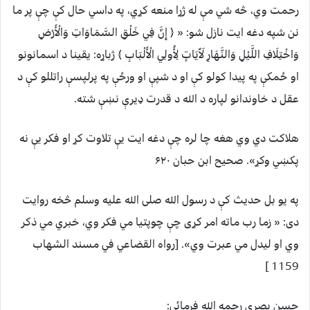
رحمت وي، څه شي مې له ژړا منعه کړي، په داسي حال کې چې پر ما
نن شپه دغه ایت نازل شو: « ﴿ إِنَّ فِي خَلْقِ السَّمَاوَاتِ وَالْأَرْضِ
وَاخْتِلَافِ اللَّيْلِ وَالنَّهَارِ لَآَيَاتٍ لِأُولِي الْأَلْبَابِ ﴾ ژباړه: یقینا د اسمانونو
او ځمکې په پیدا کولو کې او د شپې او ورځې په پرلپسې راتللو کې د
عقل د خاوندانو لپاره د الله د قدرت ډیرې نښې شته.
هلاکت دي وي هغه چا لره چې دغه ایت یې تلاوت کړ او فکر یې نه
پکښي وکړ». صحیح ابن حبان ۶۲۰
په یو بل حدیث کې د رسول الله صلی الله علیه وسلم څخه روایت
دی: « زما رب ماته امر کړی چې چوپتیا مي فکر وي، خبري مي ذکر
وي او لیدل مي عبرت وي». [رواه القضاعي في مسند الشهاب
1159 ]
حسن بصري رحمه الله فرمائي: