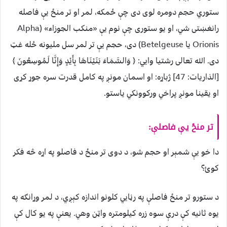
ستوري حجم دومره لوی دی چې ځمکه، لمر او تر منځ یې فاصله
رانغښتی شي، او یو ستوری چې نوم یې «منکب الجوزاء» (Alpha
Orionis یا Betelgeuse) دی، حجم یې تر لمر سل ملیونه ځله غټ
دی. الله تعالی رشتیا وايي: ﴿ وَالسَّمَاءَ بَنَيْنَاهَا بِأَيْدٍ وَإِنَّا لَمُوسِعُونَ ﴾
[الذاريات: 47] ژباړه: او اسمان مونږ په کامل قدرت سره جوړ کړی
او یقینا مونږ پراخي ورکوونکي یاستو.
تر منځ یې فاصلې:
دا خو یې شمېر او حجم شو، د دوی تر منځ د فاصلو په اړه څه فکر
کوئ؟
د ستورو تر منځ فاصلې په رڼايي کلونو اندازه کېږي، د لمر وړانګه په
یوه ثانیه کې درې سوه زره کیلومتره واټن وهي. یعنې په یو کال کې