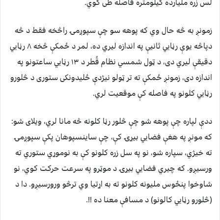
لس زره ملیارده کیلومتره فاصله طی کوي.
زمونږ به څه حال وي که پوهه سو چې سپوږمۍ راڅخه فقط د څه
دپاڅه یوې رڼايي ثانیې په اندازه لیري ده، لمر د ځمکې څخه ۸ رڼايي
دقیقې لیري دی، د ټول شمسي نظام قُطر د ۱۳ رڼايي ساعتونو په
اندازه دی، زمونږ ځمکې ته تر ټولو نیژدې ځلیدونکی ستوری د څلورو
رڼايي کلونو په فاصله کې موقعیت لري.
ددې لپاره چې پوهه شو چې څلور رڼا کلونه څه مانا لري، ویلای شو:
که مونږ په هغې فضايي بیړۍ کې، چې ساینسپوهان پکې سپوږمۍ
ته خیژي، سپاره شو، نو په سل زره کلونو کې به نوموړي ستوري ته
ورسیږو. که چیري فضايي بیړۍ د موټرو په سرعت حرکت کوي، نو
شاوخوا پنځوس ملیونه کلونو ته به اړتیا وي ترڅو ورورسیږو. دا د
(څلورو رڼايي کالونو) د مسافې معنا ده !!.