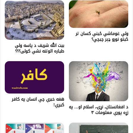
ولې غوماشي ځينې کسان تر
ځينو نورو ډېر چيچي؟
بیت الله شریف د پاسه ولې
طیاره الوتنه نشي کولی؟؟؟
هغه خبرې چې انسان په کافر
کیږي!
د افغانستان، نړۍ، اسلام او… په
زړه پورې معلومات ۳