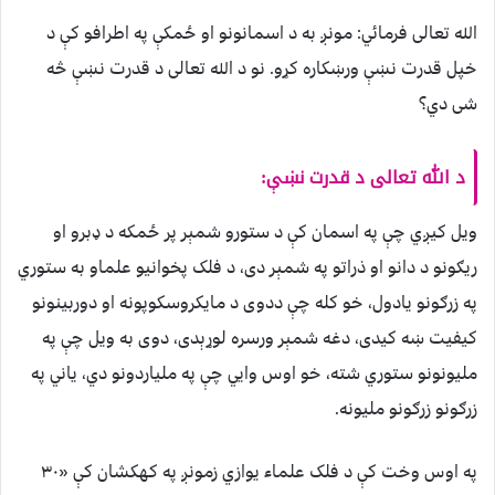
الله تعالی فرمائي: مونږ به د اسمانونو او ځمکې په اطرافو کې د
خپل قدرت نښې ورښکاره کړو. نو د الله تعالی د قدرت نښې څه
شی دي؟
د الله تعالی د قدرت نښې:
ویل کیږي چې په اسمان کې د ستورو شمېر پر ځمکه د ډبرو او
ریګونو د دانو او ذراتو په شمېر دی، د فلک پخوانیو علماو به ستوري
په زرګونو یادول، خو کله چې ددوی د مایکروسکوپونه او دوربینونو
کیفیت ښه کیدی، دغه شمېر ورسره لوړېدی، دوی به ویل چې په
ملیونونو ستوري شته، خو اوس وايي چې په ملیاردونو دي، یاني په
زرګونو زرګونو ملیونه.
په اوس وخت کې د فلک علماء یوازي زمونږ په کهکشان کې «۳۰