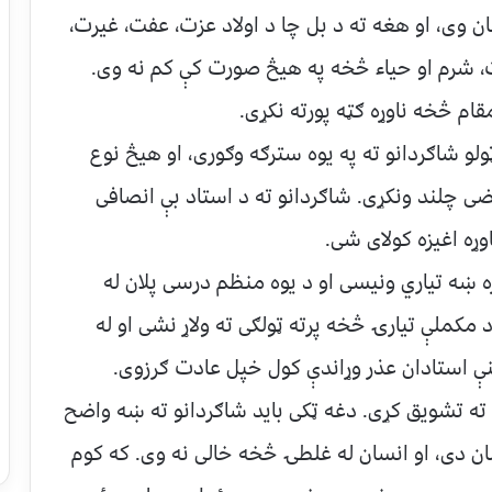
سان وی، او هغه ته د بل چا د اولاد عزت، عفت، غیرت،
ت، شرم او حیاء څخه په هیڅ صورت کې کم نه وی.
ام څخه ناوړه ګټه پورته نکړی.
ټولو شاګردانو ته په یوه سترګه وګوری، او هیڅ نوع
ی چلند ونکړی. شاګردانو ته د استاد بې انصافی
وړه اغیزه کولای شی.
ه ښه تیاري ونیسی او د یوه منظم درسی پلان له
 مکملې تیارۍ څخه پرته ټولګی ته ولاړ نشی او له
نې استادان عذر وړاندې کول خپل عادت ګرزوی.
 ته تشویق کړی. دغه ټکی باید شاګردانو ته ښه واضح
ن دی، او انسان له غلطۍ څخه خالی نه وی. که کوم