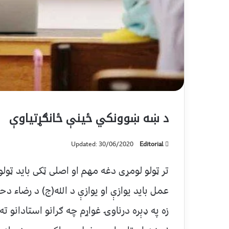
د ښه ښوونکي ځینې ځانګړتیاوې
Updated: 30/06/2020
Editorial
تر ټولو لومړی دغه مهم او اصلی ټکی باید ټول
عمل باید یوازې او یوازې د الله(ج) د رضاء د
زه په ډېره درناوۍ غواړم چه ګرانو استادانو ت