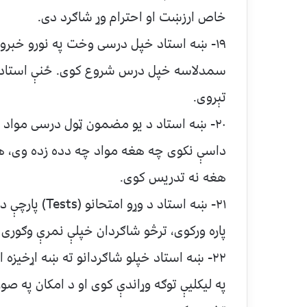
خاص ارزښت او احترام وړ شاګرد دی.
۱۹- ښه استاد خپل درسی وخت په نورو خبرو 
سمدلاسه خپل درس شروع کوی. ځنې استادان
تېروی.
۲۰- ښه استاد د یو مضمون ټول درسی مواد 
داسې نکوی چه هغه مواد چه دده زده وی، هغ
هغه نه تدریس کوی.
۲۱- ښه استاد د
پاره ورکوی، ترڅو شاګردان خپلې نمرې وګوری
په لیکليې توګه وړاندې کوی او د امکان په 