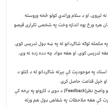
نه تېروی، او د سلام وړاندې کولو څخه وروسته
 هره ورځ یوه اندازه وخت په شخصی تکراری قیصو
په مکمله توګه شاګردانو ته په ښه ډول تدریس کوی.
ه تدریس کوی، او هغه مواد چه دده زده نه وی،
 وړو امتحانو (Tests) پارچې د استاد په موجودیت کې بېرته شاګردانو ته د کتلو د
 او خپل قناعت حاصل کړی.
۲۲- ښه استاد خپلو شاګردانو ته ښه اړخیزه او واضح نظر(Feedback) د دوی د کارونو په برخه کې
صورت کې هغه ملاحظات په شفاهی ډول هم ورته