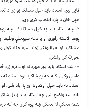
۱- ښه استاد باید د خپل مسلک سره دزړه له 
قایل وی. استاد باید خپل مسلک یوازې د تنخوا
خپل ځان د پاره انتخاب کړی وی.
۲- ښه استاد باید په خپل مسلک کې ښه پوهه 
پوهه لاسته راوړی او یا دغه سپېڅلې وظیفه پر
د شاګردانو له راتلونکی ژوند سره جفاء کول 
صورت کې ونشی.
۳- ښه استاد باید ډیر مهربانه او د نرم زړه
داسې وګڼی. کله چه یو شاګرد یوه استاد ته 
استاد ته باید خپل اولادونه ور په یاد شی، 
باید ښه واضح شی چه استاد باید ټنبل شاګرد
هغه مخکې له مخکې ښه پوه کړی چه که درس و