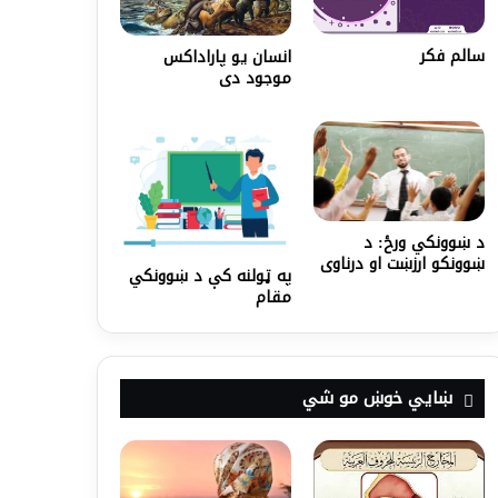
سالم فکر
انسان يو پاراداکس
موجود دی
د ښوونکي ورځ: د
ښوونکو ارزښت او درناوی
په ټولنه کې د ښوونکي
مقام
ښايي خوښ مو شي