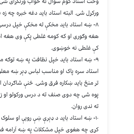
وخت استاد کوم سوال ته ځواب ورنکړای شی،
ورکړل شی. البته استاد باید دغه خبره چه زه 
۸- ښه استاد باید مخکې له مخکې خپل درسی 
هغه وګوری او که کومه غلطی پکې وی هغه اص
کې غلطی نه خوښوی.
۹- ښه استاد باید خپل نظافت په ښه توګه مر
استاد سره پاک او مناسب لباس ډېر ښه معلوم
تر منځ باید ښکاره فرق وشی. ځنې شاګردان ا
پوه شی چه دوی صنف ته د درس ورکولو او زده
ته ندی روان.
۱۰- ښه استاد باید د ډېرې ښې رویې او سلوک 
کړی چه هغوی خپل مشکلات په ښه آرامه فضا