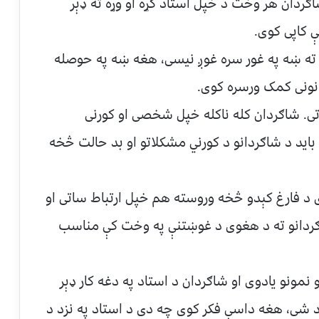
اګردان هر وخت د خپل استاد کړه او وړه ته ډېر
ې کاپی کوی.
 ته ښه په غور سره غوږ نیسی، هغه ښه په حوصله
انونی کمک ورسره کوی.
اتی. شاګردان کله ناکله خپل شخصی او کورنى
اید د شاګردانو د کورني مشکلاتو او بد حالت څخه
ی د فارغ کېدو څخه وروسته هم خپل ارتباط ساتی او
ګردانو ته د هغوی د غوښتنې په وخت کې مناسب
نمونو یادوی او شاګردان د استاد په دغه کار ډېر
د شی، هغه داسې فکر کوی چه دی د استاد په نزد د