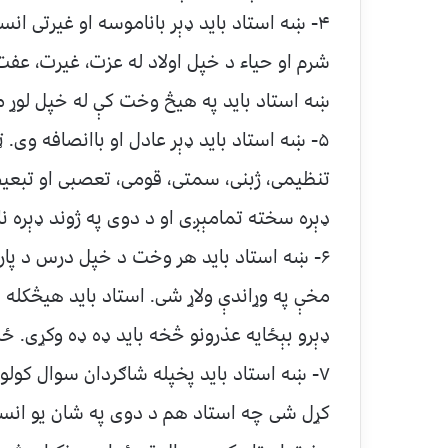
۴- ښه استاد باید ډېر باناموسه او غیرتی ان
شرم او حیاء د خپل اولاد له عزت، غیرت، عف
ښه استاد باید په هیڅ وخت کې له خپل لوړ مق
۵- ښه استاد باید ډېر عادل او باانصافه وی. 
تنظیمی، ژبنی، سمتی، قومی، تعصبی او تبعیض
ډېره سخته تمامېږی او د دوی په ژوند ډېره نا
۶- ښه استاد باید هر وخت د خپل درس د پار
مخې په وړاندې ولاړ شی. استاد باید هیڅکله د
ډېرو بېځایه عذرونو څخه باید ډه ډه وکړی. ځ
۷- ښه استاد باید پخپله شاګردان سوال کولو
کړل شی چه استاد هم د دوی په شان یو انسا