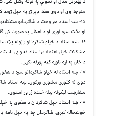
د بهترین مثال او نمونې په توګه وګڼل شی. ش
متوجه وی او دوی هغه ډېر ژر په خپل ژوند ک
۱۵- ښه استاد هر وخت د شاګردانو مشکلاتو
او دقت سره اوری او د امکان په صورت کې ق
۱۶- ښه استاد د خپلو شاګردانو رازونه پټ س
مشکلات خپل اعتمادی استاد ته وایی. استاد ب
د ځان په اړه ناوړه ګټه پورته نکړی.
۱۷- ښه استاد له خپلو شاګردانو سره د هغو
دوی ته ګټورې مشورې ورکوی. ښه استاد شا
سفارښت لیکونه بېله ځنډه ژر ور استوی.
۱۸- ښه استاد خپل شاګردان د هغوی په خپلو 
خوښحاله کېږی. شاګردان چه په خپل نامه یا