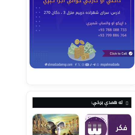
له همدې برخې: