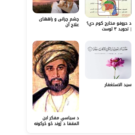
چشم چرانی و راههای
د حروفو مخارج کوم دي؟
علاج آن
| تجوید ۳ لوست
سيد الاستغفار
د سیاسي مفکر ابن
المقفا د ژوند څو څرکونه