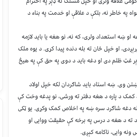
کومی علاقه ولری او خپل مسلک ته ډېر په احترام
ه په خاطر نه، بلکې د علاقې او خدمت په بناء د
او ښه استعداد ولری، که نه، نو هغه یا باید لازمه
ېږدی، او خپل ځان ته بله دنده پیدا کړی. د یوه ملک
ډېر غټ ظلم دی او دغه باید د دوی په حق کې په هیڅ
 څښتن وی. ښه استاد باید شاګردان لکه خپل اولاد
د کمک د پاره د هغه دفتر ته ورشی، نو پدغه وخت کې
او له دغه شاګرد سره ښه په اخلاص کمک وکړی. یو ټکی
 ته د هغه د درس په برخه کې حقیقت ووایی او
نه وایی، ناکامه کېږی.