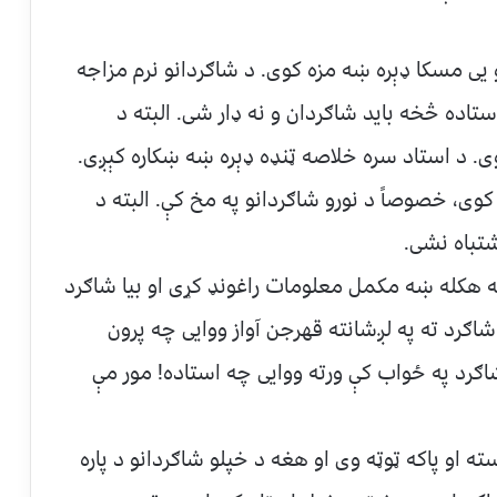
و یی مسکا ډېره ښه مزه کوی. د شاګردانو نرم مزاجه
اده څخه باید شاګردان و نه ډار شی. البته د
وی. د استاد سره خلاصه ټنډه ډېره ښه ښکاره کېږی.
وی، خصوصاً د نورو شاګردانو په مخ کې. البته د
تباه نشی.
ه هکله ښه مکمل معلومات راغونډ کړی او بیا شاګرد
شاګرد ته په لږشانته قهرجن آواز ووایی چه پرون
اګرد په ځواب کې ورته ووایی چه استاده! مور مې
سته او پاکه ټوټه وی او هغه د خپلو شاګردانو د پاره