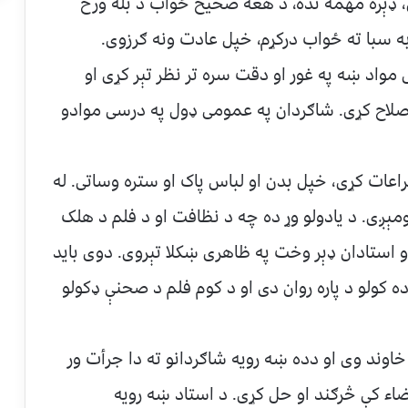
 ډېره مهمه نده، د هغه صحیح ځواب د بله ورځ
به سبا ته ځواب درکړم، خپل عادت ونه ګرزوی.
مواد ښه په غور او دقت سره تر نظر تېر کړی او
لاح کړی. شاګردان په عمومی ډول په درسی موادو
اعات کړی، خپل بدن او لباس پاک او ستره وساتی. له
ېږی. د یادولو وړ ده چه د نظافت او د فلم د هلک
و استادان ډېر وخت په ظاهری ښکلا تېروی. دوی باید
 کولو د پاره روان دی او د کوم فلم د صحنې ډکولو
خاوند وی او دده ښه رویه شاګردانو ته دا جرأت ور
ء کې څرګند او حل کړی. د استاد ښه رویه