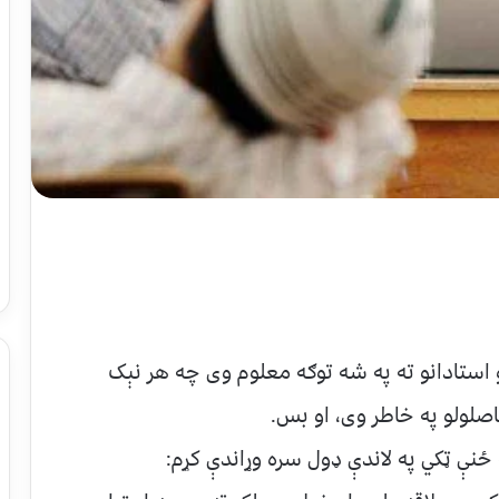
و استادانو ته په شه توګه معلوم وی چه هر نېک
حاصلولو په خاطر وی، او بس.
ه ځنې ټکي په لاندې ډول سره وړاندې کړم: