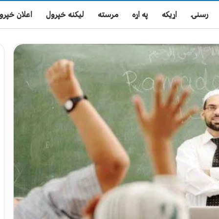
رسنۍ
اړیکه
په اړه
مرسته
لیکنه خپرول
اعلان خپرو