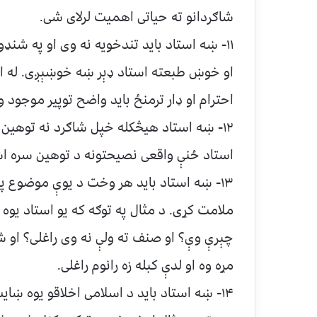
شاګردانو ته حیاتی اهمیت لرلای شی.
۱۱- ښه استاد باید تندخویه نه وی او په شنډ
او خوښ طبعته استاد ډېر ښه خوښېږی. له است
احترام او ډار ترمنځ باید واضح توپیر موجود 
۱۲- ښه استاد هیڅکله خپل شاګرد نه توهین ک
استاد ځنې واقعی نصیحتونه د توهین سره اش
۱۳- ښه استاد باید هر وخت د یوې موضوع پ
ملامت کړی. د مثال په توګه که یو استاد یوه 
چېرې وې؟ او صنف ته ولې نه وی راغلی؟ او ش
مړه وه او لدې کبله زه رانوم راغلی.
۱۴- ښه استاد باید د اسلامی اخلاقو یوه ښای