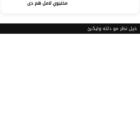
مخنیوي لامل هم دی
خپل نظر مو دلته ولیکئ