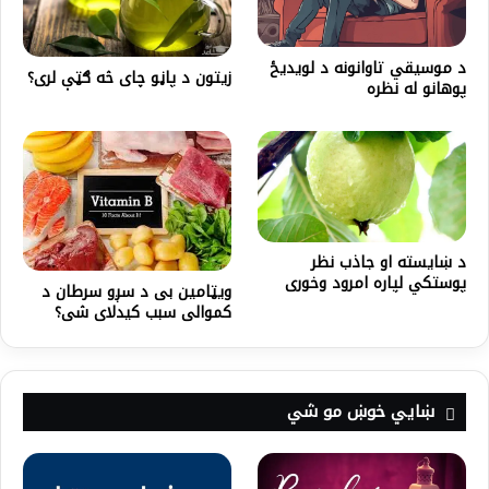
د موسیقي تاوانونه د لویدیځ
زیتون د پاڼو چای څه ګټې لری؟
پوهانو له نظره
د ښایسته او جاذب نظر
پوستکي لپاره امرود وخوری
ویټامین ‌بی د سږو سرطان د
کموالی سبب کیدلای شی؟
ښايي خوښ مو شي