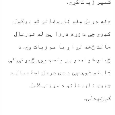
شمیر زیات کړی.
دغه درمل هغو ناروغانو ته ورکول
کیږي چې د زړه درزا يي له نورمال
حالت څخه لږ او یا هم زیات وي. د
ځينو شواهدو پر بنسټ یوې څیړنې کې
ثابته شوې چې د دې درمل استعمال د
ډیرو ناروغانو د مړینې لامل
ګرځیدلی.