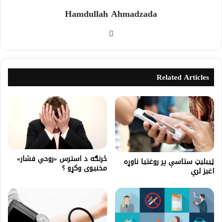
Hamdullah Ahmadzada
Related Articles
څرنګه د استرس «روحي فشار»
ټیبلیټ ستاسې پر روغتیا ناوړه
مخنیوی وکړو ؟
اغیز لري