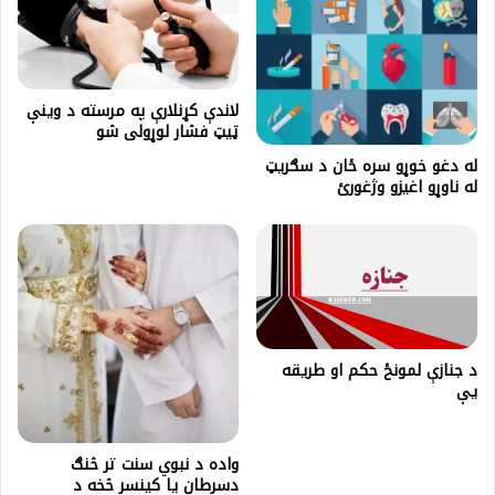
لاندې کړنلارې په مرسته د وینې
ټیټ فشار لوړولی شو
له دغو خوړو سره ځان د سګریټ
له ناوړو اغیزو وژغورئ
د جنازې لمونځ حکم او طریقه
یې
واده د نبوي سنت تر څنګ
دسرطان یا کینسر څخه د