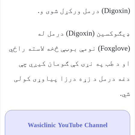
(Digoxin) درمل ورکړل شوی و.
ډیګوکسین (Digoxin) درمل له
(Foxglove) نومې بوټې څخه لاسته راځي
او د طب په نړۍ کې ګومان کیږي چې
دغه درمل د زړه درزا پیاوړی کولی
شي.
Wasiclinic YouTube Channel