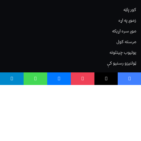
کور پاڼه
زموږ په اړه
موږ سره اړیکه
مرسته کول
یوتیوب چینلونه
ټولنیزو رسنیو کې
مینو
لیکنه خپرول
اعلان خپرول
لیکنې رپوټ
ستاسو نظر