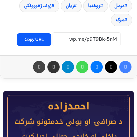
درمل
روغتيا
زيان
ژوند ژغورونکی
مرګ
Copy URL