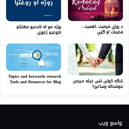
د روژې فرضیت ،اهمیت ،
روژه مو له لاندنیو مهلکو
فضیلت او ګټې
ناروغیو ژغوري
Topics and keywords research
څنګه کولی شی خپله مېرمن
Tools and Resources for Blog
خوشحاله وساتئ؟
واسع ویب