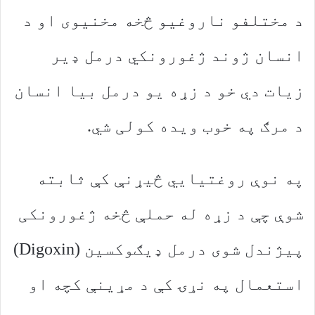
د مختلفو ناروغیو څخه مخنیوی او د
انسان ژوند ژغورونکي درمل ډیر
زیات دي خو د زړه یو درمل بیا انسان
د مرګ په خوب ویده کولی شي.
په نوې روغتیايي څیړنې کې ثابته
شوې چې د زړه له حملې څخه ژغورونکی
پیژندل شوی درمل ډیګوکسین (Digoxin)
استعمال په نړۍ کې د مړینې کچه او