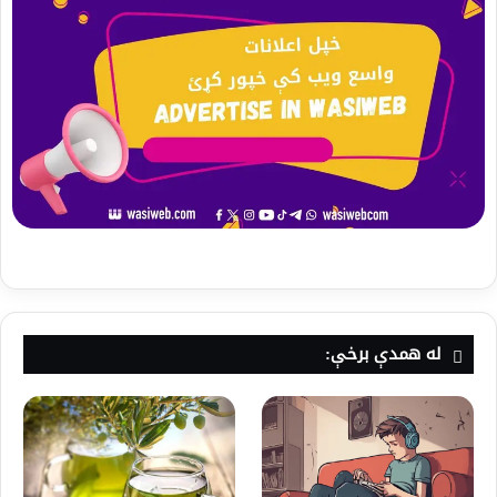
له همدې برخې: