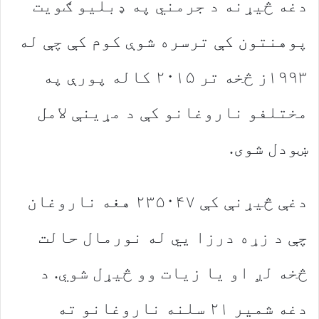
دغه څیړنه د جرمني په ډبلیو ګویت
پوهنتون کې ترسره شوې کوم کې چې له
۱۹۹۳ز څخه تر ۲۰۱۵ کاله پورې په
مختلفو ناروغانو کې د مړینې لامل
ښودل شوی.
دغې څیړنې کې ۲۳۵۰۴۷ هغه ناروغان
چې د زړه درزا يي له نورمال حالت
څخه لږ او یا زیات وو څیړل شوي. د
دغه شمیر ۲۱ سلنه ناروغانو ته