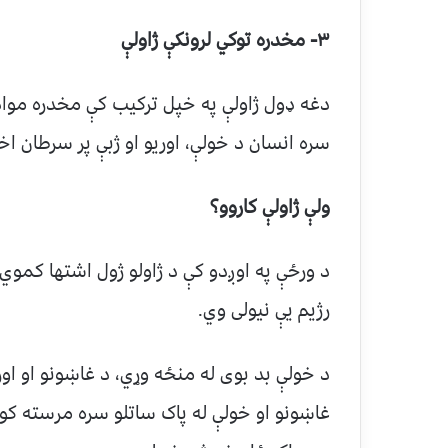
۳-
مخدره توکي لرونکې ژاولې
دغه ډول ژاولې په خپل ترکیب کې مخدره مواد ل
سره انسان د خولې، اوریو او ژبې پر سرطان اخ
ولې ژاولې کاروو؟
د ورځې په اوږدو کې د ژاولو ژول اشتها کمو
رژیم یې نیولی وي.
د خولې بد بوی له منځه وړي، د غاښونو او اور
غاښونو او خولې له پاک ساتلو سره مرسته کو