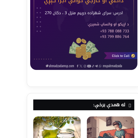
له همدې برخې: