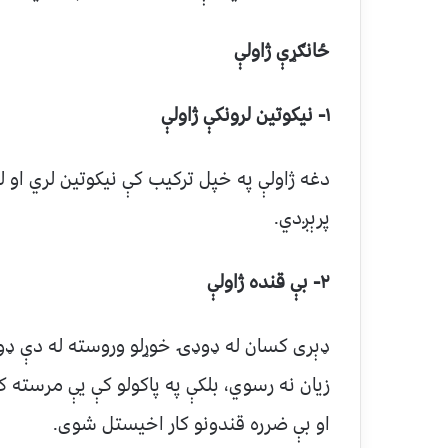
ځانګړې ژاولې
۱-
نیکوتین لرونکې ژاولې
دغه ژاولې په خپل ترکیب کې نیکوتین لري ا
پرېږدي.
۲-
بې قنده ژاولې
ډېری کسان له ډوډۍ خوړلو وروسته له دې ډول
زیان نه رسوي، بلکې په پاکولو کې یې مرسته ک
او بې ضرره قندونو کار اخیستل شوی.