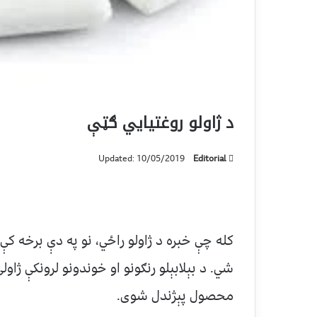
د ژاولو روغتیایي ګټې
Updated: 10/05/2019
Editorial
کله چې خبره د ژاولو راځي، نو په دې برخه ک
شي. د بېلابېلو رنګونو او خوندونو لرونکې ژاول
محصول پېژندل شوی.