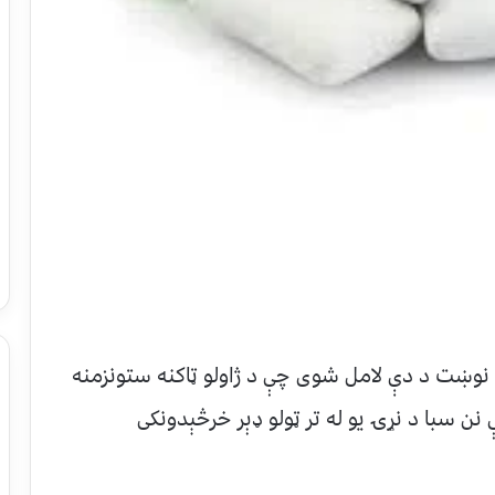
ې نوښت د دې لامل شوی چې د ژاولو ټاکنه ستونزمنه
ې نن سبا د نړۍ یو له تر ټولو ډېر خرڅېدونکی