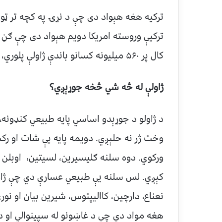
ترکیې وروسته امریکا دویم هېواد دی چې ګڼ ش
کال پر ۵۶۰ میلیونه کسانو باندې ژاولې پلوري، چې زیات مصرف کوونکي یې ایراني وګړي دي.
ژاولې له څه شي څخه جوړېږي؟
د ژاولو د جوړېدو اساسي پایه طبیعي کنډونه، 
وخت ژر نه حلېږي. دویمه پایه یې شات او رکس
ورکوي. دوه سلنه ګلیسیرین، لسیتین، اوبلن سو
کېږي. لس سلنه یې طبیعي عسارې دي چې ژاول
نعناع، دارچین، کاالیپتوس، شیرین بیان او نور
هغه مواد دي چې د غاښونو له سپینوالي او 