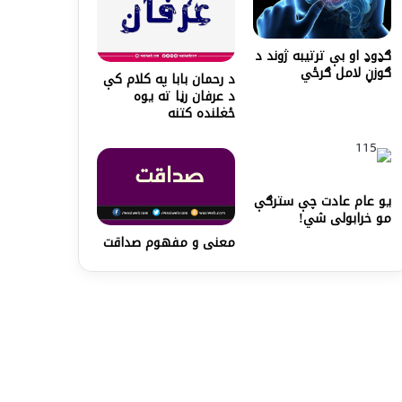
ګډوډ او بې ترتيبه ژوند د
ګوزڼ لامل ګرځي
د رحمان بابا په کلام کې
د عرفان رڼا ته يوه
ځغلنده کتنه
یو عام عادت چې سترګې
مو خرابولی شي!
معنی و مفهوم صداقت