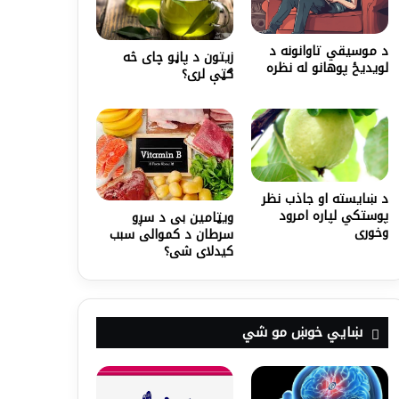
د موسیقي تاوانونه د
زیتون د پاڼو چای څه
لویدیځ پوهانو له نظره
ګټې لری؟
د ښایسته او جاذب نظر
پوستکي لپاره امرود
ویټامین ‌بی د سږو
وخوری
سرطان د کموالی سبب
کیدلای شی؟
ښايي خوښ مو شي