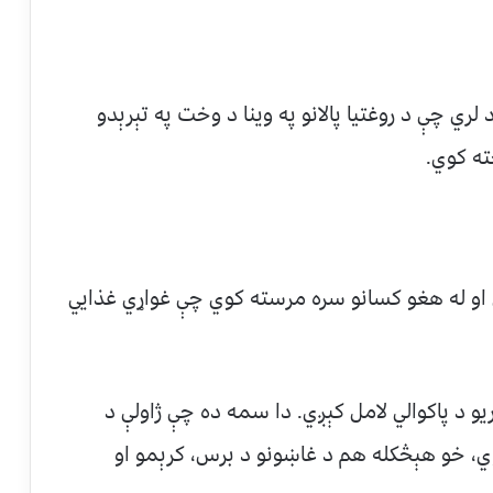
ري چې د روغتیا پالانو په وینا د وخت په تېرېدو
ته کوي.
ي او له هغو کسانو سره مرسته کوي چې غواړي غذایي
یو د پاکوالي لامل کېږي. دا سمه ده چې ژاولې د
ي، خو هېڅکله هم د غاښونو د برس، کرېمو او