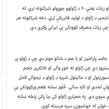
ترکیه هغه هېواد دی چې د نړۍ په کچه تر ټولو زیات یعنې ۶۰ د ژاولوو جوړولو شرکتونه لري. له
مېر د ژاولو د تولید فابریکې لري. دغه شرکتونه هر
جامد پارامین او یا هم د شاتو موم دي چې د ژولو پر
تروز دي چې ژاولو ته خوږ والی او ځانګړی حجم
ریتول او د مالیتول شیره د ژاولو د نرموالي لامل
ې لمدې او تازه ساتي. څلور سلنه طعم ورکوونکي یې
ې مېوې دي. په معیاري ژاولو کې بیا پاتې پنځه سلنه
د خولې له خوشبویۍ سره مرسته کوي.