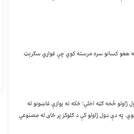
و له هغو کسانو سره مرسته کوي چې غواړي سګرېټ
 ژاولو څخه ګټه اخلي؛ ځکه نه یوازې غاښونو ته
وي. په دې ډول ژاولو کې د ګلوکز پر ځای له مصنوعي