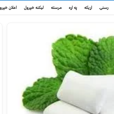
رسنۍ
اړیکه
په اړه
مرسته
لیکنه خپرول
اعلان خپرو