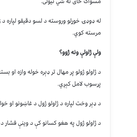
مسواک ځای نه شي نیولی.
له ډوډۍ خوړلو وروسته د لسو دقیقو لپاره د 
مرسته کوي.
ولې ژاولې ونه ژوو؟
د ژاولو ژولو پر مهال تر ډېره خوله وازه او 
پړسوب لامل کېږي.
د ډېر وخت لپاره د ژاولو ژول د غاښونو او خول
د ژاولو ژول په هغو کسانو کې د وینې فشار د 