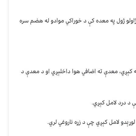
ژاولو ژول په معده کې د خوراکي موادو له هضم سره
بسته کېږي، معدې ته اضافي هوا داخلېږي او د معدې د
ې د درد لامل کېږي.
لوړېدو لامل کېږي چې د زړه ناروغي لري.