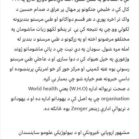
کال کې د خلیجي جنګونو پر مهال پر عراق د صدام حسین د
واک تر اخره پورې د هر قسم دواګانو او طبي مرستو بندیزونه
لګولي وو.چې په نتیجه کې یې تر پنځو لکهو زیات ماشومان په
مختلفو مرضونو اخته او په زرګونو د طبي مرستو د بندیز له
امله مړه شول. سوډان په دې نیت چې د پاتې ماشومانو ژوند
وژغوري په خپل هیواد کې د دوا سازۍ او د عاجلې طبي مرستو
رسونې یوه غټه کمپنۍ او مرکز جوړ کړ خو امریکې پرینښوده او
داسې خبرونه هم خپاره شو چې بمبار یې کړه.
د صحت نړیواله اداره (W.H.O) یعنې World health
organisation چې په اصل کې د یهودانو اداره ده او د یهودانو
د نړیوالې ادارې زینجر Zenger یوه څانګه ده.
مشهور اروپایي څیړونکې او د بیولوژیکي علومو ساینسدان