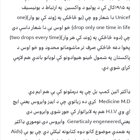
په ۱۹۸۵کال کې د پولیو د واکسین په ارتباط د یونیسیف
Unicef دا شعار وو چې (یو څاڅکی په ژوند کې یو وار)(one
drop only one time in life) خو اوس یې دا شعار داسې دی
چې (دوه څاڅکي په ژوند کې هر وار)(two drops every time)
پخوا دغه څاڅکي صرف تر ماشومانو محدود وو خو اوس د
پاکستان په شمول ځینو هیوادونو کې لویانو باندې هم لازمي
کړای شوي دي.
ډاکټر الین کمپ بل چې په درملونو کې یې هم ایم ډي
Medicine M.D کړې ده زیاتوي چې د ایډز وایروس یعنې ایچ
اي وي H.I.V هم په لابراتوار کې جوړ شوی وایروس دی
یعنېGeneticaly engeneered وایروس دی.نوموړي ډاکټر
په همدې موضوع ګانو دوه کتابونه لیکلي دي چې یو یې (Aids