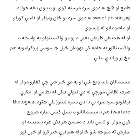
طمع او لالچ له دوی سره مرسته کوي او د دوی دغه خواږه
زهر sweet poison له دوی سره یو ځای زمونږ او تاسې کورنو
او ماشومانو ته رارسوي.
او له همدغې طریقې یعنې د پولیو واکسینونو په واسطه د
واکسیناتور په جامه کې یهودان خپل جاسوسي پروګرامونه هم
مخ پر وړاندې بیایي.
مسلمانان باید ویخ شي او په دې خبر شي چې کفارو مونږ ته
صرف نظامي مورچې نه دي نیولي.بلکې له نظامي او فکري
یرغلونو سره سره یې دا دی ستره (بیلوژیکي جګړه Biological
warfare) هم د مسلمانانو د نسل کشۍ لپاره شروع
کړې.مونږ او تاسې باید د دښمن هر پلان هره دسیسه او
سازش ته متوجه شو.ځانونه هم ترې خبر کړو او خپل نور