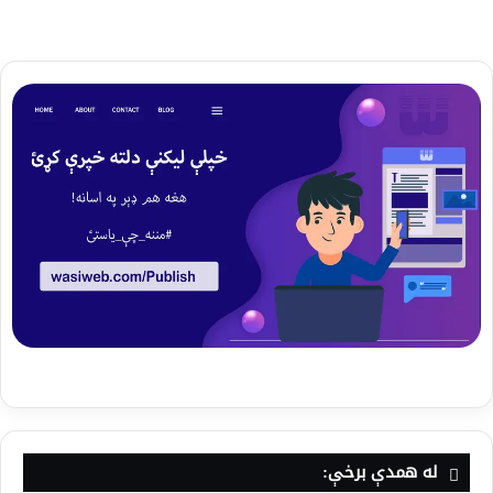
له همدې برخې: