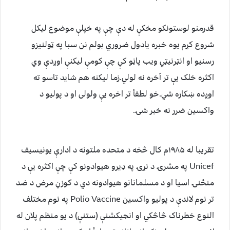
قدرمنو لوستونکو مخکې له دې چې په خپلې موضوع لیکل
شروع کړم یوه خبره یادول ضروري بولم نن سبا په ټولنیزو
رسنیو او انټرنیټي ویب پاڼو کې چې کومې لیکنې اوږدې وي
اکثره خلک یې تر آخره نه لولي.زما لیکنه هم شاید تاسو ته
اوږده ښکاره شي.خو لطفاً تر اخره یې ولولی او د پولیو د
واکسین ضرر نه خبر شۍ.
تقریبا له ۱۹۸۵م کال څخه د متحده ملتونه د ادارې یونیسیف
Unicef په مشرۍ د نړۍ په ډیرو هیوادونو کې چې اکثره یې د
منځنۍ اسیا او د مسلمانانو هیوادونه دي د ګوزڼ مرض د ضد
تر نوم لاندې د پولیو واکسین Polio Vaccine په نوم مختلف
النوع خطرناک څاڅکي او انجیکشنې (ستنې) د یو منظم پلان له