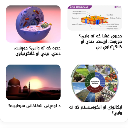
حجروي غشا څه ته وايي؟
جوړښت، ارزښت، دندې او
ځانګړتیاوې یې
حجره څه ته وايي؟ جوړښت،
دندې، برخې او ځانګړتیاوې
د لومړنۍ شفاخانې سرطبيبه؟
اېکالوژي او اېکوسیستم څه ته
وايي؟