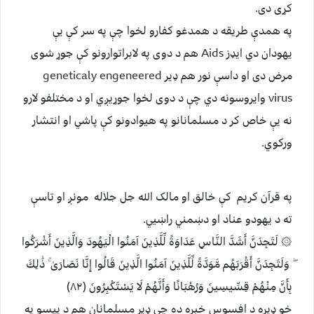
کړی دی.
په همدې طریقه د همدغو کفارو لخوا چې په سر کې یې
یهودان دي ایډز Aids هم د دوی په لابراتوارونو کې جوړ شوی
مرض دی او داسې نور هم ډیر geneticaly engeneered
virus وایروسونه دي چې د دوی لخوا جوړیږي او د مختلفو لارو
نه یې خاص کر د مسلمانانو په هیوادونو کې پاشي او انتشار
ورکوي.
په قرآن کریم کې خالق او مالک الله جل جلاله مونږ او تاسې
ته د یهودو عناد او دښمني راښیي.
۞ لَتَجِدَنَّ أَشَدَّ النَّاسِ عَدَاوَةً لِّلَّذِينَ آمَنُوا الْيَهُودَ وَالَّذِينَ أَشْرَكُوا
ۖ وَلَتَجِدَنَّ أَقْرَبَهُم مَّوَدَّةً لِّلَّذِينَ آمَنُوا الَّذِينَ قَالُوا إِنَّا نَصَارَىٰ ۚ ذَٰلِكَ
بِأَنَّ مِنْهُمْ قِسِّيسِينَ وَرُهْبَانًا وَأَنَّهُمْ لَا يَسْتَكْبِرُونَ (۸۲)
خو ډیره د افسوس خبره ده چې ډیر مسلمانان هم د پیسو په