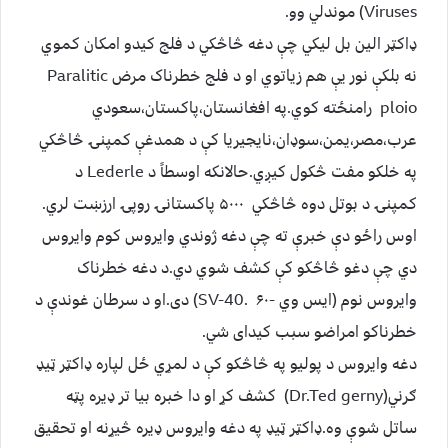
Viruses) موندلي وو.
ډاکټر الین بل لیکي چې دغه څاڅکي د فلج کیدو امکان کموي
نه بلکې نور یې هم زیاتوي او د فلج خطرناک مرض Paralitic
ploio رامنځته کوي.په افغانستان،پاکستان،سعودي
عرب،مصر،یمن،سوډان،نایجیریا کې د همدغې کمپنۍ څاڅکي
په خلکو مفت څکول کیږي.حالانکه اوسطاً د Lederle د
کمپنۍ د بوتل دوه څاڅکي ۵۰۰۰ پاکستانۍ روپۍ ارزښت لري.
اوس راځو دې خبرې ته چې دغه ژوندي وایروس کوم وایروس
دي چې دغو څاڅکو کې کشف شوي دي.د دغه خطرناک
وایروس نوم (ایس وي -۶۰ .SV-40) دی.او د سرطان غوندې د
خطرناکو امراضو سبب کیدای شي.
دغه وایروس د پولیو په څاڅکو کې د لمړي ځل لپاره ډاکټر ټیډ
ګرني(Dr.Ted gerny) کشف کړ او دا خبره بیا تر ډیره پټه
ساتل شوې وه.ډاکټر ټیډ په دغه وایروس ډیره څیړنه او تحقیق