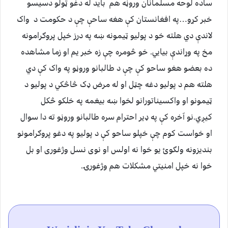
ساده لوحه مسلمانان وروڼه هم باید له دغو ټولو دسیسو
خبر کړو…په افغانستان کې هغه ساحې چې د حکومت د واک
لاندې دي هلته خو د پولیو ټیمونه ښه په درز خپل پروګرامونه
مخ په وړاندې بیایي. خو څومره چې زه خبر یم او زما مشاهده
ده بعضو هغو ساحو کې چې د طالبانو وروڼو په واک کې دي
هلته هم د پولیو دغه چټل او له مرض ډک څاڅکي د پولیو د
ټیمونو او واکسیناتورانو لخوا ښه بیغمه په خلکو څکل
کیږي.نو آخره کې په ډیر احترام سره طالبانو وروڼو ته دا سوال
او خواست کوم چې خپلو ساحو کې د پولیو په دغو پروګرامونو
بندیزونه ولګوئ یو خوا نه اولس او نوی نسل وژغوری او بل
خوا نه خپل امنیتي مشکلات هم وژغورۍ.