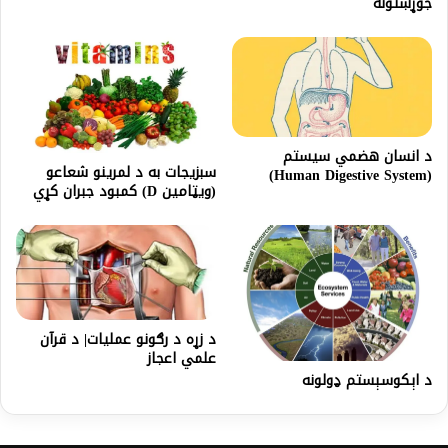
جوړښتونه
د انسان هضمي سیستم
سبزیجات به د لمرینو شعاعو
(Human Digestive System)
(ویټامین D) کمبود جبران کړي
د زړه د رګونو عملیات| د قرآن
علمي اعجاز
د اېکوسېستم ډولونه