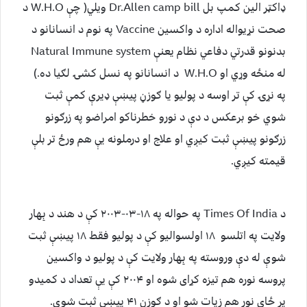
ډاکټر الین کمپ بل Dr.Allen camp bill ویلي( چې W.H.O د
صحت نړیواله اداره د واکسین Vaccine په نوم د انسانانو د
بدنونو قدرتي دفاعي نظام یعنې Natural Immune system
له منځه وړي او W.H.O د انسانانو په نسل کشۍ لګیا ده.)
په نړۍ کې تر اوسه د پولیو یا ګوزڼ پیښې ډیرې کمې ثبت
شوي خو برعکس د دې د نورو خطرناکو امراضو په زرګونو
زرګونو پیښې ثبت کیږي او علاج او درملونه یې هم ورځ تر بلې
قیمته کیږي.
د Times Of India په حواله په ۱۸-۰۳-۲۰۰۳ کې د هند د بِهار
ولایت په اتلسو ۱۸ اولسواليو کې د پولیو فقط ۱۸ پیښې ثبت
شوې له دې وروسته په بِهار ولایت کې د پولیو د واکسین
پروسه نوره هم تیزه کړای شوه او ۲۰۰۴ کې یې تعداد د کمیدو
پر ځای نور هم زیات شو او د ګوزڼ ۴۱ پیښې ثبت شوې.