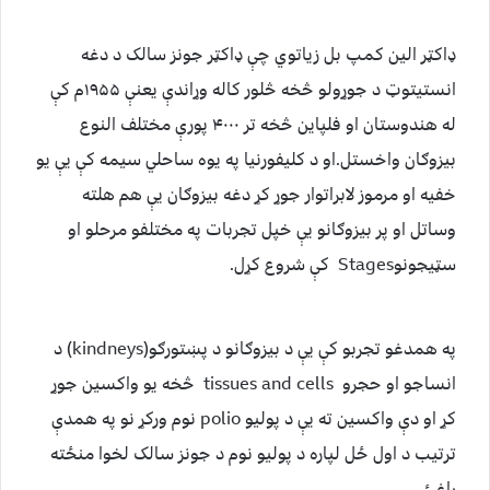
ډاکټر الین کمپ بل زیاتوي چې ډاکټر جونز سالک د دغه
انستیتوټ د جوړولو څخه څلور کاله وړاندې یعنې ۱۹۵۵م کې
له هندوستان او فلپاین څخه تر ۴۰۰۰ پورې مختلف النوع
بیزوګان واخستل.او د کلیفورنیا په یوه ساحلي سیمه کې یې یو
خفیه او مرموز لابراتوار جوړ کړ دغه بیزوګان یې هم هلته
وساتل او پر بیزوګانو یې خپل تجربات په مختلفو مرحلو او
سټیجونوStages کې شروع کړل.
په همدغو تجربو کې یې د بیزوګانو د پښتورګو(kindneys) د
انساجو او حجرو tissues and cells څخه یو واکسین جوړ
کړ او دې واکسین ته یې د پولیو polio نوم ورکړ نو په همدې
ترتیب د اول ځل لپاره د پولیو نوم د جونز سالک لخوا منځته
راغئ.