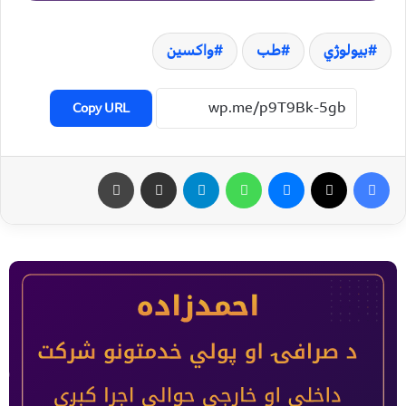
بیولوژي
طب
واکسین
Copy URL