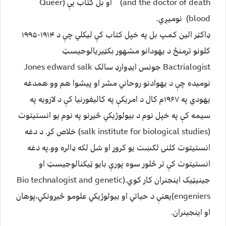
and the doctor of death) او بل کتاب یې (Queer
blood) نومیږي.
ډاکټر الین کمپ بل په خپل کتاب کې لیکلي چې د ۱۹۱۴-۱۹۹۵
کلونو ترمنځ د یهودانو مشهور بکټیریالوجیسټ
Bactrialogist جونس ایډوارډ سالک Jones edward salk
نومیده چې د یهوادنو روحاني مشر او پیشوا هم وو همدغه
یهودي په ۱۹۶۷م کال د امریکې په کالیفورنیا کې د لازویه په
سیمه کې په خپل نوم د بیولوژیکي څیړنو په نوم یو انستیتوت
(salk institute for biological studies) خلاص کړ. د دغه
انستیتوت کلنی لګښت یو کروړ او شل لکه ډالره وو.په دغه
انستیتوت کې تر څلور سوه پورې بایو ټیکنالوجیسټ او
جینیټیک اینجنران کار کوي.(Bio technalogist and genetic
engeniers)یعنې د حیاتي او بیولوژیکي علومو څیړونکي،پوهان
او اینجینران.