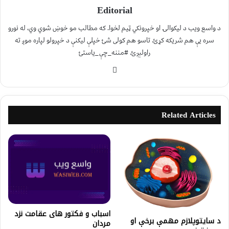
Editorial
د واسع ویب د لیکوالۍ او خپرونکي ټیم لخوا. که مطالب مو خوښ شوي وي، له نورو
سره یې هم شریکه کړئ. تاسو هم کولی شئ خپلې لیکنې د خپرولو لپاره موږ ته
راولېږئ. #مننه_چې_یاستئ
Related Articles
اسباب و فکتور های عقامت نزد
د سایتوپلازم مهمې برخې او
مردان