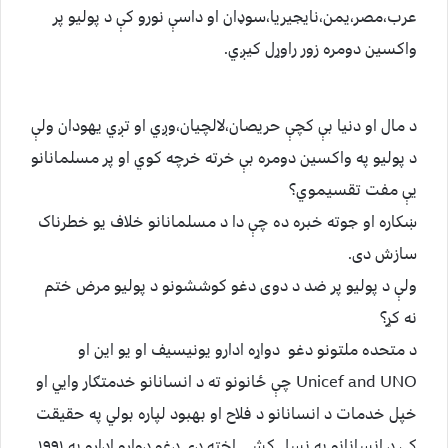
عرب،مصر،یمن،نایجیریا،سوډان او داسې نورو کې د پولیو پر
واکسین دومره زور راوړل کیږي.
د مال او دنیا بې کچې حریصان،لالچيان،وږي او تږي یهودان ولې
د پولیو په واکسین دومره بې خرته خرچه کوي او پر مسلمانانو
یې مفت تقسیموي؟
ښکاره او جوته خبره ده چې دا د مسلمانانو خلاف یو خطرناک
سازش دی.
ولې د پولیو پر ضد د دوی دغو کوششونو د پولیو مرض ختم
نه کړ؟
د متحده ملتونو دغو دواړه ادارو یونیسیف او یو این او
Unicef and UNO چې ځانونو ته د انسانانو خدمتګار وایي او
خپل خدمات د انسانانو د فلاح او بهبود لپاره بولي په حقیقت
کې د انسانانو په نسل کشۍ اخته دي.دغو دواړو ادارو په ۱۹۹۱