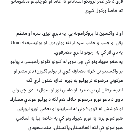
لارې د هر عمر لرونکو انسانانو ته عاماً او کوچنیانو ماشومانو
ته خاصاً ورکول کیږي.
او د واکسین دا پروګرامونه یې په ډیرې تیزۍ سره او منظم
پلان او جلب و جذب سره تر ننه روان دي. او یونیسیفUnicef
په دې لار کې په اربونو ډالرې مصرفوي.
په هغو هیوادونو کې چې دوی له کلونو کلونو راهیسې د پولیو
پر واکسینو بې خرته مصارف کوي تر پولیو(ګوزڼ) ډیر مضر او
مرګوني مرضونه تر پولیو په ډیره اندازه شتون لري لکه
ایډز،سرطان،ټي بي،ملیریا او داسې نور نو سوال دا دی چې ولې
دوی د دغو نورو مرضونو خلاف هم لکه د پولیو غوندې مصارف
او کوشش نه کوي.؟ ولې له اسراییلو او بعضې نورو اروپایي
هیوادونو پرته په نورو هیوادونو کې په خاصه بیا په اسلامي
هیوادونو کې لکه افغانستان،پاکستان، هند،سعودي