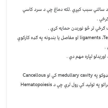
ود ساتني سبب کيږي .لکه دماغ چي د سرد کاسي
رځي .
٣- حرکات :هډوکي ،اسکليټي عضلات ،ligaments ،Tendons او مفاصل يا بندونه په ګډه کارکوي
.
٥- د ويني توليد :د هډوکي مغزچي د اوږدو هډوکو په medullary cavity کي او Cancellous
Bone پهInterstices کي ځاي لري د سره حجراتو په توليد کي رول لري چي د Hematopoiesis