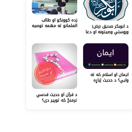
زده کوونکو او طالب
العلمانو ته مهمه توصيه
د ابوبکر صدیق (رض)
وروستي وصيتونه او دعا
ایمان او اسلام څه ته
وايي؟ د حدیث ژباړه
د قرآن او حدیث قدسي
ترمنځ څه توپير دی؟