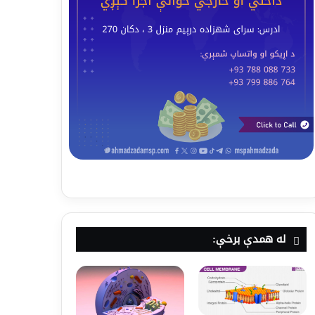
له همدې برخې: