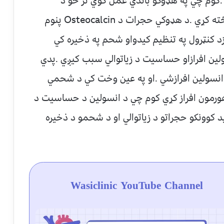
ي .کوم چي په هډوکو باندي عمل کوي تر څو د
فاسفيټ په دوهم ځل جذب کي کمبود رامنځته کړي .د هډوکي حجرات د Osteocalcin پنوم
د کنټرول په تنظيم کيدواو شحم په ذخيره کي
.همدارنګه Osteocalcin د انسولين افرازاو حساسيت د زياتوالي سبب کيږي .پدي
 انسولين افرازشي .او په عين وخت کي د شحمي
وي ترڅو د Adiponectin پنوم هورمون افراز کړي کوم چي د انسولين د حساسيت د
د کوونکو حجراتو د زياتوالي او د شحمو د ذخيره
Wasiclinic YouTube Channel