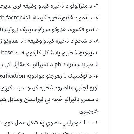
٦- د منرالونو د ذخيره کيدو وظيفه لري .ډيرعمده يي د کلسيم او فاسفورس څخه عبارت دي .
د نمو فکتور،د هډوکو مورفوجنيتيک پروتينونه
يا خپريدلوسره د ph د تغيراتو په مقابل کي ويني ته د Buffers خاصيت ورکوي .
نورو اجنبي عناصرود ذخيره کيدو سبب کيږي 
د مضرو تاثيراتو څخه يي نورانساج وساتل شي 
خارجيږي .