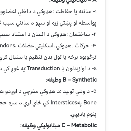
A – ميخانيکي وظيفه:
١- ساتنه يا حفاظت :هډوکي د داخلي اعضاو
پواسطه او پښتي زړه او سږو د ساتني سبب ګ
٢- ساختمان :هډوکي د انسان د استناد سبب ګرځي تر څو نوربدن حمايه کړي .
ترڅويوه برخه يا ټول بدن تنظيم يا سنبال کړي 
٤- د اوازبدلون يا Transduction:په غوږ کي د اوريدلو لپاره مهم دي .
B – Synthetic وظيفه:
پنوم ياديږي.
C – Metabolic ميتابوليکي وظيفه: