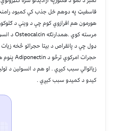
نمبر د نمو د فکتورپه ازاديدلو سره کنټرولو
هورمون هم افرازوي کوم چي د ويني د ګلوکوز
مرسته کوي 
ډول چي د پانقراص د بيتا حجراتو څخه زيات
حجرات امرک
زياتوالي سبب کيږي . او هم د انسولين د تولي
کيدو د کميدو سبب کيږي .