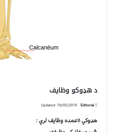
د هډوکو وظايف
Updated: 19/05/2019
Editorial
هډوکي ١١عمده وظايف لري :