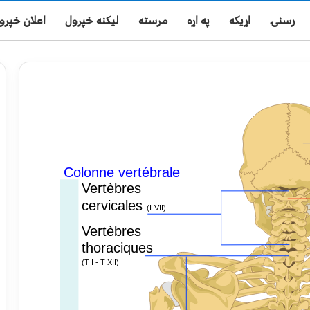
رسنۍ
اړیکه
په اړه
مرسته
لیکنه خپرول
اعلان خپرو