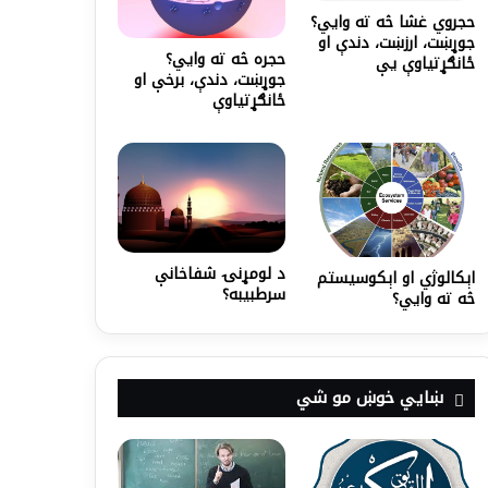
حجروي غشا څه ته وايي؟
جوړښت، ارزښت، دندې او
حجره څه ته وايي؟
ځانګړتیاوې یې
جوړښت، دندې، برخې او
ځانګړتیاوې
د لومړنۍ شفاخانې
اېکالوژي او اېکوسیستم
سرطبيبه؟
څه ته وايي؟
ښايي خوښ مو شي