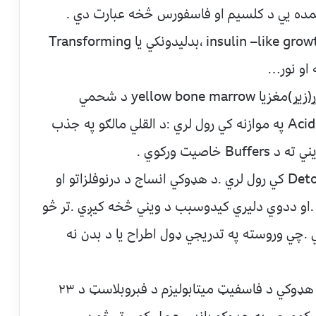
٧- د نمو د فکتورذخيره کيدنه :لکه insulin –like growth factor ،بدليدونکي يا Transforming
 او نور…
٨- د شحم د ذخيره کيدو وظيفه : د هډوکو ژړ(زيړ)مغزيا yellow bone marrow د شحمي
اسيډونودذخيري په شکل کارکوي ٩- د Acid base په موازنه کي رول لري :د القلي مالګو په جذب
١٠- د توکسيک يا زهرجنو موادوپه Detoxification کي رول لري .د هډوکي انساج د درنوفلزاتو او
.او ددوي دليري کيدوسبب د ويني څخه کيږي .تر څو
.چي وروسته په تدريجي ډول اطراح يا د بدن نه
١١ – د اندوکرايني عضوي په شکل عمل کوي : هډوکي د فاسفيټ ميتابوليزم د فبروبلاسټ د ٢٣