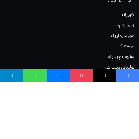
کور پاڼه
زموږ په اړه
موږ سره اړیکه
مرسته کول
یوتیوب چینلونه
ټولنیزو رسنیو کې
مینو
لیکنه خپرول
اعلان خپرول
لیکنې رپوټ
ستاسو نظر