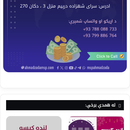
له همدې برخې: