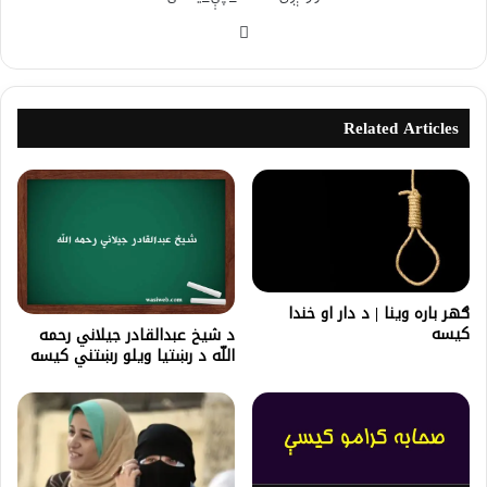
Related Articles
ګهر باره وینا | د دار او خندا
کیسه
د شیخ عبدالقادر جیلاني رحمه
اللّه د رښتیا ویلو رښتني کیسه