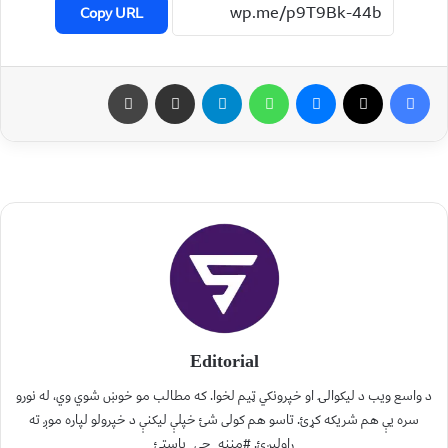
Copy URL
Editorial
د واسع ویب د لیکوالۍ او خپرونکي ټیم لخوا. که مطالب مو خوښ شوي وي، له نورو
سره یې هم شریکه کړئ. تاسو هم کولی شئ خپلې لیکنې د خپرولو لپاره موږ ته
راولېږئ. #مننه_چې_یاستئ