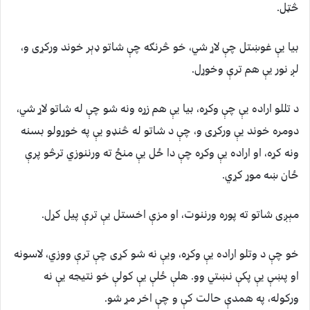
څټل.
بيا يې غوښتل چې لاړ شي، خو څرنګه چې شاتو ډېر خوند ورکړی و،
لږ نور يې هم ترې وخوړل.
د تللو اراده يې چې وکړه، بيا يې هم زړه ونه شو چې له شاتو لاړ شي،
دومره خوند يې ورکړی و، چې د شاتو له څنډو يې په خوړولو بسنه
ونه کړه، او اراده يې وکړه چې دا ځل يې منځ ته ورننوزي ترڅو پرې
ځان ښه موړ کړي.
مېږی شاتو ته پوره ورننوت، او مزې اخستل يې ترې پیل کړل.
خو چې د وتلو اراده يې وکړه، ويې نه شو کړی چې ترې ووزي، لاسونه
او پښې يې پکې نښتي وو. هلې ځلې يې کولې خو نتيجه يې نه
ورکوله، په همدې حالت کې و چې اخر مړ شو.