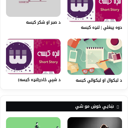
د صبر او شکر کيسه
دوه پیغلې | لنډه کیسه
د شپې څادر(لنډه کیسه)
د لیکوال او لیکوالي کیسه
ښايي خوښ مو شي