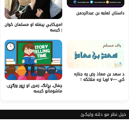
داستان ثعلبه بن عبدالرحمن
امریکايي پیغله او مسلمان ځوان
| کیسه
د سعد بن معاذ رض په جنازه
کي ۷۰۰۰۰ اویا زره ملائکه !
چغال، پړانګ، زمری او زړور وزګړی-
ماشومانو کیسه
خپل نظر مو دلته ولیکئ