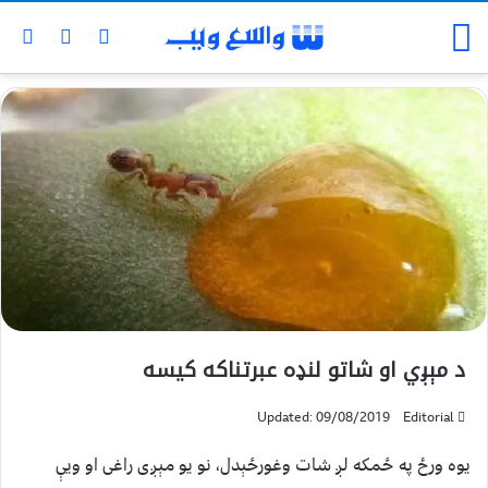
د مېږي او شاتو لنډه عبرتناکه کيسه
Updated: 09/08/2019
Editorial
يوه ورځ په ځمکه لږ شات وغورځېدل، نو يو مېږی راغی او ويې