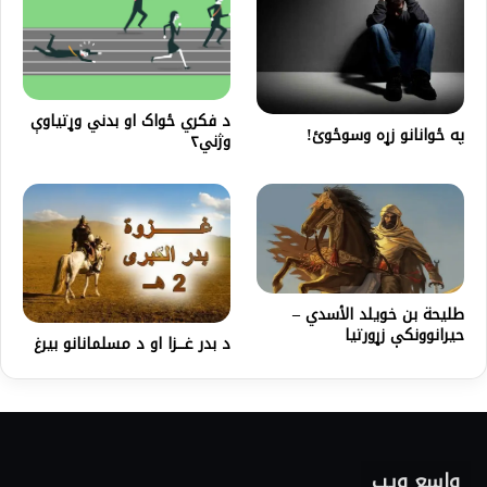
د فکري ځواک او بدني وړتیاوې
په ځوانانو زړه وسوځوئ!
وژني۲
طلیحة بن خویلد الأسدي –
حيرانوونکې زړورتيا
د بدر غــــزا او د مسلمانانو بیرغ
واسع ویب