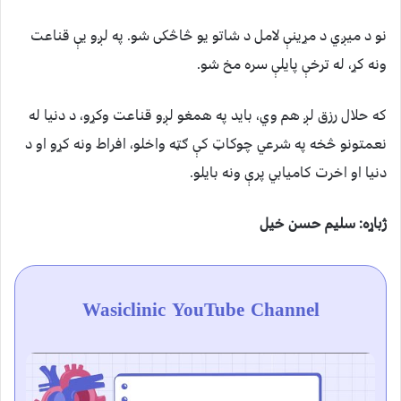
نو د ميږي د مړينې لامل د شاتو يو څاڅکی شو. په لږو يې قناعت
ونه کړ، له ترخې پايلې سره مخ شو.
که حلال رزق لږ هم وي، بايد په همغو لږو قناعت وکړو، د دنيا له
نعمتونو څخه په شرعي چوکاټ کې ګټه واخلو، افراط ونه کړو او د
دنيا او اخرت کاميابي پرې ونه بایلو.
ژباړه: سليم حسن خيل
Wasiclinic YouTube Channel