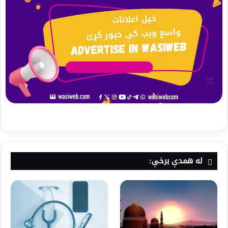
له همدې برخې: