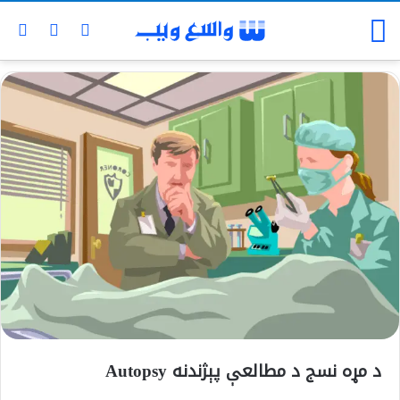
د مړه نسج د مطالعې پېژندنه Autopsy