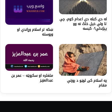
له دې کبله دې اعدام کوم، چې
تا ولې خپل خلک نه وو
پېژندلي؟- کیسه
ښځه تر اسلام وړاندې او
وروسته
ملغلره او سکروټه – عمر بن
عبدالعزیز
په اسلام کی لوڼو د روزنې
مقام