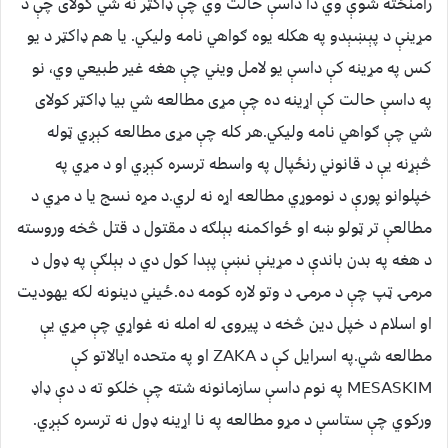
رامنځته شوې وي دا داسې حالت وي چې ډاکټر نه شي کولای چې د
مړینې د پېښېدو په هکله یوه ګواهي نامه ولیکي. یا هم ډاکټر د یو
کس په مړینه کې داسې یو لامل ویني چې هغه غیر طبیعي وي، نو
په داسې حالت کې اړینه ده چې مړی مطالعه شي بیا ډاکټر کولای
شي چې ګواهي نامه ولیکي.هر کله چې مړی مطالعه کېږي ټوله
څېړنه یې د قانوني رنځپال په واسطه ترسره کېږي او د مړي په
خپلوانو پورې د نوموړي مطالعه اړه نه لري.د مړه نسج یا د مړي د
مطالعې تر ټولو ښه او ځواکمنه بېلګه د مقتول د قتل څخه وروسته
د هغه په بدن باندې د مړینې نښې پېدا کول دي د بېلګې په ډول د
مرمۍ ټپ چې د مرمۍ د وتو لاره کومه ده.ځيني دینونه لکه یهودیت
او اسلام د خپل دین څخه د پیروۍ له امله نه غواړي چې مړي یې
مطالعه شي.په اسرایل کې د ZAKA او په متحده ایالاتو کې
MESASKIM په نوم داسې سازمانونه شته چې خلکو ته د دې ډاډ
ورکوي چې ستاسې د مړو مطالعه په نا اړینه ډول نه ترسره کېږي.