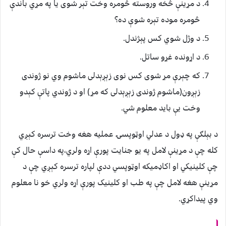
د مړینې څخه وروسته څومره وخت تېر شوی یا په مړي باندې
څومره موده تېره شوې ده؟
د وژل شوي کس پېژندل.
د اړونده غړو ساتل.
که چېرې مړ شوی کس نوی زېږېدلی ماشوم وي نو ژوندی
زېږون(ماشوم ژوندی زېږېدلی که مړ) او د ژوندي پاتې کېدو
وخت یې باید معلوم شي.
د بېلګې په ډول د عدلي اوټوپسۍ عملیه هغه وخت ترسره کېږي
کله چې د مړینې لامل په یو جنایت پورې اړه ولري،په داسې حال کې
چې کلینیکي او اکاډمیکه اوټوپسي ددې لپاره ترسره کېږي چې د
مړینې هغه لامل چې په طب او کلینیک پورې اړه ولري خو نا معلوم
وي پیداکړي.