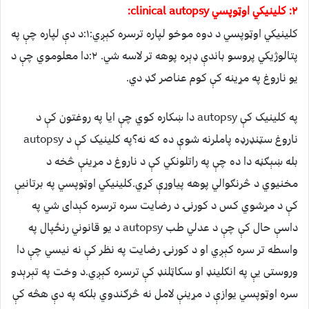
۲: کلینیکي اوټوپسي clinical autopsy:
کلینیکي اوټوپسي د دوه موخو لپاره ترسره کېږي:۱:د دې لپاره چې په
پتالوژیکي پروسو باندې ډېره پوهه تر لاسه شي. ۲:دا معلوموي چې د
یو ناروغ په مړینه کې کوم عناصر ګډ دي.
په کلینیک کې autopsy دا ښکاره کوي چې ایا په روغتون کې د
ناروغ سټنډرډه پاملرنه شوې ده که نه؟په کلینیک کې د autopsy
بله ښېګڼه دا ده چې په راتلونکي کې د ناروغ د مړینې څخه د
مخنیوي د څرنګوالي پوهه پیاوړې کړي.کلینیکي اوټوپسي په برتانیې
کې د مړشوي کس د کورنۍ د رضایت سره ترسره کېدای شي په
داسې حال کې چې د عدلي طب autopsy د یو قانوني رنځپال په
واسطه تر سره کېږي او د کورنۍ رضایت په نظر کې نه نیسي چې دا
وروستی يې په انګلینډ او سکاټلنډ کې ترسره کېږي.د وخت په تېرېدو
سره اوټوپسي یوازې د مړینې لامل نه څرګندوي بلکه په دې هڅه کې