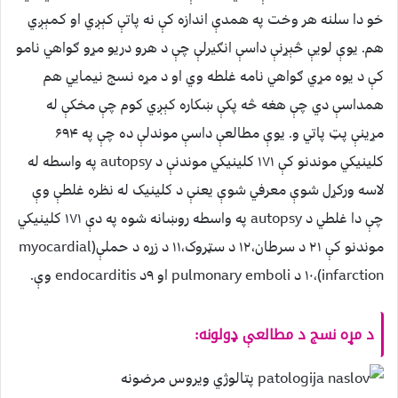
خو دا سلنه هر وخت په همدې اندازه کې نه پاتې کېږي او کمېږي
هم. یوې لویې څېړنې داسې انګیرلې چې د هرو دریو مړو ګواهي نامو
کې د یوه مړي ګواهي نامه غلطه وي او د مړه نسج نیمایي هم
همداسې دي چې هغه څه پکې ښکاره کېږي کوم چې مخکې له
مړینې پټ پاتي و. یوې مطالعې داسې موندلې ده چې په ۶۹۴
کلینیکي موندنو کې ۱۷۱ کلینیکي موندنې د autopsy په واسطه له
لاسه ورکړل شوې معرفي شوې یعنې د کلینیک له نظره غلطې وې
چې دا غلطي د autopsy په واسطه روښانه شوه په دې ۱۷۱ کلینیکي
موندنو کې ۲۱ د سرطان،۱۲ د سټروک،۱۱ د زړه د حملې(myocardial
infarction)،۱۰ د pulmonary emboli او ۹د endocarditis وې.
د مړه نسج د مطالعې ډولونه: