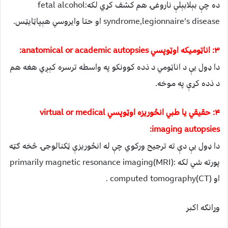
ده چې بېلابېلې ناروغۍ هم کشف کړي لکه:fetal alcohol
syndrome,legionnaire’s disease او حتا وایروسي هېپاټایټس.
۳: اناټومیکه اوټوپسي anatomical or academic autopsies:
دا ډول یې د اناټومي د ذده کوونکو په واسطه ترسره کېږي هغه هم
د ذده کړې په موخه.
۴: حقیقي یا طبي انځوریزه اوټوپسي virtual or medical
imaging autopsies:
دا ډول یې دې ته ترجیح ورکوي چې له انځوریزې ټکنالوجۍ څخه ګټه
پورته شي لکه :primarily magnetic resonance imaging(MRI)
او computed tomography(CT) .
وړانګه اکبر