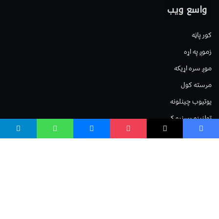
واسع ویب
کور پاڼه
زموږ په اړه
موږ سره اړیکه
مرسته کول
یوتیوب چینلونه
ټولنیزو رسنیو کې
مینو
لیکنه خپرول
اعلان خپرول
لیکنې رپوټ