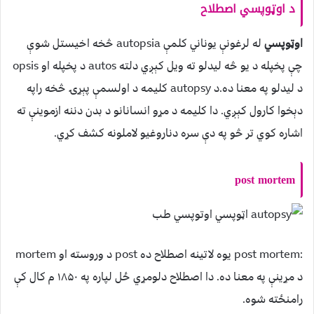
د
اوټوپسي اصطلاح
اوټوپسي
له لرغونې یوناني کلمې autopsia څخه اخیستل شوې
چې پخپله د یو څه لیدلو ته ویل کېږي دلته autos د پخپله او opsis
د لیدلو په معنا ده.د autopsy کلیمه د اولسمې پېړۍ څخه راپه
دېخوا کارول کېږي. دا کلیمه د مړو انسانانو د بدن دننه ازموینې ته
اشاره کوي تر څو په دې سره دناروغیو لاملونه کشف کړي.
post mortem
:post mortem یوه لاتینه اصطلاح ده post د وروسته او mortem
د مړینې په معنا ده. دا اصطلاح دلومړي ځل لپاره په ۱۸۵۰ م کال کې
رامنځته شوه.