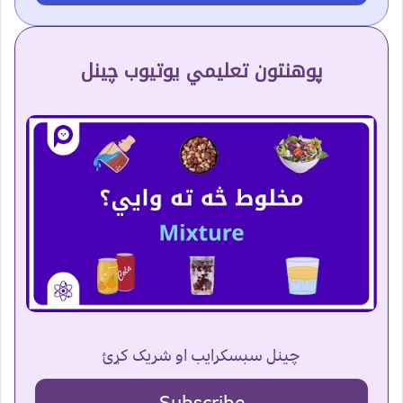
پوهنتون تعلیمي یوتیوب چینل
چینل سبسکرایب او شریک کړئ