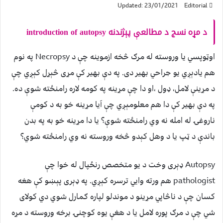
Updated: 23/01/2021
Editorial
د مړه نسج د مطالعې پېژندنه
introduction of autopsy
اوټوپسي یا وروسته له مرګ څخه ازموینه چې د Necropsy په نوم
هم یادېږي یو جراحي بهیر دی. په دې بهیر کې مړی څېړل کېږي چې
د مړینې لامل، ډول ،او دا چې مړینه په کومه لاره رامنځته شوې ده.
په دې بهیر کې دا هم معلومېږي چې آیا مړینه خو به د کومې
ناروغۍ له امله نه وي رامنځته شوې؟ یا دا مړینه خو به په بدن
باندې د ټپ یا د وهل کېدو څخه وروسته نه وي رامنځته شوي؟
Autopsy ډېری وخت د یو متخصص رنځپال له خوا چې
pathologist هم ورته وایي ترسره کېږي. په ډېری پېښو کې هغه
کسان چې د ناڅاپي مړینو د موندلو لپاره ګمارل شوي دي کولای
شي چې د مرګ پوره لامل یا د هغې یوه کوچنۍ برخه وروسته د مړه