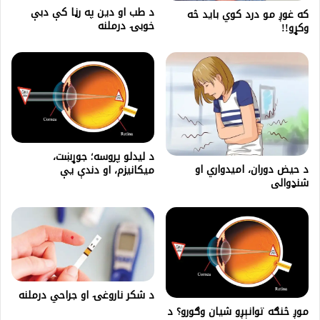
د طب او دين په رڼا کې دبې
که غوږ مو درد کوي باید څه
خوبۍ درملنه
وکړو!!
د لیدلو پروسه؛ جوړښت،
د حیض دوران، امیدواري او
میکانیزم، او دندې یې
شنډوالی
د شکر ناروغۍ او جراحي درملنه
موږ څنګه توانېږو شیان وګورو؟ د