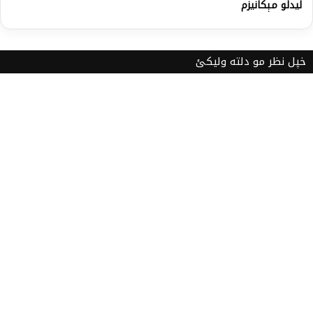
لیدلو مېکانیزم
خپل نظر مو دلته ولیکئ