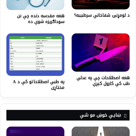
د لومړنۍ شفاخانې سرطبيبه؟
هغه مقدسه دنده چې نن
سوداګريزه شوې ده
هغه اصطلاحات چې په عدلي
په طبي اصطلاحاتو کې د A
طب کې کارول کېږي
مختاړی
ښايي خوښ مو شي