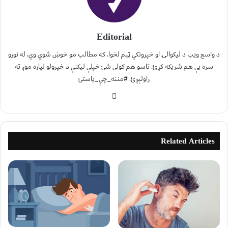
Editorial
د واسع ویب د لیکوالۍ او خپرونکي ټیم لخوا. که مطالب مو خوښ شوي وي، له نورو
سره یې هم شریکه کړئ. تاسو هم کولی شئ خپلې لیکنې د خپرولو لپاره موږ ته
راولېږئ. #مننه_چې_یاستئ
Related Articles