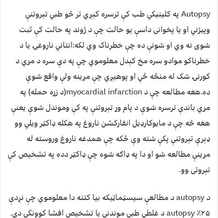
Autopsy په کلینیکي طب کې ترسره کېږي تر څو طبي تېروتنې
وپیژني او یا پخوانی داسې یو حالت چې د ژوند په حالت کې ثبت
شوی نه وي او شونې ده چې خطرناک وي لکه:انتاني ناروغۍ یا د
خطرناکو موادو سره مخ کېدل معلوموي چې په دې سره د مړي د
کورنۍ شک له منځه ځي او پوهیږي چې مړینه ولې واقع شوې
ده.هغه مطالعه چې د myocardial infarction(د زړه حمله) په
مړي باندې ترسره شوې د پام وړ تېروتنې په کې وموندل شوې یعنې
هغه څه چې د مایوکارډیل انفارکشن ناروغ په هکله ډاکټر ویلي وو
ډېرې تېروتنې پکې شته وې ځکه چې همدغه ناروغ وروسته له
مړینې مطالعه شو او دا په ډاګه شوه چې ډاکټر دده په تشخیص کې
تېروتی وو.
د autopsy د مطالعې سیسټماټیکه بیا کتنه دا معلوموي چې نږدې
۲۵٪ autopsy د غلطې طبي موندنې یا تشخیص افشا کوونکي دي.