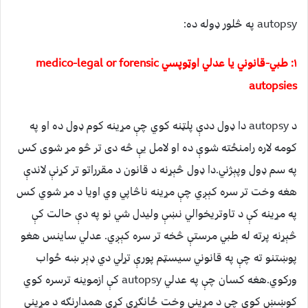
autopsy په څلور ډوله ده:
۱: طبي-قانوني یا عدلي اوټوپسي medico-legal or forensic
autopsies
د autopsy دا ډول ددې پلټنه کوي چې مړینه کوم ډول ده او په
کومه لاره رامنځته شوې ده او لامل یې څه دی تر څو مړ شوی کس
په سم ډول وپېژني.دا ډول څېړنه د قانون د مقرراتو تر کړنې لاندې
هغه وخت تر سره کېږي چې مړینه ناڅاپي وي اویا د مړ شوي کس
په مړینه کې د تاوتریخوالي نښې ولیدل شي نو په دې حالت کې
څېړنه پرته له طبي مرستې څخه تر سره کېږي. عدلي ساینس هغو
پوښتنو ته چې په قانوني سیسټم پورې تړلي دي ډېر ښه ځواب
ورکوي.هغه کسان چې په عدلي autopsy کې ازموینه ترسره کوي
کوښښ کوي چې د مړینې وخت ځانګړی کړي همدارنګه د مړینې