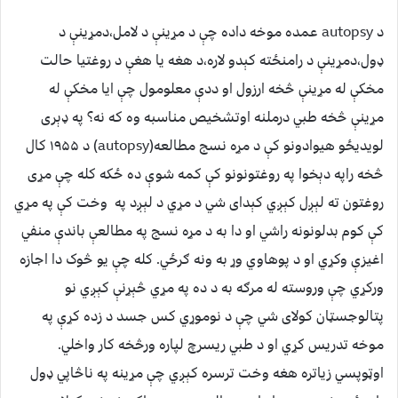
د autopsy عمده موخه داده چې د مړینې د لامل،دمړینې د
ډول،دمړینې د رامنځته کېدو لاره،د هغه یا هغې د روغتیا حالت
مخکې له مړینې څخه ارزول او ددې معلومول چې ایا مخکې له
مړینې څخه طبي درملنه اوتشخیص مناسبه وه که نه؟ په ډېری
لویدیځو هیوادونو کې د مړه نسج مطالعه(autopsy) د ۱۹۵۵ کال
څخه راپه دېخوا په روغتونونو کې کمه شوې ده ځکه کله چې مړی
روغتون ته لېږل کېږي کېدای شي د مړي د لېږد په وخت کې په مړي
کې کوم بدلونونه راشي او دا به د مړه نسج په مطالعې باندې منفي
اغیزې وکړي او د پوهاوي وړ به ونه ګرځي. کله چې یو څوک دا اجازه
ورکړي چې وروسته له مرګه به د ده په مړي څېړنې کېږي نو
پتالوجسټان کولای شي چې د نوموړي کس جسد د زده کړې په
موخه تدریس کړي او د طبي ریسرچ لپاره ورڅخه کار واخلي.
اوټوپسي زیاتره هغه وخت ترسره کېږي چې مړینه په ناڅاپي ډول