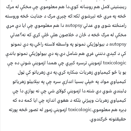
ریښتینی لامل هم روښانه کوي،دا هم معلوموي چې مخکې له مرګ
څخه په مړي څه تېرشوي لکه:که چېرې مرګ د جنایت څخه وروسته
رامنځته شوی وي عدلي autopsy دا هم معلوموي چې ایا دې مړي
مخکې له مرګ څخه د ځان د خلاصون هلې ځلې کړي که نه؟عدلي
autopsy د بیولوژیکي نمونو په واسطه لاسته راځي،په دې نمونو
کې د ګېدې دننني غړي هم شامل دي.په دې بیولوژیکي نمونو باندې
toxicologic ازموینې ترسره کېږي چې همدا ازموینې شونې ده چې
یو یا څو کیمیاوي زهریات ښکاره کړي،په دې زهریاتو کې ټول
کیمیاوي مواد په خپلې بسیا اندازې سره چې په بېلابیلو زهریاتو
ډلبندي شوي دي شته.دا ازموینې کولای شي چې نه یوازې دا چې
کیمیاوي زهریات وپیژني بلکه د هغوي اندازه چې ایا کمه ده که
ډېره هم معلوموي.toxicologic ازموینې زموږ له تصور څخه پورته
حقیقتونه څرګندوي.