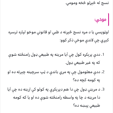
نسج له څېړلو څخه ومومي.
موخې:
اوټوپسي یا د مړه نسج څېړنه د طبي او قانوني موخو لپاره ترسره
کېږي.چې لاندې موخې ذکر کوو:
ددې پرېکړه کول چې آیا مړینه په طبیعي ډول رامنځته شوې
که په غیر طبیعي ډول.
ددې معلومول چې په مړي باندې د ټپ سرچینه چېرته ده او
په کومه کچه ده؟
د مړینې ډول چې دا هم دپرېکړې په کولو کې اړینه ده چې آیا
دا مړینه د چا په واسطه رامنځته شوې ده او یا که کومه
طبیعي پېښه ده؟