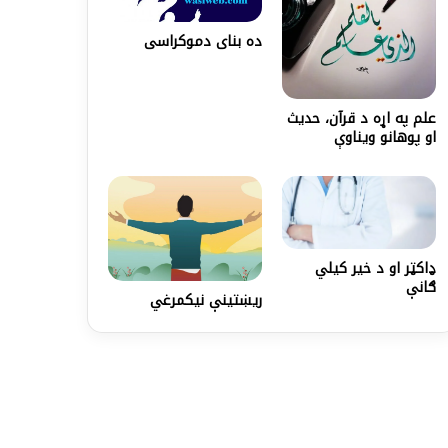
ده بنای دموکراسی
علم په اړه د قرآن، حدیث
او پوهانو ویناوې
ډاكټر او د خير كیلي
ګانې
ريښتينې نيكمرغي