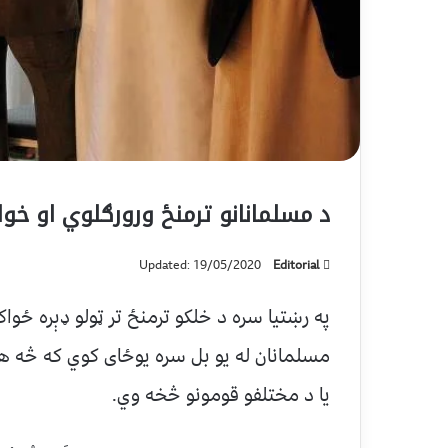
د مسلمانانو ترمنځ ورورګلوي او خو
Updated: 19/05/2020
Editorial
په رښتیا سره د خلکو ترمنځ تر ټولو ډېره ځواک
مسلمانان له یو بل سره یوځای کوي که څه هم 
یا د مختلفو قومونو څخه وي.