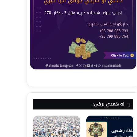
له همدې برخې: