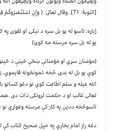
وَيُقِيمُونَ الصَّلَاةَ وَيُؤْتُونَ الزَّكَاةَ وَيُطِيعُونَ اللَّهَ وَ
[التوبة: 71]. وقال تعالى: ﴿ وَإِنِ اسْتَنْصَرُوكُمْ فِي الدِّينِ فَعَلَيْكُمُ النَّصْرُ ﴾ [الأنفال: 72].
ژباړه: تاسو له یو بل سره د نېکۍ او تقوی په ک
يو له بل سره مرسته مه کوئ)
(مؤمنان سړي او مؤمنانې ښځې ځینې د ځینو 
کوي یو بل له بدۍ څخه ،لمونځونه قایموي، زکا
الله عیله و سلم اطاعت کوي نو دغو کسانو بان
تعالی غالب او د حکمت لرونکی ذات دی .همدارا
تاسوڅخه ددین په کار کې مرسته وغواړي نو پ
دغه راز امام بخاري په خپل صحیح کتاب کې 