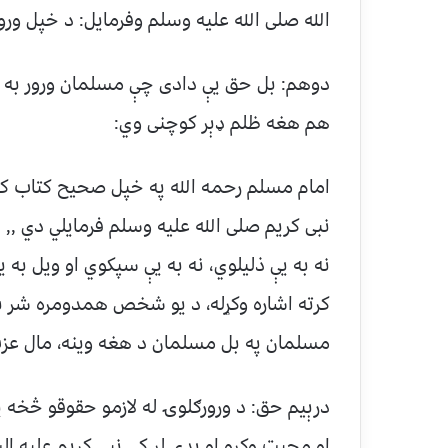
الله صلی الله علیه وسلم وفرمایل: د خپل ور
دوهم: بل حق يې دادی چې مسلمان ورور به پ
هم هغه ظلم ډېر‌ کوچنی وي:
امام مسلم رحمه الله په خپل صحیح کتاب کې
نبی کریم صلی الله علیه وسلم فرمایلي دي ,,
نه به یې ذلیلوي، نه به یې سپکوي او ویل به 
کرته اشاره وکړله، د یو شخص همدومره شر 
مسلمان په بل مسلمان د هغه وینه، مال عزت 
درېیم حق: د ورورګلوۍ له لازمو حقوقو څخه یو
او محبت وکړو او پدې لړ کې نبی کریم علیه الس