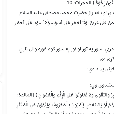
ونَ إِخْوَةٌ ﴾ الحجرات: 10
ه دي او دغه راز حضرت محمد مصطفي علیه السلام
يٍّ عَلَى عَرَبِيٍّ، وَلَا أَحْمَرَ عَلَى أَسوَدَ، وَلَا أَسوَدَ عَلَى أَحمَرَ
بي، سور په تور او تور په سور کوم غوره والی نلري
کړی دی.
ينې يې دادي:
ستندوی وي:
التَّقْوَى وَلَا تَعَاوَنُوا عَلَى الْإِثْمِ وَالْعُدْوَانِ ﴾ [المائدة:
أَوْلِيَاءُ بَعْضٍ يَأْمُرُونَ بِالْمَعْرُوفِ وَيَنْهَوْنَ عَنِ الْمُنْكَرِ