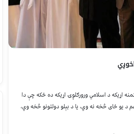
اخوږي
منه اړیکه د اسلامي ورورګلوٍۍ اړیکه ده ځکه چې دا
د یو ځای څخه نه وي، یا د بېلو دولتونو څخه وي،