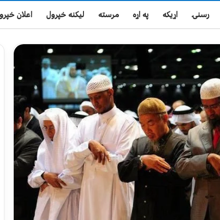
رسنۍ
اړیکه
په اړه
مرسته
لیکنه خپرول
اعلان خپرو