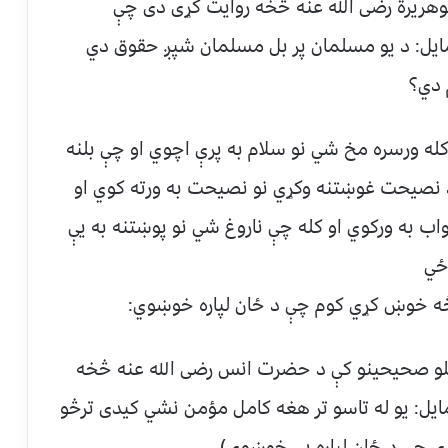
وهریرة رضی الله عنه څخه روایت کړی دی چې
ایل: د یو مسلمان پر بل مسلمان شپږ حقوق دي
 دي؟
کله ورسره مخ شي نو سلام به پرې اچوي او چې بلنه
 د نصیحت غوښتنه وکړي نو نصیحت به ورته کوي او
واب به ورکوي او کله چې ناروغ شي نو پوښتنه به يې
ځي
څه خوښ کړي کوم چې د ځان لپاره خوښوي:
خپلو صحیحینو کې د حضرت انس رضی الله عنه څخه
مایل: یو له تاسو تر هغه کامل مؤمن نشي کیدی ترڅو
 چې د ځان لپاره يې خوښوي)