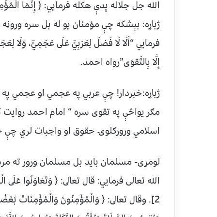
الله جل جلاله پدې هکله فرمايي: ﴿ إِنَّمَا الْمُؤْمِنُ
ژباړه: بېشکه چې مؤمنان یو له بل سره وروڼ
فرمايي “أَلَا لَا فَضلَ لِعَرَبِيٍّ عَلَى عَجَمِيٍّ، وَلَا لِعَجَمِ
إِلَّا بِالتَّقوَى”رواه احمد.
ژباړه:خبردار! چې عربي په عجمي او عجمي په عر
مګر یواځې په تقوی سره “ امام احمد روایت 
اسلامي ورورګلوۍ حقوق او واجبات لري چې ځ
لومړی- مسلمان باید بل مسلمان ورور ته مر
الله تعالی فرمایي: قال تعالى: ﴿ وَتَعَاوَنُوا عَلَى الْبِرِّ وَ
2]. وقال تعالى: ﴿ وَالْمُؤْمِنُونَ وَالْمُؤْمِنَاتُ بَعْضُهُمْ 