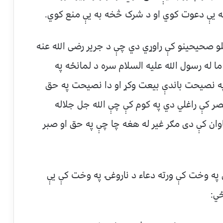
 به يې دعوت کوي او د شرک څخه به يې منع کوي.
لو صحیحینو کې راوړي دي چې د جریر رضی الله عنه
 له رسول الله علیه السلام سره د لمانځه په
 په نصیحت باندې بیعت وکړ او دا نصیحت په حق
 کې راغلي دي په کوم کې چې الله جل جلاله
وان کې دی مګر غیر له هغه چا چې په حق او صبر
ي په وخت کې ورته دعاء د ناروغۍ په وخت کې يې
ځي: