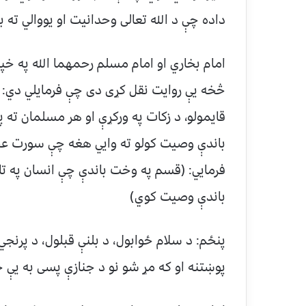
داده چې د الله تعالی وحدانیت او یووالي ته
امام بخاري او امام مسلم رحمهما الله په خپ
څخه يې روایت نقل کړی دی چې فرمایلي دي: ما
قایمولو، د زکات په ورکړې او هر مسلمان ته
باندې وصیت کولو ته وایي هغه چې سورت عصر
فرمایي: (قسم په وخت باندې چې انسان په تا
باندې وصیت کوي)
پنځم: د سلام ځوابول، د بلنې قبلول، د پرنج
پوښتنه او که مړ شو نو د جنازې پسی به یې 