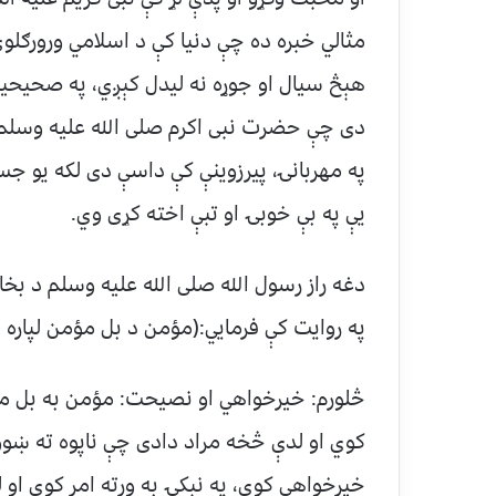
مثالي خبره ده چې دنیا کې د اسلامي ورورګلوۍ 
هېڅ سیال او جوړه نه لیدل کېږي، په صحیح
دی چې حضرت نبی اکرم صلی الله علیه وسلم و
په مهربانۍ، پیرزوینې کې داسې دی لکه یو جسد
يې په بې خوبۍ او تبې اخته کړی وي.
دغه راز رسول الله صلی الله علیه وسلم د ب
په روایت کې فرمایي:(مؤمن د بل مؤمن لپاره 
څلورم: خیرخواهي او نصیحت: مؤمن به بل مسل
کوي او لدې څخه مراد دادی چې ناپوه ته ښوون
خیرخواهي کوي، په نېکۍ به ورته امر کوي او له