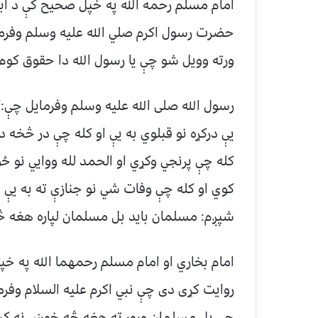
امام مسلم رحمه الله په خپل صحیح کې د اب
حضرت رسول اکرم صلي الله علیه وسلم وفرم
ورته وویل شو چې یا رسول الله دا حقوق کوم
رسول الله صلی الله علیه وسلم وفرمایل چې:
يې درکړه نو قبلوي به يې او کله چې در څخه
کله چې پرنجي وکړي او الحمد لله ووايي نو ځ
کوي او کله چې وفات شي نو جنازې ته به يې 
شپږم: مسلمان باید بل مسلمان لپاره هغه 
امام بخاري او امام مسلم رحمهما الله په 
روایت کړی دی چې نبي اکرم علیه السلام وفر
چې بل مسلمان ورور ته هغه څه خوښ نه کړي