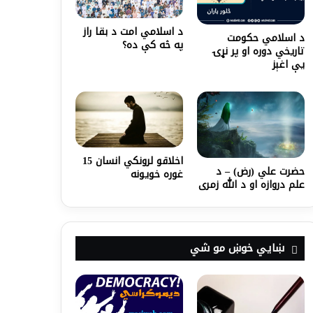
د اسلامي امت د بقا راز
د اسلامي حکومت
په څه کې ده؟
تاریخي دوره او پر نړۍ
یې اغېز
اخلاقو لرونکي انسان 15
حضرت علي (رض) – د
غوره خویونه
علم دروازه او د الله زمری
ښايي خوښ مو شي