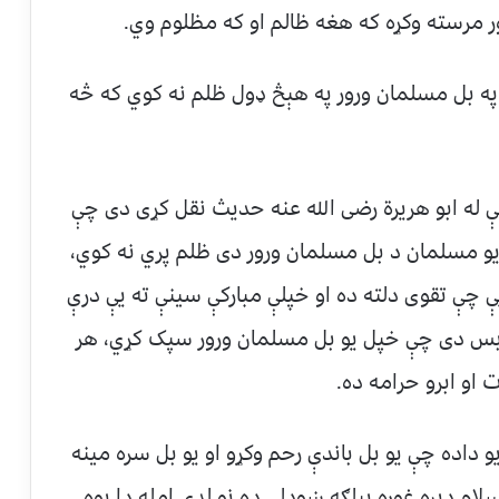
ور مرسته وکړه که هغه ظالم او که مظلوم وي.
ه بل مسلمان ورور په هېڅ ډول ظلم نه کوي که څه
 له ابو هریرة رضی الله عنه حدیث نقل کړی دی چې
 یو مسلمان د بل مسلمان ورور دی ظلم پري نه کوي،
یې چې تقوی دلته ده او خپلې مبارکې سینې ته يې درې
بس دی چې خپل یو بل مسلمان ورور سپک کړي، هر
او ابرو حرامه ده.
 داده چې یو بل باندې رحم وکړو او یو بل سره مینه
لام ډېر‌ه غوره بیلګه ښودلې ده نو لدې امله دا یوه