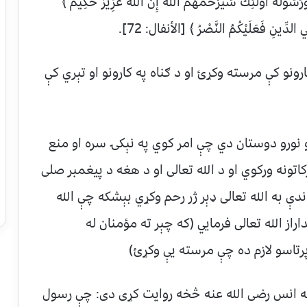
رَسُولَهُ أُولَئِكَ سَيَرْحَمُهُمُ اللَّهُ إِنَّ اللَّهَ عَزِيزٌ حَكِيمٌ ﴾
ارونو کې مرسته وکړئ او د ګناه په کارونو او تېري کې
نورو دوستان دي چې امر کوي په نېکۍ سره او منع
تونه ورکوي او د الله تعالی او د هغه د پیغمبر صلی
دې به الله تعالی ډېر ژر رحم وکړي بېشکه چې الله
ز الله تعالی فرمايي (که چېر ته مؤمنان له
رتاسو لازم ده چې مرسته يې وکړئ)
له انس رضی الله عنه څخه روایت کړی دی: چې رسول