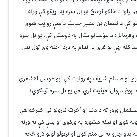
لپاره د خلکو ترمنځ یو بل سره په اړیکو کې ورته
ینو کې د نعمان بن بشیر حدیث داسې روایت شوی
فرمایل: د مؤمنانو مثال په دوستۍ کې، یو بل سره
 کله چې یو غړی یا اندام په درد اخته وي ټول بدن
خاري او مسلم شریف په روایت کې ابو موسی الاشعري
د پوخ دېوال حیثیت لري چې یو بل سره ټینګوي)
مان ورور ته د دنیا او آخرت کارونو کې خیرخواهي
ه کوي او نېکه مشوره به ورکوي او پدې کې به ورته
 بدو چارو به يې منع کوي او ترټولو لویو لارو څخه