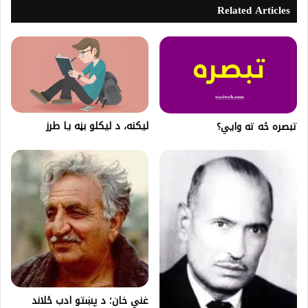
Related Articles
لیکنه، د ليكلو بڼه يا طرز
تبصره څه ته وايي؟
غني خان؛ د پښتو ادب ځلاند