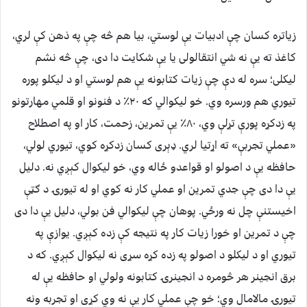
زیاتره کسان چې ادبیات يې لوستي، بیا هم څه چې په ذهن کې لري،
کاغذ ته يې نه شي انتقالولی یا يې شکایت دا دی، چې څه نشم
لیکلی؛ سره له دې چې زیات کتابونه يې هم لوستي او د لیکلو پوره
تیوري هم ورسره وي. خو لیکوالي که ۲۰٪ د فنونو او قلمي مهارتونو
په زدکړه پورې تړلې وي، ۸۰٪ يې تمرین، زحمت، کار او په اصطلاح
«عملي تجربې» ته اړتیا لري. ډېری کسان زدکړه کوي، تیوري لولي،
حافظه يې د اصولو او قواعدو ځاله وي، خو لیکوال کېږي نه. دلیل
يې دا دی چې جدي تمرین او عملي کار نه کوي او له تیورۍ د ګټې
اخیستنې چل نه ورځي. پوهان چې لیکوالي فن بولي، دلیل يې دا دی
چې د تمرین او خورا زیات کار په نتیجه کې زده کېږي. یوازې په
تیوري او د لیکلو د اصولو په زده کړه سړی نه لیکوال کېږي. که د
برق انجینر هر څومره د انجینرۍ کتابونه ولولي او حافظه يې له
تیورۍ مالامال وي؛ خو چې عملي کار يې نه وي کړی او تجربه ونه