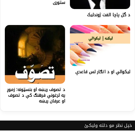
ستورى
د گل پاچا الفت ژوندلیک
لیکوالي او د اتګار لس قاعدې
د تصوف ريښه او بنسټونه؛ زموږ
په لرغوني فرهنګ کې د تصوف
او عرفان ريښه
خپل نظر مو دلته ولیکئ