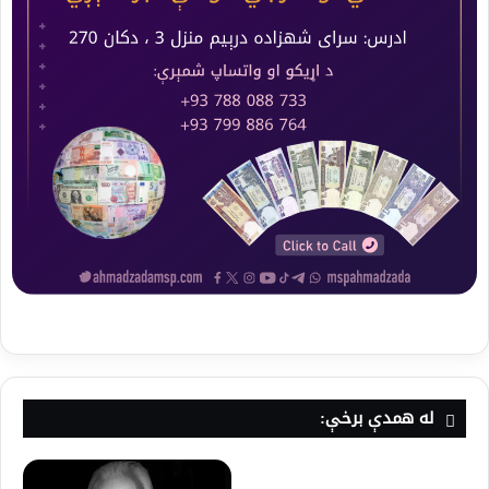
له همدې برخې: