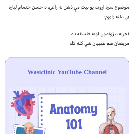
موضوع سره اړوند یو بیت مې ذهن ته راغی، د حسن ختمام لپاره
يې دلته راوړم:
تجربه د ژوندون لویه فلسفه ده
مریضان هم طبیبان شي کله کله
Wasiclinic YouTube Channel