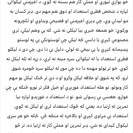
خو یوازې تیوري او عملي کار هم بسنه نه کوي، د اغېزمنې لیکوالۍ
لپاره د شخص فطري استعداد او ذوق هم مهم دی. ډېر کسان به
مو لیدلي وي، چې ډېرې اغېزمنې او فصیحې ویناوې او لکچرونه
ورکوي؛ خو همغه خبرې بیا لیکلی نه شي. که يې وهم لیکي، ترې
مصنوعي کېږي یا داسې څه لیکي چې لوستونکي يې په لوستو
پښېمانه کېږي یا يې بیخي نه لولي. دلیل يې دا دی، چې دی د لیکلو
فطري استعداد یا له لیکوالۍ سره مینه نه لري، د زړه له تله لیکل نه
کوي. خو تر ټولو مهمه دا ده چې موږ له لیکلو سره څومره شوق
لرو، که په شوق او علاقه لیکل وکړو او د دې تر څنګ لیکل یو مهم
کار وبولو، نو هله استعداد غوړېږي او خپل فکر تر نورو څنګه يې چې
غواړو، هغسې يې رسولی شو. نو د استعداد د غوړېدو لپاره بیا
تمرین ته اړتیا ده، یعنې که څوک استعداد لري او لیکل نه کوي،
استعداد يې مړاوی کېږي او بالاخره له منځه ځي. ځکه خو هر سړی
لیکوال کېدای نه شي، ډېر تمرین او عملي کار ته اړتیا ده، تر څو