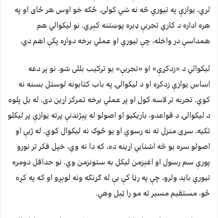
لري، یوازې په تیوري څه نه شي کولی. ځکه خو اوس هر ځای او په
هره اداره د کاري تجربې ډېره پوښتنه کېږي. نو لیکوالي هم
همداسې در واخله، چې تیوري او عملي برخه دواړه پکې اهم دي.
لیکوالي د «زدکړې» او «تجربې» یو ترکیب بللی شو. نو پر دغه
اساس یوازې زدکړه او د لیکوالۍ په باب کتابونه لوستل بسنه نه
کوي. تجربه تر لاسه کول او پر عملي برخه تمرکز اړین دی. له بل پلوه
د لیکوالۍ د قواعدو، باریکیو او اصولو له پېژندنې پرته يوازې پر لیکلو
تکیه، سړی منزل ته نه رسوي او یو څوک نه لیکوال کوي. له ژبې او
اصولو سره یو څه اشنايي اړینه ده، که دا نه وي، خپل فکر تر نورو
پورې سم رسول او اغېزمن لیکل به ستونزمن وي. نو حداقل دومره
تیوري باید ولرو، چې په رڼا کې يې له ګړنګه ونه لوېږو او که په کږه
ځو، مستقیم مسیر ته مو را ټېل وهي.