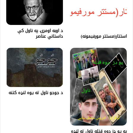
د اوبه اومرۍ په ناول کې
استتار(مستتر مورفیمونه)
داستاني عناصر
د جوجو ناول ته یوه لنډه کتنه
په یو ډز دوه قتله ناول ته لڼډه