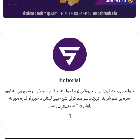
Editorial
د واسع ویب د لیکوالۍ او خپرونکي ټیم لخوا. که مطالب مو خوښ شوي وي، له نورو
سره یې هم شریکه کړئ. تاسو هم کولی شئ خپلې لیکنې د خپرولو لپاره موږ ته
راولېږئ. #مننه_چې_یاستئ