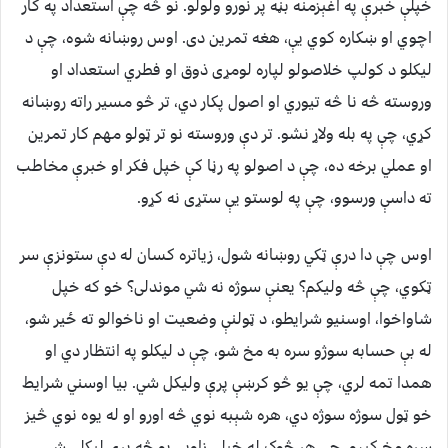
خپلې خبرې په اغېزمنه بڼه پر نورو ولولو. نو څه چې استعداد په کار
اچوي او ښکاره کوي يې، هغه تمرین دی. اوس روښانه شوه، چې د
لیکلو د کولپ خلاصولو لپاره لومړی ذوق او فطري استعداد او
وروسته څه نا څه تیوري او اصول پکار دي، تر څو مسیر راته روښانه
کړي، چې په بله ولاړ نشو. تر دې وروسته نو تر ټولو مهم کار تمرین
او عملي برخه ده، چې د اصولو په رڼا کې خپل فکر او خبرې مخاطب
ته داسې ورسوو، چې په لوستو يې ستړی نه کړو.
اوس چې دا درې ټکي روښانه شول، زیاتره کسان له دې ستونزې سر
ټکوي، چې څه ولیکم؟ یعنې سوژه نه شي موندلی؟ خو که خپل
شاواخوا، اوسنيو شرایطو، د ټولنې وضعیت او ناخوالو ته ځير شو،
له بې حسابه سوژو سره به مخ شو، چې د لیکلو په انتظار دي او
همدا تمه لري، چې یو څو کرښې پرې ولیکل شي. بیا اوسني شرایط
خو ټول سوژه سوژه دي، هره شېبه نوي څه اورو او له یوه نوي څیز
سره مخ کېږو، چې هر څوک له خپلې زاویې یو څه پرې لیکلی شي.