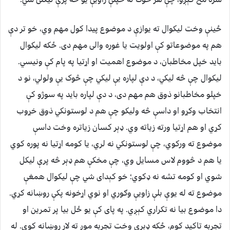
ځينې وخت لیکوال ته یوازې د موضوع پيدا کول مهم وي، خو تر دې
هم په موضوعاتو کې اولویت یا غوره والی مهم دی. ځکه لیکوال
باید خپل مخاطبان، د موضوع اهمیت او اړتیا په پام کې ونیسي.
لیکوال چې څه لیکي، د دې لپاره يې لیکي چې څوک يې ولولي، نو د
خپلو مخاطبانو ذوق هم مهم دی، د دې لپاره باید په سوژو کې
انتخاب وکړو او داسې څه ولیکو چې هم د لوستونکي ذوق خړوب
کړي او هم اړتیا ورته زیاته وي. ډېر کسان زیاتره وخت داسې
موضوع ته ورکوي، چې لوستونکي نه لري، یا کومه اړتیا نه پوره کوي
یا هم د څووم لاس مسایل وي، چې مخکې هم ډېر څه پرې لیکل
شوي او کومه تشه نه ډکوي؛ خو کېدای شي چې لیکوال همغې
موضوع ته له یوې بلې زاويې وګوري او نوي اړخونه پکې روښانه کړي.
دا موضوع بیا نه تکراري کېږي. په پای کې يو ځل بیا پر تمرین او
تجربه تاکید کوم، ځکه ډېری وخت تجربه موږ ته لار روښانه کوي. له