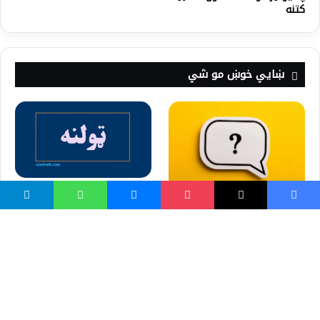
کتنه
ښايي خوښ مو شي
اسلامي اوجاهلي ټولنې (سيد
قطب)
آیا د جنابت په حال کې مونځ
کولی شم؟