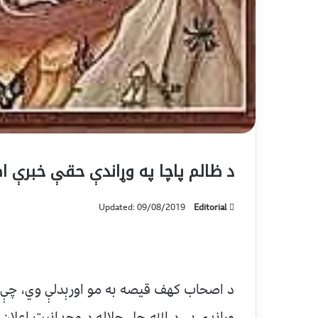
د ظالم پاچا په وړاندې حقې خبرې
Updated: 09/08/2019
Editorial
د اصحاب کهف قيصه به مو اورېدلې وي، چې د 
وړاندې يې د الله جل جلاله د وحدانيت اعلان