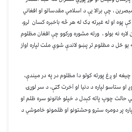
رين ، چې برالا يې د اسلامي مقدساتو او افغاني
 کې پوه او له غيرته ډک له هر څه باخبره کسان لرو،
لاره نه بولو ، ورته مشوره ورکوو چې افغان مظلوم
يو ځل د مظلوم تر پښو لاندې شوي ملت لپاره اواز
چيغه او ږغ پورته کولو دا مظلوم در په در ميندې،
وږ او ستاسو لپاره د دنيا او آخرت ګټې، د سر لوړۍ
ي حالت چوپ پاته کېدل د خپلو ځانونو سره ظلم او
پاره پر دومره سترو وحشتونو او ظلمونو خاموشي د