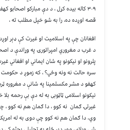
۳۰۹ کاله بيده کړل ، د دې مبارکو اصحابو 
قصه اوږده ده، را به شو خپل مطلب ته ،
افغانان چې په اسلاميت او غيرت کې ډېر اوږد 
د غرب د مغروري امپراتورۍ په وړاندې د اصحا
پلرونو او نيکونو په شان ايماني او افغاني غي
سره حالت نه ونه وځي؟ ، که زموږ د حکومت 
کهفو د مشر مکسلمينا په شانې د مغروره ټرمپ
نيکونو اسلامی ټاټوبی به له دې بې رحمه بلا خ
غيرتۍ ګمان نه کوو ، دا ګمان هم نه کوو ، چې
وي، دا ګمان هم نه کوو چې دوی به له امريکا
شي ويلای، موږ ډير ځله په تحليلي بحثو کې د پ