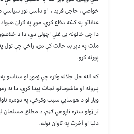
خواصي ، حاجی فريد ، او داسې نور سياسي مبص
عناناتو په کلکه دفاع کړي، موږ په ګران هيواد
دا چې ځانونه يې غلي اچولي دي، دا د خلاصون 
ملت په ډېر بد حالت کې دی، راځي چې ټول په 
پورته کړو.
که الله جل جلاله وکړه چې زموږ او ستاسو په 
پلرونه او ماشومانو، نجات پيدا کړي، دا به زم
وياړ او د هوسايي سبب وګرځي، په دومره ناول
تر ټولو ستره ناپوهي ګڼم، د مطلق مسلمان ل
دنيا او آخرت په تاوان بولم.