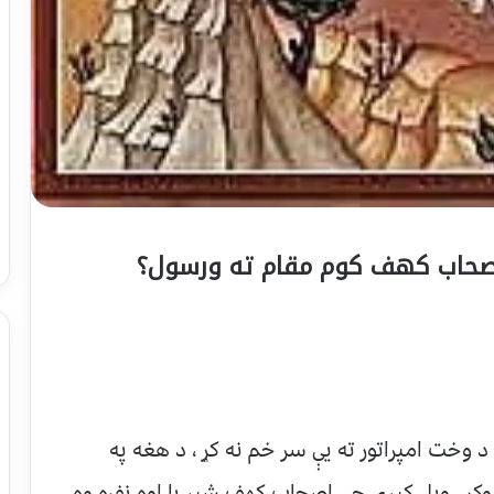
 اصحاب کهف کوم مقام ته ورسول؟
وخت امپراتور ته يې سر خم نه کړ ، د هغه په
 وکړ ، ويل کېږي چې اصحاب کهف شپږ يا اوه نفره وه