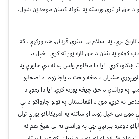
کهفو د حق تر نارې ورسته په لکونه کسان موحدين شول،
تاريخ لري، په اسلام يې سترې قربانۍ هم ورکړې ، که
ب کهفو په شان د حق ناره پور ته کړي ، خپل د
رت ښکاره کړي ، ايا دا مظلوم ولس به له دې خاورې په
لوړپوړي مشران د هغه وخت د پاچا زوم د اصحابو
 په وړاندې د حق چيغه پورته کړي، ايا دا زموږ د
لاص نه کړي، موږ د افغانستان په ټولو چارواکو د بې
 دوی دې خپل ژوند او ساتنه په امريکايانو پورې تړلې
يانو دومره بېرېږي چې په وړاندې به يې هيڅ هم نه
ارلمان وکيلان او لوړ پوړي مشران لکه عبد الستار