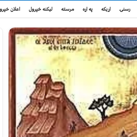
رسنۍ
اړیکه
په اړه
مرسته
لیکنه خپرول
اعلان خپرو