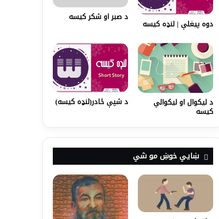
د صبر او شکر کيسه
دوه پیغلې | لنډه کیسه
د شپې څادر(لنډه کیسه)
د لیکوال او لیکوالي
کیسه
ښايي خوښ مو شي