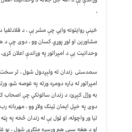
،
ځينې روايتونه وايي چې مشر يې ، د فلادلفيا د
مشاورين او لوړ پوړي کسان وو ، دوی چې د هغه
وحدانيت يې د امپراتور په وړاندې اعلان کړی،
سمدستی زندان ته ولېږدول شول ، تر سخت شنک
امپراتور له ډاره دومره ورته په غوصه شو، ورته
به وژل کېږئ، د زندان ساتونکي چې اصحاب 
دوی په خپل ايمان ټينګ ولاړ وو ، مهربانه رب
تيا ور واچوله، او ټول يې له زندان څخه په پټه
او د هغه سپی هم ورسره ملګري شول ، يو غار 