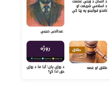
د انسان د وینې عصمت
د اسلامي شریعت او
نافذو قوانینو په رڼا کې
عبدالحی حبيبي
د روژې پای؛ آیا ما د روژې
طلاق او غصه
حق ادا کړ؟