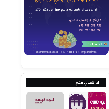
له همدې برخې: