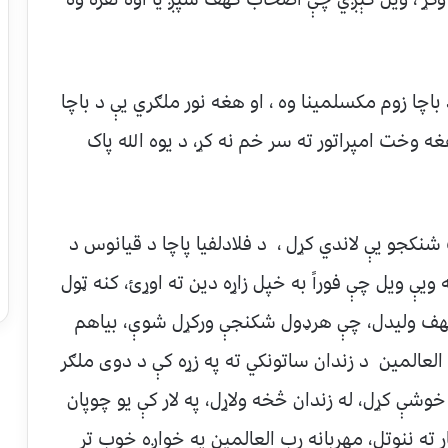
 باچا زوم مکسلمينا وه ، او هغه نور ملګري يې د باچا
 وخت امپراتور ته سر خم نه کړ، د يوه الله پاک
جو يې لاندي کړل ، د فلادلفيا پاچا د قيانوس د
 ويې ويل چې فوراً به خپل زاړه دين ته اوړئ، کنه ټول
کهف وليدل، چې هرډول شکنجې ورکړل شوې، بياهم
 العالمين د زندان ساتونکي ته په زړه کې د دوی ملګر
 خوشې کړل، له زندان څخه ولاړل، په لار کې يو چوپان
ته ننوتل، مهربانه رب العالمين په خواږه خوب تر