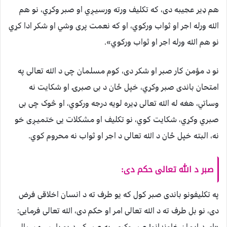
هم ډیر عجيبه دی، که تکلیف ورته ورسيـږي او صبر وکړي، نو هم
الله ورله اجر او ثواب ورکوي، او که نعمت پری وشي او شکر ادا کړي
نو هم الله ورله اجر او ثواب ورکوي».
نو د مؤمن کار صبر او شکر دی، کوم مسلمان چی د الله تعالی په
امتحان باندی صبر وکړي، خپل ځان د بی صبرۍ او شکایت نه
وساتي، هغه له الله تعالی ډیره لویه درجه ورکوي، او څوک چی بی
صبري وکړي، شکایت کوي، نو تکليف او مشکلات یی ختميـږی خو
نه، البته خپل ځان د الله تعالی د اجر او ثواب نه محروم کوي.
صبر د الله تعالی حکم دی:
په تکلیفونو باندی صبر کول که يو طرف ته د انسان اخلاقی فرض
دی، نو بل طرف ته د الله تعالی امر او حکم دی، الله تعالی فرمایی:
«ای د ایمان خاوندانو! صبر وکړۍ، په صبر کې د یو بل سره سیالي