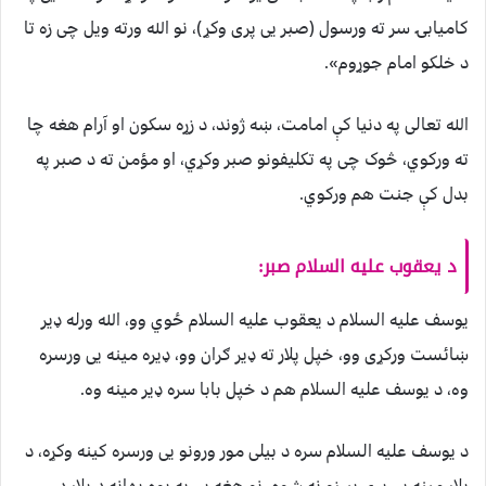
کامیابۍ سر ته ورسول (صبر يی پری وکړ)، نو الله ورته ویل چی زه تا
د خلکو امام جوړوم».
الله تعالی په دنیا کې امامت، ښه ژوند، د زړه سکون او آرام هغه چا
ته ورکوي، څوک چی په تکليفونو صبر وکړي، او مؤمن ته د صبر په
بدل کې جنت هم ورکوي.
د یعقوب علیه السلام صبر:
يوسف علیه السلام د يعقوب عليه السلام ځوي وو، الله ورله ډیر
ښائست ورکړی وو، خپل پلار ته ډیر ګران وو، ډیره مینه يی ورسره
وه، د یوسف علیه السلام هم د خپل بابا سره ډیر مینه وه.
د یوسف علیه السلام سره د بیلی مور ورونو يی ورسره کینه وکړه، د
پلار مينه يی پری پیرزو نه شوه، نو هغه يی په يوه بهانه د پلار د