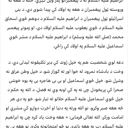
ابراهيم علیه السلام ته د پيغمبرانو پلار ويل کيـږي، ځکه د هغه نه
وروسته ټول پيغمبران د هغه په اولاد کې پيدا شوی دي، د بنی
اسرائیلو ټول پيغمبران د ابراهیم علیه السلام د دوهم ځوي اسحاق
علیه السلام د ځوي يعقوب عليه السلام اولاد دی، او زمونږ پيغمبر
محمد (صلى الله عليه وسلم) د ابراهيم علیه السلام د مشر ځوي
اسماعيل علیه السلام په اولاد کې راځي.
دغه لوي شخصيت هم په خپل ژوند کې ډیر تکليفونه ليدلی دي، د
وخت د بادشاه نمرود له خوا اور ته ګوزار شو، د خپل وطن عراق نه
وشړل شو، خپل ځوي اسماعیل او بی بی هاجره يی په يوه خوشی
صحرا کې پريخودل چی نه په کې اوبه وي نه فصل، د الله په حکم د
خپل ځوي اسماعیل علیه السلام حلالو ته تيار شو، خو په دی هر
څه هغه صبر وکړو، نو الله ورته په دنيا او آخرت دواړو کې مشري او
امامت ورکړ، الله تعالی فرمایی: « هغه وخت ياد کړه چی په ابراهیم
علیه السلام رب په هغه باندی يو څو امتحانونه وکړه، نو هغه يی په