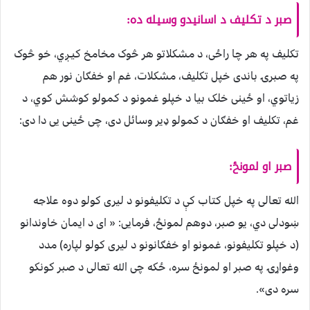
صبر د تکلیف د اسانیدو وسیله ده:
تکلیف په هر چا راځی، د مشکلاتو هر څوک مخامخ کيـږي، خو څوک
په صبرۍ باندی خپل تکلیف، مشکلات، غم او خفګان نور هم
زیاتوي، او ځینی خلک بیا د خپلو غمونو د کمولو کوشش کوي، د
غم، تکلیف او خفګان د کمولو ډیر وسائل دی، چی ځینی یی دا دی:
صبر او لمونځ:
الله تعالی په خپل کتاب کې د تکلیفونو د لیری کولو دوه علاجه
ښودلی دي، یو صبر، دوهم لمونځ، فرمايی: « ای د ایمان خاوندانو
(د خپلو تکلیفونو، غمونو او خفګانونو د لیری کولو لپاره) مدد
وغواړۍ په صبر او لمونځ سره، ځکه چی الله تعالی د صبر کونکو
سره دی».