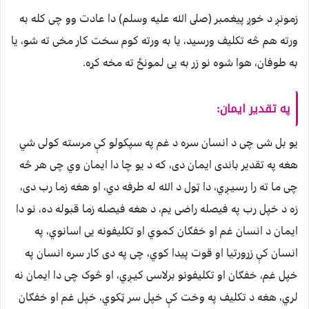
زمونږ د خوږ پيغمبر (صلى الله عليه وسلم) دا عادت وو چی کله به
ورته هم څه تکلیف ورسید، یا به ورته کوم سخت کار مخی ته شو، یا
به طوفان، هوا شوه نو زر به يی لمونځ ته مخه کړه.
په تقدیر ایمان:
یو بل شی چی د انسان سره د غم په سپکولو کې مرسته کولی شي
هغه په تقدیر باندی ایمان دی، که د یو چا دا ایمان وي چی هر څه
چی ما ته را رسيـږي، دا ټول د الله له طرفه دي، او هغه زما رب دی،
زه د خپل رب په فیصله راضی یم، د هغه فیصله زما قبوله ده، نو دا
ایمان د انسان غم او خفګان کموي او تکلیفونه یی اسانوي، په
انسان کې زړورتیا او قوت پیدا کوي، چی په دی کار سره انسان په
خپل غم، خفګان او تکلیفونو برلاسی کيـږي، او څوک چی دا ایمان نه
لري، هغه د تکلیف په وخت کې خپل سر ټکوي، خپل غم او خفګان