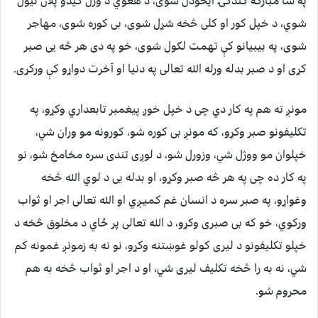
په شا مبارکه ګندکۍ ایخودل شوی، د هغوي د وژل کیدو پلان نیول
شوي، د خپل کور او کلی څخه شړل شوی، بی کوره شوی، مهاجر
شوی، په بیبیانو کې تهمت لګول شوی، خو په دی هر څه يی صبر
کړی او د صبر بدله ورله الله تعالی په دنیا او آخرت دواړو کې ورکړی.
مونږ ته هم په کار دي چی د خپل خوږ پیغمبر تابعداري وکړو، په
تکلیفونو صبر وکړو، که مونږ بی کوره شو، کورونه مو وران شي،
خپلوان مو ووژل شي، وزورل شو، د لوږی تندی سره مخامخ شو، نو
په کار ده چی په هر څه صبر وکړو، او بدله يی د لوي الله څخه
وغواړو، په صبر سره د انسان غم کميـږي او الله تعالی اجر او ثواب
ورکوي، خو که بی صبری وکړو، د الله تعالی پر ځاي د مخلوق څخه د
خپلو تکلیفونو د لیری کولو غوښتنه وکړو، نو نه به زمونږ غمونه کم
شي، نه به را څخه تکلیف لیری شي، او د اجر او ثواب څخه به هم
محروم شو.