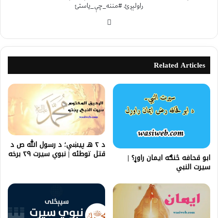
راولېږئ. #مننه_چې_یاستئ
Related Articles
د ۲ هـ پيښې؛ د رسول الله ص د
قتل توطئه | نبوي سیرت ۲۹ برخه
ابو قحافه څنګه ايمان راوړ؟ |
سیرت النبي