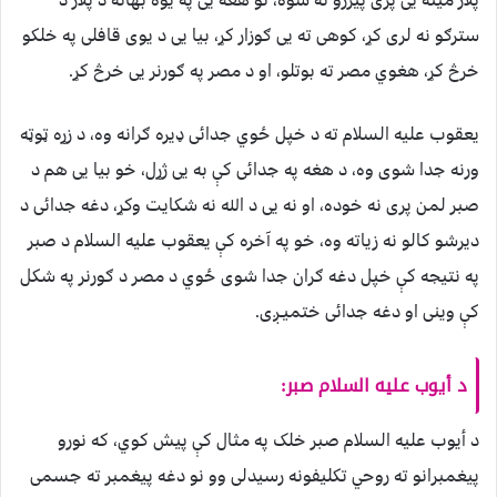
سترګو نه لری کړ، کوهی ته يی ګوزار کړ، بیا يی د یوی قافلی په خلکو
خرڅ کړ، هغوي مصر ته بوتلو، او د مصر په ګورنر يی خرڅ کړ.
يعقوب علیه السلام ته د خپل ځوي جدائی ډیره ګرانه وه، د زړه ټوټه
ورنه جدا شوی وه، د هغه په جدائی کې به يی ژړل، خو بیا يی هم د
صبر لمن پری نه خوده، او نه یی د الله نه شکايت وکړ، دغه جدائی د
دیرشو کالو نه زیاته وه، خو په آخره کې یعقوب علیه السلام د صبر
په نتیجه کې خپل دغه ګران جدا شوی ځوي د مصر د ګورنر په شکل
کې وینی او دغه جدائی ختميـږی.
د أیوب علیه السلام صبر:
د أیوب علیه السلام صبر خلک په مثال کې پیش کوي، که نورو
پیغمبرانو ته روحي تکليفونه رسيدلی وو نو دغه پيغمبر ته جسمی