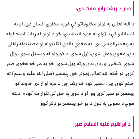
صبر د پیغمبرانو صفت دی:
د الله تعالی په ټولو مخلوقاتو کې غوره مخلوق انسان دی، او په
انسانانو کې د ټولو نه غوره انبیاء دي، خو د ټولو نه زيات امتحانونه
په پيغمبرانو شی دی، په هغوي باندی تکليفونه او مصيبتونه راغلی
دي، هغوي وهل شوي، تړل شوي، د کورونو نه ويستل شوي، وژل
شوی، کنځلی او ردی بدی ورته ویل شوي، خو په هر څه هغوي صبر
کړی، نو ځکه الله تعالی زمونږ خوږ پيغمبر (صلى الله عليه وسلم) ته
حکم کوي چی: «صبر کوه څه رنګ چی د عزم او ارادی خاوندانو
پيغمبرانو صبر کړی وو، او د دوي په حق کې تلوار مه کوه»، دلته
مونږ د نمونی په ډول د یو څو پيغمبرانو ذکر کوو.
د ابراهیم علیه السلام صبر: