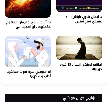
د ایمان بناوې (ارکان) – د
عقیدې شپږ ستنې
په آخرت باندې د ايمان مفهوم،
حكمتونه ، او اهميت یې
اخلاقو لرونکي انسان 15 غوره
خویونه
له مېرمنې سره مو د معاشرت
آداب زده کړئ!
ښايي خوښ مو شي