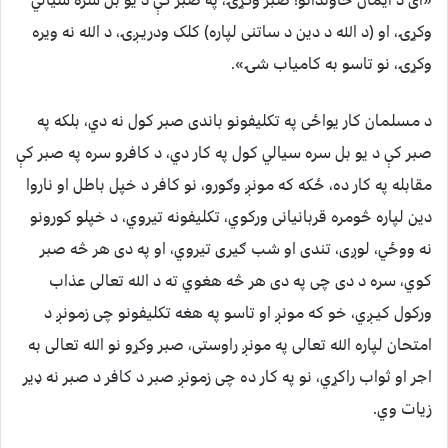
وکړۍ، او (د الله د دین د ساتنی لپاره) کلک ودريـږۍ، د الله نه ویره
وکړۍ، نو تاسو به کامياب شۍ».
د مسلمان کار یواځی په تکلیفونو باندی صبر کول نه دي، بلکه په
صبر کې د يو بل سره سیالي کول په کار دي، د کافرو سره په صبر کې
مقابله په کار ده، ځکه که مونږ وګورو، نو کافر د خپل باطل او ناروا
دین لپاره څومره قربانیانی ورکوي، تکليفونه تيروي، د خپلو کورونو
نه ووځي، لوږی، تندی او شب ګیری تيروي، او په دی هر څه صبر
کوي، سره د دی چی په دی هر څه هغوي ته د الله تعالی عذاب
ورکول کيـږي، خو که مونږ او تاسو په هغه تکليفونو چی زمونږ د
امتحان لپاره الله تعالی په مونږ راوستی، صبر وکړو نو الله تعالی به
اجر او ثواب راکړي، نو په کار ده چی زمونږ صبر د کافر د صبر نه ډیر
زيات وي.