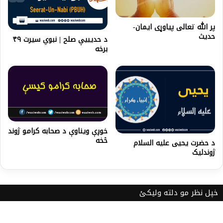
پر الله تعالی پیاوړی ایمان-
حدیث
د حدیبیې صلح | نبوي سیرت ۴۹
برخه
خوږې ویناوې د صحابه کرامو ژوند
څخه
د حضرت یحیی علیه السلام
ژوندلیک
خپل نظر مو دلته ولیکئ