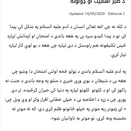
د صبر اهمیت او ډولونه
Updated: 14/05/2020
Editorial
د کله نه چی الله تعالی انسان د آدم علیه السلام په شکل کې پیدا
کړ، نو د پیدا کیدو سره يی په هغه باندی د امتحان او آزمائش لپاره
ځینی تکلیفونه هم راوستل د دی لپاره چی هغه د يو لوي کار لپاره
تیار کړي.
په آدم علیه السلام باندی د ټولو څخه اولنی امتحان دا وشو چی
هغه يی د شیطان د يوی وړی خبری د منلو په وجه باندی د جنت نه
راکوز کړ، او د کلونو کلونو لپاره په دنیا کې حیران ګرځيده، تر دی
پوری چی د زړه د اخلاصه يی د خپلی خطايی اقرار وکړ او وی ویل چی:
« ای زمونږ ربه مونږ په خپلو ځانونو ظلم کړی دی، که ته مونږ ته
بخښنه ونه کړی، نو مونږ به تاوانیان شو».