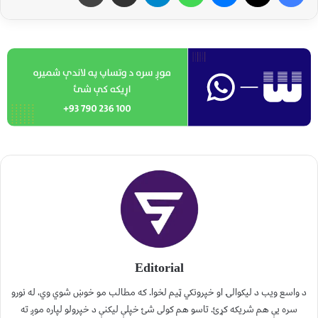
Editorial
د واسع ویب د لیکوالۍ او خپرونکي ټیم لخوا. که مطالب مو خوښ شوي وي، له نورو
سره یې هم شریکه کړئ. تاسو هم کولی شئ خپلې لیکنې د خپرولو لپاره موږ ته