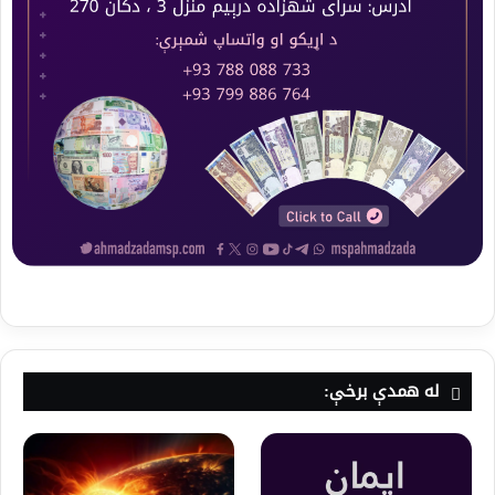
له همدې برخې: