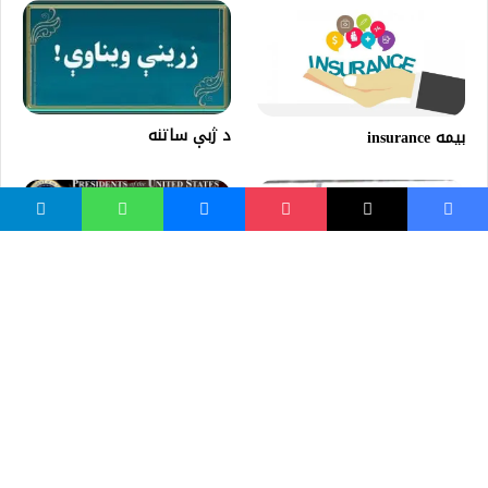
د ژبې ساتنه
بيمه insurance
د امریکا متحده ایالاتو
ولسمشران