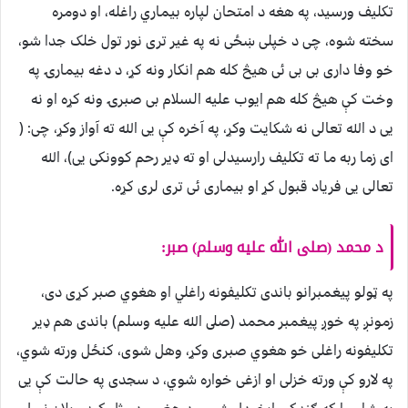
تکلیف ورسید، په هغه د امتحان لپاره بیماري راغله، او دومره
سخته شوه، چی د خپلی ښځی نه په غیر تری نور تول خلک جدا شو،
خو وفا داری بی بی ئی هیڅ کله هم انکار ونه کړ، د دغه بیمارۍ په
وخت کې هیڅ کله هم ایوب علیه السلام بی صبرۍ ونه کړه او نه
یی د الله تعالی نه شکایت وکړ، په آخره کې يی الله ته آواز وکړ، چی: (
ای زما ربه ما ته تکلیف رارسیدلی او ته ډیر رحم کوونکی یی)، الله
تعالی یی فریاد قبول کړ او بیماری ئی تری لری کړه.
د محمد (صلى الله عليه وسلم) صبر:
په ټولو پيغمبرانو باندی تکلیفونه راغلي او هغوي صبر کړی دی،
زمونږ په خوږ پيغمبر محمد (صلى الله عليه وسلم) باندی هم ډیر
تکلیفونه راغلی خو هغوي صبری وکړ، وهل شوی، کنځل ورته شوي،
په لارو کې ورته خزلی او ازغی خواره شوي، د سجدی په حالت کې يی