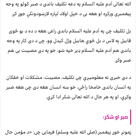
الله تعالی آدم علیه السلام په دغه تکلیف باندی د صبر کولو په وجه
پيغمبری ورکړه او هغه يی د خپل اولاد لپاره لارښودونکې جوړ کړ.
بل تکلیف چی په آدم علیه السلام باندی راغی هغه د ده د يو ځوی
قابيل په لاس د بل ځوي هابیل وژل کيدل وو، چی د دی کار په وجه
باندی هم آدم علیه السلام ډیر خپه شو، خو په دی مصيبت يی هم
صبر وکړ.
د دی خبری نه معلوميـږي چی تکليف، مصيبت، مشکلات او خفګان
په انسان باندی خامخا راځي، خو ښه انسان هغه دی چی هغه صبر
وکړي، او په هر حال د الله تعالی شکر ادا کړي.
صبر او شکر:
زمونږ خوږ پيغمبر (صلى الله عليه وسلم) فرمایی چی: «د مؤمن حال