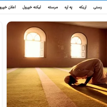
رسنۍ
اړیکه
په اړه
مرسته
لیکنه خپرول
اعلان خپرو