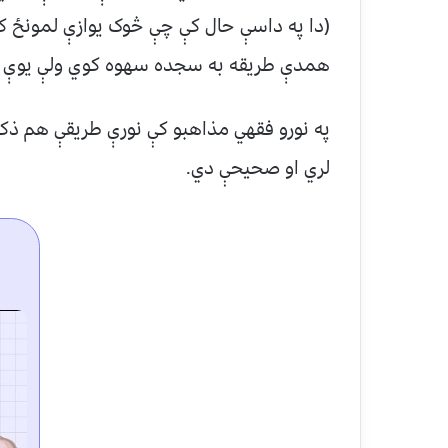
(دا په داسې حال کې چې څوک یوازې لمونځ کو
همدې طریقه به سجده سهوه کوي ولې یوې خو
په نورو فقهي مذاهبو کې نورې طریقې هم ذک
لري او صحیحې دي.