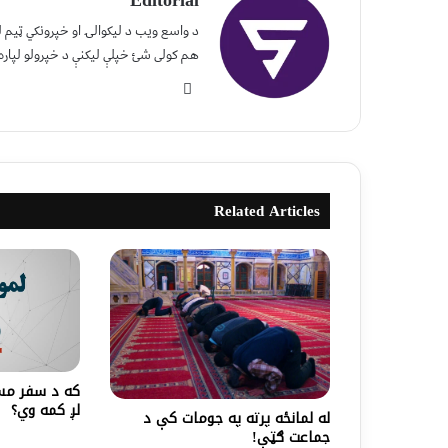
د واسع ویب د لیکوالۍ او خپرونکي ټیم
هم کولی شئ خپلې لیکنې د خپرولو لپاره
Related Articles
که د سفر مسا
لږ کمه وي؟
له لمانځه پرته په جومات کې د
جماعت ګټې!