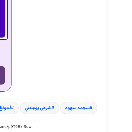
سجده سهوه
شرعي پوښتنې
لمونځ