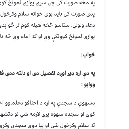
په هغه صورت کی چی سړی یوازی لمونځ کوي)
پدی صورت کی باید یوی خواته سلام وګرځول 
دعاء ولولي. ستاسو څخه هیله کوم تر څو پ
یوازی لمونځ کوونکې وي او که امام وي څه با
ځواب:
په دې اړه ډیر اوږد تفصیل دی او دلته ددې ف
ووایو :
دسهوې د سجدې په اړه د احنافو دعلماوو اخت
کوي او سجده سهوه پرې لازمه شي نو دتشهد (
ته سلام وګرځول شي او بیا دوې سجدې وکړي ا