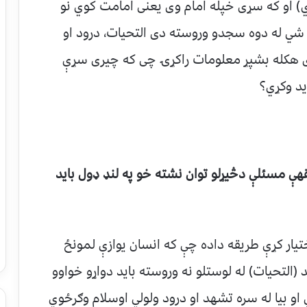
 او که سړی خپله امام وی یعنی امامت کوي نو
شي له دوه سجدو وروسته دی التحیات، درود او
دی هکله بشپړ معلومات راکړۍ چی که چیری سړې
ید وکړي؟
قهې مسئلې دڅیړلو توان نشته خو په لنډ ډول باید
یار کړې طریقه داده چې که انسان یوازې لمونځ
التحیات) له لوستلو نه وروسته باید دواړو خواوو
و بیا له سره تشهد او درود ولولي اوسلام وګرځوي