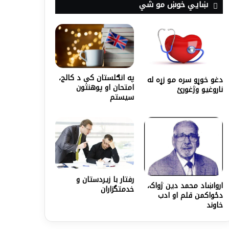
ښايي خوښ مو شي
په انګلستان کې د کالج،
دغو خوړو سره مو زړه له
امتحان او پوهنتون
ناروغیو وژغورئ
سیستم
رفتار با زیردستان و
ارواښاد محمد دین ژواک،
خدمتگزاران
دځواکمن قلم او ادب
خاوند