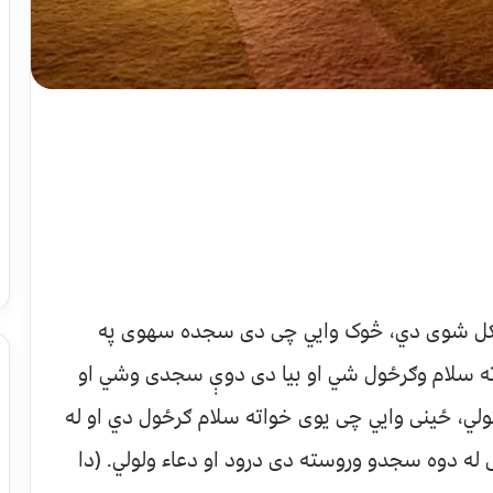
کل شوی دي، څوک وایي چی دی سجده سهوی په
اته سلام وګرځول شي او بیا دی دوې سجدی وشي او
لولي، ځینی وایي چی یوی خواته سلام ګرځول دي او له
له دوه سجدو وروسته دی درود او دعاء ولولي. (دا