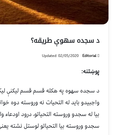
د سجده سهوې طریقه؟
Updated: 02/05/2020
Editorial
پوښتنه:
د سجده سهوه په هکله قسم قسم لیکنې لی
واجبیدو باید له التحيات نه وروسته دوه خو
بیا له سجدو وروسته التحیاتو، درود اودعاء و
سجدو وروسته بیا التحیاتو لوستل نشته یعنی 