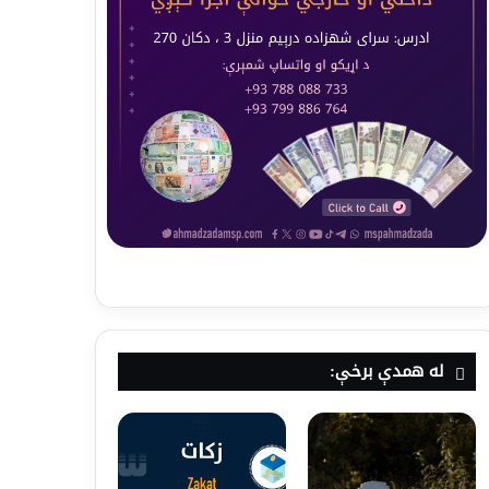
له همدې برخې: