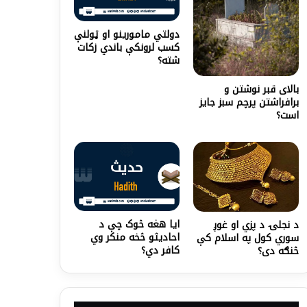
دولتي مامورینو او ټولنې
کسب لرونکې باندي زکات
شته؟
بالای قبر نوشتن و
برافراشتن پرچم سبز جایز
است؟
ایا هغه څوک چې د
د نجلۍ د پزي او غوږ
احادیثو څخه منکر وي
سوري کول په اسلام کې
کافر دي؟
څنګه دی؟