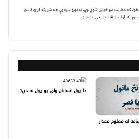
 لخوا. که مطالب مو خوښ شوي وي، له نورو سره یې هم شریکه کړئ. تاسو
 موږ ته راولېږئ. #مننه_چې_یاستئ
دا ټول انسانان ولې يو ډول نه دي؟
فه له معلوم مقدار