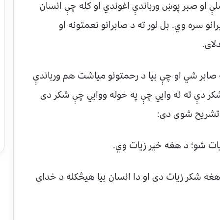
ې او صبر پوښ ورباندې اغوندي او کله چې انسان
رانو سره وي. بل لور ته د صابرانو نعمتونه او
لای.
ه صابر شي او چې بیا د رحمتونو میاشت هم ورباندې
 شکر دې ته نه وایي چې په خوله ووایي چې شکر دی
تشریح شوی دی:
یات شو؛ د هغه خیر زیات وي.
غه شکر زیات دی او دا انسان بیا هیڅکله د خدای