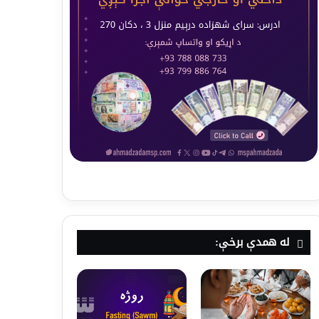
له همدې برخې: