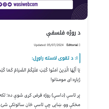
د روژه فلسفې
Updated: 05/07/2024
Editorial
۱: د تقوی لاسته راوړل:
يَا أَيُّهَا الَّذِينَ آمَنُوا كُتِبَ عَلَيْكُمُ الصِّيَامُ كَمَا كُتِبَ
ژباړه:ای مومنانو!
پر تاسې (داسې) روژه فرض کړی شوې ده؛ لک
مخکې وو، ښایی چې تاسې ځان ساتونکې شئ۔