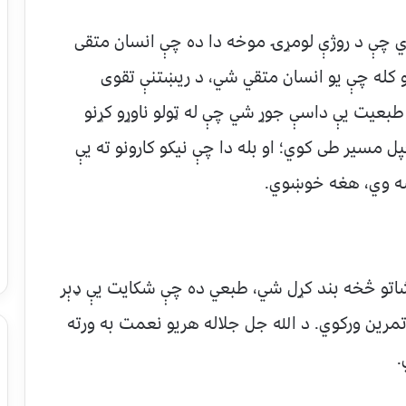
ي چې د روژې لومړۍ موخه دا ده چې انسان متقی
و کله چې یو انسان متقي شي، د ریښتنې تقوی
 طبعیت يې داسې جوړ شي چې له ټولو ناوړو کړنو
ل مسیر طی کوي؛ او بله دا چې نیکو کارونو ته يې
ښه وي، هغه خوښوي.
اتو څخه بند کړل شي، طبعي ده چې شکایت يې ډېر
تمرین ورکوي. د الله جل جلاله هریو نعمت به ورته
.