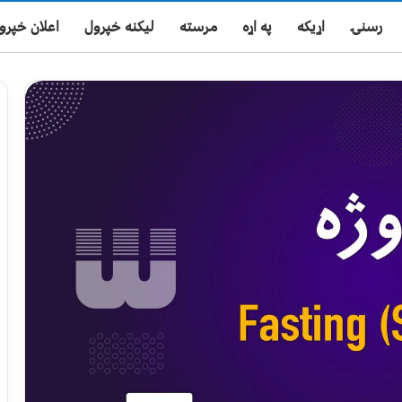
رسنۍ
اړیکه
په اړه
مرسته
لیکنه خپرول
اعلان خپرو