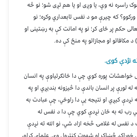
ک راسره نه وي، یا وږی او یا هم تږی شو؛ نو څه
ه ورکوو؟ که چیرې مو د نفس تابعداري وکړه؛ نو
الی حکم پر ځای کړ؛ نو په امانت کې به رښتینی او
 د مکافاتو او مجازاتو په منځ کې ده.
 خواهشات پوره کوي چې دا ځانګرتیاوې په انسان
ه لورې پر انسان باندې دا څیزونه بندیږي او په
 نږدې کیږي او نتیجه یې دا راوځي، چې عبادت به
کي رب ته به ځان نږدې کوي چې دا د نفس له
 نفس له غلامۍ څخه ازاد شي، نو الله ته نږدې
ې خوراک، څښاک او شهوت کنترول وي. علمای کرام،