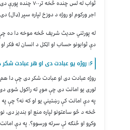
ثواب له لس چنده څخه ت
اجر ورکوم او روژه د دوزخ لپاره سپر (ډال) دی۔
له پورتني حدیث شریف څخه موخه دا ده چې ال
دې ثوابونو حساب او اټکل د انسان له فکر او
۶: روژه يو عبادت دی او هر عبادت شکر دی:
روژه عبادت دی او عبادت شکر دی چې دا هم د 
لوری یو امانت دی چې موږ ته راکول شوی دی او
په دې امانت کې رښتیني یو او که نه؟ چې په 
څخه د څو ساعتونو لپاره منع او بندیز دی، نو 
وکړو او څنګه ئې سرته ورسوو؟. په دې امانت 