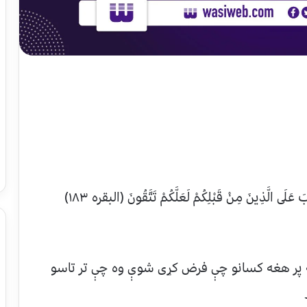
 عَلَى الَّذِينَ مِنْ قَبْلِكُمْ لَعَلَّكُمْ تَتَّقُونَ (البقره ۱۸۳)
ه پر هغه کسانو چې فرض کړی شوې وه چې تر تاسو