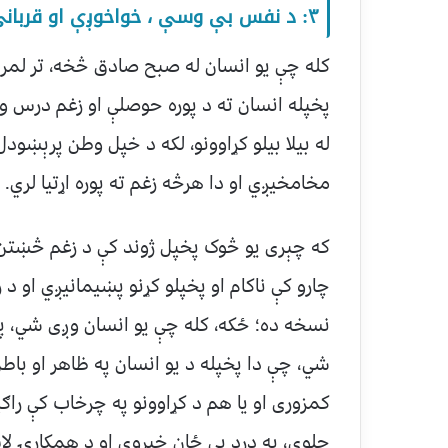
۳: د نفس بې وسې ، خواخوږې او قرباني:
کله چې یو انسان له صبح صادق څخه، تر لمر 
پخپله انسان ته د پوره حوصلې او زغم درس ور
له بیلا بیلو کړاوونو، لکه د خپل وطن پرېښود
مخامخیږي او دا هرڅه زغم ته پوره اړتیا لري.
که چېری یو څوک پخپل ژوند کې د زغم څښتن ن
چارو کې ناکام او پخپلو کړنو پښیمانیږي او د ز
نسخه ده؛ ځکه، کله چې یو انسان وږی شي، 
شي، چې دا پخپله د یو انسان په ظاهر او با
کمزوری او یا هم د کړاوونو په چرخاب کې را
حلوي، په درد یې ځان خبروي او د همکارۍ لا