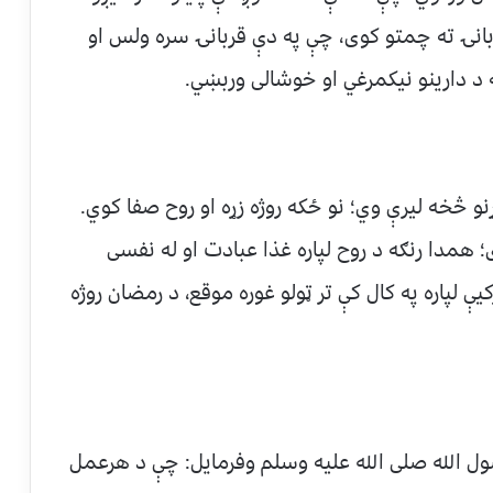
بانۍ ته چمتو کوی، چې په دې قربانۍ سره ولس او
 د دارینو نیکمرغي او خوشالی وربښي.
کړنو څخه لیرې وي؛ نو ځکه روژه زړه او روح صفا کوي.
 همدا رنګه د روح لپاره غذا عبادت او له نفسی
 لپاره په کال کې تر ټولو غوره موقع، د رمضان روژه
ل الله صلی الله علیه وسلم وفرمایل: چې د هرعمل