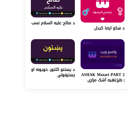
د صالح علیه السلام نسب
د ښځو ارضا کیدل
د پښتنو کلتور، خویونه او
ASHAK Mazari PART 2
پښتونولي
| طرزتهیه آشک مزاری