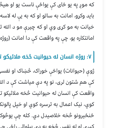
که موږ په یو ځای کې یواځې ناست یو او هیڅو
باید وکړو، امانت به ساتو او که به يې له لاس
خیانت به مو کړی وي او که چیرې مو د الله تع
امانتکاره یو، چې په واقعت کې دا امانت (روژه)
۷: روژه انسان له حيوانيت څخه ملائيکو ته نژدې کوی.
ژوې (حیوانات) یواځې خوراک، څښاک او نفسی
کې هم شتون لری، نو په دې میاشت کې د الله ل
واقعت کې انسان له حیوانیت څخه ملائیکو ته
کوي، نیک اعمال به ترسره کوي او خپل پالون
ځنځیرونو څخه خلاصیدل دي. کله چې یوڅوک د
کېږي او له نفس څخه په دې بیلوالی راځي چ