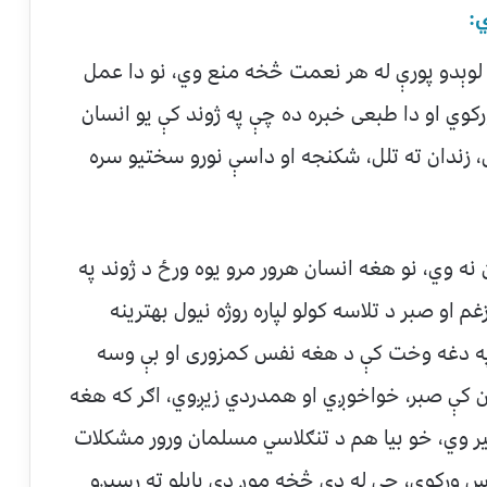
لوېدو پورې له هر نعمت څخه منع وي، نو دا عمل
کوي او دا طبعی خبره ده چې په ژوند کې یو انسان
ل، زندان ته تلل، شکنجه او داسې نورو سختیو سره
ه وي، نو هغه انسان هرور مرو یوه ورځ د ژوند په
غم او صبر د تلاسه کولو لپاره روژه نیول بهترینه
په دغه وخت کې د هغه نفس کمزوری او بې وسه
طن کې صبر، خواخوږي او همدردي زیږوي، اګر که هغه
ګیر وي، خو بیا هم د تنګلاسي مسلمان ورور مشکلات
س ورکوي، چې له دې څخه موږ دې پایلو ته رسیږو