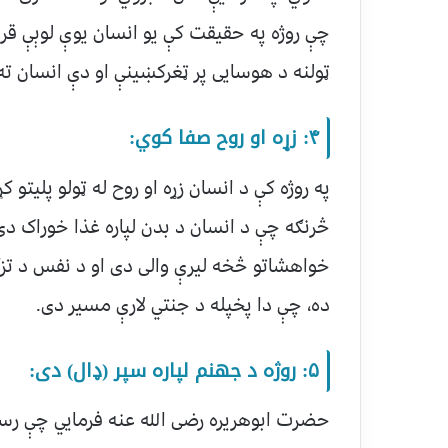
چې روژه په حقیقت کې یو انسان یوې لوېې قر
ټولنه د هوسایی پر ټغرکښینې او دې انسان ته
۴: زړه او روح صفا کوي:
په روژه کې د انسان زړه او روح له ټولو پلیتو 
څرنګه چې د انسان د بدن لپاره غذا خوراک دی؛
خواهشاتو څخه لیرې والی دی او د نفس د تزکیې
ده، چې دا پخپله د جنتي لارې مسیر دی.
۵: روژه د جهنم لپاره سپر (ډال) دی:
حضرت ابوهریره رضی الله عنه فرمایي چې رسو