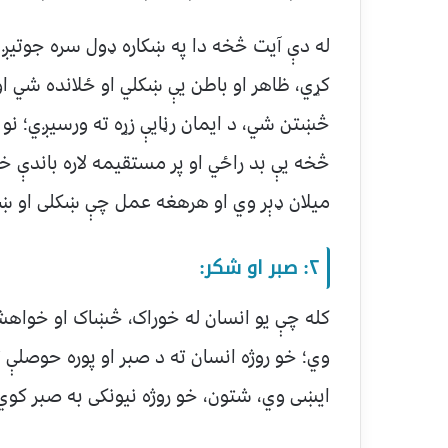
له دې آیت څخه دا په ښکاره ډول سره جوتیږ
کړي، ظاهر او باطن يې ښکلي او ځلانده شي ا
څښتن شي، د ایمان رڼايې زړه ته ورسیږي؛ نو
څخه يې بد راځي او پر مستقیمه لاره باندې خپ
میلان ډېر وي او هرهغه عمل چې ښکلی او 
۲: صبر او شکر:
کله چې یو انسان له خوراک، څښاک او خواهش
وي؛ خو روژه انسان ته د صبر او پوره حوصلې 
ایښی وي، شتون، خو روژه نیونکی به صبر کوي