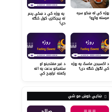
روژه کې له ښځو سره
په روژه کي د ښځې رحم
مرسته وکړو؟
ته پیچکارۍ کول څنګه
دي؟
د اکسیجن ماسک په روژه
د غیر مقلدینو او
کې لګول څنګه دی؟
سلفیانو بدعت په اته
رکعته تراویح کې
ښايي خوښ مو شي