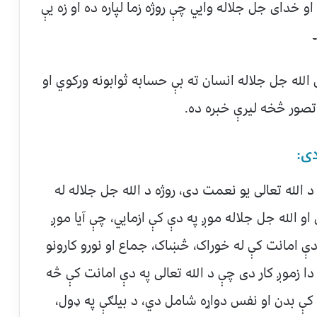
ر۷۰۰ چنده پورې دی او خدای جل جلاله وایي چې روژه زما لپاره ده او زه يې
له جل جلاله انسان ته بې حسابه ثوابونه ورکوي او
 تصور څخه لیرې خبره ده.
الله تعالی یو نعمت دی، روژه د الله جل جلاله له
 الله جل جلاله موږ په دې کې ازمایي، چې آیا موږ
دې امانت کې له خوراک، څښاک، جماع او نورو کارونو
دا زموږ کار دی چې د الله تعالی په دې امانت کې څه
کې بدن او نفس دواړه شامل دي، د بیلګې په ډول،