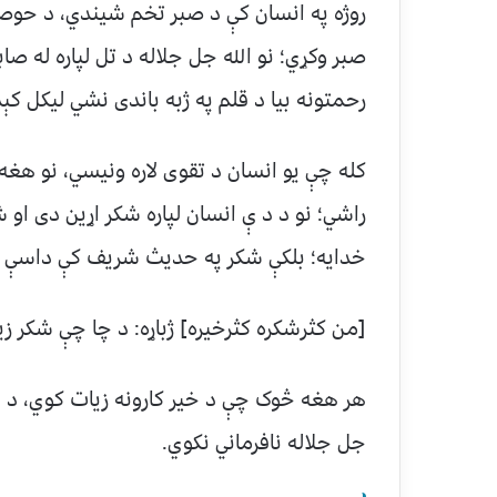
روژه په انسان کې د صبر تخم شیندي، د حوصل
صبر وکړي؛ نو الله جل جلاله د تل لپاره له صاب
رحمتونه بیا د قلم په ژبه باندی نشي لیکل کېد
کله چې یو انسان د تقوی لاره ونیسي، نو هغ
راشي؛ نو د د ې انسان لپاره شکر اړین دی او
خدایه؛ بلکې شکر په حدیث شریف کې داسې 
[من کثرشکره کثرخيره] ژباړه: د چا چې شکر ز
هر هغه څوک چې د خیر کارونه زیات کوي، د ه
جل جلاله نافرماني نکوي.