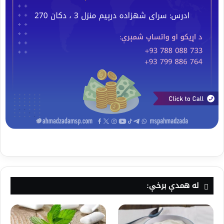
له همدې برخې: