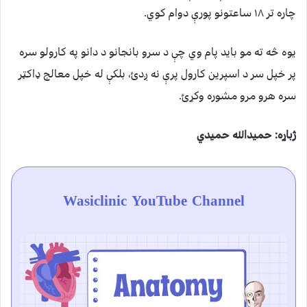
چاره تر ۱۸ ساعتونو پورې دوام کوي.
یوه څه ته مو باید پام وي چې د سرو بانجانو د دانو په کارولو سره
پر خپل سر د اسپرین کارول پرې نه ږدئ، بلکې له خپل معالج ډاکټر
سره هرو مرو مشوره وکړئ.
ژباړه: حمیدالله حمیدي
Wasiclinic YouTube Channel