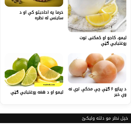
خرما په احاديثو کې او د
ساينس له نظره
لیمو، کاجو او ځمکنی توت
روغتیايي ګټې
د پيازو ۶ ګټې چې مخکې ترې نه
ليمو او د هغه روغتیایي ګټې
وي خبر
خپل نظر مو دلته ولیکئ