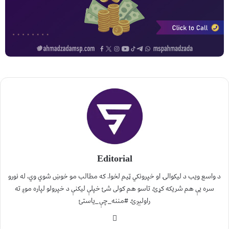
Editorial
د واسع ویب د لیکوالۍ او خپرونکي ټیم لخوا. که مطالب مو خوښ شوي وي، له نورو
سره یې هم شریکه کړئ. تاسو هم کولی شئ خپلې لیکنې د خپرولو لپاره موږ ته
راولېږئ. #مننه_چې_یاستئ