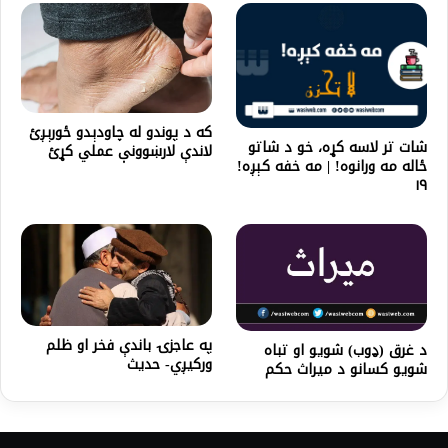
که د پوندو له چاودېدو ځورېږئ
شات تر لاسه کړه، خو د شاتو
لاندې لارښوونې عملي کړئ
ځاله مه ورانوه! | مه خفه کېږه!
۱۹
په عاجزۍ باندې فخر او ظلم
د غرق (ډوب) شويو او تباه
ورکیږي- حدیث
شويو کسانو د ميراث حکم