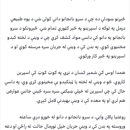
څېړنو ښودلې ده چې د سرو بانجانو دانې کولی شي د یوه طبیعي
درمل په توګه د اسپرینو په څېر ګټورې تمام شي. څېړونکو د سرو
بانجانو په دانو کې داسې مواد کشف کړي چې د وینې د لخته کېدو
مخنیوی کوي، په بدن کې د وینې له جریان سره مرسته کوي او د
اسپرینو په څېر کار ورکوي.
همدا اوس ګڼ شمېر کسان د نړۍ په ګوټ ګوټ کې اسپرین
کاروي، څو د وینې له لخته یا ټینګېدو یې مخینوی کړی وي، په داسې
حال کې چې اسپرین له خپلې ښيګڼې سره سره ځیني جانبي عوارض
هم لري او په معده کې د وینې بهېدنې لامل کېږي.
روغتیا پالان وایي، د سرو بانجانو د دانو له خوړو درې ساعته
وروسته په بدن کې د وینې جریان خپل نورمال حالت ته راځي او دغه