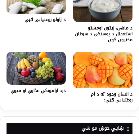
د ژاولو روغتیایی ګټې
د ماهی، زیتون اومستو
استعمال د پوستکی د سرطان
مخنیوی کوی
درد ارامونکي غذاوې او میوې
د انسان وجود ته د آم
روغتیایي ګټي:
ښايي خوښ مو شي