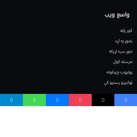
واسع ویب
کور پاڼه
زموږ په اړه
موږ سره اړیکه
مرسته کول
یوتیوب چینلونه
ټولنیزو رسنیو کې
مینو
لیکنه خپرول
اعلان خپرول