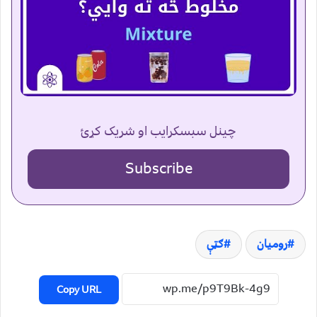
چینل سبسکرایب او شریک کړئ
Subscribe
روميان
ګټې
Copy URL