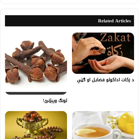
Related Articles
د زکات اداکولو فضایل او ګټې
لونګ وپېژنئ!