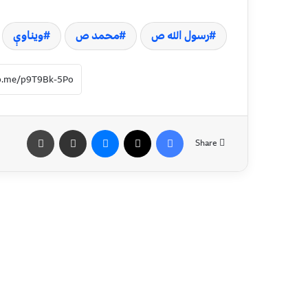
رسول الله ص
محمد ص
ویناوې
Share