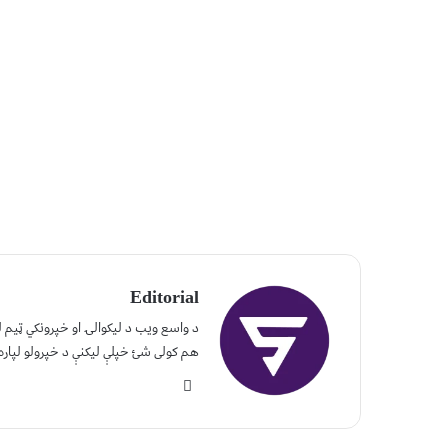
Editorial
د واسع ویب د لیکوالۍ او خپرونکي ټیم
هم کولی شئ خپلې لیکنې د خپرولو لپاره