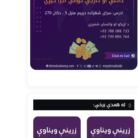
له همدې برخې: