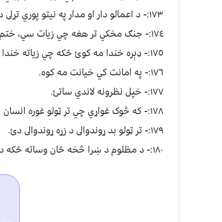
١٧٣:- د اعمالو دار او مدار په نيتو پوري تړلى دئ.
١٧٤:- جنګ مخکي تر هغه چي زيات سي، ختم کړئ.
١٧٥:- ډېره خندا مه کوئ ځکه چي زياته خندا کول زړه مړ کوي.
١٧٦:- په امانت کي خيانت مه کوه.
١٧٧:- خپل نظرونه لاندي ساتئ.
١٧٨:- که څوک غواړي چي تر ټولو غوره انسان جوړ سي نو د الله پاک جل جلاله څخه دي بېرېږي.
١٧٩:- تر ټولو بد ړوندوالى د زړه ړوندوالى دئ.
١٨٠:- د مظلوم د ښرا څخه ځان وساته ځکه د هغه او الله پاک جل جلاله ترمنځ پرده نسته