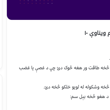
يناوې ۱۰
تاسو څخه طاقت ور هغه څوک دئ چي د غصې يا غضب