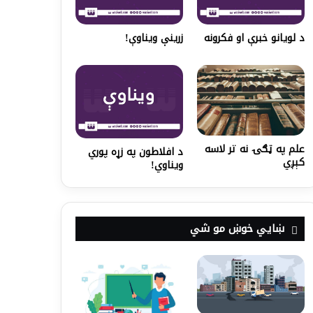
د لویانو خبرې او فکرونه
زرینې ویناوې!
علم په ټګۍ نه تر لاسه
د افلاطون په زړه پوري
کېږي
ویناوي!
ښايي خوښ مو شي