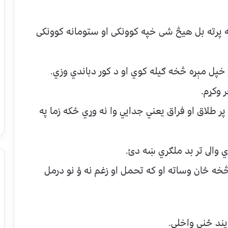
ه پرته بل هيڅ شى خپه کوونکى او ستومانه کوونکى
 پر طلاق او فراق يعني جدايي وا نه وړي ځکه زما په
و څخه ځان وساته او که تحمل او زغم نه ؤ نو درمل