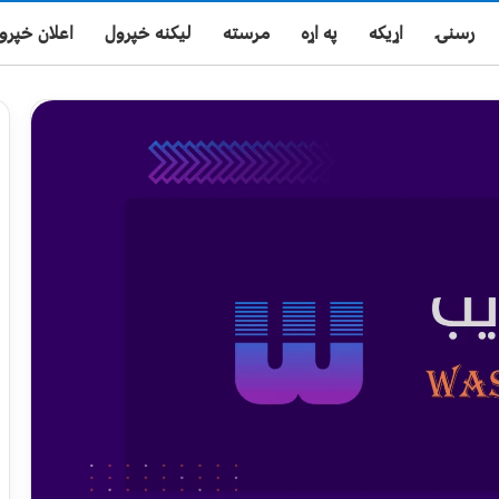
رسنۍ
اړیکه
په اړه
مرسته
لیکنه خپرول
اعلان خپرو