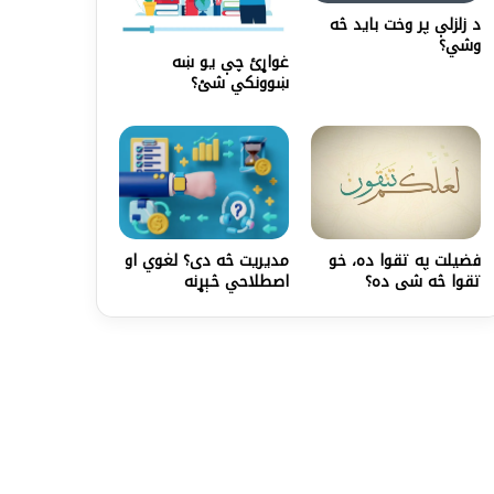
د زلزلې پر وخت باید څه
وشي؟
غواړئ چې یو ښه
ښوونکي شئ؟
مدیریت څه دی؟ لغوي او
فضيلت په تقوا ده، خو
اصطلاحي څېړنه
تقوا څه شى ده؟