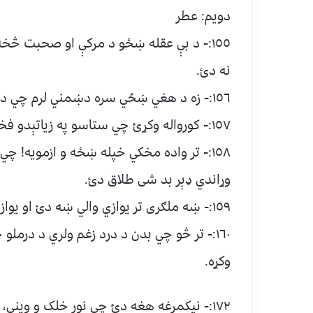
دويم: عطر
١٥٥:- د بې عقله ښځو د مرکې او صحبت څخ
نه دئ.
١٥٦:- زه د هغي ښځي سره دښمني لرم چي د خپل مېړه څخه ګيله کوي او د کور دباندي وزي.
١٥٧:- کورواله وکړئ چي ستاسو په زياتېدو فخر وکړم.
١٥٨:- تر واده مخکي خپله ښځه و ازمويه! چي
وړاندي ډېر بد شى طلاق دئ.
١٥٩:- ښه ملګرى تر يوازي والي ښه دئ او يوازي والى تر بد ملګري ښه دئ.
١٦٠:- تر څو چي بدن د درد زغم ولري د درمل
وکړه.
١٧٢:- نيکمرغه هغه دئ چي نور خلک و ويني، پند ځني واخلي.