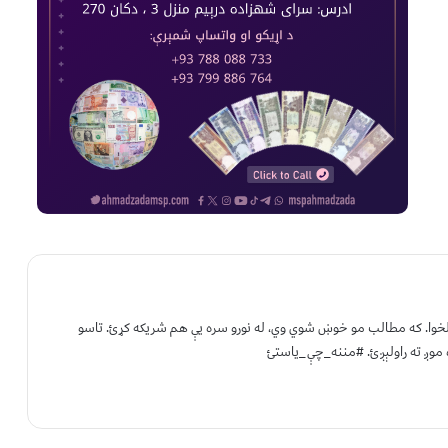
 لخوا. که مطالب مو خوښ شوي وي، له نورو سره یې هم شریکه کړئ. تاسو
 موږ ته راولېږئ. #مننه_چې_یاستئ