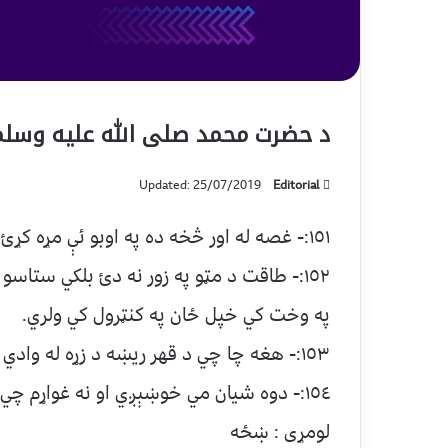
د حضرت محمد صلى الله عليه وسلم و
Updated: 25/07/2019
Editorial
١٥١:- غصه له اور څخه ده په اوبو ئې مړه کړئ.
١٥٢:- طاقت د مټو په زور نه دئ بلکي س
په وخت کي خپل ځان په کنټرول کي ولري.
١٥٣:- هغه چا چي د قهر ريښه د زړه له وادي څخه وشکوله له لويو خلکو څخه دئ.
١٥٤:- دوه شيان مي خوښېږي او نه غواړم چي د هغو څخه بېل سم:
لومړى : ښځه