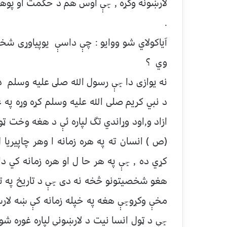
لارښونه وكړه , ڇې اوس هم د حكمت او پوهي
.
آياكولاي شو ووايو : چې داسې يوپياوړی ش
وي ؟
نه يوازی دا ڇې رسول الله صلى عليه وسلم د 
د نبي كريم صلی الله علیه وسلم كړه وړه په 
ازاد و,اود وړاندي تگ لپاره ئې د هغه وخت ټول
(ص ) انسان ته په هره زمانه ا وهر چاپیریا 
كړي ده , ڇې په هر حا ل او هره زمانه كي دا
هغو شخصيتونو څخه نه دی ڇې د تاريخ په تیر
مخې وكړوڇې هغه په خپله زمانه كې ښه لا
ڇې د ټول انسا نيت د لارښونې لپاره غوره ش