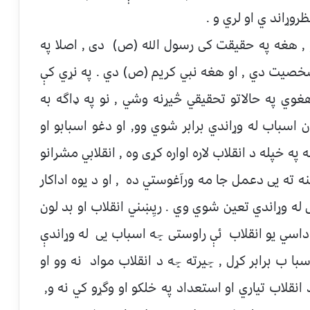
روړاند ي او لري و .
و , هغه په حقيقت كى رسول الله (ص) دی , اصلا په
 شخصيت دي , او هغه نبي كريم (ص) دي . په نړي کې
وي په حالاتو تحقيقي څيړنه وشي , نو په ډاگه به
ن اسباب له وړاندي برابر شوي وو, او دغو اسبابو او
په خپله د انقلاب لاره اواره كړی وه , انقلابي مشرانو
ته يى دعمل جا مه ورآغوستي ده , او د يوه اداكار
له وړاندي تعين شوي وي . ريِښني انقلاب او بد لون
 داسي يو انقلاب ئې راوستی ڇه اسباب يى له وړاندې
ا ب برابر كړل , ڇيرته ڇه د انقلاب مواد نه وو او
 انقلاب تياري او استعداد په خلكو او وگړو كي نه و,