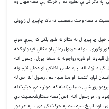
 په ډګر کې بې نظیره ده , څرنګه ڇې هغه مهال وه
خصيت د هغه وخت دتعصب نه ډک چاپيریا ل زیږولی
خپل چا پیریا ل نه متاثر نه شو, بلكې كه ڇيرې مونږ
غور وگورو , نو له هرډول زماني او مكاني قيدونوڅخه
 قيدونه او ناوړه رواجونه له منځه يوړل . رسول الله
ل کې د ژوندانه لپاره داسي اخلاقي او عملي لارښونه
نسان لپاره ګټمنه او منا سبه ده . رسول الله ص له
یدو زوړ شي , د ڇا پيژندنه كه مونږ ددې حيثيت له
رښود و , نو رسول الله (ص )هغه ممتازشخصيت دي
وی ، اود تاريخ سره سم په حركت كې دی ، په هر دور