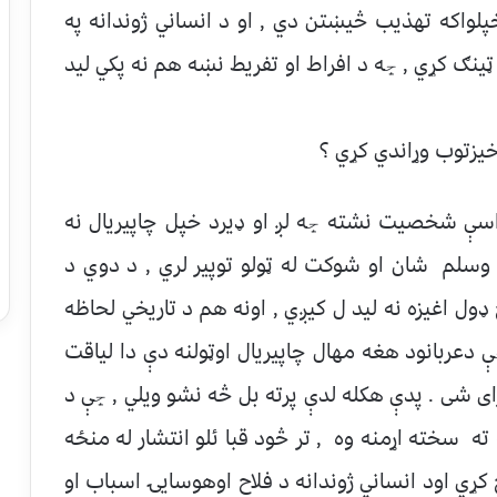
پلواکه تهذيب څیښتن دي , او د انساني ژوندانه په
ټینګ کړي , ڇه د افراط او تفريط نښه هم نه پكي ليد
يزتوب وړاندي كړي ؟
اسې شخصيت نشته ڇه لږ او ډيرد خپل چاپیریال نه
ه وسلم شان او شوكت له ټولو توپير لري , د دوي د
غیزه نه ليد ل كيږي , اونه هم د تاريخي لحاظه
 دعربانود هغه مهال چاپیریال اوټولنه دې دا لیاقت
ی شی . پدې هكله لدې پرته بل څه نشو ويلي , ڇې د
ه سخته اړمنه وه , تر څود قبا ئلو انتشار له منځه
 كړي اود انساني ژوندانه د فلاح اوهوسایۍ اسباب او