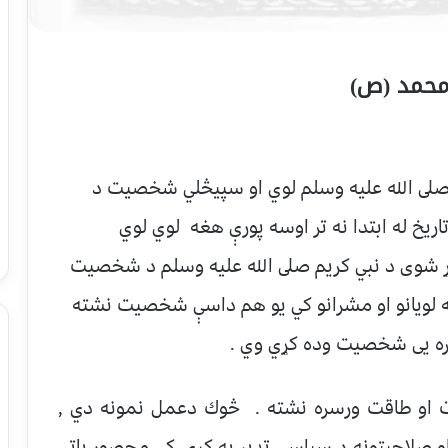
محمد (ص)
يم صلى الله عليه وسلم لوي او سپيڅلي شخصيت د
اريخ له ابتدا نه تر اوسه پورې هغه لوي لوي
ړ شوى د نبي كريم صلى الله عليه وسلم د شخصيت
 په لويانو او مشرانو كي يو هم داسې شخصيت نشته
يره يى شخصيت وده كړي وي .
ت او طاقت ورسره نشته . څوك دعمل نمونه دي ,
 او صلاحیتونه د سياسي تدبر په كړۍ كى محصور پاتی