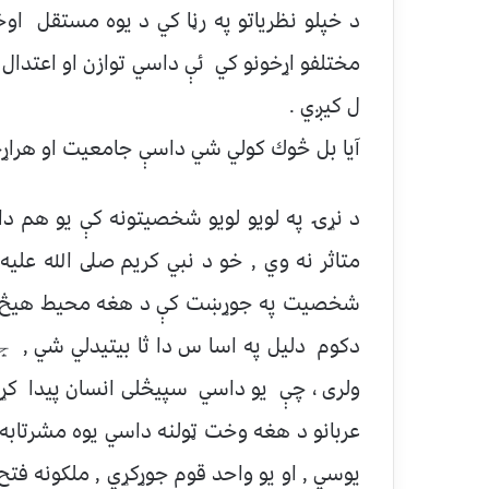
د خپلو نظرياتو په رڼا كي د يوه مستقل اوخ
مختلفو اړخونو كي ئې داسي توازن او اعتدال 
ل كيږي .
آيا بل څوك كولي شي داسې جامعيت او هراړخ
د نړۍ په لويو لويو شخصيتونه كې يو هم د
متاثر نه وي , خو د نبي كريم صلى الله علي
شخصيت په جوړښت كې د هغه محيط هيڅ ډول ا
دكوم دليل په اسا س دا ثا بيتيدلي شي , ڇې
ولری ، چې يو داسي سپیڅلی انسان پيدا كړا
عربانو د هغه وخت ټولنه داسي يوه مشرتابه ت
يوسي , او يو واحد قوم جوړكړي , ملكونه فتح