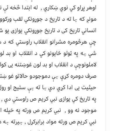
اوهر پړاو كي نوي ښكاري , له ابتدا څخه ئې نظ
مونږ كه ڇا ته د تاريخ د جوړونكي لقب وركو
انساني تاريخ كى د تاريخ جوړونكي يوازی يو
چې هرڅومره مشرانو انقلاب راوستي كه د هغ
شي ڇه په ټولو ځايونو كي د انقلاب او بد لو
لاملونوچې د انقلاب او بد لون غوښتنه يى كوله 
صرف دومره كړي ڇې دموجودو حالاتو غو ښتنه 
حيثيت يى ادا كړي دي ڇا ته ڇې ستيج او رول 
په تاريخ كي يوازی نبي كريم ص راوستي دي ,
موجود نه وو , نبي كريم ص ورته په خپله اسب
نبي كريم ص ورته مواد برابركړل , ڇيرته ڇه د