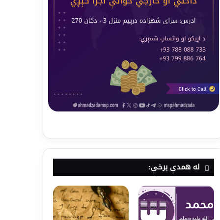
له همدې برخې: