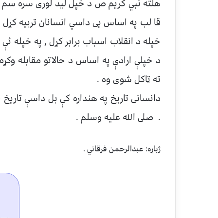
هلته نبي كريم ص د خپل لید لوری سره سم 
قا لب په اساس يى داسي انسانان تربيه كړل 
خپله د انقلاب اسباب برابر كړل , په خپله ئې
د خپلې ارادې په اساس د حالاتو مقابله وكړه
ته ټاکل شوی وه .
دانسانی تاریخ په هنداره کې بل داسې تاريخ
. صلى الله عليه وسلم .
ژباړه: عبدالرحمن فرقاني .