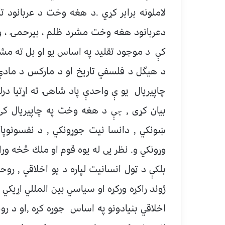
لاملونه برابر كړي .د هغه وخت د عربانود تا
دعربانود هغه وخت مشرد ظلم ، بيرحمۍ ، وژ
کې د موجود تقلید په اساس یو او بل ته مش
د هيگل د فلسفي تاريخ او د ماركس د مادي
چاپیریال يو ې واحدې پاد شاهۍ ته اړتیا د
بيان كړی , ڇې د هغه وخت په چاپیریال ك
ښونكي , دانسا نيت جوړونكي , د نفسونوپاك
وړونكي و. نظر يى له يوه قوم او ملك څخه وړا
بلكې د ټول انسانيت لپاره د يو اخلاقي , روح
ژوند راكړه وركړه او سياسي بين المللي اړيكي 
اخلاقي بنيادونو په اساس جوړه كړه ,او د ر