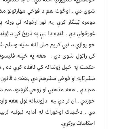
شوي دي . اوڅوك هم د فوځي مهارتونو مظهرا
دومره ټينگار كړي ڇه نور اړخونه ئې ورنه 
غورځولي دي . لنډه دا ڇې په تاريخ كي د ژوندا
خو يوازي د نبي كريم صلى الله عليه وسلم 
كى راټول شوى دي . هغه په خپله فليسوف ا
حكمت په خپل ژوندانه كي نافذه كړي ده , 
مشرتابه او فوځي مشرهم دي ,هغه د قانون 
هم دي , هغه مذهبي او روحي لارښود هم دي ,
خوردي , ان تر دې ڇه دژوندانه ټول هغه واړه
دي . دڅښاك اوخوراك له آدابه نيوليه تربين
احكامات وركړي.