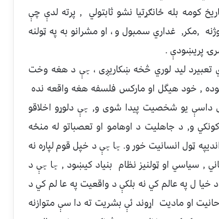
ريخ كومه بله ځانګړتیا نشو ثابتولي , پرته لدې چې
نه ,مكر, غداري سمبول و ، او مشرانو به په ټولنه
رۍ پریښودې .
 تعبيرد ليد لوري څخه ښكاريږی ، ڇې د هغه وخت
رلوده , خود هيگل او ماركس فلسفه هغه واقعه نده
ى داسې يو شخصيت پيدا شوى و, ڇې دلوړو اخلاقو
ونكي و, د جاهليت د اوهامو او تعصباتو له منځه
نديپه ټول انسانيت خور و. ڇا ڇې د خپل قوم لپاره نه
اني , سياسي او ټولنیز نظام بنياد كيښود , ڇا ڇې د
د خيا ل په عالم كي نه بلكې د واقعيت په عا لم كي د
وحانيت او ماديت اړوند ئې بشريت ته دا سې متوازنه