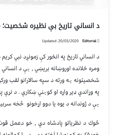
د انساني تاريخ بې نظیره شخصيت؛ 
Updated: 20/03/2020
Editorial
د انساني تاريخ په انځور كې زمونږد نبي كر
ومره ځلانده اوروښانه بريښي , ڇې د انساني ت
شخصيتونه ڇه ورته د سپه سالارانو لقب ورک
په وړاندي ډير واړه او كوڇني ښكاري . د نړي
ڇې د ژوندانه د يوه يا دوو اړخونو څخه سرب
څوك د نظرياتو پادشاه دي , خو دعمل قو
خودفكرپه كمزورتيا آخته دي . د ڇا كمالونه