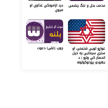
درد ارامونکي غذاوې او
مذمت بخل و تنگ چشمی
میوې
چوپ (غلی) دعوت
غواړو لویې شتمنۍ او
سترې سرمایې په خپل
انحصار کې ولرو | د
یهودو پروتوکولونه