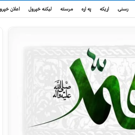
رسنۍ
اړیکه
په اړه
مرسته
لیکنه خپرول
اعلان خپرو