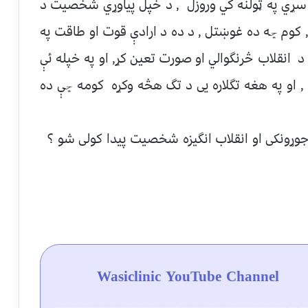
سړي په ټولنه كي وروزل , د خپل پياوړي شخصيت د
, كوم ڇه ده غوښتل , د ده د ارادې قوت او طاقت په
 د انقلاب څرنگوالي او صورت تعين كړ, او په خپله ئې
 , او په هغه تگلاره يى د تگ هڅه وكړه كومه ڇې ده
 جوړونكی او انقلاب انگيزه شخصيت پیدا کولی شو ؟
Wasiclinic YouTube Channel