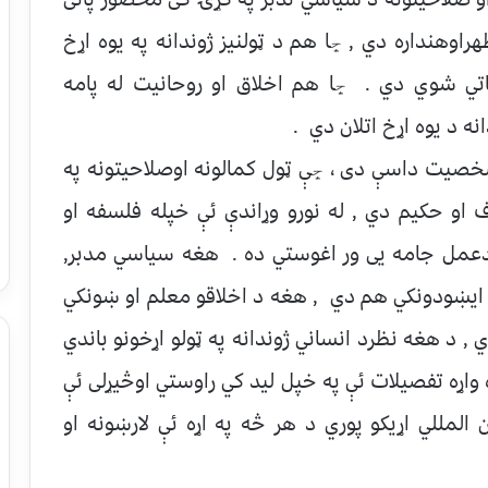
وهنداره دي , ڇا هم د ټولنیز ژوندانه په يوه اړخ
پاتي شوي دي . ڇا هم اخلاق او روحانيت له پامه
نه د يوه اړخ اتلان دي .
شخصيت داسې دی ، ڇې ټول كمالونه اوصلاحیتونه په
و حكيم دي , له نورو وړاندې ئې خپله فلسفه او
دعمل جامه يى ور اغوستي ده . هغه سياسي مدبر,
ايښودونكي هم دي , هغه د اخلاقو معلم او ښونكي
 د هغه نظرد انساني ژوندانه په ټولو اړخونو باندي
 واړه تفصيلات ئې په خپل ليد كي راوستي اوڅیړلی ئې
 المللي اړيكو پوري د هر څه په اړه ئې لارښونه او