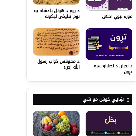
د روم د هرقل پادشاه په
نوم تبلیغی لیکونه
غوره نبوي اخلاق
د مقوقس ځواب رسول
د نجران د نصاراو سره
الله (ص)
تړون
ښايي خوښ مو شي