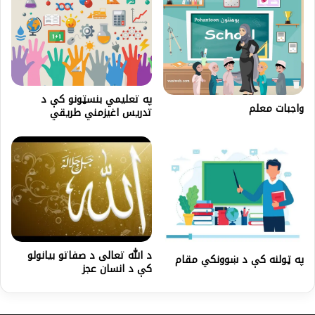
په تعلیمي بنسټونو کې د
واجبات معلم
تدریس اغیزمني طریقي
د الله تعالی د صفاتو بیانولو
په ټولنه کې د ښوونکي مقام
کې د انسان عجز