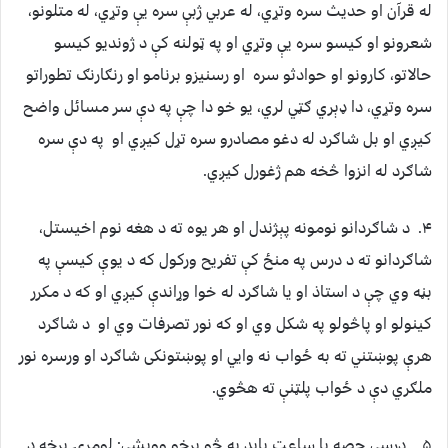
له قرآن او حديث سره وتړي، له عربي ژبې سره يې وتړي، له متلونو،
شعرونو او کيسو سره يې وتړي او په ټولنه کې د ژونديو کيسو
حالاتو، کارونو او حوادثو سره او رسنيزو برنامو او رنګارنګ تطوراتو
سره وتړي، دا ډېري ګټي لري، يو خو دا چې په دې سر مسائل واضح
کيږي او بل شاګرد له دغو مصادرو سره تړل کيږي او په دې سره
شاګرد له انزوا څخه هم ژغورل کيږي.
۴. د شاګردانو نومونه پېژندل او هر يوه ته د هغه نوم اخيستل،
شاګردانو ته د درس په منځ کې تفريح ورکول که د يوې کيسې په
بڼه وي چې د استاذ او يا شاګرد له خوا وړاندې کيږي او که د مکرر
کينولو او پاڅولو په شکل وي او که نور تصرفات وي او د شاګرد
هرې پوښتني ته به ځواب نه وايي او پوښتونکی شاګرد او ورسره نور
ملګري دې د ځواب پلټنې ته هڅوي.
۵. درسي حصه يا ساعت بايد په څو برخو ووېشي: لومړۍ برخه د