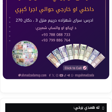
له همدې برخې: