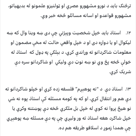
ترڅنګ بايد د نورو مشهورو عصري او ټولنيزو علمونو له بديهياتو،
مشهورو قواعدو او اسانه مسائلو څخه خبر وي.
۱۲. استاذ بايد خپل شخصيت وپېژني چې دی ښه وينا وال که ښه
ليکوال او يا دواړه دی او د خپل واقعي حالت له مخې مضمون او
معلومات شاګردانو ته وړاندې کړي، د بېلګې په ډول که استاذ له
خولې څخه پڅ وي نو ښه نوټ دې وليکي او شاګردانو سره دې
شريک کړي.
۱۳. استاذ دې د “نه پوهېږم” فلسفه زده کړي او خپلو شاګردانو ته
دې هم ور انتقال کړي، او که په کومه مسئله کې استاذ پوه نه شي
نو هيڅ پروا نه کوي له خپل بل ملګري څخه دې پوښتنه وکړي يا
خپل شاګرد هغه استاذ ته ور وليږي چې په دې مسئله ښه پوهېږي
چې همدا زموږ د اسلافو طريقه هم ده.