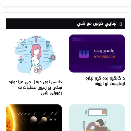
ښايي خوښ مو شي
د ځانګړو زده کړو لپاره
داسې نوی درمل چې میندواره
ازمايښت او ارزونه
ښځې پر زېږون عملیات نه
ژغورلی شي