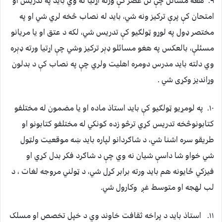
۹. هغه مسائل چې نن عصر کې ورته اړتيا نه وي بايد په تدريس او
امتحان کې پرې ترکيز ونه شي، بايد له نصاب څخه لري شي او په
مختصر ډول په لوړو ټولګيو کې تدريس شي، لکه د عتق او يا مريانو
مسئلې، بالعکس په هغو مسائلو ډېر ترکيز وشي چې اړتيا ورته ډېره
وي دلته بايد مدرس دومره اهليت ولري چې په نصاب کې د بدلون
وړانديز وکړی شي .
۱۰. په لومړيو ټولګيو کې بايد استاذ ماده او يا مضمون له مختلفو
کتابونوڅخه تدريس کړي ترڅو زده کونکي له مختلفو کتابونو او
طريقو سره اشنا شي، د شاګردانو لپاره بايد ښه موقعيت ولټول
شي خواو شا داسې شيان نه وي چې د شاګرد فکر بدل کړي او
فيزکي ځايونه هم بايد ورته برابر کړل شي، د ټولني مروجه لغات ، د
لب لهجه او متوسط غږ وکارول شي.
۱۱. استاذ بايد د پراخه ثقافت خاوند وي د خپل تخصص او مسلک