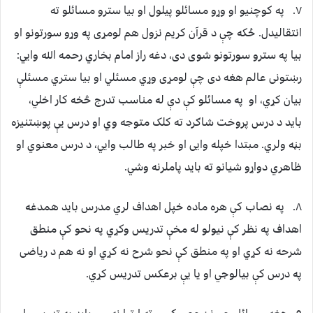
۷. په کوچنيو او وړو مسائلو پيلول او بيا سترو مسائلو ته
انتقاليدل. ځکه چې د قرآن کريم نزول هم لومړی په وړو سورتونو او
بيا په سترو سورتونو شوی دی، دغه راز امام بخاري رحمه الله وايي:
رښتونی عالم هغه دی چې لومړی وړي مسئلي او بيا ستري مسئلې
بيان کړي، او په مسائلو کې دې له مناسب تدرج څخه کار اخلي،
بايد د درس پروخت شاګرد ته کلک متوجه وي او درس يې پوښتنيزه
بڼه ولري. مبتدا خپله وایی او خبر په طالب وايي، د درس معنوي او
ظاهري دواړو شيانو ته بايد پاملرنه وشي.
۸. په نصاب کې هره ماده خپل اهداف لري مدرس بايد همدغه
اهداف په نظر کې نيولو له مخې تدريس وکړي په نحو کې منطق
شرحه نه کړي او په منطق کې نحو شرح نه کړي او نه هم د رياضی
په درس کې بيالوجي او يا يې برعکس تدريس کړي.