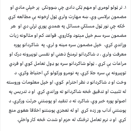
۱. تر ټولو لومړی او مهم ټکی دادی چې ښوونکی پر خپلې مادې او
مضمون برلاسی وي، ښه مهارت ولري ټول اړخونه يې مطالعه کړي
ځکه چې نور ټول مسلکي مسائل په همدې پورې تړلي دي او هر
مضمون سره سم خپل مېتود وکاروي. قواعد کم او مثالونه زيات
وړاندې کړي، خپل مضمون سره مينه و لري، په شاګردانو پوره
معرفت ولري ، د شاګردانو ترمنځ ذهني او نفسی توپيرونه درک او
مراعات يې کړي ، ټولو شاګردانو سره يو ډول تعامل کوي او فردي
توپيرونه يې سره جلا کړي، په نومرو ورکولو کې احتياط وکړي، د
وخت او د شاګردانو د نظر احترام کوي، او خپل معلومات وروسته
له تثبيت او تدقيق څخه شاګردانو ته وړاندې کړي او د تدريس په
اصولو پوره خبر وي، شاګرد ته د تنقيد او پوښتني جرئت ورکړي، د
پوښتني آداب ور زده کړي او له تعجزي پوښتنو اخلاقا هغوی منع
کړي او د نرم تعامل ترڅنګ له حزم او شدت څخه کار واخلي.