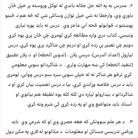
۲. مدرس به په الله جل جلاله باندې له توکل وروسته پر خپل ځان
باوري وي، وارخطا نه شي خپل توازن وساتلی شي که څه هم د ځينو
پوښتنو د ځوابولو څخه آني عاجز وي. درس ته بايد پوره تياری
ونېسي، کتاب درې واره مطالعه کړي لومړی چې ځان پرې پوه کړي
دويم چې تعبير يې زده کړي او دريم چې شاګرد پرې پوه کړي، درس
تيارول (اعداد الدرس)، درسي پلان ، (تدوين الخطه) او د پلان تطبيق
(تنفيذ الخطه) کې ښه مهارت ولري . د شاګردانو سويې معلومې
کړي ترڅو هر شاګر ته له خپلې سويې سره سم درس ووايي، لومړی
بايد د درس خلاصه وړاندې کړي، بيا د درس اهميت بيان کړي او د
شاګردانو د بيدارولو لپاره دې کله کله يوه لطيفه هم بيانوي او
استاذ بايد متواضع وي او په زده کړي کې شرم ونه کړي.
۳. د هر علم ښوونکی که هغه عصري وي او که شرعي وي بايد
ورځني تدريسي مسائل او معلومات د مثالونو له لاري په مکرر ډول