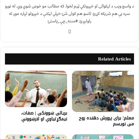
د واسع ویب د لیکوالۍ او خپرونکي ټیم لخوا. که مطالب مو خوښ شوي وي، له نورو
سره یې هم شریکه کړئ. تاسو هم کولی شئ خپلې لیکنې د خپرولو لپاره موږ ته
راولېږئ. #مننه_چې_یاستئ
Related Articles
بریالی ښوونکی | صفات،
معلم؛ برای پرورش دهنده روح
نیمګړتیاوې او لارښوونې
می نویسم