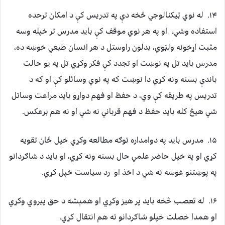
۱۴. له نوي ټيکنالوجي څخه دې په تدريس کې د امکان ترحده
استفاده وشي، او په هر نوي موقف کې بايد مدرس تر خپله وسه
مثبت اړخونه ولټوي، بدلون راوستل د هر انسان طبعي خوښه ده،
مدرس بايد تل په نوښت او تجدد کې فکر وکړي تل په يو حالت
باندې بسنه ونه کړي دا نوښت که په نوي وسائلو کې او که د
تدريس په طريقه کې وي، د حفظ او فهم دواړو بايد مراعت وساتل
شي هيڅ کله بايد حفظ د فهم قرباني نه شي او نه هم برعکس.
۱۵. مدرس بايد په دوامداره توګه مطالعه وکړي خپل ځان تقويه
کړي او په خپل حاضر علمي حال بسنه ونه کړي، او بايد د شاګردانو
په پوښتنو غوسه نه شي د اخذ او رد سياست خپل کړي.
۱۶. له تعصب څخه بايد پر هيز وکړي او همېشه د حق پيروي وکړي
او همدا خصلت خپلو شاګردانو ته هم انتقال کړي.