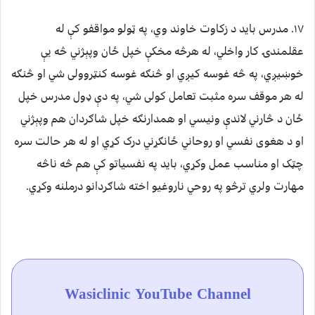
۱۷. مدرس بايد د زکاوت خاوند وي، په ټولو مواقفو کې له
عقلمندۍ کار واخلي، له هرڅه مخکې خپل ځان وپېژني څه يې
خوښيږي، په څه غوسه کيږي او څنګه غوسه کنټروولی شي او څنګه
له هر موقف سره مثبت تعامل کولی شي، په دې ډول مدرس خپل
ځان د څارني لاندې ونيسي او همدارنګه خپل شاګردان هم وپېژني
او د هغوی نفسي او روحاني ځانګړني درک کړي او له هر حالت سره
چټک او مناسب عمل وکړي، بايد په نفسياتو کې هم څه ناڅه
مهارت ولري ترڅو په روحي ناروغيو اخته شاګردانو درملنه وکړي.
Wasiclinic YouTube Channel