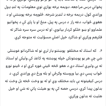
پخواني درس مراجعه، دويمه برخه يوازې نوي معلومات په لنډ ډول
وړاندې کول، دريمه برخه د لنډيز شرحه، څلورمه برخه پوښتني او د
هغوی ځواب، دغه راز د درس په پيل، منځ او يا پای کې د پخوانيو
علماوو او ښو خلکو کردار بيانوي، او له درس سره سره شاګر ته
فکرهم ورکړي او شاګرد خپل اصلي مسؤليت ته متوجه کړي.
۶. که استاذ له مختلفو پوښتنو ډار لري نو له شاګردانو غوښتلی
شي چې هر يو پوښتونکی خپله پوښتنه په کاغذ کې وليکي او استاذ
ته يې وليږي استاذ دې د هغو څخه ځيني غوره کړي او د ځينو نورو
ځواب پسې دې بيا وروسته وګرځي او بله ورځ دې وړاندې کړي، د
درس کيفيتونه يې بايد مختلف وي او له يو وخت څخه بل وخت ته
بدلون پيدا کړي، درسي حصه کې په يو هيئت پاتي نه شي او خپل
هئيت ته بدلون ورکړي.