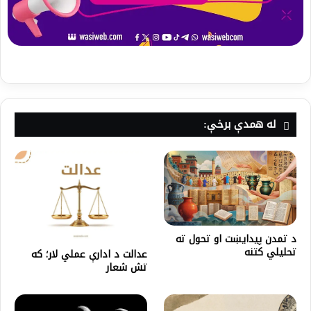
له همدې برخې:
د تمدن پیدایښت او تحول ته
تحلیلي کتنه
عدالت د ادارې عملي لار؛ که
تش شعار