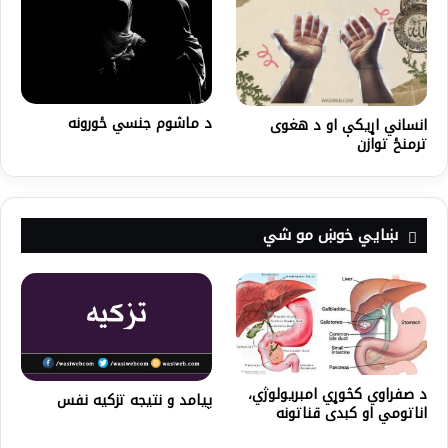
د ماشوم جنسي ځورونه
انساني اړیکې او د هغوی
ترمنځ توازن
ښايي خوښ مو شي
د صفراوي کڅوړي امبریولوژي،
پيامد و نتيجه تزكيه نفس
اناتومي او کبدی قناتونه