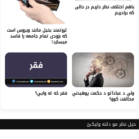
باهم اختلاف نظر داریم در حالی
که برادریم
ثروتمند بخیل مانند ویروس است
که بزودی تمام جامعه را فاسد
میسازد!
ولې د عباداتو د حکمت پوهېدنې
فقر څه ته وايي؟
مخالفت کوو؟
خپل نظر مو دلته ولیکئ