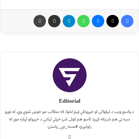
Editorial
د واسع ویب د لیکوالۍ او خپرونکي ټیم لخوا. که مطالب مو خوښ شوي وي، له نورو
سره یې هم شریکه کړئ. تاسو هم کولی شئ خپلې لیکنې د خپرولو لپاره موږ ته
راولېږئ. #مننه_چې_یاستئ