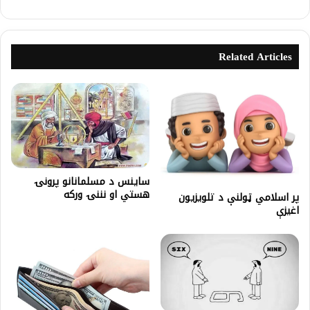
Related Articles
ساينس د مسلمانانو پرونۍ
هستي او نننۍ ورکه
پر اسلامي ټولنې د تلويزيون
اغيزې