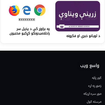
په براوزر کې د پخپل سر
راخلاصیدونکو کړکیو مخنیوی
د لویانو خبرې او فکرونه
واسع ویب
کور پاڼه
زموږ په اړه
موږ سره اړیکه
مرسته کول