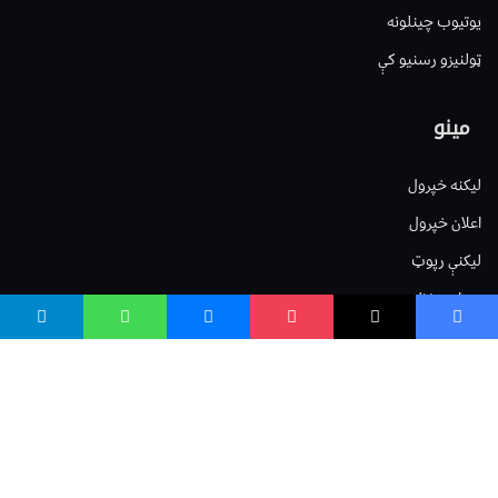
یوتیوب چینلونه
ټولنیزو رسنیو کې
مینو
لیکنه خپرول
اعلان خپرول
لیکنې رپوټ
ستاسو نظر
Terms of Service
Privacy Policy
Cookies Policy
صافی بنسټ