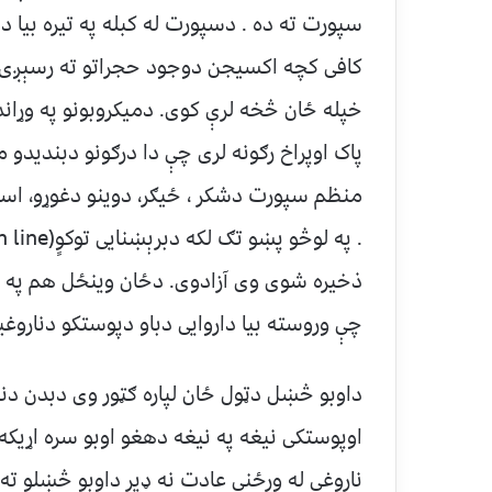
سپورت ته ده . دسپورت له کبله په تیره بیا
کافی کچه اکسیجن دوجود حجراتو ته رسېږی 
خپله ځان څخه لرې کوی. دمیکروبونو په وړا
پاک اوپراخ رګونه لری چې دا درګونو دبندیدو 
منظم سپورت دشکر ، ځیګر، دوینو دغوړو، اسکلی
ذخیره شوی وی آزادوی. دځان وینځل هم په ب
چې وروسته بیا داروایی دباو دپوستکو دناروغیو
داوبو څښل دټول ځان لپاره ګټور وی دبدن دنو
اوپوستکی نیغه په نیغه دهغو اوبو سره اړیکه
ناروغی له ورځنی عادت نه ډیر داوبو څښلو ته