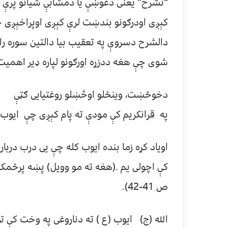
“نشرح” يعنی دغوښې یا دمشابې شیانو پرې کو
کېږی اودرګونو بندښت لرې کېږی اوپراخېږی څ
دالشرح دسروې په تعقیب بیا دالتین سوره راغ
شوی چې هغه ددزړه اورګونو لپاره ډیر اهمیت
دخوځښت، وینځلو اوڅښلو روغتیایی ګټې
په قرانکريم کې مودې ته پام کېږی چې ايوب
اویاد کړه زما بنده ایوب کله چې یی درب در
کې اچولی یم .(هغه ته مو وویل) پښه پرځمکه
ص 41-42).
الله (ج) ایوب (ع ) ته دناروغی په وخت کې