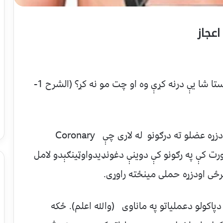
اعجاز
آیا ستا سینه مو شرح نه کړه او هغه بار چې ستا شا یې درنه کړې وه او چت مو نه کړ؟ (الشرح 1-
د ژوند ددوام لپاره وینه اړین مواد دی اووینه دزړه عضلو ته درګونو له لاری چې Coronary
رت کې په رګونو کې دوینې دغونډیدواوټینګېدو لامل
رځی اودزړه حملی مینځته راوړی.
اکولو دعملیاتو په ماناوی (والله اعلم). ځکه