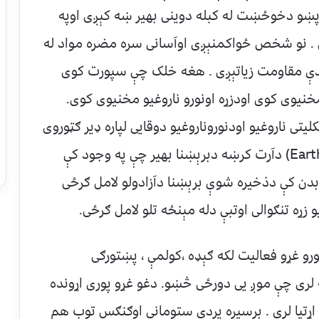
 دپښو دخوځښت له کبله دوینی بهیر ښه کېږی اوپه
. نو شخص ځواکمنېږی اوآسانی سره مضره مواد له
ندې مقاومت زیاتېږی . هغه خلک چې سپورت کوی
مخنیوی کوی اودزړه اونورو ناروغیو مخنیوی کوی.
تی ناروغیو اودنوروناروغیو دوقایی لپاره ډیر ګټوروی
. په لوڅو پښو تګ لکه دبرېښنایی توکوٍ(Earth line) دآرت کرښه دبرېښنا بهیر چې په وجود کې
دن کې دذخیره شوې برېښنا دآزادولو لامل ګرځی
 زړه تنګوالی اوتبې دله مېنځه تلو لامل ګرځی.
رو غړو فعالیت لکه ګېډه ،کولمې ، پښتورګی
 لری چې موږ یی دورځی څښو. دغو غړو پوری اړونده
 اړتیا لری . برسیره پردې ستومانی اوګنګس توب هم