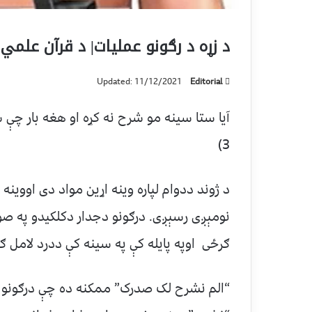
د زړه د رګونو عملیات| د قرآن علمي 
Updated: 11/12/2021
Editorial
3)
نومېږی رسېږی. درګونو دجدار دکلکیدو په صو
ګرځی اوپه پایله کې په سینه کې ددرد لامل ګ
“الم نشرح لک صدرک” ممکنه ده چې درګونو دپ