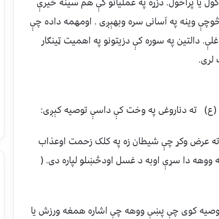
ل یا پراخول. دزړه په عملیاتو کې هم سینه څیرې
وچې وینه په آسانی سره وبهېږی . اومهمه داده چې
لې. دالتین په سوره کې دزیتونو په اهمیت ټینګار
 لری.
 (ع) ته دناروغی په وخت کې داسې توصیه کېږی:
بارته عرض وکړ چې شیطان زه په کلک زحمت اوعذاب
 ووهه دا سړې اوبه د غسل اودڅښلو لپاره دی. (
 توصیه کوی چې پښې ووهه چې اشاره همغه ورزش یا