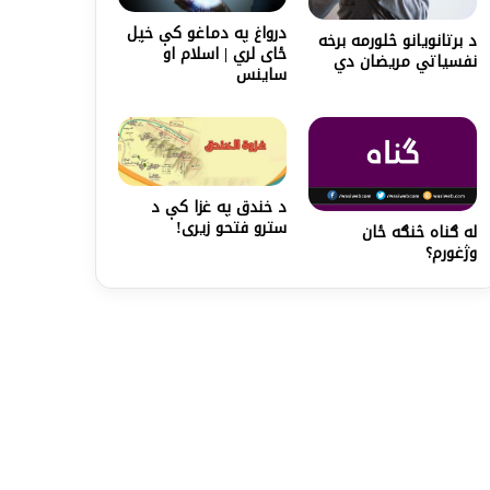
درواغ په دماغو کې خپل
د برتانویانو څلورمه برخه
ځاى لري | اسلام او
نفسیاتي مریضان دي
ساینس
د خندق په غزا کې د
سترو فتحو زیری!
له ګناه څنګه ځان
وژغورم؟