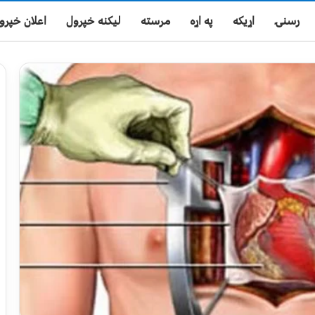
رسنۍ
اړیکه
په اړه
مرسته
لیکنه خپرول
اعلان خپرو