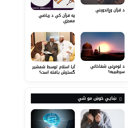
د قرآن وړاندوېنې
په قرآن کې د ریاضي
معجزې
د لومړنۍ شفاخانې
آیا اسلام توسط شمشیر
سرطبيبه؟
گسترش یافته است؟
ښايي خوښ مو شي