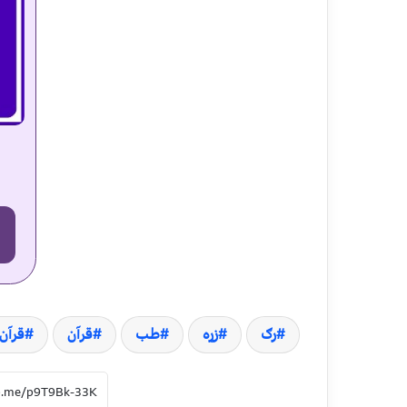
رګ
زړه
طب
قرآن
قرآن