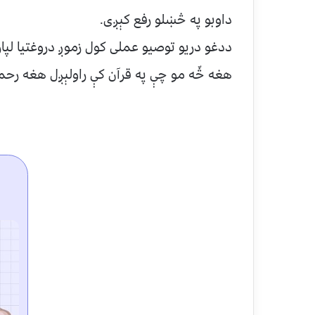
داوبو په څښلو رفع کېږی.
ددغو دریو توصیو عملی کول زموږ دروغتیا لپاره 
هغه څّه مو چې په قرآن کې راولېږل هغه رحمت او