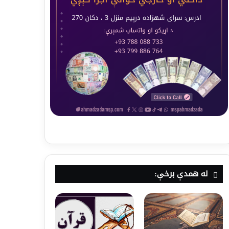
له همدې برخې: