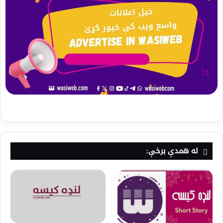
له همدې برخې: