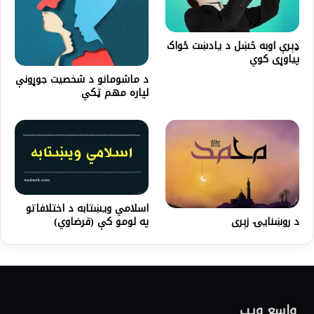
ډېرې اوبه څښل د يادښت ځواک
پياوړی کوي
د ماشومانو د شخصیت جوړونې
لپاره مهم ټکي
اسلامي ویښتابه د اختلافاتو
د روښنایۍ زېری
په لومو کې (قرضاوي)
واسع ویب