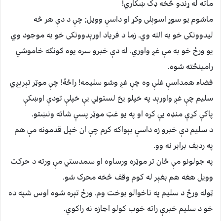
ماته له ړندو څخه ډک ښکاري!
ماشوم يو سوړ اسوېلی وکړ او داسې وويل; چې د دې هر څه
ليدوونکی خو به الله وي. زما د فرياد اورېدوونکی خو به موجود وي
يو ورځ خو به مې غږ واوري. له دې خبرو سره يوه ګونګه خاموشي
رامینځته شوه.
فضاء همداسې غلې وه چې غږ وشو سليمه! راځۀ! چې موټر تېرېږي
سليم چې غږ واورېد په خپلو يخ لستوڼي يې خپلې تودې اوښکې
پاکې کړې منډه يې کړه او په يو غټ موټر پسې شاته ونښتو.
د سليم دې خبرو زه داسې بېواکه کړم چې ان خپل قدمونه مې هم
په رديف برابر نه وو.
په جولونو مې ځان تر موټره ورساوه او سمدستي مې ورته د حرکت
وويل هغه هم بغېر له کوم وقف څخه محرک شو.
ټوله ورځ د سليم په ناخوالو بوخت وم. ورځ تېره شوه اوس شپه ده
خو د سليم خبرې راته خوب کولو اجازه نه راکوي.