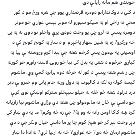
خوېندې هم ماته راپاتې دي.
د کلي د دوکاندارانو دومره قرضداري يوو چې هره ورځ مو د کور
مخې ته راځي او په سپکو سپورو له مونږ پېسې غواړي خو مونږ
دومره پېسې نه لرو چې يو وخت ډوډۍ پرې واخلو نو دوی ته به يې
څه ورکړو? زه په شين سهار پاڅېږم او د ښار په کونج کونج کې د
اوسپنې په ټيمون پسې ګرځم هغه چې پېدا کړم وروسته يې بيا په
کباړي خرڅوم د هغې په بدل کې بيا څو روپۍ لاسته راوړم خو کورته
چې راشم هغه پېسې د کور له خرڅه دوه برابره کمې وي. ماشوم
کيسه کوله زه لکه د کالبوت په ډول ورته جام پاتې وم خبرو يې ډېر
درد درلود هغه څو ځله له خپلو سپېڅلو سترګو اوښکې توی کړلې
خو داسې يې ځان نه مالومولو چې هغه دې وژاړي ماشوم بيا رازياته
کړه ښه کاکا اوس راته ته ووايۀ? چې زه څه وکړم? ما په دې ښار کې
ډېر وخت تېر کړ خو هېڅ کوم چا پر ما داسې خيال ونکړ چې د دې
ماشوم آرمان څه دی? څه غواړي? څه ته اړتيا لري? نه!نه! دا ښار