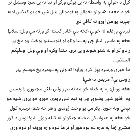
کړل د خولې په واسطه به يې پوکی ورکړ او بيا به يې سره ومښل تر
څو د هغه د لاسونو يخوالی په تودوالي بدل شي خو يو ګيلاس اوبه
چېرته يو من اوړو ته کافي دي.
نيږدې ورغلم له خولې څخه مې څادر کښته کړ ورته مې ويل; سلام!
هغه په داسې انداز چې په سا وتلو او ننويستلو بوخت وو مخ يې
راتاو کړ او په شنو شونډو يې نرۍ خندا وکړه او ويې ويل; وعلېکم
السلام…
ما خبرې ورسره پېل کړې وراره! ته ولې په دومره يخ موسم بهر
راوتلی يې? مريض به شې!
هغه وويل; زه په خپله خوښه نه يم راوتلی بلکې مجبورۍ راويستی
يم! څلور شپې وشوې چې په نيم نس ډوډۍ خورو خو پرون شپه مو
بېخي ونه خوړه. پلار مې يو وخت ژوندی و هر څه هغه ترسره کول
خو هغه په هېواد کې د شته جنګونو له کبله ووژل شو! اوس د کور
مشري زما په غاړه ده يوه مور او تر ما دوه واړه ورونه او دوه وړې