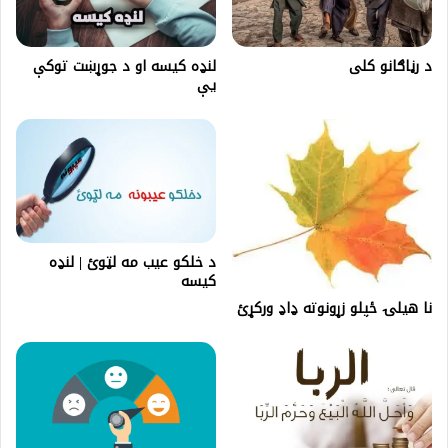
لنډه کیسه او د جوړښت توکې
د رڼاګانو کلی
یې
د خلکو عیب مه لټوئ | لنډه
کیسه
نا هيلۍ ځپلو زړونوته ډاډ ورکړئ