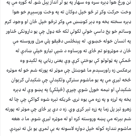
نن ورځ هوا ډېره سړه وه سهار په يو لړ انداز پېل شو, له کوره مې په
وخت حرکت وکړ تر څو خپل دوکان ته په وخت ورسېږم خو هوا
ډېره سخته يخه وه ډېر کوښښ مې وکړ ترڅو خپل ځان او وجود ګرم
وساتم خو يخ داسې خولې لګولې لکه څه ډول چې يو داړونکی ځناور
په انسان خوله خښوي. له پېنځلس دقېقو پلي مزل وروسته مې
ځان د موټرونو تم ځای ته ورساوه د شپې تيارو خپلې ښادې له
ځمکې په ټولولو کې بوختې کړې وې یعنی رڼايي په لګېدو وه
برعکس زه راورسېدم ما غوښتل چې موټر ته پورته شم خو له موټره
څخه ليرې مې په يو ماشوم سترګې ولګېدلې چې شکېدلی ګرېوان
شکېدلې او نيمه خوړل شوې چپړې (څپلکې) په پښو وې له ډېره
يخه په لړزه و په زړه مې يوه نرۍ څړيکه تېره شوه ګواکې چې چا له
زهرو تېز پل زما په زړه تېر کړی وي. زه د دې پر ځای چې موټر ته پورته
شم بېرته مې پښه وروسته کړه او له موټره ليرې شوم. ما د هغه
ماشوم ننداره کوله خپل دواړه لاسونه به يې لمړی يو بل ته نيږدې