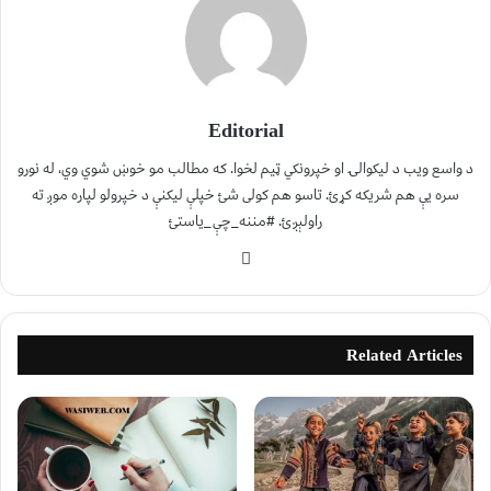
Editorial
د واسع ویب د لیکوالۍ او خپرونکي ټیم لخوا. که مطالب مو خوښ شوي وي، له نورو
سره یې هم شریکه کړئ. تاسو هم کولی شئ خپلې لیکنې د خپرولو لپاره موږ ته
راولېږئ. #مننه_چې_یاستئ
Related Articles