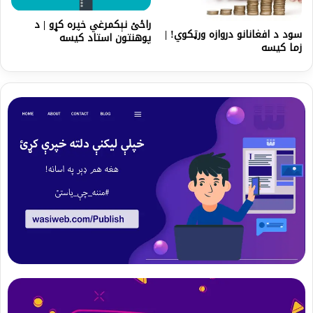
راځئ نېکمرغي خپره کړو | د
سود د افغانانو دروازه ورټکوي! |
پوهنتون استاد کیسه
زما کیسه