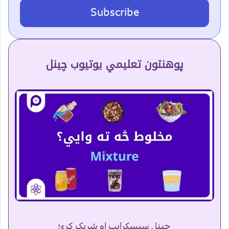
Subscribe
پوهنتون تعلیمي یوتیوب چینل
چینل سبسکرایب او شریک کړئ