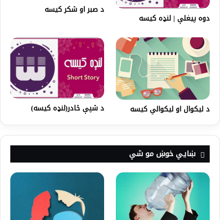
د صبر او شکر کيسه
دوه پیغلې | لنډه کیسه
د شپې څادر(لنډه کیسه)
د لیکوال او لیکوالي کیسه
ښايي خوښ مو شي