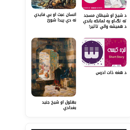
انسان عبث او بې فایدې
د شیخ او شیطان مسجد
نه دي پيدا شوئ
ته تګ،او په لمانځه باندې
د همیشه والي تاثیر!
د هغه ذات ادرس
بهلول او شیخ جنید
بغدادي