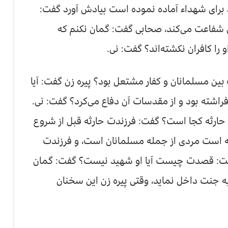
ﷻ برای شهداء آماده نموده است بیادش آورد گفت:
ن شفاعت می‌كند، صحابی گفت: گمان نكنم كه
را كافران نكشته‌اند؟ گفت: نی.
ن مسلمانان و كفار مشتعل بود؟ پیره زن گفت: آیا
فراشته بود و از مقدسات آن دفاع می‌كرد؟ گفت: نی.
رثه كجا است؟ گفت: فرزندت حارثه قبل از شروع
 است مردی از جمله مسلمانان است، و فرزندت
گفت: قصدت چیست آیا او شهید نیست؟ گفت: گمان
به جنت داخل نماید، وقتی پیره زن این سخنان