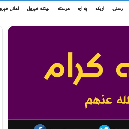
رسنۍ
اړیکه
په اړه
مرسته
لیکنه خپرول
اعلان خپرو