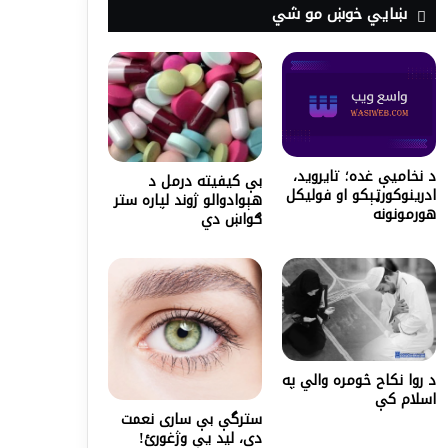
ښايي خوښ مو شي
د نخاميې غده؛ تایروید،
بې کيفيته درمل د
ادرینوکورټېکو او فولیکل
هېوادوالو ژوند لپاره ستر
هورمونونه
ګواښ دي
د روا نکاح څومره والي په
اسلام کې
سترگې بې ساری نعمت
دی، لید یې وژغورئ!