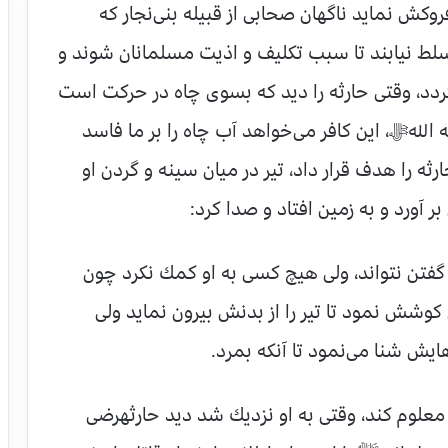
روكش نماید ناگهان صحابی از قبیله بنی‌نجار كه
 تسلط نیابند تا سبب تكلیف و اذیت مسلمانان شوند و
گردد، وقتی حارثه را دید كه بسوی چاه در حركت است
 اللهﷻ، این كافر می‌خواهد آب چاه را بر ما فاسد
ثه را هدف قرار داد، تیر در میان سینه و گردن او
 آورد و به زمین افتاد و صدا كرد:
گفتن نتواند، ولی هیچ كسی به او كمك نكرد چون
 كوشش نمود تا تیر را از بدنش بیرون نماید ولی
ایش شنا می‌نمود تا آنكه بمرد.
 را معلوم كند، وقتی به او نزدیك شد دید حارثهرضی