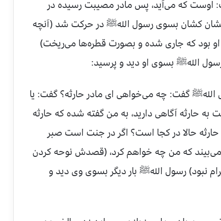
 اوست كه می‌آید، پس مادر مصیبت رسیده در
 كشان كشان بسوی رسول اللهﷺ در حركت شد (آنچه
او بود كه جاری شده و بصورت قطره‌ها می‌ریخت)
رسول اللهﷺ بسوی او دید و پرسید:
ل اللهﷺ گفت: چه می‌خواهی ای مادر حارثه؟ گفت: یا
 به حارثه آگاهی دارید، به من گفته شده كه حارثه
حارثه حالا در كجا است؟ اگر در جنت است صبر
ﷻ می‌بیند كه من چه خواهم كرد، (قصدش نوحه كردن
ام نبود) رسول اللهﷺ بار دیگر بسوی وی دید و