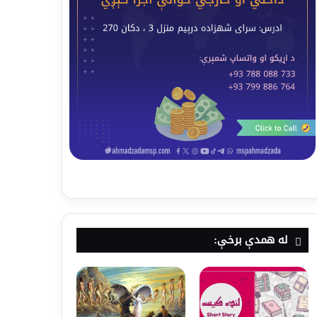
له همدې برخې: