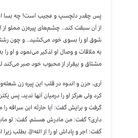
پس چقدر دلچسپ و عجیب است! چه بسا اشك
از آن سبقت كند.. چشم‌های پیره‌زن مملو از ا
شوق او را بسوی خود می‌كشید.. و چون رشت
به ملاقات و وصال او تذكیر می‌نمود و او را 
مشتاق و بیقرار از محبوب خود صبر می‌كند ل
آری، حزن و اندوه در قلب این پیره زن شعله‌و
كرد ولی هرگز او را درمیان آنها ندید، پس یك
گرفت و برایش گفت: آیا حارثه ابن سراقه را 
داری؟ گفت: من مادرش هستم، گفت: تو مادر
گفت: اجر و پاداش او را از اللهﷻ بطلب زیرا