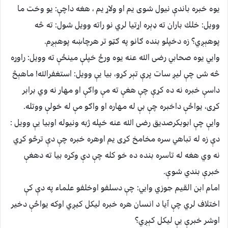
يوه خبره باندې نيول شوى يم او ولاړ يم ، هغه داچې: يو وخت ما
وويل: خلك باران ته ډېره اړتيا لري نو راته وويل شول: ته څه
پوهېږي؟ زه دخپلو بنده ګانو په ګټو تر هرچاښه پوهېږم.
وايي يوه صحابي رضى الله عنه يوه ورځ خپلې مينځې ته وويل: راوړه
څه شى چې ليږ سات پرې تېر كړو، بيا يې وويل: استغفرالله! ماهېڅ
داسې خبره نه ده كړې چې هغې ته مې واګې او مهار نه وي برابر
كړى، يواځې داخبره چې بې له مهاره او واګو مې له خولې ووتله.
وايې چې ابوبكرصديق رضى الله عنه خپله ژبه ونيوله اوبيا يې وويل :
دې زه له تباهي سره مخامخ كړى يم اوهره خبره چې دې ترڅو كړي
نه وي هغه له تاسره بنده ده خو كله چې دې وكړه بيا ته دهغې
خبرې بندي شوې.
امام ابن القيم جوزي وايي: چې دسلفو اوخلفو علماء په دې كې
اختلاف لري چې اّيا د انسان هره خبره ليكل كيږي اوكه يواځې دخير
اوشر خبرې يې ليكل كېږي؟