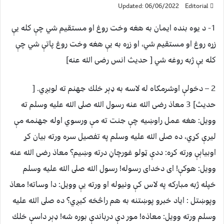
Updated: 06/06/2022
Editorial
1- د يوه بنده ايمان به هغه وخت روغ او مستقيم شي چې كله يې
زړه روغ او مستقيم شي، او زړه به يې هغه وخت روغ پاتې شي چې
كله يې ژبه روغه شي [ حديث انس رضى الله عنه]
2 – دخولې اوشرمګاه له لاسه به ډېر خلك جهنم ته لويږي. [
حديث] 3 معاذ رضى الله عنه رسول الله صلى الله عليه وسلم ته
وويل: هغه عمل راوښيه چې جنت ته مې ورسوي اوله جهنمه مې
ليرې كړي، ده صلى الله عليه وسلم په تفصيل سره ورته بيان كړ
اوبياېې ورته كړه: ددې ټولو غورچاڼ درته وښيم؟ معاذ رضى الله عنه
وويل: هوكې! اى دخداى رسوله! رسول الله صلى الله عليه وسلم
خپله ژبه مباركه په لاس كې ونيوله او ورته يې وويل: دا وساته! معاذ
وپوښتل : اياد خبرو پوښتنه به هم راڅخه كيږي؟ ده صلى الله عليه
وسلم ورته وويل: معاذه! مور دې درباندې بوره شه! ډېر داسې خلك