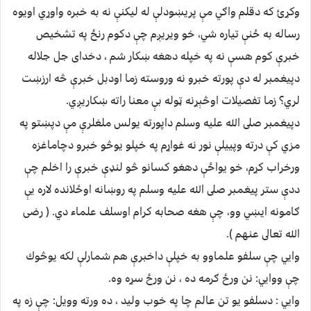
وكړئ كه دقلم واګي مې پريښودلې له ليكنې نه به خبره واوړي اويوه
رساله به ځنې تياره شي، خو ويريږم چې دكوم رنځ په تشخيص
خبرې كوم هسې نه په خپله دهغه ښكار شم ، دخداى جل جلاله
دپيغمبر له دې پورته خبرو نه وروسته زما اودبل خبرې څه ارزښت
لري؟ زما تفصيلات اوڅېړنه ټوله بې معنا راته ښكاريږي.
دپيغمبر صلى الله عليه وسلم داپورته يولس ملغلرې مې دپښتو په
مزي كې درته وپييلې نور نه غواړم په خپلو يوڅو خبرو دچاماغزه
ورخراب كړم، خو يواځې دهغو كسانو څو لنډې خبرې را اخلم چې
ددې ستر پيغمبر صلى الله عليه وسلم په روښانه اوځلانده لاره يې
ګامونه ايښي وو، چې هغه صحابه كرام اوسلف علماء دي. ( رضى
الله تعالى عنهم ).
وايي چې سلفو علماوو به خپلې داخبرې هم شمارلې لكه يوڅوك
چې ووايي: نن ورځ ګرمه ده ، نن ورځ سړه وه.
وايي : دسلفو يو تن عالم چا په خوب وليد ، ده ورته وويل: چې زه په