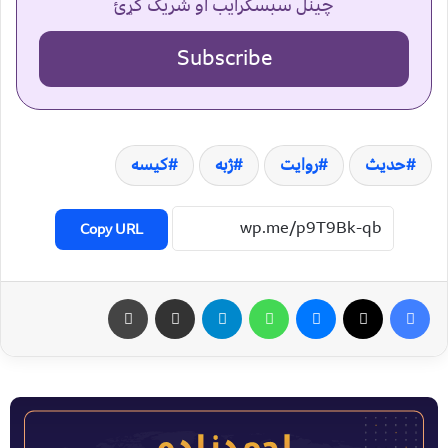
چینل سبسکرایب او شریک کړئ
Subscribe
حدیث
روایت
ژبه
کیسه
Copy URL