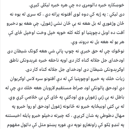
خوښكاره خبره دالومړۍ ده چې هره خبره ليكلى كيږي.
دى ليكي : په ژبه كې دوه لوى اّفتونه پراته دي ، كه سړى له يوه نه
ځان وژغوري له بل هغه نه يې ځان نشي ژغورلى، چې هغه يو دخبرو
اّفت ده اوبل دچوپتيا او كله كله خوپه خپل وخت اوخپل ځاى كې
هر يو له هغه بل نه دروند وي.
نوڅوك چې له حق خبرې نه چوپ پاتې شي هغه ګونګ شيطان دى
اودخداى جل جلاله ګناه ګار دى اوپه ناحقه خبره غږېدونكى ناطق
اوګړېدونكى شيطان دى اودخداى جل جلاله ګناه ګار دى.
زيات خلك په خبرو اوچوپتيا كې له دې اّفتونو سره لاس اوګريوان
دي اودحق پالونكي اود صراط مستقيم لارويان هغه خلك دي چې له
باطل نه يې ژبې ژغورلي وي اودګټې په ځاى كې يې خلاصې كړي وي.
له بې ګټې اوبېځايه خبرو نه ځانونه ژغورل اودحق او روا خبرو په
مهال دطوطي په شان ګړيږي ، كه چيرته دخپلو خبرو پايله اخيستنه
په لنډو ټكو كې راونغاړو نوپه دې غوره پښتو متل كې داټول مفهوم