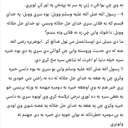
به وي چې يواځې د ژبې په سر به پړمخې په اور كې لويږي.
4 – رسول الله صلى الله عليه وسلم وويل: يوه سړي وويل: په خداى
قسم كه به فلانى سړى خداى جل جلاله وبښي، نو خداى جل جلاله
وويل: داڅوك وايي چې زه به فلانى ونه بښم؟
ما دى بښلى دى اوستاعمل مې ټول ضائع كړ ، ابوهريره رضى الله
عنه له دې حديث وروسته وايي چې ګواكې دې سړي په دې يوه خبره
سره خپله دنيا او اخرت له تباهي سره مخ كړي دي.
5 رسول الله صلى الله عليه وسلم وايي يو سړى به يوه داسې خبره
وكړي چې په هغه به خداى جل جلاله له ده نه راضي شي خودى به
پرې خبر هم نه وي اوهغه خبره به دومره مهمه نه ورته بريښي خو
په هغې سره به ده لوړې درجې ترلاسه كړي وي اويوه سړي به داسې
خبره وكړي چې په هغه به خداى جل جلاله په غصه شوى وي اودى
به يې دومره خطرناكه نه بولي خوپه دې خبره به دى جهنم ته
ولويږي.