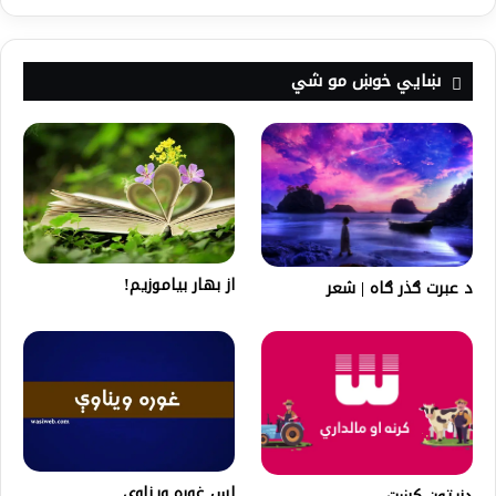
ښايي خوښ مو شي
از بهار بیاموزیم!
د عبرت ګذر ګاه | شعر
لس غوره ويناوې