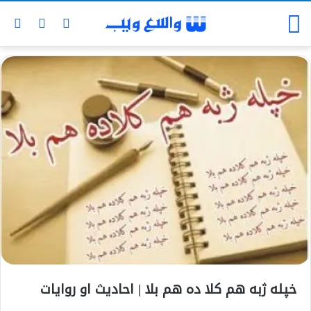
خپله ژبه هم كلا ده هم بلا | احادیث او روایات