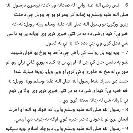
6 – انس رضى الله عنه وايي: له صحابه وو څخه يوسړى درسول الله
صلى الله عليه وسلم په زمانه كې ومړ نو يو چا وويل چې دجنت
زيرى وركړئ نو رسول الله صلى الله عليه وسلم ورته وويل: ته څه
خبر يې؟ كيداى شي ده به بې ګټې خبرې كړي وي اويابه يې په داسي
شي بخل كړى وي چې دده څه به يې نه كمول.
7 – اوپه يوه بل روايت كې راځي چې داُحد په ورځ يو ځوان شهيد
شو په داسې حال كې چې له لوږې يې په ګيډه پورې كاڼي تړلي وو. نو
مور يې له مخ نه خاورې پاكې كړې او ويې ويل: زويه! مبارك شه!
جنت دې مبارك شه! رسول الله صلى الله عليه وسلم ورته وويل: ته
څه خبره يې؟ كيداى شي ده به بې ګټې خبرې كړي وي او لا يې كوم
بې تاوانه شى له چانه منعه كړى وي .
8 – رسول الله صلى الله عليه وسلم وايي: كه څوك په الله او اخرت
ايمان لري نو ياخودې دخير خبره كوي اوكه نه چوپ دې اوسي.
9 – رسول الله صلى الله عليه وسلم وايي: ديوچاد اسلام لويه ښېګڼه