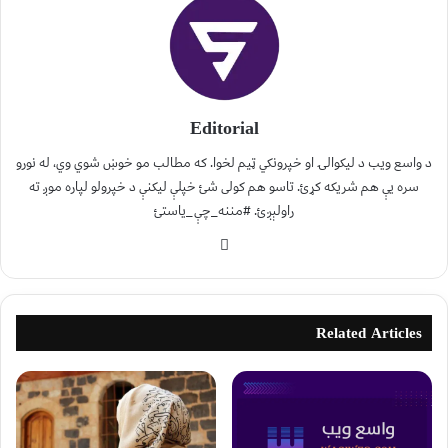
Editorial
د واسع ویب د لیکوالۍ او خپرونکي ټیم لخوا. که مطالب مو خوښ شوي وي، له نورو
سره یې هم شریکه کړئ. تاسو هم کولی شئ خپلې لیکنې د خپرولو لپاره موږ ته
راولېږئ. #مننه_چې_یاستئ
Related Articles