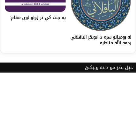
په جنت کې تر ټولو لوی مقام!
له رومیانو سره د ابوبکر الباقلاني
رحمه الله مناظره
خپل نظر مو دلته ولیکئ