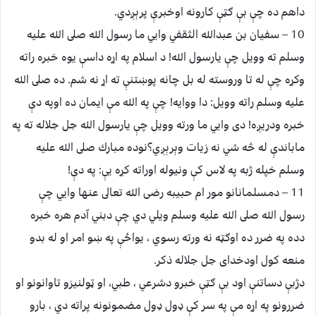
داهم ده چې بې ګټې كارونه اوخبرې پرېږدي.
10 – سفيان بن عبدالله الثقفي وايي ما رسول الله صلى الله عليه
وسلم ته وويل چې يارسول الله! د اسلام په اړه داسې يوه خبره راته
وكړه چې له تا وروسته له بل چانه پوښتنې ته اړ نه شم. ده صلى الله
عليه وسلم راته وويل: دا ووايه! چې په الله مې ايمان ده اوپه دې
خبره ودريږه! دى وايي ما ورته وويل چې يارسول الله جل جلاله ته په
ماباندې له څه شي نه زيات وېرېږي؟نوده مبارك صلى الله عليه
وسلم خپله ژبه په لاس كې ونيوله اوراته كړه يې: په دې!
11 – دمسلمانانو مور ام حبيبه رضى الله تعالى عنها وايي چې
رسول الله صلى الله عليه وسلم ويلي دي چې دبني اّدم هره خبره
دده په ضرر ده اوګټه نه ورته رسوي ، يواځې په ښو امر او له بدو
منعه كول اودخداى جل جلاله ذكر.
دژبې دساتنې اود بې ګټې خبرو دشرعي ، طبي، او ټولنيزو تاوانونو او
ضررونو په اړه مې په سر كې ډول ډول مضمونونه پراته دي ، بارو