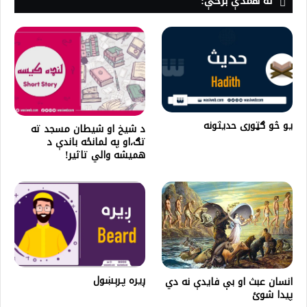
له همدې برخې:
یو څو ګټوری حدیثونه
د شیخ او شیطان مسجد ته
تګ،او په لمانځه باندې د
همیشه والي تاثیر!
ږيره پـرېښول
انسان عبث او بې فایدې نه دي
پيدا شوئ