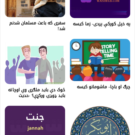
سفری که باعث مسلمان شدنم
په خپل کورکې پردی- زما کیسه
شد!
چرګ او باچا- ماشومانو کیسه
څوک دې باید ملګری وي اوچاته
باید ډوډۍ ورکړې؟ -حدیث