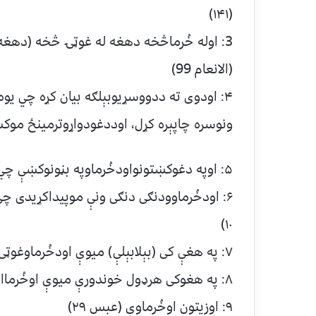
(۱۴۱)
3: اوله خُرماڅخه دهغه له غوټۍ څخه (دهغه
(الانعام 99)
۴: اودوی ته ددووسړیوبېلګه بیان کړه چي یوه
ونوسره چاپېره کړل، اوددغودواړوترمینځ موکښت
۵: اوپه دغوکښتونواودخُرماوپه بڼونوکښې چي وږي ئې له باره ډک دی؟۔ (الشعراء ۱۴۸)
۶: اودخُرماوودنګی دنګی ونې موپیداکړیدی 
۱۰)
۷: په هغې کی (بېلابېلې) میوې اودخُرماوغوټۍ لرونکی ونې دی۔ (الرحمن ۱۱)
۸: په هغوکی هرډول خوندورې میوې اوخُرمااواناردی۔(الرحمن ۶۸)
۹: اوزیتون اوخُرماوې (عبس ۲۹)