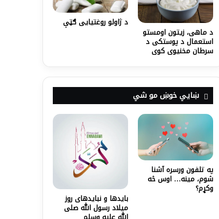
د ژاولو روغتیایی ګټې
د ماهی، زیتون اومستو
استعمال د پوستکی د
سرطان مخنیوی کوی
ښايي خوښ مو شي
په تلفون ورسره آشنا
شوم، مینه… اوس څه
وکړم؟
بایدها و نبایدهای روز
میلاد رسول الله صلی
الله علیه وسلم