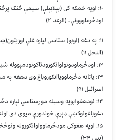
۱۰: اوپه ځمکه کی (بېلابېلې) سیمې څنګ پرڅن
اودخُرماووونې۔ (الرعد ۴)
۱۱: په دغه (اوبو) ستاسی لپاره غلې اوزیتون(
(النحل ۱۱)
۱۲: اودخُرماودونواوانګورودتاکونودمېووله شیروڅخه هم یوشی په تاسی څښو(النحل ۶۷)
۱۳: یاتاته دخُرماوویاانګوروباغ وی دهغه په
اسرائیل ۹۱)
۱۴: نودهغوابوپه وسیله موږستاسي لپاره دخُر
دغوباغونوکښې ډېرې خوندورې میوې دی اوله ه
۱۵: اوپه هغوکی مودخُرماوواوانګوروله ونو
(یس ۳۴)