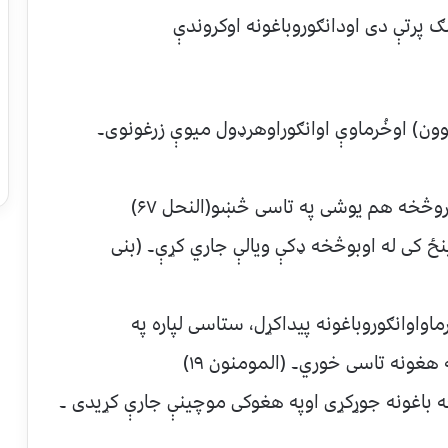
ګ پرتې دی اودانګوروباغونه اوکروندې
ښوون) اوخُرماوې اوانګوراوهرډول میوې زرغونوی۔
 مینځ کی له اوبوڅخه ډکې ویالې جاري کړې۔ (بنی
ماواوانګوروباغونه پیداکړل، ستاسی لپاره په
غونه تاسی خوري۔ (المومنون ۱۹)
څخه باغونه جوړکړی اوپه هغوکی موچينې جارې کړیدی ۔