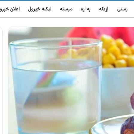
رسنۍ
اړیکه
په اړه
مرسته
لیکنه خپرول
اعلان خپرو