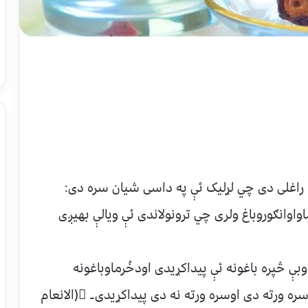
ه راغلی دی چي لړلیک ئې په داسی شیان سره دی:
وانګوروباغ ولری چي ترونولاندی ئې ویالې بهیږی
بې څپره باغونه ئې پیداکړیدی اودخُرماوباغونه
اوکښتونه ئې دبېلابېلومیووسره اوزیتون اوانارسره ورته دی اوسره ورته نه دی پیداکړیدی۔ (الانعام