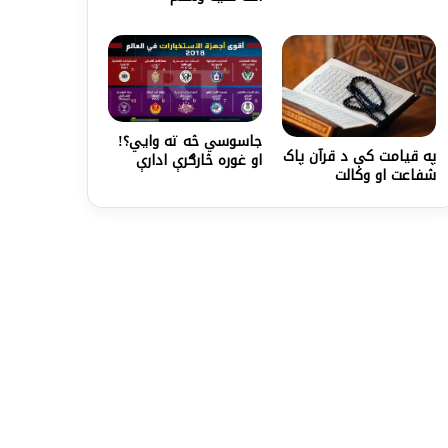
جاسوسي څه ته وایي؟!
په قيامت کې د قرآن پاک
او غوره څارګرې ادارې
شفاعت او وکالت