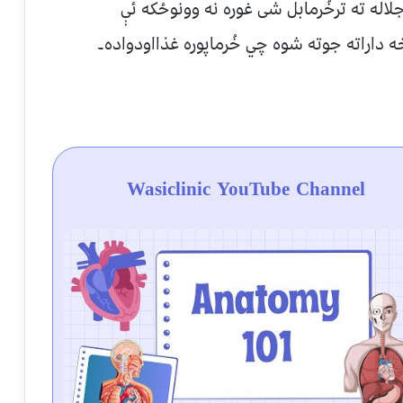
له ته ترخُرمابل شی غوره نه وونوځکه ئې
 داراته جوته شوه چي خُرماپوره غذااودواده۔
Wasiclinic YouTube Channel