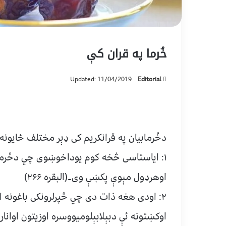
خُرما په قران کې
Updated: 11/04/2019
Editorial
دخُرمابیان په قرانکریم کی ډېر مختلف ځایون
۱: ایاستاسی څخه کوم یوداخوښوی چي دخُرماوا
اوهرډول مېوې پکښې وی۔(البقره ۲۶۶)
۲: اودی هغه ذات دی چي څپرلرونکی باغونه او