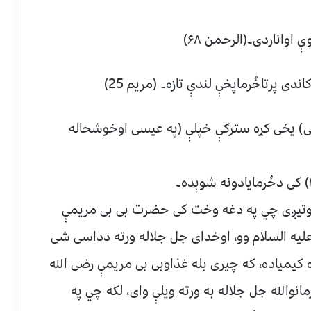
(رڼی) یخی کړه سترګې خپلې (په عیسی اوخوشحاله
 جوتیږی چي په دغه وخت کی حضرت بی بی مریمې
یه السلام وو، اوخدای جل جلاله ورته دداسی شی
ه کیمیاده، که چیری بله غذاوبی بی مریمې رضی الله
انوالله جل جلاله به ورته ویلې وای، لکه چي په