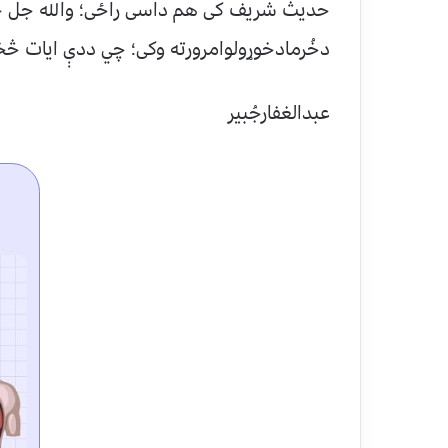
حدیث شریف کی هم داسی راځی؛ والله جل جلا
دخُرمادخوړولوامرورته وکی؛ چي ددې ایات څخه
عبدالغفارجُبیر