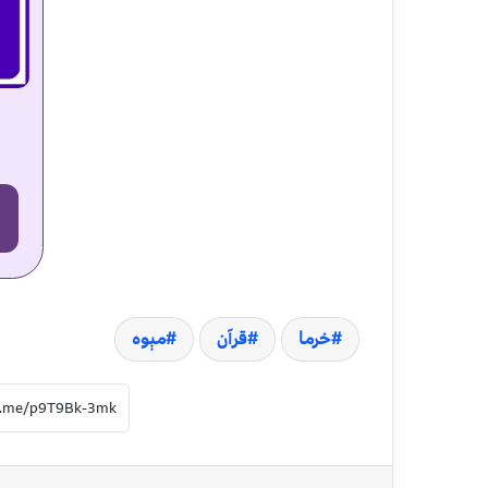
خرما
قرآن
مېوه