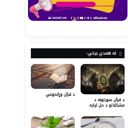
له همدې برخې:
د قرآن وړاندوېنې
د قرآن سورتونه د
مشکلاتو د حل لپاره