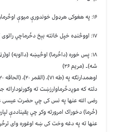
۱۶: په هغوکی هرډول خوندورې میوې اوخُرماوې اواناردی۔(الرحمن ۶۸)
۱۷: اووڅنډه خپل ځانته بېخ دخُرماچي راتوی کاندی پرتاخُرماپخې لندې تازه۔ (مریم 25)
۱۸: پس خوره (داخُرما) اوڅیښه (دااوبه) او
شه)۔ (مریم ۲۶)
اوهمدارنګه په (طه ۷۱)، (القمر ۲۰)، (الحاقه ۲۰) کی دخُرمایادونه شوېده۔
دلته که موږدخُرماوارزښت ته وګورنوداراته
رضی الله عنها په نس کی چي حضرت عیسی عل
(خُرما) دخوراک امرورته وکړ چي یقیناددې لپار
عنها ته په دغه وخت کی ښه اوغوره وای ترخُرم