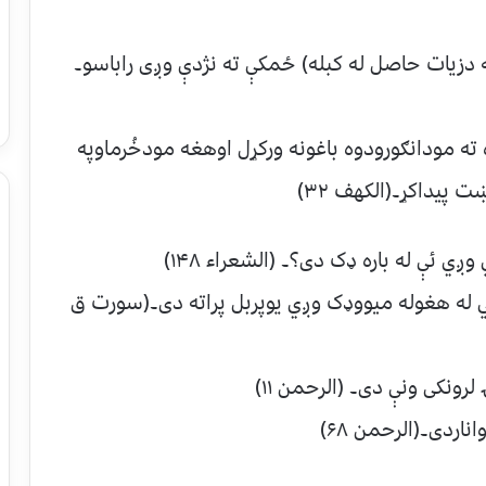
 دزیات حاصل له کبله) ځمکې ته نژدې وږی راباسو۔
 ته مودانګورودوه باغونه ورکړل اوهغه مودخُرماوپه
 پیداکړ۔(الکهف ۳۲)
چي له هغوله میووډک وږي یوپربل پراته دی۔(سورت ق